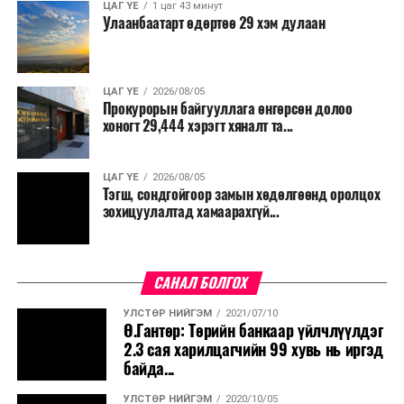
өмнө түр зуур ширүүснэ. Ихэнх нутгаар халж,
ЦАГ ҮЕ
1 цаг 43 минут
Улаанбаатарт өдөртөө 29 хэм дулаан
Шөнөдөө Монгол-Алтай, Хангай, Хөвсгөлийн
уулархаг нутаг, Завхан, Заг, Байдраг голын эх,
Хүрэнбэлчир орчим, Тэрэлж голын хөндийгөөр
6-11 хэм, Алтайн өвөр говь орчмоор 23-28 хэм,
ЦАГ ҮЕ
2026/08/05
Прокурорын байгууллага өнгөрсөн долоо
Их нууруудын хотгор, говийн бүс нутгийн өмнөд
хоногт 29,444 хэрэгт хяналт та...
хэсэг, Дорнод, Дарьгангын тал нутгаар 18-23
хэм, бусад нутгаар 12-17 хэм, өдөртөө Монгол-
Алтай, Хангай, Хөвсгөл, Хэнтийн уулархаг нутаг,
ЦАГ ҮЕ
2026/08/05
Тэгш, сондгойгоор замын хөдөлгөөнд оролцох
Эг, Үүр, Тэрэлж, Хэрлэн, Онон, Улз, Халх голын
зохицуулалтад хамаарахгүй...
хөндий, Дорнод, Дарьгангын тал нутгаар 23-28
хэм, Их нууруудын хотгор, говийн бүс нутгийн
өмнөд хэсгээр 35-40 хэм, бусад нутгаар 28-33
САНАЛ БОЛГОХ
хэм дулаан байна. 9-нд баруун болон төвийн
аймгуудын нутгийн хойд хэсгээр, 10-наас ихэнх
УЛСТӨР НИЙГЭМ
2021/07/10
Ө.Гантөр: Төрийн банкаар үйлчлүүлдэг
нутгаар сэрүүснэ.
2.3 сая харилцагчийн 99 хувь нь иргэд
байда...
УЛСТӨР НИЙГЭМ
2020/10/05