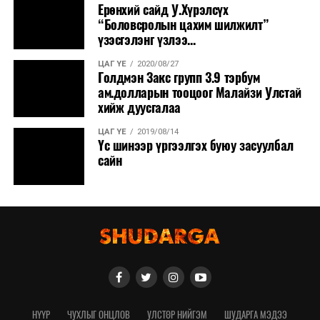
Ерөнхий сайд У.Хүрэлсүх
“Боловсролын цахим шилжилт”
үзэсгэлэнг үзлээ...
ЦАГ ҮЕ
2020/08/27
Голдмэн Закс групп 3.9 тэрбум
ам.долларын тооцоог Малайзи Улстай
хийж дуусгалаа
ЦАГ ҮЕ
2019/08/14
Үс шинээр үргээлгэх буюу засуулбал
сайн
НҮҮР
ЧУХЛЫГ ОНЦЛОВ
УЛСТӨР НИЙГЭМ
ШУДАРГА МЭДЭЭ