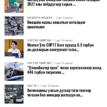
2027 оны хоёрдугаар сарын ...
2026 оны наймдугаар сарын 07-ноос
2026 оны наймдугаар сарын 11-нийг хүртэлх
ШУДАРГА МЭДЭЭ
1 цаг 9 минут
Нөөцийн махны хяналтын тогтолцоог
цаг агаарын урьдчилсан төлөв
шинэчилнэ
Наймдугаар сарын 7-нд баруун болон төвийн
аймгуудын нутгийн хойд хэсгээр, 8-нд баруун
УЛСТӨР НИЙГЭМ
1 цаг 16 минут
Монгол Улс COP17 бага хуралд 6.5 тэрбум
аймгуудын нутгийн хойд хэсэг, төвийн
ам.долларын санхүүжилт татах...
аймгуудын нутгийн зарим газраар, 9-нд баруун
аймгуудын нутгийн зүүн, говийн аймгуудын
нутгийн хойд, зүүн аймгуудын нутгийн баруун
УЛСТӨР НИЙГЭМ
1 цаг 21 минут
“Улаанбаатар трам” төсөл хэрэгжсэнээр жилд
хэсэг, төвийн аймгуудын ихэнх нутгаар, 10-нд
446 тэрбум төгрөгийн ...
төв, зүүн, говийн аймгуудын ихэнх нутгаар
бороо, дуу цахилгаантай аадар бороо орно. Салхи
ихэнх хугацаанд секундэд 5-10 метр, 9-нд
ЦАГ ҮЕ
1 цаг 33 минут
Автомашины улсын дугаар тэгш тоогоор
Алтайн салбар уулс, Арц-Богдын өвөр
төгссөн бол өнөөдөр шатахуун ав...
хоолойгоор, 10-нд говь, талын нутгаар секундэд
14-16 метр, нутгийн зарим газраар борооны