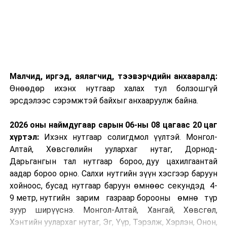
Малчид, иргэд, аялагчид, тээвэрчдийн анхааралд:
Өнөөдөр ихэнх нутгаар халах тул болзошгүй
эрсдэлээс сэрэмжтэй байхыг анхааруулж байна.
2026 оны наймдугаар сарын 06-ны 08 цагаас 20 цаг
хүртэл:
Ихэнх нутгаар солигдмол үүлтэй. Монгол-
Алтай, Хөвсгөлийн уулархаг нутаг, Дорнод-
Дарьгангын тал нутгаар бороо, дуу цахилгаантай
аадар бороо орно. Салхи нутгийн зүүн хэсгээр баруун
хойноос, бусад нутгаар баруун өмнөөс секундэд 4-
9 метр, нутгийн зарим газраар борооны өмнө түр
зуур ширүүснэ. Монгол-Алтай, Хангай, Хөвсгөл,
Хэнтийн уулархаг нутаг, Эг, Үүр, Тэрэлж, Хэрлэн, Онон,