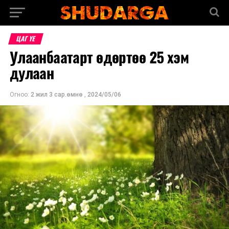
ЦАГ ҮЕ
Улаанбаатарт өдөртөө 25 хэм
дулаан
Огноо:
2 жил 3 сар.өмнө
,
2024/05/06