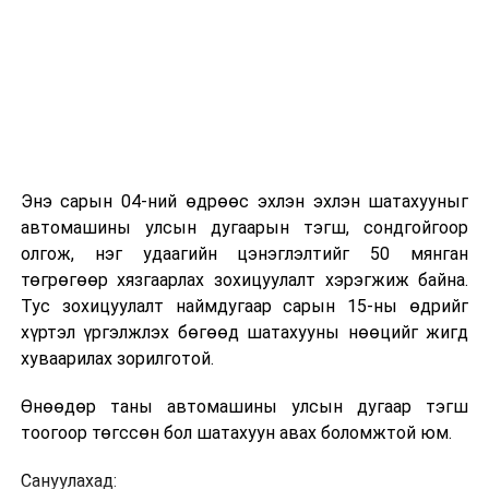
Энэ сарын 04-ний өдрөөс эхлэн эхлэн шатахууныг
автомашины улсын дугаарын тэгш, сондгойгоор
олгож, нэг удаагийн цэнэглэлтийг 50 мянган
төгрөгөөр хязгаарлах зохицуулалт хэрэгжиж байна.
Тус зохицуулалт наймдугаар сарын 15-ны өдрийг
хүртэл үргэлжлэх бөгөөд шатахууны нөөцийг жигд
хуваарилах зорилготой.
Өнөөдөр таны автомашины улсын дугаар тэгш
тоогоор төгссөн бол шатахуун авах боломжтой юм.
Сануулахад: