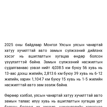
2024 оны тавдугаар сарын 07-ноос 2024 оны
тавдугаар сарын 11-нийг
хүртэлх цаг агаарын урьдчилсан төлөв
7-нд Монгол-Алтай, Хангай, Хөвсгөлийн уулархаг
нутгаар, 8-нд баруун аймгуудын нутгийн зарим газар,
төвийн аймгуудын нутгийн баруун болон хойд
хэсгээр, 9-нд баруун аймгуудын нутгийн зарим газар,
2025 оны байдлаар Монгол Улсын улсын чанартай
төвийн аймгуудын ихэнх нутаг, зүүн аймгуудын
хатуу хучилттай авто замын сүлжээний дийлэнх
нутгийн хойд хэсгээр, 10-нд төв болон говийн
хэсэг нь ашиглалтын хугацаа өндөр болсон
аймгуудын нутгийн зүүн хэсэг, зүүн аймгуудын
үзүүлэлттэй байна. Замын сүлжээний насжилтын
нутгийн зарим газраар бороо, уулаараа нойтон цас
судалгаанаас үзвэл нийт 4,038.5 км буюу 56 хувь нь
орно. Салхи ихэнх хугацаанд секундэд 6-11 метр, 7-
13-аас дээш жилийн, 2,813.6 км буюу 39 хувь нь 6-12
нд нутгийн зарим газраар, 8-нд говь, тал хээрийн
жилийн, харин 1,104.7 км буюу 15 хувь нь 1-5 жилийн
нутгаар, 9-нд нутгийн хойд хэсгээр, 10-нд нутгийн
насжилттай авто зам эзэлж байна.
зүүн хэсгээр түр зуур секундэд 16-18 метр хүрч
ширүүсэж, шороон шуурга шуурна. Дархадын хотгор,
Өөрөөр хэлбэл, улсын чанартай хатуу хучилттай авто
Завхан голын эх, Хүрэнбэлчир орчим, Идэр, Тэс голын
замын талаас илүү хувь нь ашиглалтын хугацаа урт
хөндийгөөр шөнөдөө 0-5 хэм хүйтэн, өдөртөө 10-15
болсон бөгөөд их засвар, шинэчлэлийн хэрэгцээ