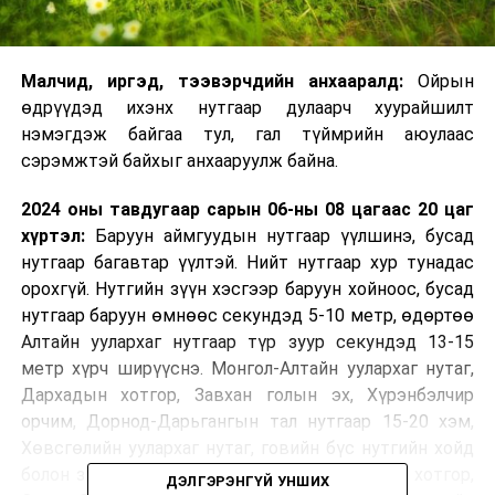
Малчид, иргэд, тээвэрчдийн анхааралд:
Ойрын
өдрүүдэд ихэнх нутгаар дулаарч хуурайшилт
нэмэгдэж байгаа тул, гал түймрийн аюулаас
сэрэмжтэй байхыг анхааруулж байна.
2024 оны тавдугаар сарын 06-ны 08 цагаас 20 цаг
хүртэл:
Баруун аймгуудын нутгаар үүлшинэ, бусад
нутгаар багавтар үүлтэй. Нийт нутгаар хур тунадас
орохгүй. Нутгийн зүүн хэсгээр баруун хойноос, бусад
нутгаар баруун өмнөөс секундэд 5-10 метр, өдөртөө
Алтайн уулархаг нутгаар түр зуур секундэд 13-15
метр хүрч ширүүснэ. Монгол-Алтайн уулархаг нутаг,
Дархадын хотгор, Завхан голын эх, Хүрэнбэлчир
орчим, Дорнод-Дарьгангын тал нутгаар 15-20 хэм,
Хөвсгөлийн уулархаг нутаг, говийн бүс нутгийн хойд
болон зүүн хэсгээр 24-29 хэм, Их нууруудын хотгор,
ДЭЛГЭРЭНГҮЙ УНШИХ