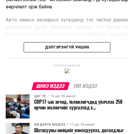
боловсруулах үйлдвэрүүдээр дулаан, цахилгаан
өөрчлөлт орж байна.
эрчим хүч үйлдвэрлэдэг.
Авто замын засварын хугацаанд тус чиглэл дараах
Ийнхүү лаг хатаах, шатаах технологийг лагийн
зураглалын дагуу үйлчилгээ үзүүлэх тул иргэд та
эзлэхүүнийг бууруулахын зэрэгцээ эрчим хүч
бүхэн зорчилтоо төлөвлөнө үү
гэж Нийтийн тээврийн
үйлдвэрлэх, нөөцийг дахин ашиглах чиглэлээр олон
бодлогын газраас мэдээллээ.
улсад өргөн ашиглаж байна.
ДЭЛГЭРЭНГҮЙ УНШИХ
СУРТАЛЧИЛГАА
ШИНЭ МЭДЭЭ
ТОП МЭДЭЭ
ЦАГ ҮЕ
15 цаг 35 минут
COP17-ын зочид, төлөөлөгчдөд үйлчлэх 250
орчим жолоочийг сургалтад х...
ШУДАРГА МЭДЭЭ
17 цаг 59 минут
Шатахууны нөөцийг нэмэгдүүлэх, доголдлыг