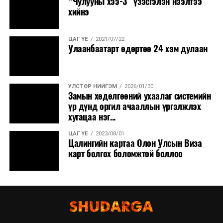
“Чулууны хээ-3” үзэсгэлэн нээлтээ
хийнэ
ЦАГ ҮЕ
2021/07/22
Улаанбаатарт өдөртөө 24 хэм дулаан
УЛСТӨР НИЙГЭМ
2026/01/30
Замын хөдөлгөөний ухаалаг системийн
үр дүнд оргил ачааллын үргэлжлэх
хугацаа нэг...
ЦАГ ҮЕ
2023/08/01
Цалингийн картаа Олон Улсын Виза
карт болгох боломжтой боллоо