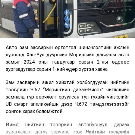
Авто зам засварын өргөтгөл шинэчлэлтийн ажлын
хүрээнд Хан-Уул дүүргийн Морингийн давааны авто
замыг 2024 оны тавдугаар сарын 2-ны өдрөөс
зургаадугаар сарын 1-ний өдөр хүртэл хаана.
Зам засварын ажил хийхтэй холбогдуулан нийтийн
тээврийн Ч:67 “Морингийн даваа-Нисэх” чиглэлийн
замналд түр өөрчлөлт оруулсан тул тухайн чиглэлийг
UB смарт аппликейшн дээр Ч:67Z тэмдэглэгээтэйг
сонгон харах боломжтой.
Иймд нийтийн тээврийн автобуснууд дараах
зураглалын дагуу зорчино
гэж Нийтийн тээврийн