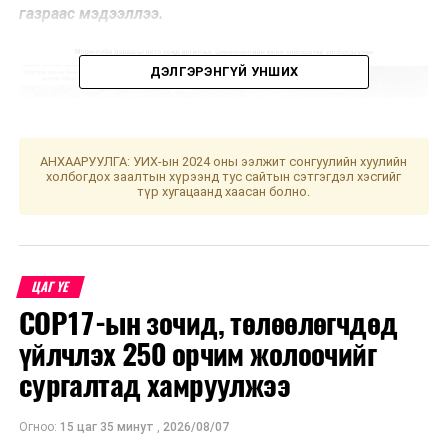
газраас мэдээллээ.
ДЭЛГЭРЭНГҮЙ УНШИХ
АНХААРУУЛГА: УИХ-ын 2024 оны ээлжит сонгуулийн хуулийн
холбогдох заалтын хүрээнд тус сайтын сэтгэгдэл хэсгийг
түр хугацаанд хаасан болно.
ЦАГ ҮЕ
COP17-ын зочид, төлөөлөгчдөд
үйлчлэх 250 орчим жолоочийг
сургалтад хамруулжээ
УНШСАН:
1379
ДАРААХ МЭДЭЭ
“Тэрбум мод” үндэсний хөдөлгөөн эхэлснээс хойш
Огноо:
15 цаг 35 минут
,
2026/08/07