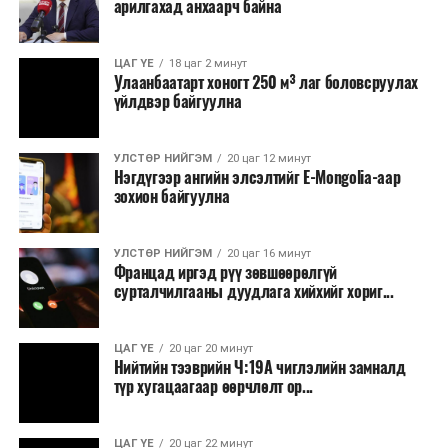
арилгахад анхаарч байна
ЦАГ ҮЕ
18 цаг 2 минут
Улаанбаатарт хоногт 250 м³ лаг боловсруулах
үйлдвэр байгуулна
УЛСТӨР НИЙГЭМ
20 цаг 12 минут
Нэгдүгээр ангийн элсэлтийг E-Mongolia-аар
зохион байгуулна
УЛСТӨР НИЙГЭМ
20 цаг 16 минут
Францад иргэд рүү зөвшөөрөлгүй
сурталчилгааны дуудлага хийхийг хориг...
ЦАГ ҮЕ
20 цаг 20 минут
Нийтийн тээврийн Ч:19А чиглэлийн замналд
түр хугацаагаар өөрчлөлт ор...
ЦАГ ҮЕ
20 цаг 22 минут