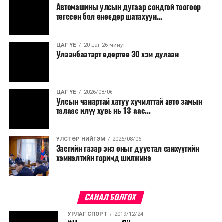
Автомашины улсын дугаар сондгой тоогоор
төгссөн бол өнөөдөр шатахуун...
ЦАГ ҮЕ
20 цаг 26 минут
Улаанбаатарт өдөртөө 30 хэм дулаан
ЦАГ ҮЕ
2026/08/06
Улсын чанартай хатуу хучилттай авто замын
талаас илүү хувь нь 13-аас...
УЛСТӨР НИЙГЭМ
2026/08/06
Засгийн газар энэ оныг дуустал санхүүгийн
хэмнэлтийн горимд шилжинэ
САНАЛ БОЛГОХ
УРЛАГ СПОРТ
2019/12/24