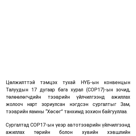
“Эрдэнэт үйлдвэр” ТӨҮГ 3.4 сая мод тариад байна
ӨМНӨХ МЭДЭЭ
Шүүгчийн захирамжаар эрэн сурвалжлагдаж байсан
этгээдийг баривчилжээ
Цөлжилттэй тэмцэх тухай НҮБ-ын конвенцын
Талуудын 17 дугаар бага хурал (COP17)-ын зочид,
төлөөлөгчдийн тээврийн үйлчилгээнд ажиллах
жолооч нарт зориулсан нэгдсэн сургалтыг Зам,
тээврийн яамны “Хөсөг” танхимд зохион байгууллаа.
Сургалтад COP17-ын үеэр автотээврийн үйлчилгээнд
ажиллах төрийн болон хувийн хэвшлийн