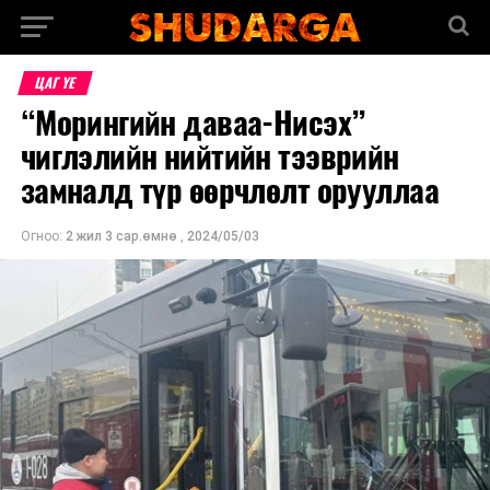
ЦАГ ҮЕ
“Морингийн даваа-Нисэх”
чиглэлийн нийтийн тээврийн
замналд түр өөрчлөлт орууллаа
Огноо:
2 жил 3 сар.өмнө
,
2024/05/03