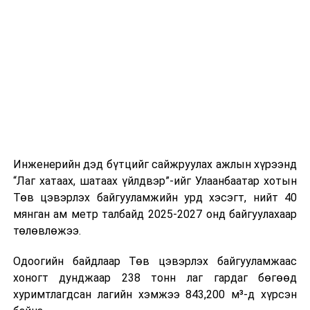
буудал болон арга хэмжээний байршилд хүргэх үе
шат, маршрут, хөдөлгөөний зохион байгуулалт,
цагийн менежмент, мэдээлэл дамжуулах журам,
холбогдох байгууллагуудын уялдаа холбоо, аюулгүй
ажиллагааны чиглэлээр жолооч нарыг сургалт, арга
зүйгээр хангаж байна.
Мөн зам тээврийн осол, саатал болон бусад эрсдэл,
онцгой нөхцөл үүссэн үед авах арга хэмжээ, ачаалал
ихтэй нөхцөлд тайван, зөв, шуурхай шийдвэр гаргах,
Инженерийн дэд бүтцийг сайжруулах ажлын хүрээнд
өдөр тутмын ажлын бэлэн байдлыг хангах зэрэг
“Лаг хатаах, шатаах үйлдвэр”-ийг Улаанбаатар хотын
практик ур чадварыг сургалтын хөтөлбөрт тусгажээ.
Төв цэвэрлэх байгууламжийн урд хэсэгт, нийт 40
мянган ам метр талбайд 2025-2027 онд байгуулахаар
Сургалтыг танилцуулах лекц, асуулт-хариулт,
төлөвлөжээ.
жишээнд суурилсан сургалт, багаар ажиллах дасгал,
маршрут болон тээвэрлэлтийн урсгалын зураглалтай
Одоогийн байдлаар Төв цэвэрлэх байгууламжаас
танилцах, онцгой нөхцөлд ажиллах дадлага зэрэг
хоногт дунджаар 238 тонн лаг гардаг бөгөөд
онол, практик хосолсон хэлбэрээр зохион байгуулж
хуримтлагдсан лагийн хэмжээ 843,200 м³-д хүрсэн
байна.