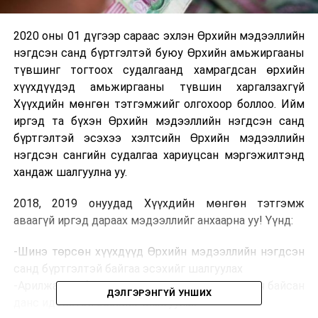
2020 оны 01 дүгээр сараас эхлэн Өрхийн мэдээллийн
нэгдсэн санд бүртгэлтэй буюу Өрхийн амьжиргааны
түвшинг тогтоох судалгаанд хамрагдсан өрхийн
хүүхдүүдэд амьжиргааны түвшин харгалзахгүй
Хүүхдийн мөнгөн тэтгэмжийг олгохоор боллоо. Ийм
иргэд та бүхэн Өрхийн мэдээллийн нэгдсэн санд
бүртгэлтэй эсэхээ хэлтсийн Өрхийн мэдээллийн
нэгдсэн сангийн судалгаа хариуцсан мэргэжилтэнд
хандаж шалгуулна уу.
2018, 2019 онуудад Хүүхдийн мөнгөн тэтгэмж
аваагүй иргэд дараах мэдээллийг анхаарна уу! Үүнд:
-Шинэ төрсөн хүүхдүүд Өрхийн мэдээллийн нэгдсэн
санд бүртгэлтэй байгаа эсэхийг шалгуулах
-Арилжааны банкинд данстай эсэх, хуучин авч байсан
ДЭЛГЭРЭНГҮЙ УНШИХ
данс идэвхтэй эсэхийг шалгуулах