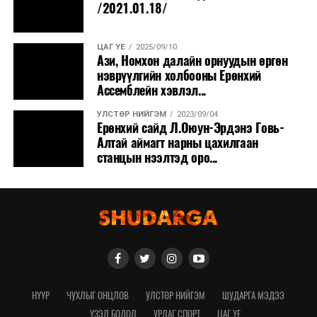
/2021.01.18/
ЦАГ ҮЕ
2025/09/10
Ази, Номхон далайн орнуудын өргөн
нэврүүлгийн холбооны Ерөнхий
Ассемблейн хэвлэл...
УЛСТӨР НИЙГЭМ
2023/09/04
Ерөнхий сайд Л.Оюун-Эрдэнэ Говь-
Алтай аймагт нарны цахилгаан
станцын нээлтэд оро...
НҮҮР
ЧУХЛЫГ ОНЦЛОВ
УЛСТӨР НИЙГЭМ
ШУДАРГА МЭДЭЭ
ҮЗЭЛ БОДОЛ
УРЛАГ СПОРТ
ЦАГ ҮЕ