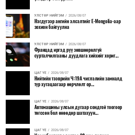
УЛСТӨР НИЙГЭМ
2026/08/07
Нэгдүгээр ангийн элсэлтийг E-Mongolia-аар
зохион байгуулна
УЛСТӨР НИЙГЭМ
2026/08/07
Францад иргэд рүү зөвшөөрөлгүй
сурталчилгааны дуудлага хийхийг хориг...
ЦАГ ҮЕ
2026/08/07
Нийтийн тээврийн Ч:19А чиглэлийн замналд
түр хугацаагаар өөрчлөлт ор...
ЦАГ ҮЕ
2026/08/07
Автомашины улсын дугаар сондгой тоогоор
төгссөн бол өнөөдөр шатахуун...
ЦАГ ҮЕ
2026/08/07