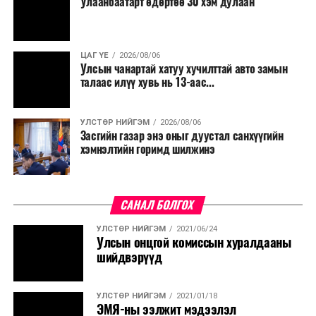
Улаанбаатарт өдөртөө 30 хэм дулаан
ЦАГ ҮЕ
2026/08/06
Улсын чанартай хатуу хучилттай авто замын
талаас илүү хувь нь 13-аас...
УЛСТӨР НИЙГЭМ
2026/08/06
Засгийн газар энэ оныг дуустал санхүүгийн
хэмнэлтийн горимд шилжинэ
САНАЛ БОЛГОХ
УЛСТӨР НИЙГЭМ
2021/06/24
Улсын онцгой комиссын хуралдааны
шийдвэрүүд
УЛСТӨР НИЙГЭМ
2021/01/18
ЭМЯ-ны ээлжит мэдээлэл