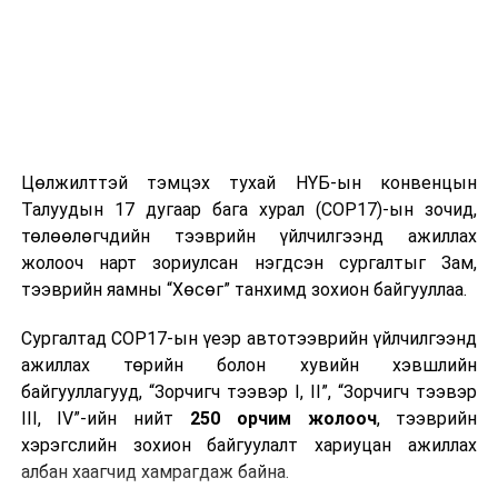
Цөлжилттэй тэмцэх тухай НҮБ-ын конвенцын
Талуудын 17 дугаар бага хурал (COP17)-ын зочид,
төлөөлөгчдийн тээврийн үйлчилгээнд ажиллах
жолооч нарт зориулсан нэгдсэн сургалтыг Зам,
тээврийн яамны “Хөсөг” танхимд зохион байгууллаа.
Сургалтад COP17-ын үеэр автотээврийн үйлчилгээнд
ажиллах төрийн болон хувийн хэвшлийн
байгууллагууд, “Зорчигч тээвэр I, II”, “Зорчигч тээвэр
III, IV”-ийн нийт
250 орчим жолооч
, тээврийн
хэрэгслийн зохион байгуулалт хариуцан ажиллах
албан хаагчид хамрагдаж байна.