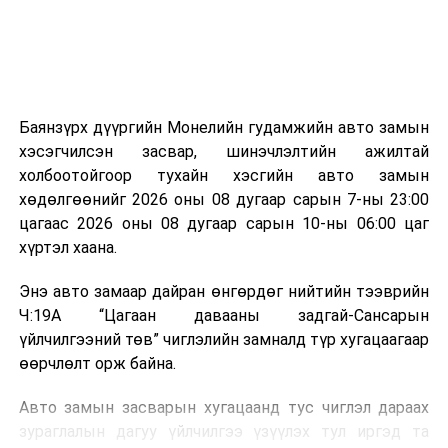
эзлэхүүн нь 90 хүртэл хувиар буурч, бактери, вирус
болон бусад өвчин үүсгэгч бичил биетнийг устгах
боломжтой.
Түүнчлэн шаталтын явцад үүсэх дулааныг цахилгаан
болон дулааны эрчим хүч үйлдвэрлэхэд ашиглаж
Баянзүрх дүүргийн Монелийн гудамжийн авто замын
болдог. Зарим технологийн хувьд шаталтын дараа
хэсэгчилсэн засвар, шинэчлэлтийн ажилтай
үлдэх үнснээс фосфор зэрэг ашигт эрдсийг сэргээн
холбоотойгоор тухайн хэсгийн авто замын
авах боломжтой аж.
хөдөлгөөнийг 2026 оны 08 дугаар сарын 7-ны 23:00
цагаас 2026 оны 08 дугаар сарын 10-ны 06:00 цаг
Япон, Герман, Швейцар, Нидерланд, Өмнөд Солонгос
хүртэл хаана.
зэрэг улс лаг хатаах, шатаах технологийг ашиглаж
байна. Тухайлбал, Германд лаг шатаах үйлдвэрээс
Энэ авто замаар дайран өнгөрдөг нийтийн тээврийн
гарсан үнснээс фосфор сэргээн авах технологи
Ч:19А “Цагаан давааны задгай-Сансарын
ашигладаг бол Нидерландад төвлөрсөн лаг
үйлчилгээний төв” чиглэлийн замналд түр хугацаагаар
боловсруулах үйлдвэрүүдээр дулаан, цахилгаан
өөрчлөлт орж байна.
эрчим хүч үйлдвэрлэдэг.
Авто замын засварын хугацаанд тус чиглэл дараах
Ийнхүү лаг хатаах, шатаах технологийг лагийн
зураглалын дагуу үйлчилгээ үзүүлэх тул иргэд та