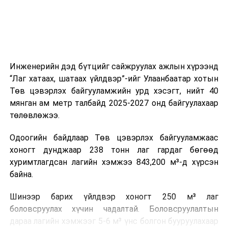
зүйгээр хангаж байна.
Мөн зам тээврийн осол, саатал болон бусад эрсдэл,
онцгой нөхцөл үүссэн үед авах арга хэмжээ, ачаалал
ихтэй нөхцөлд тайван, зөв, шуурхай шийдвэр гаргах,
Инженерийн дэд бүтцийг сайжруулах ажлын хүрээнд
өдөр тутмын ажлын бэлэн байдлыг хангах зэрэг
“Лаг хатаах, шатаах үйлдвэр”-ийг Улаанбаатар хотын
практик ур чадварыг сургалтын хөтөлбөрт тусгажээ.
Төв цэвэрлэх байгууламжийн урд хэсэгт, нийт 40
мянган ам метр талбайд 2025-2027 онд байгуулахаар
Сургалтыг танилцуулах лекц, асуулт-хариулт,
төлөвлөжээ.
жишээнд суурилсан сургалт, багаар ажиллах дасгал,
маршрут болон тээвэрлэлтийн урсгалын зураглалтай
Одоогийн байдлаар Төв цэвэрлэх байгууламжаас
танилцах, онцгой нөхцөлд ажиллах дадлага зэрэг
хоногт дунджаар 238 тонн лаг гардаг бөгөөд
онол, практик хосолсон хэлбэрээр зохион байгуулж
хуримтлагдсан лагийн хэмжээ 843,200 м³-д хүрсэн
байна.
байна.
Сургалтын үеэр COP17 олон улсын бага хурлыг
Шинээр барих үйлдвэр хоногт 250 м³ лаг
зохион байгуулах Үндэсний хорооны Ажлын алба,
боловсруулах хүчин чадалтай. Боловсруулалтын
Нийслэлийн тээврийн газар, Автотээврийн үндэсний
дараа лагийн хэмжээг 5-6 м³ үнс болгон бууруулахаар
төв болон Тээврийн цагдаагийн албаны холбогдох