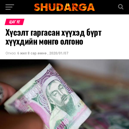
ЦАГ ҮЕ
Хүсэлт гаргасан хүүхэд бүрт
хүүхдийн мөнгө олгоно
Огноо:
6 жил 8 сар.өмнө
,
2020/01/07