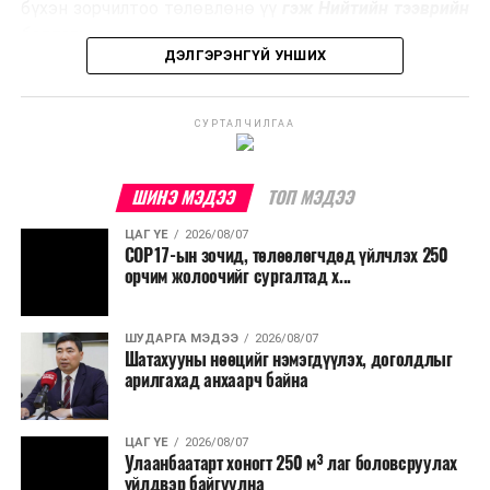
эзлэхүүнийг бууруулахын зэрэгцээ эрчим хүч
бүхэн зорчилтоо төлөвлөнө үү
гэж Нийтийн тээврийн
үйлдвэрлэх, нөөцийг дахин ашиглах чиглэлээр олон
бодлогын газраас мэдээллээ.
улсад өргөн ашиглаж байна.
ДЭЛГЭРЭНГҮЙ УНШИХ
СУРТАЛЧИЛГАА
ШИНЭ МЭДЭЭ
ТОП МЭДЭЭ
ЦАГ ҮЕ
2026/08/07
COP17-ын зочид, төлөөлөгчдөд үйлчлэх 250
орчим жолоочийг сургалтад х...
ШУДАРГА МЭДЭЭ
2026/08/07
Шатахууны нөөцийг нэмэгдүүлэх, доголдлыг
арилгахад анхаарч байна
ЦАГ ҮЕ
2026/08/07
Улаанбаатарт хоногт 250 м³ лаг боловсруулах
үйлдвэр байгуулна