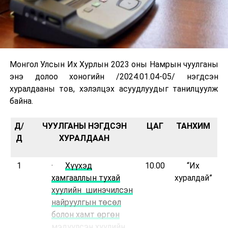
Монгол Улсын Их Хурлын 2023 оны Намрын чуулганы
энэ долоо хоногийн /2024.01.04-05/ нэгдсэн
хуралдааны тов, хэлэлцэх асуудлуудыг танилцуулж
байна.
Д/
ЧУУЛГАНЫ НЭГДСЭН
ЦАГ
ТАНХИМ
Д
ХУРАЛДААН
1
·
Хүүхэд
10.00
“Их
хамгааллын тухай
хуралдай”
хуулийн шинэчилсэн
найруулгын төсөл
болон хамт өргөн
мэдүүлсэн хуулийн