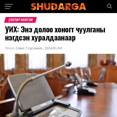
УЛСТӨР НИЙГЭМ
УИХ: Энэ долоо хоногт чуулганы
нэгдсэн хуралдаанаар
Огноо:
2 жил 7 сар.өмнө
,
2024/01/04