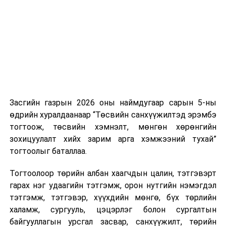
нэгжийг 375 мянга хүртэлх еврогоор торгох
боломжтой. Харин хэрэглэгч өөрөө зөвшөөрсөн,
эсвэл тухайн компанитай өмнө нь гэрээний
харилцаатай бөгөөд шинэ үйлчилгээ санал болгож
буй тохиолдолд хориг үйлчлэхгүй. Иргэд
зөвшөөрөлгүй дуудлагын талаар төрийн цахим
хуудсаар мэдээлэх боломжтой.
Засгийн газрын 2026 оны наймдугаар сарын 5-ны
Шинэ хууль Францын зах зээлд үйлчилдэг гадаадын
өдрийн хуралдаанаар “Төсвийн санхүүжилтэд эрэмбэ
дуудлагын төвүүдэд нөлөөлөхөөр байна. Тухайлбал,
тогтоож, төсвийн хэмнэлт, мөнгөн хөрөнгийн
Мароккогийн дуудлагын төвүүдийн орлогын 80 гаруй
зохицуулалт хийх зарим арга хэмжээний тухай”
хувь Францын зах зээлээс бүрддэг бөгөөд тус улсын
тогтоолыг баталлаа.
40–50 мянган ажлын байр эрсдэлд орж болзошгүйг
Мароккогийн хөдөлмөр эрхлэлтийн сайд мэдэгджээ.
Тогтоолоор төрийн албан хаагчдын цалин, тэтгэвэрт
гарах нэг удаагийн тэтгэмж, орон нутгийн нэмэгдэл
тэтгэмж, тэтгэвэр, хүүхдийн мөнгө, бүх төрлийн
халамж, сургууль, цэцэрлэг болон сургалтын
байгууллагын урсгал засвар, санхүүжилт, төрийн