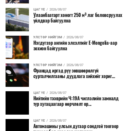
Зайлшгүй шаардлагагүй тоног төхөөрөмж,
ЦАГ ҮЕ
2026/08/07
тавилга, автомашин худалдан авах;
Улаанбаатарт хоногт 250 м³ лаг боловсруулах
үйлдвэр байгуулна
Батлан хамгаалах, хууль зүйн салбараас бусад
сургалт, дадлага;
УЛСТӨР НИЙГЭМ
2026/08/07
Хуулиар заавал мэдээлэхээс бусад кино,
Нэгдүгээр ангийн элсэлтийг E-Mongolia-аар
контент, хэвлэлийн зардал;
зохион байгуулна
Заавал олгохоос бусад тэтгэмж, урамшуулал.
УЛСТӨР НИЙГЭМ
2026/08/07
Санхүүгийн хэмнэлтийн горимыг 2026 оны
Францад иргэд рүү зөвшөөрөлгүй
арванхоёрдугаар сарын 31 хүртэл мөрдөнө. Харин
сурталчилгааны дуудлага хийхийг хориг...
эрүүл мэндийн салбар уг хэмнэлтийн горимд
хамрагдахгүй бөгөөд цэцэрлэг, сургуулийн хүүхдийн
ЦАГ ҮЕ
2026/08/07
эрт илрүүлэг, вакцинжуулалт, томуу, томуу төст
Нийтийн тээврийн Ч:19А чиглэлийн замналд
өвчний эсрэг арга хэмжээ зэрэг зайлшгүй
түр хугацаагаар өөрчлөлт ор...
шаардлагатай ажлууд төлөвлөгөөний дагуу
үргэлжилнэ гэж Ерөнхий сайд Н.Учрал онцоллоо.
ЦАГ ҮЕ
2026/08/07
Автомашины улсын дугаар сондгой тоогоор
Мөн бүх шатны төсвийн ерөнхийлөн захирагч нарт