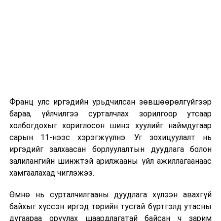
·
Хөрөнгө
оруулалтын тухай
2026 оны 9 дүгээр сарын 1-нээс цахимаар
хуулийн шинэчилсэн
эхэлнэ.
найруулгын төсөл
болон хамт өргөн
2026 оны 9 дүгээр сарын 14-нөөс танхимаар
мэдүүлсэн хуулийн
үргэлжилнэ.
төслүүд
/
Засгийн
Оюутны дотуур байр
газар 2023.06.23-ны
өдөр өргөн мэдүүлсэн,
Франц улс иргэдийн урьдчилсан зөвшөөрөлгүйгээр
2026 оны 9 дүгээр сарын 13-наас оюутнуудыг
хэлэлцэх эсэх
/
бараа, үйлчилгээ сурталчлах зорилгоор утсаар
дотуур байранд оруулж эхэлнэ.
холбогдохыг хориглосон шинэ хуулийг наймдугаар
· Сонгуулийн
Сургууль, цэцэрлэгийн үйл ажиллагааны
сарын 11-нээс хэрэгжүүлнэ. Уг зохицуулалт нь
ерөнхий хорооны
зохицуулалт
иргэдийг залхаасан борлуулалтын дуудлага болон
гишүүнийг томилох,
залилангийн шинжтэй арилжааны үйл ажиллагаанаас
чөлөөлөх тухай
2026 оны 8 дугаар сарын 17–28-ны өдрүүдэд
хамгаалахад чиглэжээ.
асуудал
нийслэлийн бүх сургууль, цэцэрлэгт ажлын
Өмнө нь сурталчилгааны дуудлага хүлээн авахгүй
байранд элсэлт, бүртгэл болон бусад аливаа
· Бусад
байхыг хүссэн иргэд төрийн тусгай бүртгэлд утасны
арга хэмжээ зохион байгуулахгүй болно.
дугаараа оруулах шаардлагатай байсан ч зарим
· Монгол Улсын