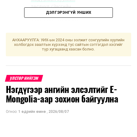
төслүүд
/
Засгийн
ДЭЛГЭРЭНГҮЙ УНШИХ
газар 2023.10.13-ны
өдөр өргөн мэдүүлсэн,
анхны хэлэлцүүлэг
/
АНХААРУУЛГА: УИХ-ын 2024 оны ээлжит сонгуулийн хуулийн
·
Органик
холбогдох заалтын хүрээнд тус сайтын сэтгэгдэл хэсгийг
бүтээгдэхүүний тухай
түр хугацаанд хаасан болно.
хуулийн төсөл болон
хамт өргөн
мэдүүлсэн хуулийн
УЛСТӨР НИЙГЭМ
төслүүд
/
Улсын Их
Хурлын гишүүн
Нэгдүгээр ангийн элсэлтийг E-
Ч.Ундрам нарын 6
Mongolia-аар зохион байгуулна
гишүүн 2023.03.16-ны
өдөр өргөн мэдүүлсэн,
Огноо:
1 өдрийн өмнө
,
2026/08/07
анхны хэлэлцүүлэг
/
·
Мэргэжлийн
нэгдсэн холбооны