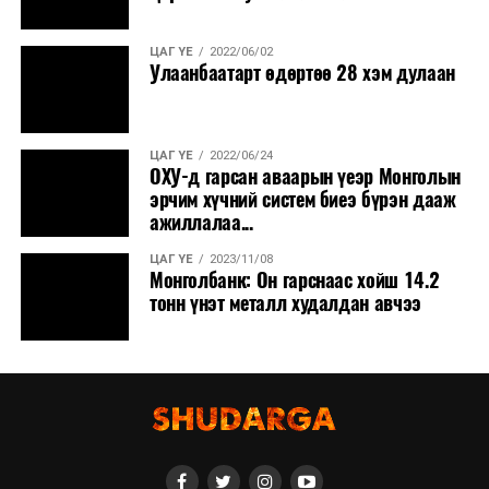
ЦАГ ҮЕ
2022/06/02
Улаанбаатарт өдөртөө 28 хэм дулаан
ЦАГ ҮЕ
2022/06/24
ОХУ-д гарсан аваарын үеэр Монголын
эрчим хүчний систем биеэ бүрэн дааж
ажиллалаа...
ЦАГ ҮЕ
2023/11/08
Монголбанк: Он гарснаас хойш 14.2
тонн үнэт металл худалдан авчээ