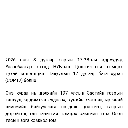
эрх зүйн байдлын
тухай хуулийн төсөл
болон хамт өргөн
мэдүүлсэн хуулийн
төслүүд
/
Улсын Их
Хурлын гишүүн
Н.Учрал 2019.02.20-ны
өдөр өргөн мэдүүлсэн,
2026 оны 8 дугаар сарын 17-28-ны өдрүүдэд
анхны хэлэлцүүлэг
/
Улаанбаатар хотод НҮБ-ын Цөлжилттэй тэмцэх
тухай конвенцын Талуудын 17 дугаар бага хурал
·
Үнэт цаасны зах
(COP17) болно.
зээлийн тухай хуульд
нэмэлт, өөрчлөлт
Энэ хурал нь дэлхийн 197 улсын Засгийн газрын
оруулах тухай хуулийн
гишүүд, эрдэмтэн судлаач, хувийн хэвшил, иргэний
төсөл болон хамт
нийгмийн байгууллага нэгдэж цөлжилт, газрын
өргөн мэдүүлсэн
доройтол, ган гачигтай тэмцэх хамгийн том Олон
хуулийн төслүүд
/
Улсын арга хэмжээ юм.
Засгийн газар