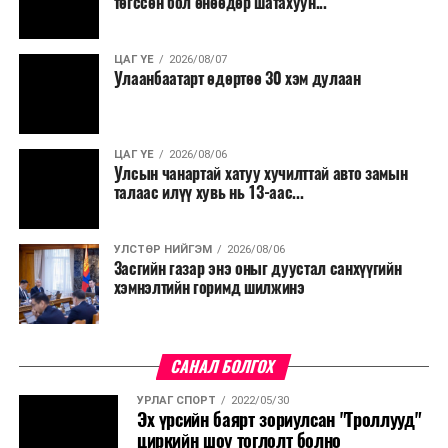
төгссөн бол өнөөдөр шатахуун...
салбар бүрдээ урсгал зардлыг 20 хувиар бууруулах,
нөхөн томилгоо хийхгүй байх, аялал, амралт, зугаалга,
ЦАГ ҮЕ
2026/08/07
хамт олны урлаг, спортын арга хэмжээг зохион
Улаанбаатарт өдөртөө 30 хэм дулаан
байгуулахгүй байх, төрийн албанд шинэ орон тоо бий
болгохгүй байх, эрчим хүчний хэрэглээг хэмнэх, хурал,
сургалтыг цахим хэлбэрт шилжүүлэх, төрийн албан
ЦАГ ҮЕ
2026/08/06
хаагчдыг зарим өдрүүдэд цахимаар ажиллуулах арга
Улсын чанартай хатуу хучилттай авто замын
хэмжээг үргэлжлүүлэхийг үүрэг болголоо.
талаас илүү хувь нь 13-аас...
Төсвийн сахилга бат сайжирч, эдийн засгийн нөхцөл
УЛСТӨР НИЙГЭМ
2026/08/06
байдал хэвийн болсон тохиолдолд эдгээр
Засгийн газар энэ оныг дуустал санхүүгийн
хязгаарлалтыг үе шаттайгаар сулруулах юм.
хэмнэлтийн горимд шилжинэ
САНАЛ БОЛГОХ
УРЛАГ СПОРТ
2022/05/30
Эх үрсийн баярт зориулсан "Троллууд"
циркийн шоу тоглолт болно