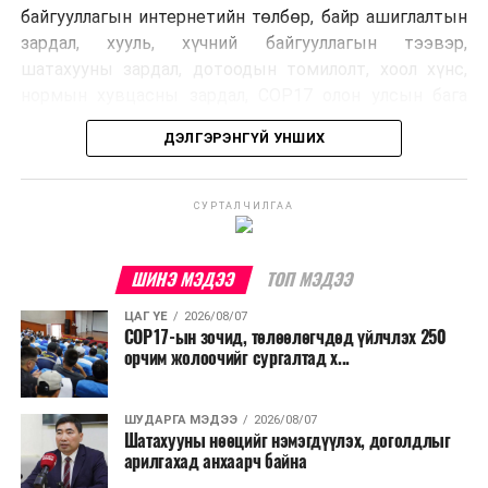
байгууллагын интернетийн төлбөр, байр ашиглалтын
зардал, хууль, хүчний байгууллагын тээвэр,
шатахууны зардал, дотоодын томилолт, хоол хүнс,
нормын хувцасны зардал, COP17 олон улсын бага
хурлын зардал, Засгийн газрын өр, орон нутгийн нөөц
ДЭЛГЭРЭНГҮЙ УНШИХ
хөрөнгийн санхүүжилтийг хэвийн үргэлжлүүлэхээр
шийдвэрлэжээ.
СУРТАЛЧИЛГАА
Харин дараах зардлыг хязгаарлахаар болсон байна.
Үүнд:
ШИНЭ МЭДЭЭ
ТОП МЭДЭЭ
Олон улсын болон Засгийн газрын
ЦАГ ҮЕ
2026/08/07
шийдвэртэйгээс бусад хурал, зөвлөгөөн, ой,
COP17-ын зочид, төлөөлөгчдөд үйлчлэх 250
тэмдэглэлт өдөр, найр наадам, соёлын арга
орчим жолоочийг сургалтад х...
хэмжээ;
Урьдчилан төлөвлөсөн төрийн өндөр албан
ШУДАРГА МЭДЭЭ
2026/08/07
Шатахууны нөөцийг нэмэгдүүлэх, доголдлыг
тушаалтны томилолтоос бусад гадаад
арилгахад анхаарч байна
томилолт, гадаадын зочин хүлээн авах зардал;