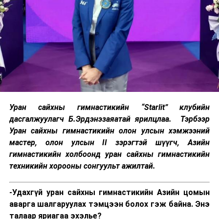
Уран сайхны гимнастикийн “Starlit” клубийн
дасгалжуулагч Б.Эрдэнэзаяатай ярилцлаа. Тэрбээр
Уран сайхны гимнастикийн олон улсын хэмжээний
мастер, олон улсын II зэрэгтэй шүүгч, Азийн
гимнастикийн холбоонд уран сайхны гимнастикийн
техникийн хорооны сонгуульт ажилтай.
-Удахгүй уран сайхны гимнастикийн Азийн цомын
аварга шалгаруулах тэмцээн болох гэж байна. Энэ
талаар яриагаа эхэлье?