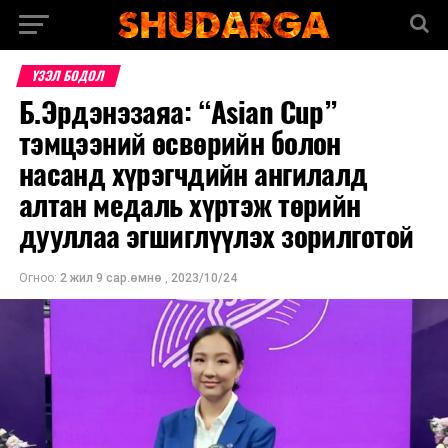
ҮЗЭЛ БОДОЛ
Б.Эрдэнэзаяа: “Asian Cup”
тэмцээний өсвөрийн болон
насанд хүрэгчдийн ангилалд
алтан медаль хүртэж төрийн
дууллаа эгшиглүүлэх зорилготой
Огноо:
2 жил 9 сар.өмнө
,
2023/10/24