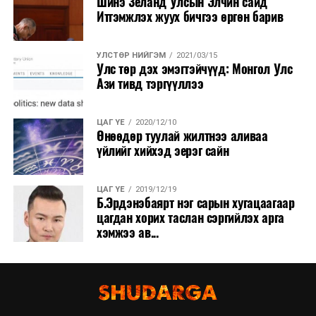
Шинэ Зеланд Улсын Элчин сайд
Итгэмжлэх жуух бичгээ өргөн барив
УЛСТӨР НИЙГЭМ
2021/03/15
Улс төр дэх эмэгтэйчүүд: Монгол Улс
Ази тивд тэргүүллээ
ЦАГ ҮЕ
2020/12/10
Өнөөдөр туулай жилтнээ аливаа
үйлийг хийхэд эерэг сайн
ЦАГ ҮЕ
2019/12/19
Б.Эрдэнэбаярт нэг сарын хугацаагаар
цагдан хорих таслан сэргийлэх арга
хэмжээ ав...