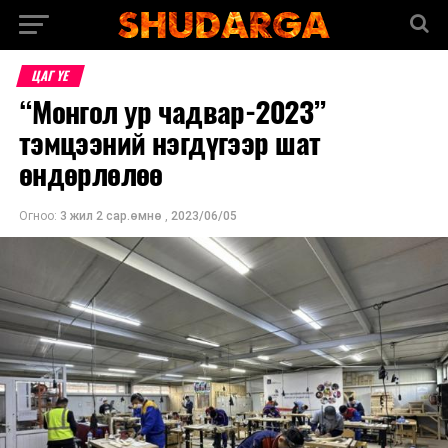
ЦАГ ҮЕ
“Монгол ур чадвар-2023”
тэмцээний нэгдүгээр шат
өндөрлөлөө
Огноо:
3 жил 2 сар.өмнө
,
2023/06/05