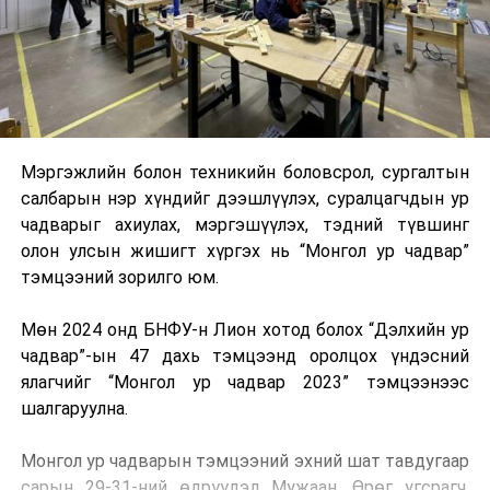
Мэргэжлийн болон техникийн боловсрол, сургалтын
салбарын нэр хүндийг дээшлүүлэх, суралцагчдын ур
чадварыг ахиулах, мэргэшүүлэх, тэдний түвшинг
олон улсын жишигт хүргэх нь “Монгол ур чадвар”
тэмцээний зорилго юм.
Мөн 2024 онд БНФУ-н Лион хотод болох “Дэлхийн ур
чадвар”-ын 47 дахь тэмцээнд оролцох үндэсний
ялагчийг “Монгол ур чадвар 2023” тэмцээнээс
шалгаруулна.
Монгол ур чадварын тэмцээний эхний шат тавдугаар
сарын 29-31-ний өдрүүдэд Мужаан, Өрөг угсрагч,