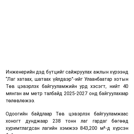
Өмнөговь аймаг дахь Политехник Коллежоос
хамгийн олон оролцогч буюу 7 суралцагч, Барилгын
Политехник Коллеж 5, Баянхонгор аймаг дахь
Политехник Коллеж 5, Техник Технологийн
Политехник Коллежийн 4 оролцогч 2-р шатанд
шалгарсан байна.
Инженерийн дэд бүтцийг сайжруулах ажлын хүрээнд
“Лаг хатаах, шатаах үйлдвэр”-ийг Улаанбаатар хотын
Төв цэвэрлэх байгууламжийн урд хэсэгт, нийт 40
мянган ам метр талбайд 2025-2027 онд байгуулахаар
Эх сурвалж: БШУЯ
төлөвлөжээ.
УНШСАН:
1673
Одоогийн байдлаар Төв цэвэрлэх байгууламжаас
ДАРААХ МЭДЭЭ
Үс шинээр үргээлгэх буюу засуулахад тохиромжгүй
хоногт дунджаар 238 тонн лаг гардаг бөгөөд
хуримтлагдсан лагийн хэмжээ 843,200 м³-д хүрсэн
ӨМНӨХ МЭДЭЭ