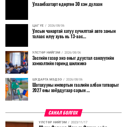
Улаанбаатарт өдөртөө 30 хэм дулаан
ЦАГ ҮЕ
2026/08/06
Улсын чанартай хатуу хучилттай авто замын
талаас илүү хувь нь 13-аас...
УЛСТӨР НИЙГЭМ
2026/08/06
Засгийн газар энэ оныг дуустал санхүүгийн
хэмнэлтийн горимд шилжинэ
ШУДАРГА МЭДЭЭ
2026/08/06
Шатахууны импортын гаалийн албан татварыг
2027 оны хоёрдугаар сарын ...
САНАЛ БОЛГОХ
УЛСТӨР НИЙГЭМ
2023/11/17