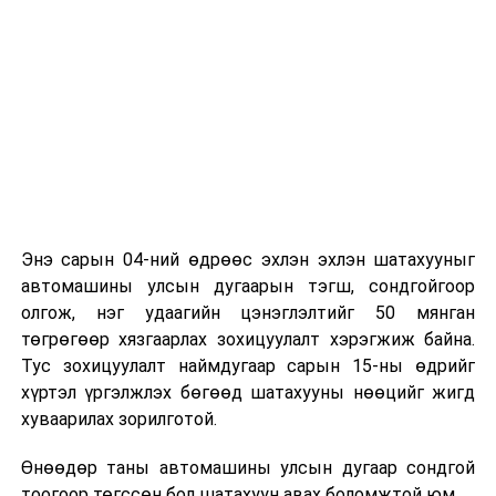
Энэ сарын 04-ний өдрөөс эхлэн эхлэн шатахууныг
автомашины улсын дугаарын тэгш, сондгойгоор
олгож, нэг удаагийн цэнэглэлтийг 50 мянган
төгрөгөөр хязгаарлах зохицуулалт хэрэгжиж байна.
Тус зохицуулалт наймдугаар сарын 15-ны өдрийг
хүртэл үргэлжлэх бөгөөд шатахууны нөөцийг жигд
хуваарилах зорилготой.
Өнөөдөр таны автомашины улсын дугаар сондгой
тоогоор төгссөн бол шатахуун авах боломжтой юм.