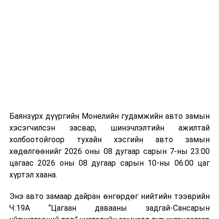
Лаг хатаах, шатаах технологи нь бохир ус цэвэрлэх
байгууламжаас гардаг лагийг байгаль орчинд аюулгүй
аргаар боловсруулж, эзлэхүүнийг эрс бууруулах
зориулалттай. Лагийг өндөр температурт шатааснаар
эзлэхүүн нь 90 хүртэл хувиар буурч, бактери, вирус
болон бусад өвчин үүсгэгч бичил биетнийг устгах
боломжтой.
Түүнчлэн шаталтын явцад үүсэх дулааныг цахилгаан
болон дулааны эрчим хүч үйлдвэрлэхэд ашиглаж
Баянзүрх дүүргийн Монелийн гудамжийн авто замын
болдог. Зарим технологийн хувьд шаталтын дараа
хэсэгчилсэн засвар, шинэчлэлтийн ажилтай
үлдэх үнснээс фосфор зэрэг ашигт эрдсийг сэргээн
холбоотойгоор тухайн хэсгийн авто замын
авах боломжтой аж.
хөдөлгөөнийг 2026 оны 08 дугаар сарын 7-ны 23:00
цагаас 2026 оны 08 дугаар сарын 10-ны 06:00 цаг
Япон, Герман, Швейцар, Нидерланд, Өмнөд Солонгос
хүртэл хаана.
зэрэг улс лаг хатаах, шатаах технологийг ашиглаж
байна. Тухайлбал, Германд лаг шатаах үйлдвэрээс
Энэ авто замаар дайран өнгөрдөг нийтийн тээврийн
гарсан үнснээс фосфор сэргээн авах технологи
Ч:19А “Цагаан давааны задгай-Сансарын
ашигладаг бол Нидерландад төвлөрсөн лаг