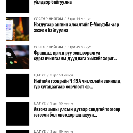
үйлдвэр байгуулна
УЛСТӨР НИЙГЭМ
3 цаг 44 минут
Нэгдүгээр ангийн элсэлтийг E-Mongolia-аар
зохион байгуулна
УЛСТӨР НИЙГЭМ
3 цаг 49 минут
Францад иргэд рүү зөвшөөрөлгүй
сурталчилгааны дуудлага хийхийг хориг...
ЦАГ ҮЕ
3 цаг 53 минут
Нийтийн тээврийн Ч:19А чиглэлийн замналд
түр хугацаагаар өөрчлөлт ор...
ЦАГ ҮЕ
3 цаг 55 минут
Автомашины улсын дугаар сондгой тоогоор
төгссөн бол өнөөдөр шатахуун...
ЦАГ ҮЕ
3 цаг 59 минут