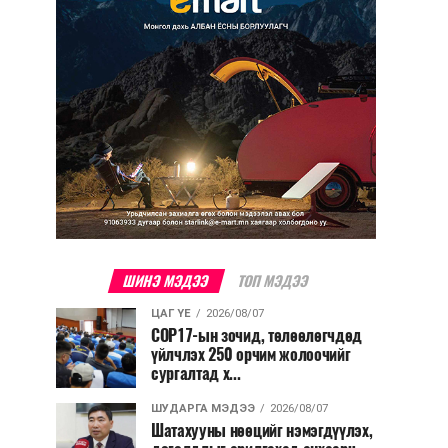
ШИНЭ МЭДЭЭ
ТОП МЭДЭЭ
ЦАГ ҮЕ
2026/08/07
COP17-ын зочид, төлөөлөгчдөд
үйлчлэх 250 орчим жолоочийг
сургалтад х...
ШУДАРГА МЭДЭЭ
2026/08/07
Шатахууны нөөцийг нэмэгдүүлэх,