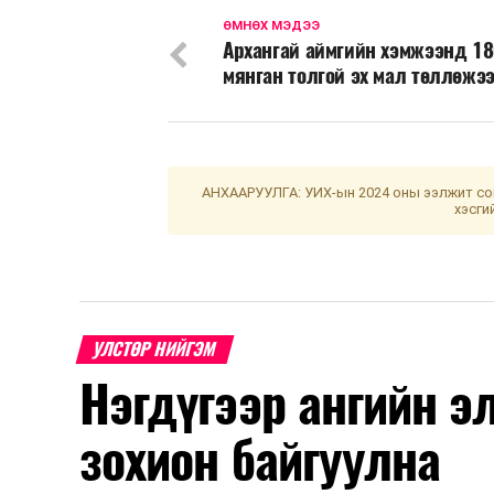
ӨМНӨХ МЭДЭЭ
Архангай аймгийн хэмжээнд 18
мянган толгой эх мал төллөжэ
АНХААРУУЛГА: УИХ-ын 2024 оны ээлжит сон
хэсги
УЛСТӨР НИЙГЭМ
Нэгдүгээр ангийн э
зохион байгуулна