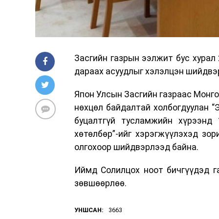
Засгийн газрын ээлжит бус хурал 
дараах асуудлыг хэлэлцэн шийдвэ
Япон Улсын Засгийн газраас Монго
нөхцөл байдалтай холбогдуулан “
буцалтгүй тусламжийн хүрээнд 
хөтөлбөр”-ийг хэрэгжүүлэхэд зор
олгохоор шийдвэрлээд байна.
Иймд Солилцох ноот бичгүүдэд г
зөвшөөрлөө.
УНШСАН:
3663