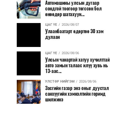
Автомашины улсын дугаар
сондгой тоогоор төгссөн бол
өнөөдөр шатахуун...
ЦАГ ҮЕ
2026/08/07
Улаанбаатарт өдөртөө 30 хэм
дулаан
ЦАГ ҮЕ
2026/08/06
Улсын чанартай хатуу хучилттай
авто замын талаас илүү хувь нь
13-аас...
УЛСТӨР НИЙГЭМ
2026/08/06
Засгийн газар энэ оныг дуустал
санхүүгийн хэмнэлтийн горимд
шилжинэ