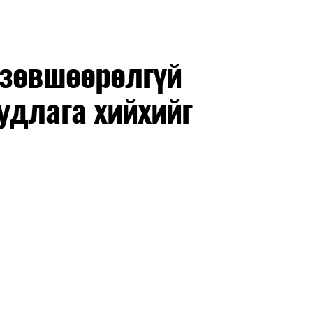
дрүүдэд E-Mongolia системээр бүртгэнэ.
гийн баг сургуулиуд дээр ажиллахгүй.
 зөвшөөрөлгүй
удлага хийхийг
маар эхэлнэ.
нхимаар үргэлжилнэ.
утнуудыг дотуур байранд оруулж эхэлнэ.
ны зохицуулалт
өдрүүдэд нийслэлийн бүх сургууль, цэцэрлэгт ажлын
 аливаа арга хэмжээ зохион байгуулахгүй болно.