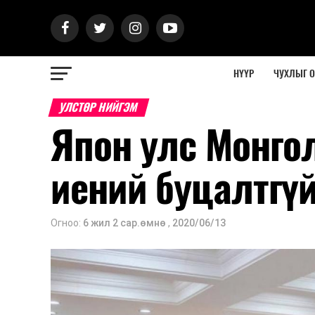
НҮҮР
ЧУХЛЫГ 
УЛСТӨР НИЙГЭМ
Япон улс Монгол
иений буцалтгү
Огноо:
6 жил 2 сар.өмнө
,
2020/06/13