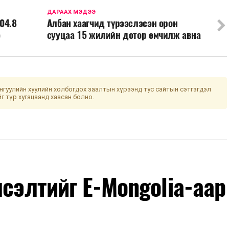
ДАРААХ МЭДЭЭ
04.8
Албан хаагчид түрээслэсэн орон
э
сууцаа 15 жилийн дотор өмчилж авна
гуулийн хуулийн холбогдох заалтын хүрээнд тус сайтын сэтгэгдэл
йг түр хугацаанд хаасан болно.
лсэлтийг E-Mongolia-аар