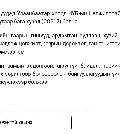
дрүүдэд Улаанбаатар хотод НҮБ-ын Цөлжилттэй
гаар бага хурал (COP17) болно.
ийн газрын гишүүд, эрдэмтэн судлаач, хувийн
нэгдэж цөлжилт, газрын доройтол, ган гачигтай
хэмжээ юм.
н замын хөдөлгөөн, аюулгүй байдал, төрийн
ах зорилгоор боловсролын байгууллагуудын үйл
жүүлэхээр болжээ .
дрүүдэд E-Mongolia системээр бүртгэнэ.
ЭРЭНГҮЙ УНШИХ