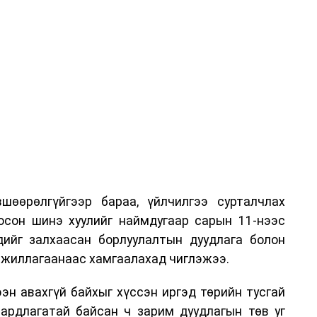
шөөрөлгүйгээр бараа, үйлчилгээ сурталчлах
лосон шинэ хуулийг наймдугаар сарын 11-нээс
эдийг залхаасан борлуулалтын дуудлага болон
жиллагаанаас хамгаалахад чиглэжээ.
эн авахгүй байхыг хүссэн иргэд төрийн тусгай
аардлагатай байсан ч зарим дуудлагын төв уг