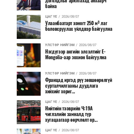
доголдлыг арилгахад анхаарч
байна
ЦАГ ҮЕ
2026/08/07
Улаанбаатарт хоногт 250 м³ лаг
боловсруулах үйлдвэр байгуулна
УЛСТӨР НИЙГЭМ
2026/08/07
Нэгдүгээр ангийн элсэлтийг E-
Mongolia-аар зохион байгуулна
УЛСТӨР НИЙГЭМ
2026/08/07
Францад иргэд рүү зөвшөөрөлгүй
сурталчилгааны дуудлага
хийхийг хориг...
ЦАГ ҮЕ
2026/08/07
Нийтийн тээврийн Ч:19А
чиглэлийн замналд түр
хугацаагаар өөрчлөлт ор...
ЦАГ ҮЕ
2026/08/07