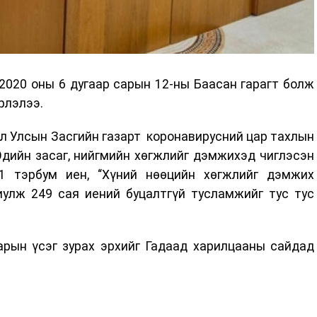
2020 оны 6 дугаар сарын 12-ны Баасан гарагт болж
рлэлээ.
л Улсын Засгийн газарт коронавирусний цар тахлын
Эдийн засаг, нийгмийн хөгжлийг дэмжихэд чиглэсэн
1 тэрбум иен, “Хүний нөөцийн хөгжлийг дэмжих
иулж 249 сая иений буцалтгүй тусламжийг тус тус
арын үсэг зурах эрхийг Гадаад харилцааны сайдад