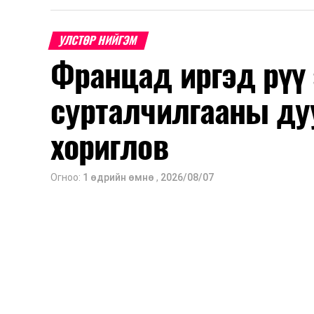
2026 оны 8 дугаар сарын 17–28-ны ө
Энэ хугацаанд хүүхэд бүртгэх дэмжлэ
УЛСТӨР НИЙГЭМ
Францад иргэд рүү
Их, дээд сургуулийн хичээл
сурталчилгааны ду
2026 оны 9 дүгээр сарын 1-нээс цахи
2026 оны 9 дүгээр сарын 14-нөөс та
хориглов
Оюутны дотуур байр
Огноо:
1 өдрийн өмнө
,
2026/08/07
2026 оны 9 дүгээр сарын 13-наас ою
Сургууль, цэцэрлэгийн үйл ажиллагаа
2026 оны 8 дугаар сарын 17–28-ны 
байранд элсэлт, бүртгэл болон бусад