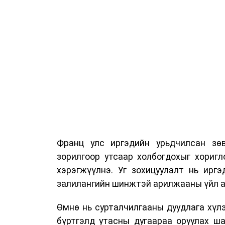
Франц улс иргэдийн урьдчилсан зөв
зорилгоор утсаар холбогдохыг хориг
хэрэгжүүлнэ. Уг зохицуулалт нь ирг
залилангийн шинжтэй арилжааны үйл а
Өмнө нь сурталчилгааны дуудлага хүлэ
бүртгэлд утасны дугаараа оруулах ш