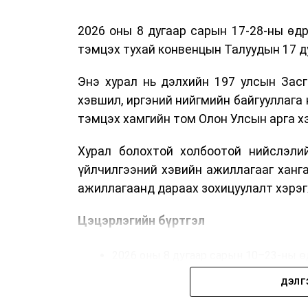
2026 оны 8 дугаар сарын 17-28-ны ө
тэмцэх тухай конвенцын Талуудын 17 ду
Энэ хурал нь дэлхийн 197 улсын Засг
хэвшил, иргэний нийгмийн байгууллага 
тэмцэх хамгийн том Олон Улсын арга 
Хурал болохтой холбоотой нийслэлий
үйлчилгээний хэвийн ажиллагааг ханг
ажиллагаанд дараах зохицуулалт хэрэг
Цэцэрлэгийн бүртгэл
2026 оны 8 дугаар сарын 10–23-ны ө
Нэгдүгээр ангийн элсэлт
ДЭЛГ