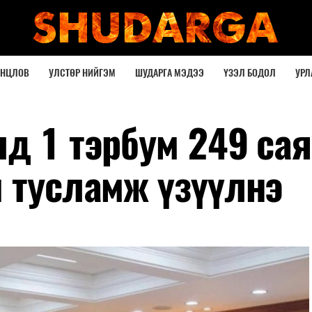
ОНЦЛОВ
УЛСТӨР НИЙГЭМ
ШУДАРГА МЭДЭЭ
ҮЗЭЛ БОДОЛ
УРЛ
д 1 тэрбум 249 сая
й тусламж үзүүлнэ