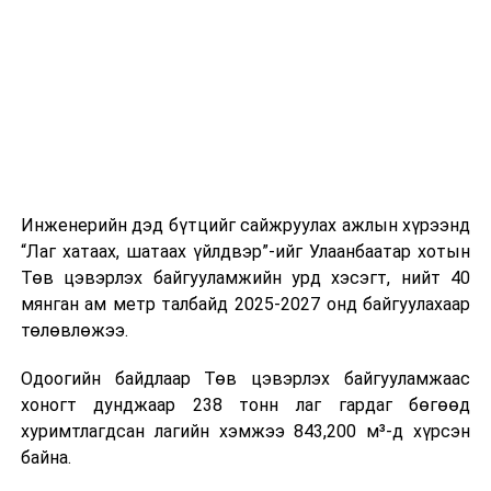
цагийн менежмент, мэдээлэл дамжуулах журам,
холбогдох байгууллагуудын уялдаа холбоо, аюулгүй
ажиллагааны чиглэлээр жолооч нарыг сургалт, арга
зүйгээр хангаж байна.
Мөн зам тээврийн осол, саатал болон бусад эрсдэл,
онцгой нөхцөл үүссэн үед авах арга хэмжээ, ачаалал
ихтэй нөхцөлд тайван, зөв, шуурхай шийдвэр гаргах,
Инженерийн дэд бүтцийг сайжруулах ажлын хүрээнд
өдөр тутмын ажлын бэлэн байдлыг хангах зэрэг
“Лаг хатаах, шатаах үйлдвэр”-ийг Улаанбаатар хотын
практик ур чадварыг сургалтын хөтөлбөрт тусгажээ.
Төв цэвэрлэх байгууламжийн урд хэсэгт, нийт 40
мянган ам метр талбайд 2025-2027 онд байгуулахаар
Сургалтыг танилцуулах лекц, асуулт-хариулт,
төлөвлөжээ.
жишээнд суурилсан сургалт, багаар ажиллах дасгал,
маршрут болон тээвэрлэлтийн урсгалын зураглалтай
Одоогийн байдлаар Төв цэвэрлэх байгууламжаас
танилцах, онцгой нөхцөлд ажиллах дадлага зэрэг
хоногт дунджаар 238 тонн лаг гардаг бөгөөд
онол, практик хосолсон хэлбэрээр зохион байгуулж
хуримтлагдсан лагийн хэмжээ 843,200 м³-д хүрсэн
байна.
байна.
Сургалтын үеэр COP17 олон улсын бага хурлыг