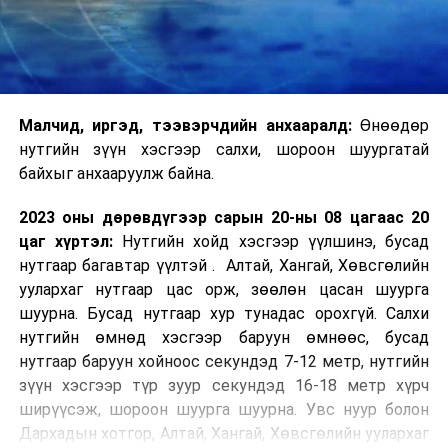
Малчид, иргэд, тээвэрчдийн анхааралд:
Өнөөдөр
нутгийн зүүн хэсгээр салхи, шороон шуургатай
байхыг анхааруулж байна.
2023 оны дөрөвдүгээр сарын 20-ны 08 цагаас 20
цаг хүртэл:
Нутгийн хойд хэсгээр үүлшинэ, бусад
нутгаар багавтар үүлтэй . Алтай, Хангай, Хөвсгөлийн
уулархаг нутгаар цас орж, зөөлөн цасан шуурга
шуурна. Бусад нутгаар хур тунадас орохгүй. Салхи
нутгийн өмнөд хэсгээр баруун өмнөөс, бусад
нутгаар баруун хойноос секундэд 7-12 метр, нутгийн
зүүн хэсгээр түр зуур секундэд 16-18 метр хүрч
ширүүсэж, шороон шуурга шуурна. Увс нуур болон
Дархадын хотгор, Алтай, Хангай, Хөвсгөлийн уулархаг