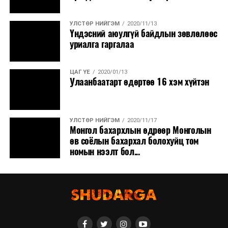
УЛСТӨР НИЙГЭМ
2020/11/13
Үндэсний аюулгүй байдлын зөвлөлөөс
уриалга гаргалаа
ЦАГ ҮЕ
2020/01/13
Улаанбаатарт өдөртөө 16 хэм хүйтэн
УЛСТӨР НИЙГЭМ
2020/11/17
Монгол бахархлын өдрөөр Монголын
өв соёлын бахархал болохуйц том
номын нээлт бол...