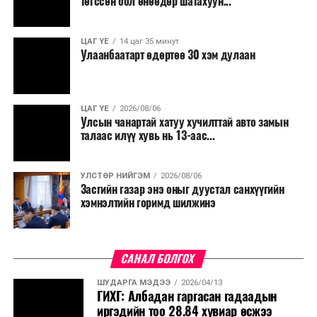
төгссөн бол өнөөдөр шатахуун...
ЦАГ ҮЕ
14 цаг 35 минут
Улаанбаатарт өдөртөө 30 хэм дулаан
ЦАГ ҮЕ
2026/08/06
Улсын чанартай хатуу хучилттай авто замын
талаас илүү хувь нь 13-аас...
УЛСТӨР НИЙГЭМ
2026/08/06
Засгийн газар энэ оныг дуустал санхүүгийн
хэмнэлтийн горимд шилжинэ
САНАЛ БОЛГОХ
ШУДАРГА МЭДЭЭ
2026/04/13
ГИХГ: Албадан гаргасан гадаадын
иргэдийн тоо 28.84 хувиар өсжээ