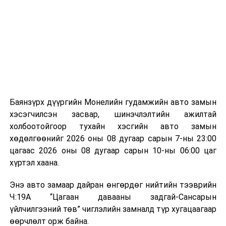
байгууламжаас гардаг лагийг байгаль орчинд аюулгүй
мэдээллээ.
аргаар боловсруулж, эзлэхүүнийг эрс бууруулах
зориулалттай. Лагийг өндөр температурт шатааснаар
эзлэхүүн нь 90 хүртэл хувиар буурч, бактери, вирус
болон бусад өвчин үүсгэгч бичил биетнийг устгах
боломжтой.
Түүнчлэн шаталтын явцад үүсэх дулааныг цахилгаан
болон дулааны эрчим хүч үйлдвэрлэхэд ашиглаж
Баянзүрх дүүргийн Монелийн гудамжийн авто замын
болдог. Зарим технологийн хувьд шаталтын дараа
хэсэгчилсэн засвар, шинэчлэлтийн ажилтай
үлдэх үнснээс фосфор зэрэг ашигт эрдсийг сэргээн
холбоотойгоор тухайн хэсгийн авто замын
авах боломжтой аж.
хөдөлгөөнийг 2026 оны 08 дугаар сарын 7-ны 23:00
цагаас 2026 оны 08 дугаар сарын 10-ны 06:00 цаг
Япон, Герман, Швейцар, Нидерланд, Өмнөд Солонгос
хүртэл хаана.
зэрэг улс лаг хатаах, шатаах технологийг ашиглаж
байна. Тухайлбал, Германд лаг шатаах үйлдвэрээс
Энэ авто замаар дайран өнгөрдөг нийтийн тээврийн
гарсан үнснээс фосфор сэргээн авах технологи
Ч:19А “Цагаан давааны задгай-Сансарын
ашигладаг бол Нидерландад төвлөрсөн лаг
үйлчилгээний төв” чиглэлийн замналд түр хугацаагаар
боловсруулах үйлдвэрүүдээр дулаан, цахилгаан
өөрчлөлт орж байна.