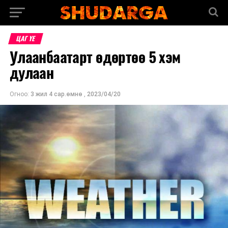
ЦАГ ҮЕ
Улаанбаатарт өдөртөө 5 хэм
дулаан
Огноо:
3 жил 4 сар.өмнө
,
2023/04/20