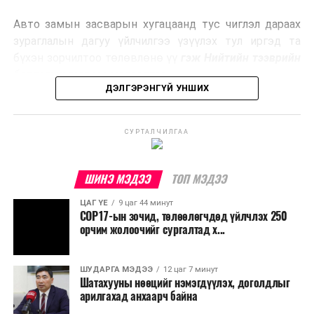
эрчим хүч үйлдвэрлэдэг.
Авто замын засварын хугацаанд тус чиглэл дараах
Ийнхүү лаг хатаах, шатаах технологийг лагийн
зураглалын дагуу үйлчилгээ үзүүлэх тул иргэд та
эзлэхүүнийг бууруулахын зэрэгцээ эрчим хүч
бүхэн зорчилтоо төлөвлөнө үү
гэж Нийтийн тээврийн
үйлдвэрлэх, нөөцийг дахин ашиглах чиглэлээр олон
бодлогын газраас мэдээллээ.
улсад өргөн ашиглаж байна.
ДЭЛГЭРЭНГҮЙ УНШИХ
СУРТАЛЧИЛГАА
ШИНЭ МЭДЭЭ
ТОП МЭДЭЭ
ЦАГ ҮЕ
9 цаг 44 минут
COP17-ын зочид, төлөөлөгчдөд үйлчлэх 250
орчим жолоочийг сургалтад х...
ШУДАРГА МЭДЭЭ
12 цаг 7 минут
Шатахууны нөөцийг нэмэгдүүлэх, доголдлыг
арилгахад анхаарч байна