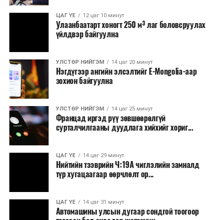
ЦАГ ҮЕ
12 цаг 10 минут
Улаанбаатарт хоногт 250 м³ лаг боловсруулах
үйлдвэр байгуулна
УЛСТӨР НИЙГЭМ
14 цаг 20 минут
Нэгдүгээр ангийн элсэлтийг E-Mongolia-аар
зохион байгуулна
УЛСТӨР НИЙГЭМ
14 цаг 25 минут
Францад иргэд рүү зөвшөөрөлгүй
сурталчилгааны дуудлага хийхийг хориг...
ЦАГ ҮЕ
14 цаг 29 минут
Нийтийн тээврийн Ч:19А чиглэлийн замналд
түр хугацаагаар өөрчлөлт ор...
ЦАГ ҮЕ
14 цаг 31 минут
Автомашины улсын дугаар сондгой тоогоор