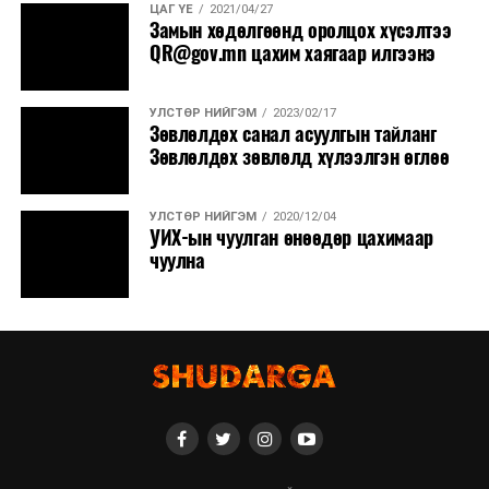
ЦАГ ҮЕ
2021/04/27
Замын хөдөлгөөнд оролцох хүсэлтээ
QR@gov.mn цахим хаягаар илгээнэ
УЛСТӨР НИЙГЭМ
2023/02/17
Зөвлөлдөх санал асуулгын тайланг
Зөвлөлдөх зөвлөлд хүлээлгэн өглөө
УЛСТӨР НИЙГЭМ
2020/12/04
УИХ-ын чуулган өнөөдөр цахимаар
чуулна