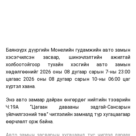
зориулалттай. Лагийг өндөр температурт шатааснаар
эзлэхүүн нь 90 хүртэл хувиар буурч, бактери, вирус
болон бусад өвчин үүсгэгч бичил биетнийг устгах
боломжтой.
Түүнчлэн шаталтын явцад үүсэх дулааныг цахилгаан
болон дулааны эрчим хүч үйлдвэрлэхэд ашиглаж
Баянзүрх дүүргийн Монелийн гудамжийн авто замын
болдог. Зарим технологийн хувьд шаталтын дараа
хэсэгчилсэн засвар, шинэчлэлтийн ажилтай
үлдэх үнснээс фосфор зэрэг ашигт эрдсийг сэргээн
холбоотойгоор тухайн хэсгийн авто замын
авах боломжтой аж.
хөдөлгөөнийг 2026 оны 08 дугаар сарын 7-ны 23:00
цагаас 2026 оны 08 дугаар сарын 10-ны 06:00 цаг
Япон, Герман, Швейцар, Нидерланд, Өмнөд Солонгос
хүртэл хаана.
зэрэг улс лаг хатаах, шатаах технологийг ашиглаж
байна. Тухайлбал, Германд лаг шатаах үйлдвэрээс
Энэ авто замаар дайран өнгөрдөг нийтийн тээврийн
гарсан үнснээс фосфор сэргээн авах технологи
Ч:19А “Цагаан давааны задгай-Сансарын
ашигладаг бол Нидерландад төвлөрсөн лаг
үйлчилгээний төв” чиглэлийн замналд түр хугацаагаар
боловсруулах үйлдвэрүүдээр дулаан, цахилгаан
өөрчлөлт орж байна.
эрчим хүч үйлдвэрлэдэг.
Авто замын засварын хугацаанд тус чиглэл дараах