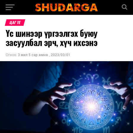
ЦАГ ҮЕ
Үс шинээр үргээлгэх буюу
засуулбал эрч, хүч ихсэнэ
Огноо:
3 жил 5 сар.өмнө
,
2023/03/01