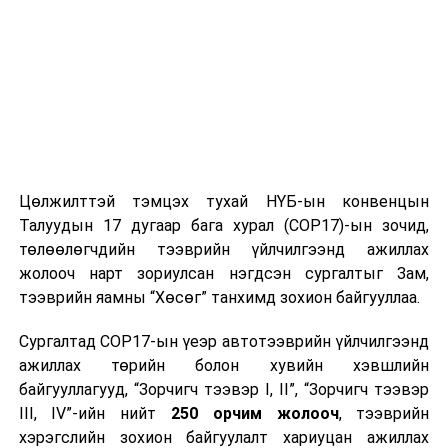
Цөлжилттэй тэмцэх тухай НҮБ-ын конвенцын
Талуудын 17 дугаар бага хурал (COP17)-ын зочид,
төлөөлөгчдийн тээврийн үйлчилгээнд ажиллах
жолооч нарт зориулсан нэгдсэн сургалтыг Зам,
тээврийн яамны “Хөсөг” танхимд зохион байгууллаа.
Сургалтад COP17-ын үеэр автотээврийн үйлчилгээнд
ажиллах төрийн болон хувийн хэвшлийн
байгууллагууд, “Зорчигч тээвэр I, II”, “Зорчигч тээвэр
III, IV”-ийн нийт
250 орчим жолооч
, тээврийн
хэрэгслийн зохион байгуулалт хариуцан ажиллах