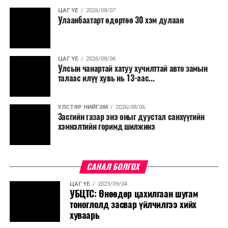
ЦАГ ҮЕ
2026/08/07
Улаанбаатарт өдөртөө 30 хэм дулаан
ЦАГ ҮЕ
2026/08/06
Улсын чанартай хатуу хучилттай авто замын
талаас илүү хувь нь 13-аас...
УЛСТӨР НИЙГЭМ
2026/08/06
Засгийн газар энэ оныг дуустал санхүүгийн
хэмнэлтийн горимд шилжинэ
САНАЛ БОЛГОХ
ЦАГ ҮЕ
2023/09/04
УБЦТС: Өнөөдөр цахилгаан шугам
тоноглолд засвар үйлчилгээ хийх
хуваарь