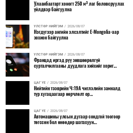
Улаанбаатарт хоногт 250 м³ лаг боловсруулах
үйлдвэр байгуулна
УЛСТӨР НИЙГЭМ
2026/08/07
Нэгдүгээр ангийн элсэлтийг E-Mongolia-аар
зохион байгуулна
УЛСТӨР НИЙГЭМ
2026/08/07
Францад иргэд рүү зөвшөөрөлгүй
сурталчилгааны дуудлага хийхийг хориг...
ЦАГ ҮЕ
2026/08/07
Нийтийн тээврийн Ч:19А чиглэлийн замналд
түр хугацаагаар өөрчлөлт ор...
ЦАГ ҮЕ
2026/08/07
Автомашины улсын дугаар сондгой тоогоор
төгссөн бол өнөөдөр шатахуун...