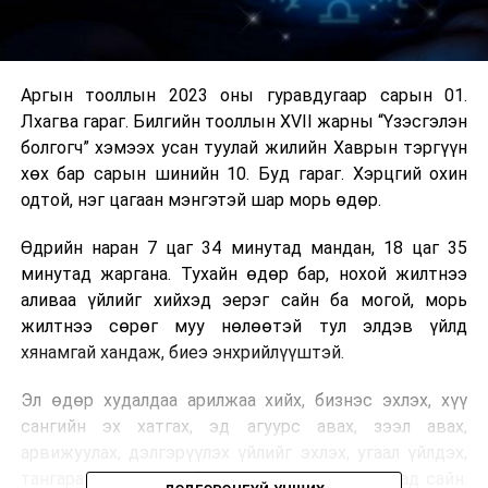
Аргын тооллын 2023 оны гуравдугаар сарын 01.
Лхагва гараг. Билгийн тооллын XVII жарны “Үзэсгэлэн
болгогч” хэмээх усан туулай жилийн Хаврын тэргүүн
хөх бар сарын шинийн 10. Буд гараг. Хэрцгий охин
одтой, нэг цагаан мэнгэтэй шар морь өдөр.
Өдрийн наран 7 цаг 34 минутад мандан, 18 цаг 35
минутад жаргана. Тухайн өдөр бар, нохой жилтнээ
аливаа үйлийг хийхэд эерэг сайн ба могой, морь
жилтнээ сөрөг муу нөлөөтэй тул элдэв үйлд
хянамгай хандаж, биеэ энхрийлүүштэй.
Эл өдөр худалдаа арилжаа хийх, бизнэс эхлэх, хүү
сангийн эх хатгах, эд агуурс авах, зээл авах,
арвижуулах, дэлгэрүүлэх үйлийг эхлэх, угаал үйлдэх,
тангараг тавих, гэр байшингийн суурь тавихад сайн.