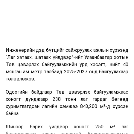
холбогдох байгууллагуудын уялдаа холбоо, аюулгүй
ажиллагааны чиглэлээр жолооч нарыг сургалт, арга
зүйгээр хангаж байна.
Мөн зам тээврийн осол, саатал болон бусад эрсдэл,
онцгой нөхцөл үүссэн үед авах арга хэмжээ, ачаалал
ихтэй нөхцөлд тайван, зөв, шуурхай шийдвэр гаргах,
Инженерийн дэд бүтцийг сайжруулах ажлын хүрээнд
өдөр тутмын ажлын бэлэн байдлыг хангах зэрэг
“Лаг хатаах, шатаах үйлдвэр”-ийг Улаанбаатар хотын
практик ур чадварыг сургалтын хөтөлбөрт тусгажээ.
Төв цэвэрлэх байгууламжийн урд хэсэгт, нийт 40
мянган ам метр талбайд 2025-2027 онд байгуулахаар
Сургалтыг танилцуулах лекц, асуулт-хариулт,
төлөвлөжээ.
жишээнд суурилсан сургалт, багаар ажиллах дасгал,
маршрут болон тээвэрлэлтийн урсгалын зураглалтай
Одоогийн байдлаар Төв цэвэрлэх байгууламжаас
танилцах, онцгой нөхцөлд ажиллах дадлага зэрэг
хоногт дунджаар 238 тонн лаг гардаг бөгөөд
онол, практик хосолсон хэлбэрээр зохион байгуулж
хуримтлагдсан лагийн хэмжээ 843,200 м³-д хүрсэн
байна.
байна.
Сургалтын үеэр COP17 олон улсын бага хурлыг
Шинээр барих үйлдвэр хоногт 250 м³ лаг
зохион байгуулах Үндэсний хорооны Ажлын алба,
боловсруулах хүчин чадалтай. Боловсруулалтын