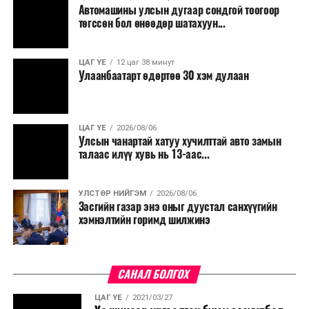
Автомашины улсын дугаар сондгой тоогоор
Мөн бүх шатны төсвийн ерөнхийлөн захирагч нарт
төгссөн бол өнөөдөр шатахуун...
салбар бүрдээ урсгал зардлыг 20 хувиар бууруулах,
нөхөн томилгоо хийхгүй байх, аялал, амралт, зугаалга,
ЦАГ ҮЕ
12 цаг 38 минут
хамт олны урлаг, спортын арга хэмжээг зохион
Улаанбаатарт өдөртөө 30 хэм дулаан
байгуулахгүй байх, төрийн албанд шинэ орон тоо бий
болгохгүй байх, эрчим хүчний хэрэглээг хэмнэх, хурал,
сургалтыг цахим хэлбэрт шилжүүлэх, төрийн албан
ЦАГ ҮЕ
2026/08/06
хаагчдыг зарим өдрүүдэд цахимаар ажиллуулах арга
Улсын чанартай хатуу хучилттай авто замын
хэмжээг үргэлжлүүлэхийг үүрэг болголоо.
талаас илүү хувь нь 13-аас...
Төсвийн сахилга бат сайжирч, эдийн засгийн нөхцөл
УЛСТӨР НИЙГЭМ
2026/08/06
байдал хэвийн болсон тохиолдолд эдгээр
Засгийн газар энэ оныг дуустал санхүүгийн
хязгаарлалтыг үе шаттайгаар сулруулах юм.
хэмнэлтийн горимд шилжинэ
САНАЛ БОЛГОХ
ЦАГ ҮЕ
2021/03/27