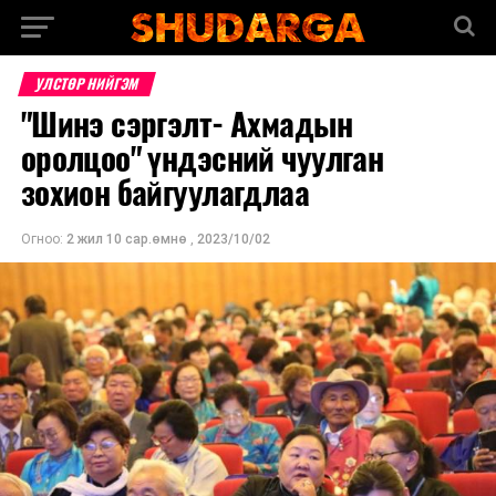
УЛСТӨР НИЙГЭМ
"Шинэ сэргэлт- Ахмадын
оролцоо" үндэсний чуулган
зохион байгуулагдлаа
Огноо:
2 жил 10 сар.өмнө
,
2023/10/02