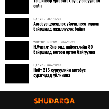
Үс шинээр үргээлгэх буюу засуулбал
сайн
ЦАГ ҮЕ
2021/05/20
Автобус цэвэрлэх үйлчилгээг гурван
байршилд ажиллуулж байна
УЛСТӨР НИЙГЭМ
2026/05/29
Н.Учрал: Энэ онд нийслэлийн 80
байршилд ногоон өртөө байгуулна
ЦАГ ҮЕ
2024/08/28
Нийт 215 сургуулийн автобус
сурагчдад үйлчилнэ