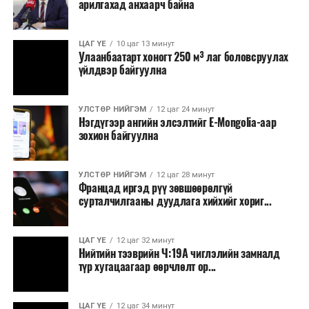
арилгахад анхаарч байна
томилолт, гадаадын зочин хүлээн авах зардал;
Зайлшгүй шаардлагагүй тоног төхөөрөмж,
ЦАГ ҮЕ
10 цаг 13 минут
тавилга, автомашин худалдан авах;
Улаанбаатарт хоногт 250 м³ лаг боловсруулах
үйлдвэр байгуулна
Батлан хамгаалах, хууль зүйн салбараас бусад
сургалт, дадлага;
УЛСТӨР НИЙГЭМ
12 цаг 24 минут
Хуулиар заавал мэдээлэхээс бусад кино,
Нэгдүгээр ангийн элсэлтийг E-Mongolia-аар
контент, хэвлэлийн зардал;
зохион байгуулна
Заавал олгохоос бусад тэтгэмж, урамшуулал.
УЛСТӨР НИЙГЭМ
12 цаг 28 минут
Санхүүгийн хэмнэлтийн горимыг 2026 оны
Францад иргэд рүү зөвшөөрөлгүй
арванхоёрдугаар сарын 31 хүртэл мөрдөнө. Харин
сурталчилгааны дуудлага хийхийг хориг...
эрүүл мэндийн салбар уг хэмнэлтийн горимд
хамрагдахгүй бөгөөд цэцэрлэг, сургуулийн хүүхдийн
ЦАГ ҮЕ
12 цаг 32 минут
эрт илрүүлэг, вакцинжуулалт, томуу, томуу төст
Нийтийн тээврийн Ч:19А чиглэлийн замналд
өвчний эсрэг арга хэмжээ зэрэг зайлшгүй
түр хугацаагаар өөрчлөлт ор...
шаардлагатай ажлууд төлөвлөгөөний дагуу
үргэлжилнэ гэж Ерөнхий сайд Н.Учрал онцоллоо.
ЦАГ ҮЕ
12 цаг 34 минут