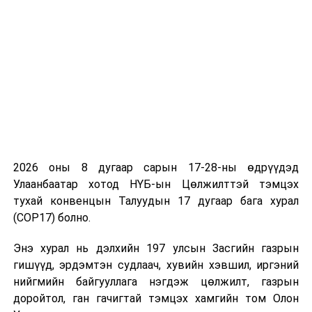
2026 оны 8 дугаар сарын 17-28-ны өдрүүдэд
Улаанбаатар хотод НҮБ-ын Цөлжилттэй тэмцэх
тухай конвенцын Талуудын 17 дугаар бага хурал
(COP17) болно.
Энэ хурал нь дэлхийн 197 улсын Засгийн газрын
гишүүд, эрдэмтэн судлаач, хувийн хэвшил, иргэний
нийгмийн байгууллага нэгдэж цөлжилт, газрын
доройтол, ган гачигтай тэмцэх хамгийн том Олон