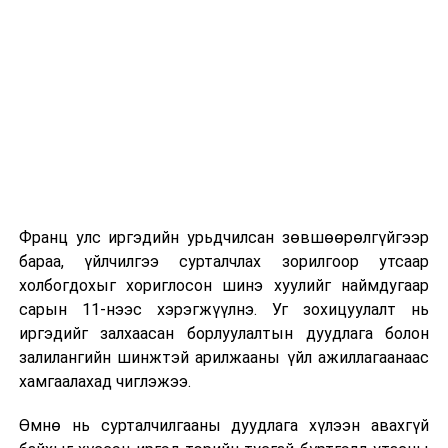
Их, дээд сургуулийн хичээл
2026 оны 9 дүгээр сарын 1-нээс цахимаар
эхэлнэ.
2026 оны 9 дүгээр сарын 14-нөөс танхимаар
үргэлжилнэ.
Оюутны дотуур байр
Франц улс иргэдийн урьдчилсан зөвшөөрөлгүйгээр
2026 оны 9 дүгээр сарын 13-наас оюутнуудыг
бараа, үйлчилгээ сурталчлах зорилгоор утсаар
дотуур байранд оруулж эхэлнэ.
холбогдохыг хориглосон шинэ хуулийг наймдугаар
Сургууль, цэцэрлэгийн үйл ажиллагааны
сарын 11-нээс хэрэгжүүлнэ. Уг зохицуулалт нь
зохицуулалт
иргэдийг залхаасан борлуулалтын дуудлага болон
залилангийн шинжтэй арилжааны үйл ажиллагаанаас
2026 оны 8 дугаар сарын 17–28-ны өдрүүдэд
хамгаалахад чиглэжээ.
нийслэлийн бүх сургууль, цэцэрлэгт ажлын
Өмнө нь сурталчилгааны дуудлага хүлээн авахгүй
байранд элсэлт, бүртгэл болон бусад аливаа