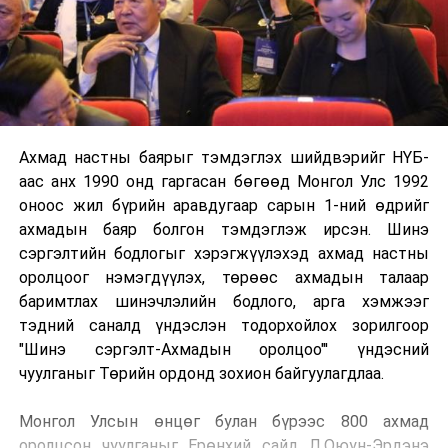
Ахмад настны баярыг тэмдэглэх шийдвэрийг НҮБ-
аас анх 1990 онд гаргасан бөгөөд Монгол Улс 1992
оноос жил бүрийн аравдугаар сарын 1-ний өдрийг
ахмадын баяр болгон тэмдэглэж ирсэн. Шинэ
сэргэлтийн бодлогыг хэрэгжүүлэхэд ахмад настны
оролцоог нэмэгдүүлэх, төрөөс ахмадын талаар
баримтлах шинэчлэлийн бодлого, арга хэмжээг
тэдний саналд үндэслэн тодорхойлох зорилгоор
"Шинэ сэргэлт-Ахмадын оролцоо"' үндэсний
чуулганыг Төрийн ордонд зохион байгуулагдлаа.
Монгол Улсын өнцөг булан бүрээс 800 ахмад
оролцсон чуулганыг Ерөнхий сайд Л.Оюун-Эрдэнэ