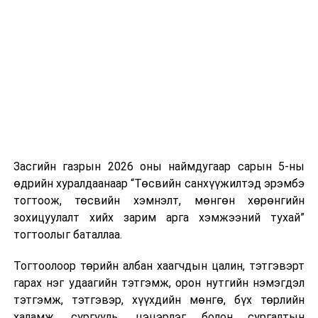
Хуулийг зөрчиж дуудлага хийсэн хувь хүнийг нэг
дуудлага тутамд 75 мянга хүртэлх евро, аж ахуйн
нэгжийг 375 мянга хүртэлх еврогоор торгох
боломжтой. Харин хэрэглэгч өөрөө зөвшөөрсөн,
эсвэл тухайн компанитай өмнө нь гэрээний
харилцаатай бөгөөд шинэ үйлчилгээ санал болгож
буй тохиолдолд хориг үйлчлэхгүй. Иргэд
зөвшөөрөлгүй дуудлагын талаар төрийн цахим
хуудсаар мэдээлэх боломжтой.
Засгийн газрын 2026 оны наймдугаар сарын 5-ны
Шинэ хууль Францын зах зээлд үйлчилдэг гадаадын
өдрийн хуралдаанаар “Төсвийн санхүүжилтэд эрэмбэ
дуудлагын төвүүдэд нөлөөлөхөөр байна. Тухайлбал,
тогтоож, төсвийн хэмнэлт, мөнгөн хөрөнгийн
Мароккогийн дуудлагын төвүүдийн орлогын 80 гаруй
зохицуулалт хийх зарим арга хэмжээний тухай”
хувь Францын зах зээлээс бүрддэг бөгөөд тус улсын
тогтоолыг баталлаа.
40–50 мянган ажлын байр эрсдэлд орж болзошгүйг
Мароккогийн хөдөлмөр эрхлэлтийн сайд мэдэгджээ.
Тогтоолоор төрийн албан хаагчдын цалин, тэтгэвэрт
гарах нэг удаагийн тэтгэмж, орон нутгийн нэмэгдэл
тэтгэмж, тэтгэвэр, хүүхдийн мөнгө, бүх төрлийн
халамж, сургууль, цэцэрлэг болон сургалтын