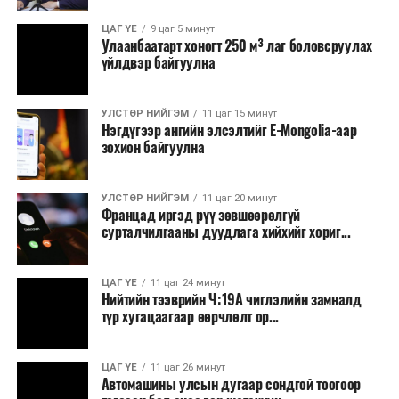
Зайлшгүй шаардлагагүй тоног төхөөрөмж,
ЦАГ ҮЕ
9 цаг 5 минут
тавилга, автомашин худалдан авах;
Улаанбаатарт хоногт 250 м³ лаг боловсруулах
үйлдвэр байгуулна
Батлан хамгаалах, хууль зүйн салбараас бусад
сургалт, дадлага;
УЛСТӨР НИЙГЭМ
11 цаг 15 минут
Хуулиар заавал мэдээлэхээс бусад кино,
Нэгдүгээр ангийн элсэлтийг E-Mongolia-аар
контент, хэвлэлийн зардал;
зохион байгуулна
Заавал олгохоос бусад тэтгэмж, урамшуулал.
УЛСТӨР НИЙГЭМ
11 цаг 20 минут
Санхүүгийн хэмнэлтийн горимыг 2026 оны
Францад иргэд рүү зөвшөөрөлгүй
арванхоёрдугаар сарын 31 хүртэл мөрдөнө. Харин
сурталчилгааны дуудлага хийхийг хориг...
эрүүл мэндийн салбар уг хэмнэлтийн горимд
хамрагдахгүй бөгөөд цэцэрлэг, сургуулийн хүүхдийн
ЦАГ ҮЕ
11 цаг 24 минут
эрт илрүүлэг, вакцинжуулалт, томуу, томуу төст
Нийтийн тээврийн Ч:19А чиглэлийн замналд
өвчний эсрэг арга хэмжээ зэрэг зайлшгүй
түр хугацаагаар өөрчлөлт ор...
шаардлагатай ажлууд төлөвлөгөөний дагуу
үргэлжилнэ гэж Ерөнхий сайд Н.Учрал онцоллоо.
ЦАГ ҮЕ
11 цаг 26 минут
Автомашины улсын дугаар сондгой тоогоор
Мөн бүх шатны төсвийн ерөнхийлөн захирагч нарт