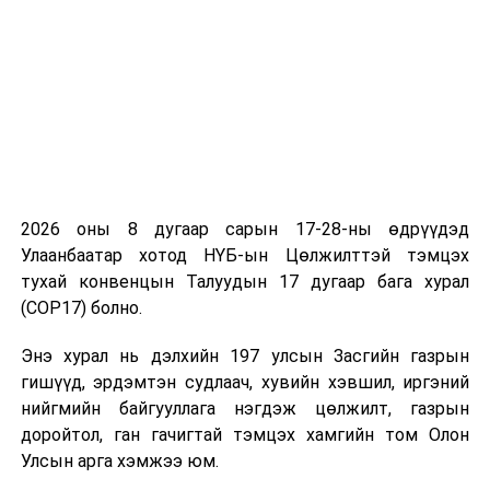
боловсрол, соёл, шинжлэх ухааны байнгын
хорооны ажлын хэсгийн хуралдаан 14.00
цагаас “Г” танхимд;
Нөхөн үржихүйг дэмжих зохицуулалтын тухай
хуулийн төсөл болон хамт өргөн мэдүүлсэн
бусад хуулийн төслүүдийг нэгдсэн
хуралдаанаар хэлэлцүүлэх бэлтгэл хангах,
санал, дүгнэлтийн төсөл боловсруулах үүрэг
2026 оны 8 дугаар сарын 17-28-ны өдрүүдэд
бүхий Нийгмийн бодлого, боловсрол, соёл,
Улаанбаатар хотод НҮБ-ын Цөлжилттэй тэмцэх
шинжлэх ухааны байнгын хорооны ажлын
тухай конвенцын Талуудын 17 дугаар бага хурал
хэсгийн хуралдаан 14.00 цагаас 334 тоот
(COP17) болно.
өрөөнд.
Энэ хурал нь дэлхийн 197 улсын Засгийн газрын
УНШСАН:
6001
гишүүд, эрдэмтэн судлаач, хувийн хэвшил, иргэний
нийгмийн байгууллага нэгдэж цөлжилт, газрын
ДАРААХ МЭДЭЭ
Сэрэмжлүүлэг
доройтол, ган гачигтай тэмцэх хамгийн том Олон
Улсын арга хэмжээ юм.
ӨМНӨХ МЭДЭЭ