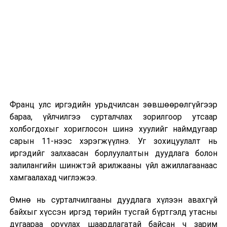
2026 оны 9 дүгээр сарын 1-нээс цахимаар
эхэлнэ.
2026 оны 9 дүгээр сарын 14-нөөс танхимаар
үргэлжилнэ.
Оюутны дотуур байр
Франц улс иргэдийн урьдчилсан зөвшөөрөлгүйгээр
2026 оны 9 дүгээр сарын 13-наас оюутнуудыг
бараа, үйлчилгээ сурталчлах зорилгоор утсаар
дотуур байранд оруулж эхэлнэ.
холбогдохыг хориглосон шинэ хуулийг наймдугаар
Сургууль, цэцэрлэгийн үйл ажиллагааны
сарын 11-нээс хэрэгжүүлнэ. Уг зохицуулалт нь
зохицуулалт
иргэдийг залхаасан борлуулалтын дуудлага болон
залилангийн шинжтэй арилжааны үйл ажиллагаанаас
2026 оны 8 дугаар сарын 17–28-ны өдрүүдэд
хамгаалахад чиглэжээ.
нийслэлийн бүх сургууль, цэцэрлэгт ажлын
Өмнө нь сурталчилгааны дуудлага хүлээн авахгүй
байранд элсэлт, бүртгэл болон бусад аливаа
байхыг хүссэн иргэд төрийн тусгай бүртгэлд утасны
арга хэмжээ зохион байгуулахгүй болно.
дугаараа оруулах шаардлагатай байсан ч зарим