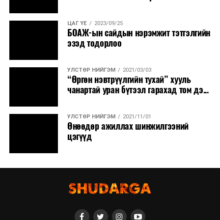
ЦАГ ҮЕ
2023/09/25
БОАЖ-ын сайдын нэрэмжит тэтгэлгийн
эзэд тодорлоо
УЛСТӨР НИЙГЭМ
2021/03/03
“Өргөн нэвтрүүлгийн тухай” хууль
чанартай уран бүтээл гарахад том дэ...
УЛСТӨР НИЙГЭМ
2021/11/01
Өнөөдөр ажиллах шинжилгээний
цэгүүд