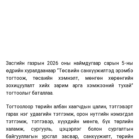
нэгжийг 375 мянга хүртэлх еврогоор торгох
боломжтой. Харин хэрэглэгч өөрөө зөвшөөрсөн,
эсвэл тухайн компанитай өмнө нь гэрээний
харилцаатай бөгөөд шинэ үйлчилгээ санал болгож
буй тохиолдолд хориг үйлчлэхгүй. Иргэд
зөвшөөрөлгүй дуудлагын талаар төрийн цахим
хуудсаар мэдээлэх боломжтой.
Засгийн газрын 2026 оны наймдугаар сарын 5-ны
Шинэ хууль Францын зах зээлд үйлчилдэг гадаадын
өдрийн хуралдаанаар “Төсвийн санхүүжилтэд эрэмбэ
дуудлагын төвүүдэд нөлөөлөхөөр байна. Тухайлбал,
тогтоож, төсвийн хэмнэлт, мөнгөн хөрөнгийн
Мароккогийн дуудлагын төвүүдийн орлогын 80 гаруй
зохицуулалт хийх зарим арга хэмжээний тухай”
хувь Францын зах зээлээс бүрддэг бөгөөд тус улсын
тогтоолыг баталлаа.
40–50 мянган ажлын байр эрсдэлд орж болзошгүйг
Мароккогийн хөдөлмөр эрхлэлтийн сайд мэдэгджээ.
Тогтоолоор төрийн албан хаагчдын цалин, тэтгэвэрт
гарах нэг удаагийн тэтгэмж, орон нутгийн нэмэгдэл
тэтгэмж, тэтгэвэр, хүүхдийн мөнгө, бүх төрлийн
халамж, сургууль, цэцэрлэг болон сургалтын
байгууллагын урсгал засвар, санхүүжилт, төрийн