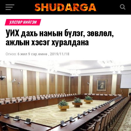
УЛСТӨР НИЙГЭМ
УИХ дахь намын бүлэг, зөвлөл,
ажлын хэсэг хуралдана
Огноо:
6 жил 9 сар.өмнө
,
2019/11/18