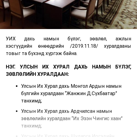
УИХ дахь намын бүлэг, зөвлөл, ажлын
хэсгүүдийн өнөөдрийн /2019.11.18/ хуралдааны
товыг та бүхэнд хүргэж байна.
НЭГ. УЛСЫН ИХ ХУРАЛ ДАХЬ НАМЫН БҮЛЭГ,
ЗӨВЛӨЛИЙН ХУРАЛДААН:
Улсын Их Хурал дахь Монгол Ардын намын
бүлгийн хуралдаан “Жанжин Д.Сүхбаатар”
танхимд;
Улсын Их Хурал дахь Ардчилсан намын
зөвлөлийн хуралдаан “Их Эзэн Чингис хаан”
танхимд;
Улсын Их Хурал дахь Шударга Иргэдийн