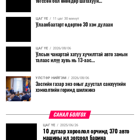
төгссөн бол өнөөдөр шатахуун...
салбар бүрдээ урсгал зардлыг 20 хувиар бууруулах,
нөхөн томилгоо хийхгүй байх, аялал, амралт, зугаалга,
ЦАГ ҮЕ
11 цаг 30 минут
хамт олны урлаг, спортын арга хэмжээг зохион
Улаанбаатарт өдөртөө 30 хэм дулаан
байгуулахгүй байх, төрийн албанд шинэ орон тоо бий
болгохгүй байх, эрчим хүчний хэрэглээг хэмнэх, хурал,
сургалтыг цахим хэлбэрт шилжүүлэх, төрийн албан
ЦАГ ҮЕ
2026/08/06
хаагчдыг зарим өдрүүдэд цахимаар ажиллуулах арга
Улсын чанартай хатуу хучилттай авто замын
хэмжээг үргэлжлүүлэхийг үүрэг болголоо.
талаас илүү хувь нь 13-аас...
Төсвийн сахилга бат сайжирч, эдийн засгийн нөхцөл
УЛСТӨР НИЙГЭМ
2026/08/06
байдал хэвийн болсон тохиолдолд эдгээр
Засгийн газар энэ оныг дуустал санхүүгийн
хязгаарлалтыг үе шаттайгаар сулруулах юм.
хэмнэлтийн горимд шилжинэ
САНАЛ БОЛГОХ
ЦАГ ҮЕ
2025/06/26
10 дугаар хороолол орчимд 370 авто
машины ил зогсоол барина