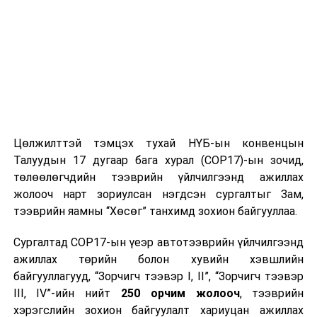
дугаар сараас бүртгэгдэж эхэлсэн бөгөөд мөрдөн
шалгах ажиллагааны явцад тухайн этгээдүүд нь 1742
иргэнд 5.2 тэрбум төгрөгийн хохирол учруулсан болох
нь урьдчилсан байдлаар тогтоогдсон.
Мөрдөн шалгах ажиллагааны явцад тухайн гэмт
бүлэглэлд хамаарах Монгол Улсын 12 иргэн гадаад
улсад байрлан энэ төрлийн гэмт хэргийг дахин
үйлдэхээр бэлтгэж байгааг тогтоон, хэрэгт цугларсан
Цөлжилттэй тэмцэх тухай НҮБ-ын конвенцын
нотлох баримтуудыг үндэслэн эрүүгийн хэрэг үүсгэн
Талуудын 17 дугаар бага хурал (COP17)-ын зочид,
яллагдагчаар татаж, Интерполын "Улаан булант зар"
төлөөлөгчдийн тээврийн үйлчилгээнд ажиллах
мэдээгээр эрэн сурвалжлан албадан ирүүлэхээр
жолооч нарт зориулсан нэгдсэн сургалтыг Зам,
Цагдаагийн байгууллагаас холбогдох ажиллагааг
тээврийн яамны “Хөсөг” танхимд зохион байгууллаа.
Прокурорын байгууллагатай хамтран шуурхай
Сургалтад COP17-ын үеэр автотээврийн үйлчилгээнд
хэрэгжүүлж байна
ажиллах төрийн болон хувийн хэвшлийн
байгууллагууд, “Зорчигч тээвэр I, II”, “Зорчигч тээвэр
УНШСАН:
444
III, IV”-ийн нийт
250 орчим жолооч
, тээврийн
ДАРААХ МЭДЭЭ
хэрэгслийн зохион байгуулалт хариуцан ажиллах