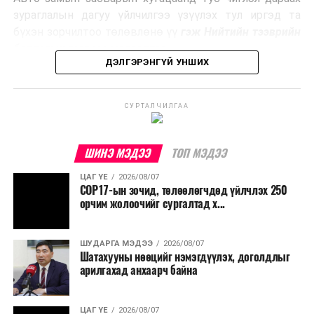
Ийнхүү лаг хатаах, шатаах технологийг лагийн
зураглалын дагуу үйлчилгээ үзүүлэх тул иргэд та
эзлэхүүнийг бууруулахын зэрэгцээ эрчим хүч
бүхэн зорчилтоо төлөвлөнө үү
гэж Нийтийн тээврийн
үйлдвэрлэх, нөөцийг дахин ашиглах чиглэлээр олон
бодлогын газраас мэдээллээ.
улсад өргөн ашиглаж байна.
ДЭЛГЭРЭНГҮЙ УНШИХ
СУРТАЛЧИЛГАА
ШИНЭ МЭДЭЭ
ТОП МЭДЭЭ
ЦАГ ҮЕ
2026/08/07
COP17-ын зочид, төлөөлөгчдөд үйлчлэх 250
орчим жолоочийг сургалтад х...
ШУДАРГА МЭДЭЭ
2026/08/07
Шатахууны нөөцийг нэмэгдүүлэх, доголдлыг
арилгахад анхаарч байна
ЦАГ ҮЕ
2026/08/07