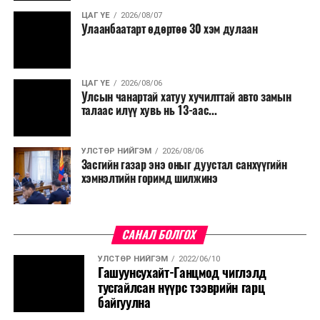
ЦАГ ҮЕ
2026/08/07
Улаанбаатарт өдөртөө 30 хэм дулаан
ЦАГ ҮЕ
2026/08/06
Улсын чанартай хатуу хучилттай авто замын
талаас илүү хувь нь 13-аас...
УЛСТӨР НИЙГЭМ
2026/08/06
Засгийн газар энэ оныг дуустал санхүүгийн
хэмнэлтийн горимд шилжинэ
САНАЛ БОЛГОХ
УЛСТӨР НИЙГЭМ
2022/06/10
Гашуунсухайт-Ганцмод чиглэлд
тусгайлсан нүүрс тээврийн гарц
байгуулна