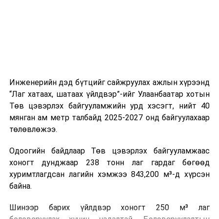
холбогдох байгууллагуудын уялдаа холбоо, аюулгүй
ажиллагааны чиглэлээр жолооч нарыг сургалт, арга
зүйгээр хангаж байна.
Мөн зам тээврийн осол, саатал болон бусад эрсдэл,
онцгой нөхцөл үүссэн үед авах арга хэмжээ, ачаалал
ихтэй нөхцөлд тайван, зөв, шуурхай шийдвэр гаргах,
Инженерийн дэд бүтцийг сайжруулах ажлын хүрээнд
өдөр тутмын ажлын бэлэн байдлыг хангах зэрэг
“Лаг хатаах, шатаах үйлдвэр”-ийг Улаанбаатар хотын
практик ур чадварыг сургалтын хөтөлбөрт тусгажээ.
Төв цэвэрлэх байгууламжийн урд хэсэгт, нийт 40
мянган ам метр талбайд 2025-2027 онд байгуулахаар
Сургалтыг танилцуулах лекц, асуулт-хариулт,
төлөвлөжээ.
жишээнд суурилсан сургалт, багаар ажиллах дасгал,
маршрут болон тээвэрлэлтийн урсгалын зураглалтай
Одоогийн байдлаар Төв цэвэрлэх байгууламжаас
танилцах, онцгой нөхцөлд ажиллах дадлага зэрэг
хоногт дунджаар 238 тонн лаг гардаг бөгөөд
онол, практик хосолсон хэлбэрээр зохион байгуулж
хуримтлагдсан лагийн хэмжээ 843,200 м³-д хүрсэн
байна.
байна.
Сургалтын үеэр COP17 олон улсын бага хурлыг
Шинээр барих үйлдвэр хоногт 250 м³ лаг
зохион байгуулах Үндэсний хорооны Ажлын алба,