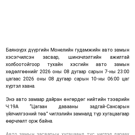
зориулалттай. Лагийг өндөр температурт шатааснаар
эзлэхүүн нь 90 хүртэл хувиар буурч, бактери, вирус
болон бусад өвчин үүсгэгч бичил биетнийг устгах
боломжтой.
Түүнчлэн шаталтын явцад үүсэх дулааныг цахилгаан
болон дулааны эрчим хүч үйлдвэрлэхэд ашиглаж
Баянзүрх дүүргийн Монелийн гудамжийн авто замын
болдог. Зарим технологийн хувьд шаталтын дараа
хэсэгчилсэн засвар, шинэчлэлтийн ажилтай
үлдэх үнснээс фосфор зэрэг ашигт эрдсийг сэргээн
холбоотойгоор тухайн хэсгийн авто замын
авах боломжтой аж.
хөдөлгөөнийг 2026 оны 08 дугаар сарын 7-ны 23:00
цагаас 2026 оны 08 дугаар сарын 10-ны 06:00 цаг
Япон, Герман, Швейцар, Нидерланд, Өмнөд Солонгос
хүртэл хаана.
зэрэг улс лаг хатаах, шатаах технологийг ашиглаж
байна. Тухайлбал, Германд лаг шатаах үйлдвэрээс
Энэ авто замаар дайран өнгөрдөг нийтийн тээврийн
гарсан үнснээс фосфор сэргээн авах технологи
Ч:19А “Цагаан давааны задгай-Сансарын
ашигладаг бол Нидерландад төвлөрсөн лаг
үйлчилгээний төв” чиглэлийн замналд түр хугацаагаар
боловсруулах үйлдвэрүүдээр дулаан, цахилгаан
өөрчлөлт орж байна.
эрчим хүч үйлдвэрлэдэг.
Авто замын засварын хугацаанд тус чиглэл дараах