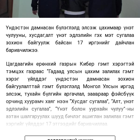
Үндэстэн дамнасан бүлэглэлд элсэж цахимаар үнэт
чулууны, хусдаг,алт үнэт эдлэлийн гэх мэт сугалаа
зохион байгуулж байсан 17 иргэнийг дайчлан
баривчилжээ.
Цагдаагийн ерөнхий газрын Кибер гэмт хэрэгтэй
тэмцэх газраас “Гадаад улсын цахим залилах гэмт
хэрэг үйлддэг үндэстэн дамнасан зохион
байгуулалттай гэмт бүлэглэлд Монгол Улсын иргэд
элсэж, тухайн бүлгийн аргачлал, заавраар фэйсбүүк
орчинд хуурамч хаяг нээн “Хусдаг сугалаа”, “Алт, үнэт
эдлэлийн сугалаа”, “Үнэт болон уурхайн чулуу”-ны
азтан шалгаруулах шууд бичлэг ашиглан залилах гэмт
хэргийг үйлддэг 17 этгээдийг баривчиллаа.