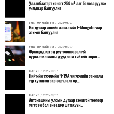
Улаанбаатарт хоногт 250 м³ лаг боловсруулах
үйлдвэр байгуулна
УЛСТӨР НИЙГЭМ
2026/08/07
Нэгдүгээр ангийн элсэлтийг E-Mongolia-аар
зохион байгуулна
УЛСТӨР НИЙГЭМ
2026/08/07
Францад иргэд рүү зөвшөөрөлгүй
сурталчилгааны дуудлага хийхийг хориг...
ЦАГ ҮЕ
2026/08/07
Нийтийн тээврийн Ч:19А чиглэлийн замналд
түр хугацаагаар өөрчлөлт ор...
ЦАГ ҮЕ
2026/08/07
Автомашины улсын дугаар сондгой тоогоор
төгссөн бол өнөөдөр шатахуун...