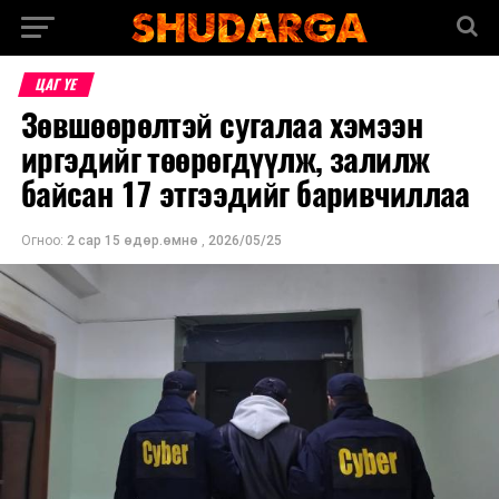
ЦАГ ҮЕ
Зөвшөөрөлтэй сугалаа хэмээн
иргэдийг төөрөгдүүлж, залилж
байсан 17 этгээдийг баривчиллаа
Огноо:
2 сар 15 өдөр.өмнө
,
2026/05/25