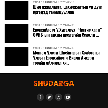
УЛСТӨР НИЙГЭМ
2023/09/19
Шил ажиллагаа, цахимжилтын үр дүнг
иргэдэд танилцууллаа
УЛСТӨР НИЙГЭМ
2021/07/05
Ерөнхийлөгч У.Хүрэлсүх “Чингис хаан”
ОУНБ-ын анхны нислэгийн ёслолд ...
УЛСТӨР НИЙГЭМ
2024/07/30
Монгол Улсад Швейцарын Холбооны
Улсын Ерөнхийлөгч Виола Амхерд
төрийн айлчлал хи...