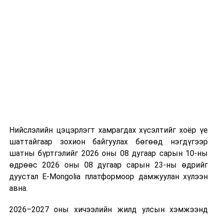
“Сан Петролиум” ХХК нь Сонгинохайрхан дүүргийн 20
дугаар хороонд 16,000м³ үүнээс 8000м3-ийн
багтаамжтай савыг өөрийн хөрөнгө оруулалтаар
барьж байна. Үлдсэн 8000м3 агуулахын нийт хөрөнгө
оруулалтын хэмжээ нь 10.0 тэрбум төгрөг бөгөөд
жилийн есөн хувийн хүүтэй хөнгөлөлттэй зээлийн
хүрээнд 10.0 тэрбум төгрөгийн санхүүжилт
Нийслэлийн цэцэрлэгт хамрагдах хүсэлтийг хоёр үе
арилжааны банкнаас авчээ. Газрын тосны
шаттайгаар зохион байгуулах бөгөөд нэгдүгээр
бүтээгдэхүүний агуулахын барилга угсралтын ажлын
шатны бүртгэлийг 2026 оны 08 дугаар сарын 10-ны
гүйцэтгэл 95 хувьтай байгаа бөгөөд 2026 оны
өдрөөс 2026 оны 08 дугаар сарын 23-ны өдрийг
наймдугаар сарын 20-ны дотор бүрэн дуусгаж,
дуустал E-Mongolia платформоор дамжуулан хүлээн
ашиглалтад оруулах гэж байна. Эдгээр агуулах
авна.
ашиглалтад орсноор Улаанбаатар хотын АИ-92-ийн
хэрэглээний 13 хоногийн хэрэгцээг бүрэн хангах юм.
2026–2027 оны хичээлийн жилд улсын хэмжээнд
Ерөнхий сайд тус агуулахыг ашиглалтад хүлээн