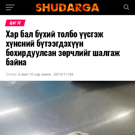
ЦАГ ҮЕ
Хар бал бүхий толбо үүсгэж
хүнсний бүтээгдэхүүн
бохирдуулсан зөрчлийг шалгаж
байна
Огноо:
6 жил 10 сар.өмнө
,
2019/11/06