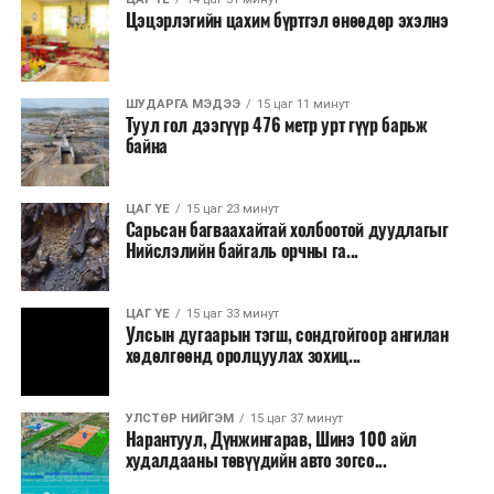
Цэцэрлэгийн цахим бүртгэл өнөөдөр эхэлнэ
ШУДАРГА МЭДЭЭ
15 цаг 11 минут
Туул гол дээгүүр 476 метр урт гүүр барьж
байна
ЦАГ ҮЕ
15 цаг 23 минут
Сарьсан багваахайтай холбоотой дуудлагыг
Ерөнхий сайд хэлсэн үгэндээ, Манай Засгийн газар 33
Нийслэлийн байгаль орчны га...
жилийн дараа анх удаа 22 шатахууны нөөц сав барих
ажил эхлүүлсэн. Мөн хоёр жил гацсан Газрын тос
ЦАГ ҮЕ
15 цаг 33 минут
боловсруулах үйлдвэрийн ажлыг гацаанаас гаргалаа.
Улсын дугаарын тэгш, сондгойгоор ангилан
Үр дүнд нь 20 хувийн гүйцэтгэлтэй гацсан
хөдөлгөөнд оролцуулах зохиц...
үйлдвэрийн бүтээн байгуулалт 60 хувьд хүрч
үргэлжилж байна. 30 жил гацсан газрын тос
УЛСТӨР НИЙГЭМ
15 цаг 37 минут
нийлүүлэх, эрэл хайгуулын ажлыг эхлүүллээ. 14
Нарантуул, Дүнжингарав, Шинэ 100 айл
байршилд Олон улсын нээлттэй сонгон шалгаруулалт
худалдааны төвүүдийн авто зогсо...
зарласан. Засгийн газар үнийн өсөлтийн эсрэг, дэлхий