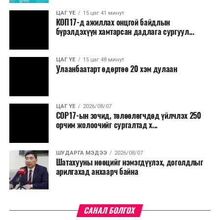
дахины нөхцөл байдлаас хамаарч эх орондоо үүсэх
ЦАГ ҮЕ
15 цаг 41 минут
сөрөг нөлөөг даван туулахын төлөө бүх шатандаа
КОП17-д ажиллах онцгой байдлын
хичээн ажиллаж байна хэмээв.
бүрэлдэхүүн хамтарсан дадлага сургуул...
ЦАГ ҮЕ
15 цаг 48 минут
Улаанбаатарт өдөртөө 20 хэм дулаан
ЦАГ ҮЕ
2026/08/07
COP17-ын зочид, төлөөлөгчдөд үйлчлэх 250
орчим жолоочийг сургалтад х...
ШУДАРГА МЭДЭЭ
2026/08/07
Шатахууны нөөцийг нэмэгдүүлэх, доголдлыг
арилгахад анхаарч байна
САНАЛ БОЛГОХ