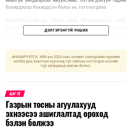
авалгүй үйлдвэрлэл явуулснаас бүтээгдэхүүн гадны
бохирдлоор бохирдсон болох нь тогтоогдлоо.
Шалгалтын явцад тухайн өдөр үйлдвэрлэсэн хагас
боловсруулсан бүтээгдэхүүнийг худалдаанаас татан
ДЭЛГЭРЭНГҮЙ УНШИХ
авалт хийлгүүлэн ажиллалаа. Илэрсэн зөрчилд зөрчил
шалган шийдвэрлэх ажиллагаа явуулж зөрчлийн
хэрэг нээн ажиллаж байна.
АНХААРУУЛГА: УИХ-ын 2024 оны ээлжит сонгуулийн хуулийн
холбогдох заалтын хүрээнд тус сайтын сэтгэгдэл хэсгийг
түр хугацаанд хаасан болно.
Эх сурвалж: НМХГ
УНШСАН:
7079
ЦАГ ҮЕ
ДАРААХ МЭДЭЭ
Газрын тосны агуулахууд
Оршуулгын үйлчилгээнд олон улсын стандартууд
эхнээсээ ашиглалтад ороход
нэвтрүүлж байна
бэлэн болжээ
ӨМНӨХ МЭДЭЭ
“Код-9” үзүүлэх сургалт зохион байгуулагдав