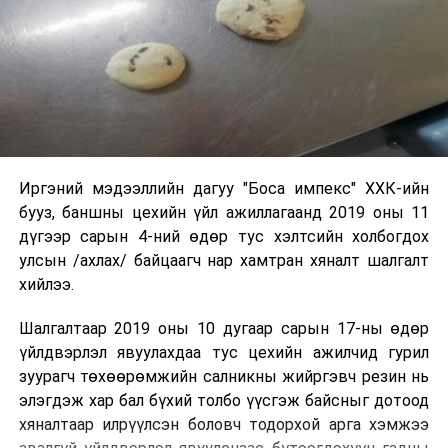
Иргэний мэдээллийн дагуу "Боса импекс" ХХК-ийн
бууз, баншны цехийн үйл ажиллагаанд 2019 оны 11
дүгээр сарын 4-ний өдөр тус хэлтсийн холбогдох
улсын /ахлах/ байцаагч нар хамтран хяналт шалгалт
хийлээ.
Шалгалтаар 2019 оны 10 дугаар сарын 17-ны өдөр
үйлдвэрлэл явуулахдаа тус цехийн ажилчид гурил
зуурагч төхөөрөмжийн салникны жийргэвч резин нь
элэгдэж хар бал бүхий толбо үүсгэж байсныг дотоод
хяналтаар илрүүлсэн боловч тодорхой арга хэмжээ