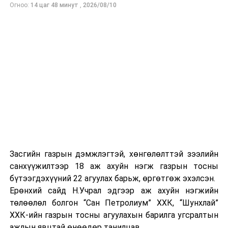
Огноо:
14 цаг 48 минут
,
2026/08/10
Засгийн газрын дэмжлэгтэй, хөнгөлөлттэй зээлийн
санхүүжилтээр 18 аж ахуйн нэгж газрын тосны
бүтээгдэхүүний 22 агуулах барьж, өргөтгөж эхэлсэн.
Ерөнхий сайд Н.Учрал эдгээр аж ахуйн нэгжийн
төлөөлөл болгон “Сан Петролиум” ХХК, “Шунхлай”
ХХК-ийн газрын тосны агуулахын барилга угсралтын
ажлын явцтай өнөөдөр танилцав.