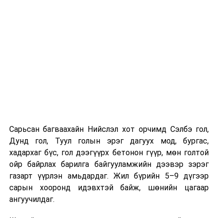
хамрагдсан бол тухайн цэцэрлэгтээ
"Үргэлжлүүлж явах" эсэх сонголтыг хийх
Хэрэв шилжилт хөдөлгөөн хийх бол 2026 оны
08 дугаар сарын 07-ны өдрөөс өмнө
баталгаажуулсан байх.
Харин “Шунхлай” ХХК 100,000 м³ буюу Монгол Улсад
хамгийн том хүчин чадалтайд тооцогдох газрын
тосны бүтээгдэхүүний агуулахыг
Сонгинохайрхандүүргийн 21 дүгээр хороонд барьж
байна. Тус бүр нь 14,000 м³ нэрлэсэн багтаамжтай, 36
Сарьсан багваахайн Нийслэл хот орчимд Сэлбэ гол,
метрийн диаметр, 14.5 метрийн өндөртэй долоон
Дунд гол, Туул голын эрэг дагуух мод, бургас,
босоо ган сав барихаар төлөвлөсөн. Нийт хөрөнгө
хадархаг бүс, гол дээгүүрх бетонон гүүр, мөн голтой
оруулалтын хэмжээ 151.26 тэрбум төгрөг бөгөөд
ойр байрлах барилга байгууламжийн дээвэр зэрэг
жилийн 9 хувийн хүүтэй хөнгөлөлттэй зээлийн
газарт үүрлэн амьдардаг. Жил бүрийн 5–9 дүгээр
хүрээнд арилжааны банкнаас 151.0 тэрбумын
сарын хооронд идэвхтэй байж, шөнийн цагаар
санхүүжилт авсан байна. Газрын тосны
ангуучилдаг.
бүтээгдэхүүний агуулахын барилга угсралтын ажлын