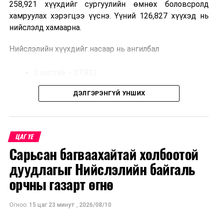
258,921 хүүхдийг сургуулийн өмнөх боловсролд
авахад зөвшөөрлийн саад бэрхшээл учруулахгүй
хамруулах хэрэгцээ үүснэ. Үүний 126,827 хүүхэд нь
байхыг холбогдох албаныханд үүрэг болгов.
нийслэлд хамаарна.
Нийслэлийн хүүхдийг насаар нь ангилбал
2 настай – 27,832
3 настай – 31,303
ДЭЛГЭРЭНГҮЙ УНШИХ
4 настай – 32,002
5 настай – 35,690 хүүхэд байна.
ЦАГ ҮЕ
Сарьсан багваахайтай холбоотой
Иргэд хүүхдээ цэцэрлэгт хамруулах үйлчилгээг
авахдаа дараах зүйлсийг анхаарна уу.
дуудлагыг Нийслэлийн байгаль
орчны газарт өгнө
Өөрийн болон хүүхдийнхээ хаягийн бүртгэл,
мэдээллийг нягталж, баталгаажуулсан байх
Огноо:
15 цаг 23 минут
,
2026/08/10
Таны хүүхэд өнгөрсөн жил цэцэрлэгт