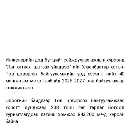
шат, маршрут, хөдөлгөөний зохион байгуулалт,
цагийн менежмент, мэдээлэл дамжуулах журам,
холбогдох байгууллагуудын уялдаа холбоо, аюулгүй
ажиллагааны чиглэлээр жолооч нарыг сургалт, арга
зүйгээр хангаж байна.
Мөн зам тээврийн осол, саатал болон бусад эрсдэл,
онцгой нөхцөл үүссэн үед авах арга хэмжээ, ачаалал
ихтэй нөхцөлд тайван, зөв, шуурхай шийдвэр гаргах,
Инженерийн дэд бүтцийг сайжруулах ажлын хүрээнд
өдөр тутмын ажлын бэлэн байдлыг хангах зэрэг
“Лаг хатаах, шатаах үйлдвэр”-ийг Улаанбаатар хотын
практик ур чадварыг сургалтын хөтөлбөрт тусгажээ.
Төв цэвэрлэх байгууламжийн урд хэсэгт, нийт 40
мянган ам метр талбайд 2025-2027 онд байгуулахаар
Сургалтыг танилцуулах лекц, асуулт-хариулт,
төлөвлөжээ.
жишээнд суурилсан сургалт, багаар ажиллах дасгал,
маршрут болон тээвэрлэлтийн урсгалын зураглалтай
Одоогийн байдлаар Төв цэвэрлэх байгууламжаас
танилцах, онцгой нөхцөлд ажиллах дадлага зэрэг
хоногт дунджаар 238 тонн лаг гардаг бөгөөд
онол, практик хосолсон хэлбэрээр зохион байгуулж
хуримтлагдсан лагийн хэмжээ 843,200 м³-д хүрсэн
байна.
байна.
Сургалтын үеэр COP17 олон улсын бага хурлыг