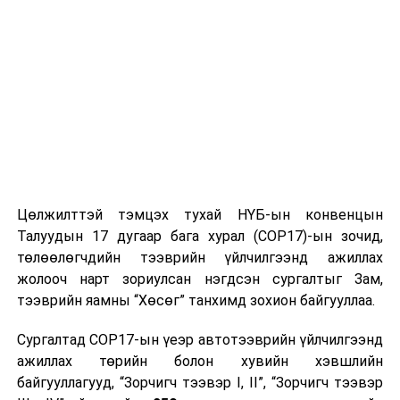
зорчигчдод тандалт хийх зэргээр иж бүрэн
сургуулилт хийж байгаагаараа онцлог юм. Эбола
вирусийн халдвараар Бүгд найрамдах ардчилсан
Конго улсад гэхэд 3227 сэжигтэй тохиолдол
бүртгэгдэж 2154 хүн нас бараад байгаа аж
гэж
Мэргэжлийн хяналтын ерөнхий газраас
мэдээллээ.
УНШСАН:
6777
Цөлжилттэй тэмцэх тухай НҮБ-ын конвенцын
ДАРААХ МЭДЭЭ
Хар бал бүхий толбо үүсгэж хүнсний бүтээгдэхүүн
Талуудын 17 дугаар бага хурал (COP17)-ын зочид,
бохирдуулсан зөрчлийг шалгаж байна
төлөөлөгчдийн тээврийн үйлчилгээнд ажиллах
жолооч нарт зориулсан нэгдсэн сургалтыг Зам,
ӨМНӨХ МЭДЭЭ
Ирэх оны эхнээс 21208 иргэний тэтгэвэр 50 мянган
тээврийн яамны “Хөсөг” танхимд зохион байгууллаа.
төгрөгөөр нэмэгдэнэ
Сургалтад COP17-ын үеэр автотээврийн үйлчилгээнд
ажиллах төрийн болон хувийн хэвшлийн
байгууллагууд, “Зорчигч тээвэр I, II”, “Зорчигч тээвэр