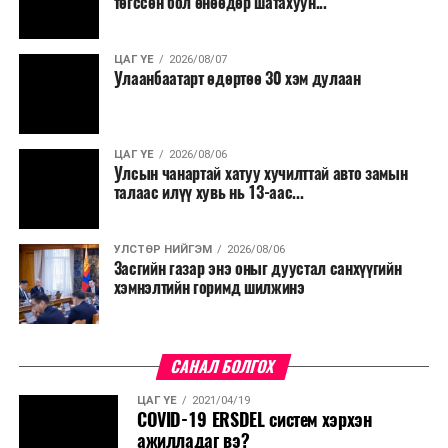
төгссөн бол өнөөдөр шатахуун...
ЦАГ ҮЕ
2026/08/07
Улаанбаатарт өдөртөө 30 хэм дулаан
ЦАГ ҮЕ
2026/08/06
Улсын чанартай хатуу хучилттай авто замын
талаас илүү хувь нь 13-аас...
УЛСТӨР НИЙГЭМ
2026/08/06
Засгийн газар энэ оныг дуустал санхүүгийн
хэмнэлтийн горимд шилжинэ
САНАЛ БОЛГОХ
ЦАГ ҮЕ
2021/04/19
COVID-19 ERSDEL систем хэрхэн
ажилладаг вэ?