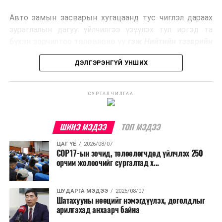
эрчим хүч үйлдвэрлэдэг.
Авто замын засварын хугацаанд тус чиглэл дараах
Ийнхүү лаг хатаах, шатаах технологийг лагийн
зураглалын дагуу үйлчилгээ үзүүлэх тул иргэд та
эзлэхүүнийг бууруулахын зэрэгцээ эрчим хүч
бүхэн зорчилтоо төлөвлөнө үү
гэж Нийтийн тээврийн
үйлдвэрлэх, нөөцийг дахин ашиглах чиглэлээр олон
бодлогын газраас мэдээллээ.
улсад өргөн ашиглаж байна.
ДЭЛГЭРЭНГҮЙ УНШИХ
СУРТАЛЧИЛГАА
ШИНЭ МЭДЭЭ
ТОП МЭДЭЭ
ЦАГ ҮЕ
2026/08/07
COP17-ын зочид, төлөөлөгчдөд үйлчлэх 250
орчим жолоочийг сургалтад х...
ШУДАРГА МЭДЭЭ
2026/08/07
Шатахууны нөөцийг нэмэгдүүлэх, доголдлыг
арилгахад анхаарч байна