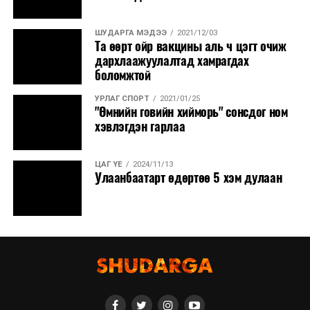
ШУДАРГА МЭДЭЭ
2021/12/03
Та өөрт ойр вакцины аль ч цэгт очиж
дархлаажуулалтад хамрагдах
боломжтой
УРЛАГ СПОРТ
2021/01/25
"Өмнийн говийн хийморь" сонсдог ном
хэвлэгдэн гарлаа
ЦАГ ҮЕ
2024/11/13
Улаанбаатарт өдөртөө 5 хэм дулаан