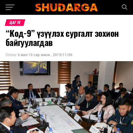
ЦАГ ҮЕ
“Код-9” үзүүлэх сургалт зохион
байгуулагдав
Огноо:
6 жил 10 сар.өмнө
,
2019/11/06