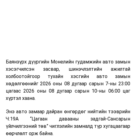
байгууламжаас гардаг лагийг байгаль орчинд аюулгүй
мэдээллээ.
аргаар боловсруулж, эзлэхүүнийг эрс бууруулах
зориулалттай. Лагийг өндөр температурт шатааснаар
эзлэхүүн нь 90 хүртэл хувиар буурч, бактери, вирус
болон бусад өвчин үүсгэгч бичил биетнийг устгах
боломжтой.
Түүнчлэн шаталтын явцад үүсэх дулааныг цахилгаан
болон дулааны эрчим хүч үйлдвэрлэхэд ашиглаж
Баянзүрх дүүргийн Монелийн гудамжийн авто замын
болдог. Зарим технологийн хувьд шаталтын дараа
хэсэгчилсэн засвар, шинэчлэлтийн ажилтай
үлдэх үнснээс фосфор зэрэг ашигт эрдсийг сэргээн
холбоотойгоор тухайн хэсгийн авто замын
авах боломжтой аж.
хөдөлгөөнийг 2026 оны 08 дугаар сарын 7-ны 23:00
цагаас 2026 оны 08 дугаар сарын 10-ны 06:00 цаг
Япон, Герман, Швейцар, Нидерланд, Өмнөд Солонгос
хүртэл хаана.
зэрэг улс лаг хатаах, шатаах технологийг ашиглаж
байна. Тухайлбал, Германд лаг шатаах үйлдвэрээс
Энэ авто замаар дайран өнгөрдөг нийтийн тээврийн
гарсан үнснээс фосфор сэргээн авах технологи
Ч:19А “Цагаан давааны задгай-Сансарын
ашигладаг бол Нидерландад төвлөрсөн лаг
үйлчилгээний төв” чиглэлийн замналд түр хугацаагаар
боловсруулах үйлдвэрүүдээр дулаан, цахилгаан
өөрчлөлт орж байна.