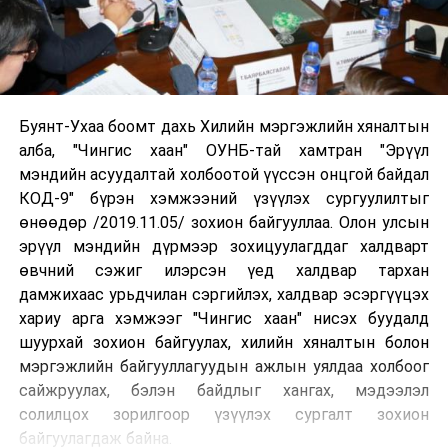
Буянт-Ухаа боомт дахь Хилийн мэргэжлийн хяналтын
алба, "Чингис хаан" ОУНБ-тай хамтран "Эрүүл
мэндийн асуудалтай холбоотой үүссэн онцгой байдал
КОД-9" бүрэн хэмжээний үзүүлэх сургуулилтыг
өнөөдөр /2019.11.05/ зохион байгууллаа. Олон улсын
эрүүл мэндийн дүрмээр зохицуулагддаг халдварт
өвчний сэжиг илэрсэн үед халдвар тархан
дамжихаас урьдчилан сэргийлэх, халдвар эсэргүүцэх
хариу арга хэмжээг "Чингис хаан" нисэх буудалд
шуурхай зохион байгуулах, хилийн хяналтын болон
мэргэжлийн байгууллагуудын ажлын уялдаа холбоог
сайжруулах, бэлэн байдлыг хангах, мэдээлэл
солилцох зорилгоор үзүүлэх сургалт зохион
байгуулагдаж байна.