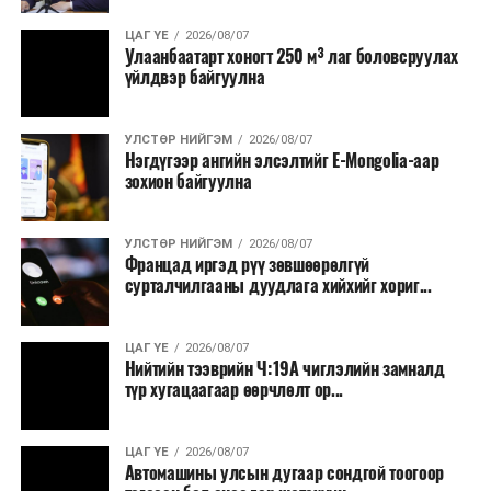
ЦАГ ҮЕ
2026/08/07
Улаанбаатарт хоногт 250 м³ лаг боловсруулах
үйлдвэр байгуулна
УЛСТӨР НИЙГЭМ
2026/08/07
Нэгдүгээр ангийн элсэлтийг E-Mongolia-аар
зохион байгуулна
УЛСТӨР НИЙГЭМ
2026/08/07
Францад иргэд рүү зөвшөөрөлгүй
сурталчилгааны дуудлага хийхийг хориг...
ЦАГ ҮЕ
2026/08/07
Нийтийн тээврийн Ч:19А чиглэлийн замналд
түр хугацаагаар өөрчлөлт ор...
ЦАГ ҮЕ
2026/08/07
Автомашины улсын дугаар сондгой тоогоор