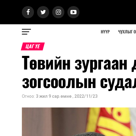
НҮҮР
ЧУХЛЫГ 
ЦАГ ҮЕ
Төвийн зургаан
зогсоолын судал
Огноо:
3 жил 9 сар.өмнө
,
2022/11/23