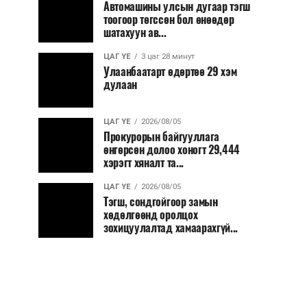
Автомашины улсын дугаар тэгш
тоогоор төгссөн бол өнөөдөр
шатахуун ав...
ЦАГ ҮЕ
3 цаг 28 минут
Улаанбаатарт өдөртөө 29 хэм
дулаан
ЦАГ ҮЕ
2026/08/05
Прокурорын байгууллага
өнгөрсөн долоо хоногт 29,444
хэрэгт хяналт та...
ЦАГ ҮЕ
2026/08/05
Тэгш, сондгойгоор замын
хөдөлгөөнд оролцох
зохицуулалтад хамаарахгүй...