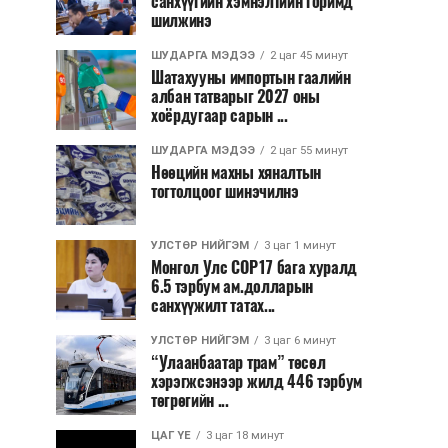
санхүүгийн хэмнэлтийн горимд
шилжинэ
ШУДАРГА МЭДЭЭ
2 цаг 45 минут
Шатахууны импортын гаалийн
албан татварыг 2027 оны
хоёрдугаар сарын ...
ШУДАРГА МЭДЭЭ
2 цаг 55 минут
Нөөцийн махны хяналтын
тогтолцоог шинэчилнэ
УЛСТӨР НИЙГЭМ
3 цаг 1 минут
Монгол Улс COP17 бага хуралд
6.5 тэрбум ам.долларын
санхүүжилт татах...
УЛСТӨР НИЙГЭМ
3 цаг 6 минут
“Улаанбаатар трам” төсөл
хэрэгжсэнээр жилд 446 тэрбум
төгрөгийн ...
ЦАГ ҮЕ
3 цаг 18 минут