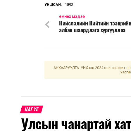
УНШСАН:
1892
ӨМНӨХ МЭДЭЭ
Нийслэлийн Нийтийн тээврийн
албан шаардлага хүргүүллээ
АНХААРУУЛГА: УИХ-ын 2024 оны ээлжит сон
хэсги
ЦАГ ҮЕ
Улсын чанартай хат