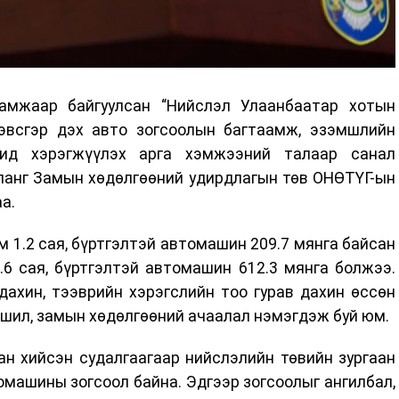
амжаар байгуулсан “Нийслэл Улаанбаатар хотын
дэвсгэр дэх авто зогсоолын багтаамж, эзэмшлийн
ашид хэрэгжүүлэх арга хэмжээний талаар санал
ланг Замын хөдөлгөөний удирдлагын төв ОНӨТҮГ-ын
а.
м 1.2 сая, бүртгэлтэй автомашин 209.7 мянга байсан
.6 сая, бүртгэлтэй автомашин 612.3 мянга болжээ.
дахин, тээврийн хэрэгслийн тоо гурав дахин өссөн
ршил, замын хөдөлгөөний ачаалал нэмэгдэж буй юм.
ан хийсэн судалгаагаар нийслэлийн төвийн зургаан
томашины зогсоол байна. Эдгээр зогсоолыг ангилбал,