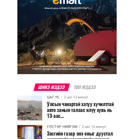
ШИНЭ МЭДЭЭ
ТОП МЭДЭЭ
ЦАГ ҮЕ
2 цаг 12 минут
Улсын чанартай хатуу хучилттай
авто замын талаас илүү хувь нь
13-аас...
УЛСТӨР НИЙГЭМ
2 цаг 16 минут
Засгийн газар энэ оныг дуустал