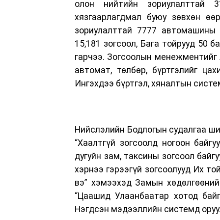
олон нийтийн зориулалттай 3
хязгаарлагдмал буюу зөвхөн өөр
зориулалттай 7777 автомашины 
15,181 зогсоол, Бага тойрууд 50 
гарчээ. Зогсоолын менежментийг 
автомат, төлбөр, бүртгэлийг ца
Ингэхдээ бүртгэл, хяналтын систем
Нийслэлийн Бодлогын судалгаа шин
“Хаалтгүй зогсоолд ногоон байгу
дугуйн зам, таксины зогсоол байг
хэрнээ гэрээгүй зогсоолууд Их той
вэ” хэмээхэд Замын хөдөлгөөний
“Цаашид Улаанбаатар хотод байг
Нэгдсэн мэдээллийн системд оруул