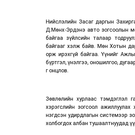
Нийслэлийн Засаг даргын Захирга
Д.Мөнх-Эрдэнэ авто зогсоолын м
байгаа зүйлсийн талаар тодруу
байгааг хэлж байв. Мөн Хотын да
орж ирэхгүй байгаа. Үүнийг Ажл
бүртгэл, үнэлгээ, оношилгоо, дуга
г онцлов.
Зөвлөлийн хурлаас тэмдэглэл га
хэрэгслийн зогсоол ажиллуулах 
нэгдсэн удирдлагын системээр зо
холбогдох албан тушаалтнуудад үү