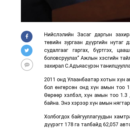
Нийслэлийн Засаг даргын захир
төвийн зургаан дүүргийн нутаг 
судалгааг гаргах, бүртгэх, ца
боловсруулах” Ажлын хэсгийн тай
захирал С.Адъяасүрэн танилцуулла
2011 онд Улаанбаатар хотын хүн а
бол өнгөрсөн онд хүн амын тоо 1
Өөрөөр хэлбэл, хүн амын тоо 1.3 
байна. Энэ хэрээр хүн амын нягта
Холбогдох байгууллагуудын хамтр
дүүрэгт 178 га талбайд 62,057 ав