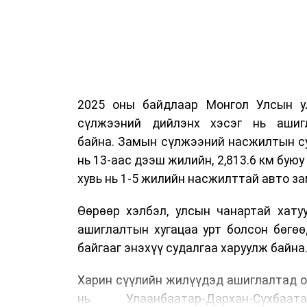
2025 оны байдлаар Монгол Улсын у
сүлжээний дийлэнх хэсэг нь ашиг
байна. Замын сүлжээний насжилтын суд
нь 13-аас дээш жилийн, 2,813.6 км буюу 
хувь нь 1-5 жилийн насжилттай авто за
Өөрөөр хэлбэл, улсын чанартай хату
ашиглалтын хугацаа урт болсон бөгө
байгааг энэхүү судалгаа харуулж байна
Харин сүүлийн жилүүдэд ашиглалтад о
нь Улаанбаатар-Дархан-Сүхбаата