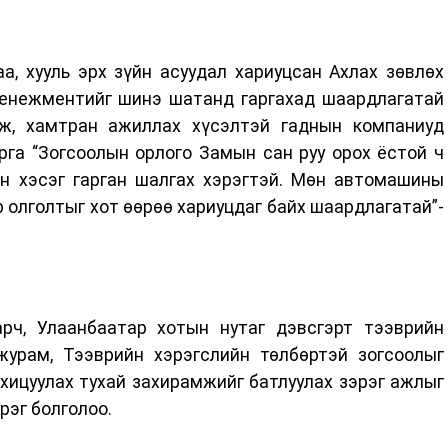
а, хууль эрх зүйн асуудал хариуцсан Ахлах зөвлөх
енежментийг шинэ шатанд гаргахад шаардлагатай
лж, хамтран ажиллах хүсэлтэй гаднын компаниуд
рга “Зогсоолын орлого Замын сан руу орох ёстой ч
ын хэсэг гарган шалгах хэрэгтэй. Мөн автомашины
ар олголтыг хот өөрөө хариуцдаг байх шаардлагатай”-
рч, Улаанбаатар хотын нутаг дэвсгэрт тээврийн
журам, Тээврийн хэрэгслийн төлбөртэй зогсоолыг
хицуулах тухай захирамжийг батлуулах зэрэг ажлыг
рэг болголоо.