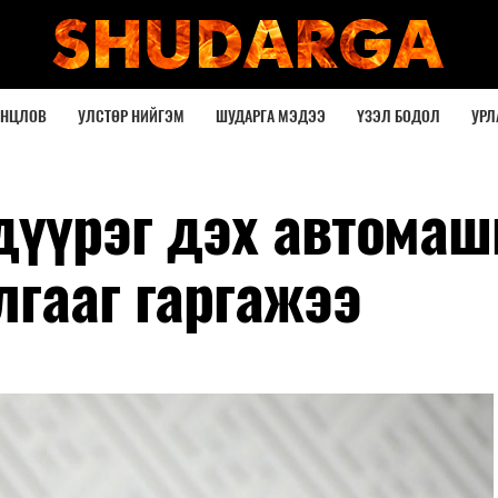
ОНЦЛОВ
УЛСТӨР НИЙГЭМ
ШУДАРГА МЭДЭЭ
ҮЗЭЛ БОДОЛ
УРЛ
 дүүрэг дэх автома
гааг гаргажээ