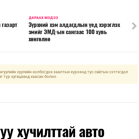
ДАРААХ МЭДЭЭ
 газарт
Зүрхний хэм алдагдлын үед хэрэглэх
эмийг ЭМД-ын сангаас 100 хувь
хөнгөлнө
гуулийн хуулийн холбогдох заалтын хүрээнд тус сайтын сэтгэгдэл
йг түр хугацаанд хаасан болно.
уу хучилттай авто