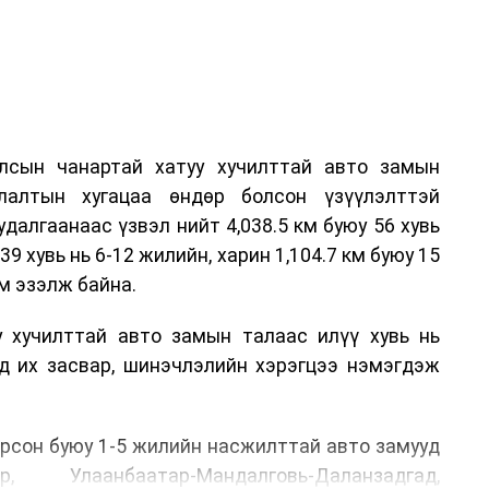
лсын чанартай хатуу хучилттай авто замын
лалтын хугацаа өндөр болсон үзүүлэлттэй
алгаанаас үзвэл нийт 4,038.5 км буюу 56 хувь
39 хувь нь 6-12 жилийн, харин 1,104.7 км буюу 15
м эзэлж байна.
у хучилттай авто замын талаас илүү хувь нь
өд их засвар, шинэчлэлийн хэрэгцээ нэмэгдэж
.
рсон буюу 1-5 жилийн насжилттай авто замууд
р, Улаанбаатар-Мандалговь-Даланзадгад,