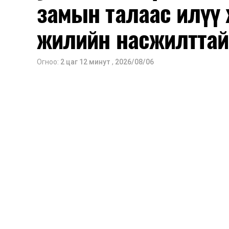
замын талаас илүү 
жилийн насжилттай
Огноо:
2 цаг 12 минут
,
2026/08/06