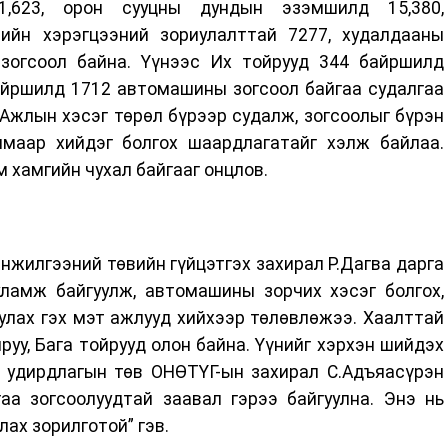
1,623, орон сууцны дундын эзэмшилд 15,380,
ийн хэрэгцээний зориулалттай 7277, худалдааны
зогсоол байна. Үүнээс Их тойрууд 344 байршилд
байршилд 1712 автомашины зогсоол байгаа судалгаа
Ажлын хэсэг төрөл бүрээр судалж, зогсоолыг бүрэн
химаар хийдэг болгох шаардлагатайг хэлж байлаа.
 хамгийн чухал байгааг онцлов.
жилгээний төвийн гүйцэтгэх захирал Р.Дагва дарга
уламж байгуулж, автомашины зорчих хэсэг болгох,
уулах гэх мэт ажлууд хийхээр төлөвлөжээ. Хаалттай
руу, Бага тойрууд олон байна. Үүнийг хэрхэн шийдэх
 удирдлагын төв ОНӨТҮГ-ын захирал С.Адъяасүрэн
аа зогсоолуудтай заавал гэрээ байгуулна. Энэ нь
ах зорилготой” гэв.