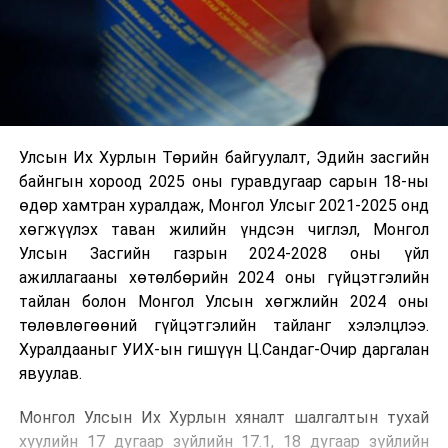
Улсын Их Хурлын Төрийн байгуулалт, Эдийн засгийн
байнгын хороод 2025 оны гуравдугаар сарын 18-ны
өдөр хамтран хуралдаж, Монгол Улсыг 2021-2025 онд
хөгжүүлэх таван жилийн үндсэн чиглэл, Монгол
Улсын Засгийн газрын 2024-2028 оны үйл
ажиллагааны хөтөлбөрийн 2024 оны гүйцэтгэлийн
тайлан болон Монгол Улсын хөгжлийн 2024 оны
төлөвлөгөөний гүйцэтгэлийн тайланг хэлэлцлээ.
Хуралдааныг УИХ-ын гишүүн Ц.Сандаг-Очир даргалан
явуулав.
Монгол Улсын Их Хурлын хяналт шалгалтын тухай
хуулийн 17 дугаар зүйлийн 17.1, 18 дугаар зүйлийн