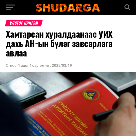
УЛСТӨР НИЙГЭМ
Хамтарсан хуралдаанаас УИХ
дахь АН-ын бүлэг завсарлага
авлаа
Огноо:
1 жил 4 сар.өмнө
,
2025/03/19