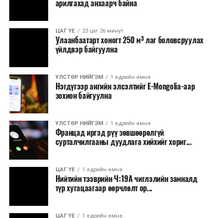
дулаацуулах ширээ, кесераво хагалгааны иж бүрдэл,
арилгахад анхаарч байна
ургийн доплер, тариурын автомат шахуурга, нярайн
инкубатор, 30 ширхэг Нярайн сэхээн амьдруулах
ЦАГ ҮЕ
23 цаг 26 минут
ширээ, 60 ширхэг Нярайн хяналтын монитороор
Улаанбаатарт хоногт 250 м³ лаг боловсруулах
хангаад байна.
үйлдвэр байгуулна
УЛСТӨР НИЙГЭМ
1 өдрийн өмнө
Нэгдүгээр ангийн элсэлтийг E-Mongolia-аар
зохион байгуулна
УЛСТӨР НИЙГЭМ
1 өдрийн өмнө
Францад иргэд рүү зөвшөөрөлгүй
сурталчилгааны дуудлага хийхийг хориг...
ЦАГ ҮЕ
1 өдрийн өмнө
Нийтийн тээврийн Ч:19А чиглэлийн замналд
түр хугацаагаар өөрчлөлт ор...
ЦАГ ҮЕ
1 өдрийн өмнө