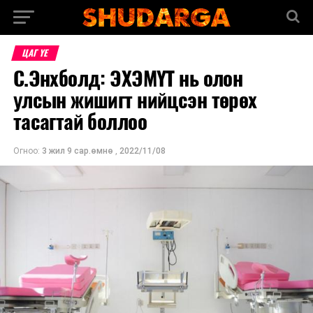
ЦАГ ҮЕ
С.Энхболд: ЭХЭМҮТ нь олон
улсын жишигт нийцсэн төрөх
тасагтай боллоо
Огноо:
3 жил 9 сар.өмнө
,
2022/11/08