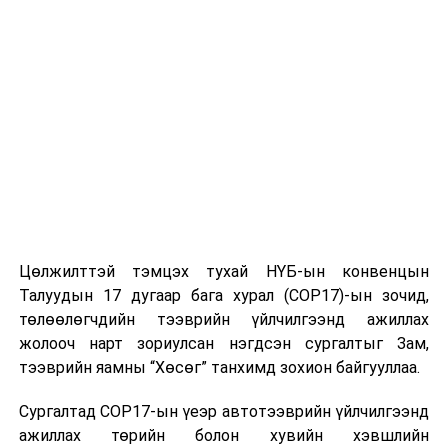
шинэчлэлт хийгдсэнээр Монгол Улсын хамгийн том
эх хүүхдийн эмнэлэг олон улсын жишигт нийцсэн
төрөх тасагтай болж байгаа юм. Ерөнхий сайд
биечлэн энэхүү засварын хөрөнгө оруулалтыг
шийдвэрлэж өгөхөд дэмжлэг үзүүлсэн. Уг тасгийн их
засвар, шинэчлэлтийн ажил энэ оны 04 дүгээр сараас
хийгдэж эхэлсэн. ЭХЭМҮТ баригдсанаас хойших 35
жилийн хугацаанд уг тасагт нэг ч засвар, үйлчилгээ
ороогүй байсан бөгөөд агааржуулалтын систем,
дулааны шугам, сангийн сүлжээнд иж бүрэн
шинэчлэлт хийж бүх өрөөнд хүчил төрөгчийн шугам
Цөлжилттэй тэмцэх тухай НҮБ-ын конвенцын
оруулж өгсөн. Ингэснээр эх хүүхдэд үзүүлэх
Талуудын 17 дугаар бага хурал (COP17)-ын зочид,
тусламж, үйлчилгээний чанар сайжирч, тав тухтай
төлөөлөгчдийн тээврийн үйлчилгээнд ажиллах
орчинг бүрдүүлж өгсөн. Байгуулагдсан цагаасаа хойш
жолооч нарт зориулсан нэгдсэн сургалтыг Зам,
их засварын ажил хийгдэж байгаагүй ЭХЭМҮТ-ийн
тээврийн яамны “Хөсөг” танхимд зохион байгууллаа.
зарим тасаг нэгж болон Өргөө амаржих газарт 1.2
тэрбум төгрөгийн их засварын ажлууд хийгдэж
Сургалтад COP17-ын үеэр автотээврийн үйлчилгээнд
дууссанаас гадна 23,4 тэрбум төгрөгийн тоног
ажиллах төрийн болон хувийн хэвшлийн