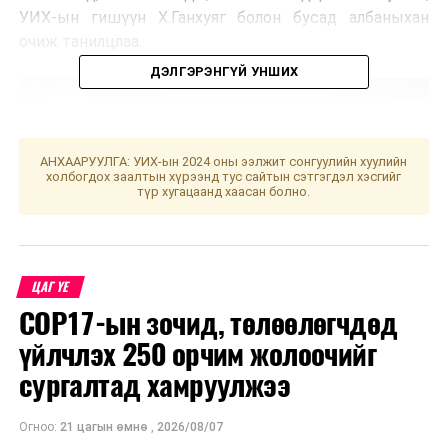
УИХ-ын гишүүн Х.Ганхуяг болон бусад албаныхан
очиж танилцлаа.
ДЭЛГЭРЭНГҮЙ УНШИХ
АНХААРУУЛГА: УИХ-ын 2024 оны ээлжит сонгуулийн хуулийн
холбогдох заалтын хүрээнд тус сайтын сэтгэгдэл хэсгийг
түр хугацаанд хаасан болно.
ЦАГ ҮЕ
COP17-ын зочид, төлөөлөгчдөд
үйлчлэх 250 орчим жолоочийг
сургалтад хамруулжээ
ЭХЭМҮТ-д ажиллах үеэрээ Эрүүл мэндийн сайд
С.Энхболд хэлэхдээ “Энэхүү төрөх тасагт улсын
Огноо:
21 цагын өмнө
,
2026/08/07
төсвийн хөрөнгө оруулалтаар иж бүрэн засвар