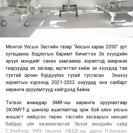
Монгол Улсын Засгийн газар “Алсын хараа 2050” урт
хугацааны бодлогын баримт бичигтээ Эх хүүхдийн
эрүүл мэндийг сахин хамгаалах зорилтод амаржих
газруудад их засвар, өргөтгөл хийж эх хүүхдэд тав
тухтай орчин бүрдүүлэх тухай тусгасан. Энэхүү
зорилтын хүрээнд 2021-2022 онуудад энэ салбарт
хөрөнгө оруулалтууд хийгдээд байна.
Тэгвэл өнөөдөр ЭМЯ-ны хөрөнгө оруулалтаар
ЭХЭМҮТ-д шинээр ашиглалтад орж буй олон улсын
жишигт нийцсэн төрөх тасгийн засварын нөхцөл
байдал, үйл ажиллагаатай Эрүүл мэндийн сайд
С.Энхболд, УИХ гишүүн, НББХ-ны дарга П.Анужин,