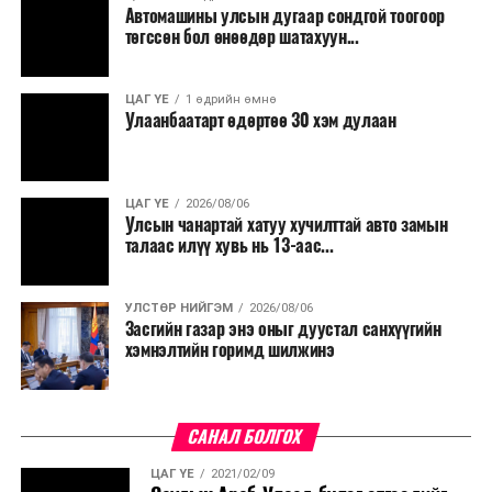
Автомашины улсын дугаар сондгой тоогоор
төгссөн бол өнөөдөр шатахуун...
ЦАГ ҮЕ
1 өдрийн өмнө
Улаанбаатарт өдөртөө 30 хэм дулаан
ЦАГ ҮЕ
2026/08/06
Улсын чанартай хатуу хучилттай авто замын
талаас илүү хувь нь 13-аас...
УЛСТӨР НИЙГЭМ
2026/08/06
Засгийн газар энэ оныг дуустал санхүүгийн
хэмнэлтийн горимд шилжинэ
САНАЛ БОЛГОХ
ЦАГ ҮЕ
2021/02/09