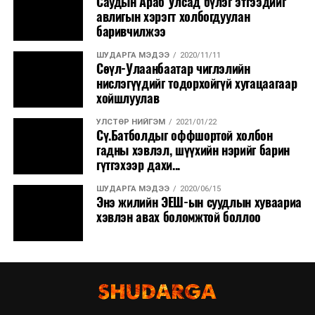
Саудын Араб Улсад бүлэг этгээдийг
авлигын хэрэгт холбогдуулан
баривчилжээ
ШУДАРГА МЭДЭЭ
2020/11/11
Сөүл-Улаанбаатар чиглэлийн
нислэгүүдийг тодорхойгүй хугацаагаар
хойшлуулав
УЛСТӨР НИЙГЭМ
2021/01/22
Сү.Батболдыг оффшортой холбон
гадны хэвлэл, шүүхийн нэрийг барин
гүтгэхээр дахи...
ШУДАРГА МЭДЭЭ
2020/06/15
Энэ жилийн ЭЕШ-ын суудлын хуваариа
хэвлэн авах боломжтой боллоо