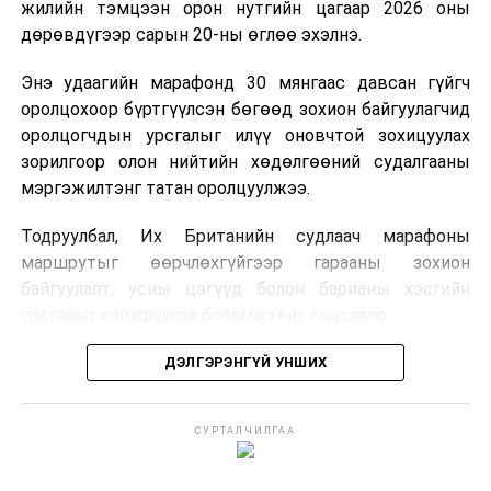
жилийн тэмцээн орон нутгийн цагаар 2026 оны
дөрөвдүгээр сарын 20-ны өглөө эхэлнэ.
Энэ удаагийн марафонд 30 мянгаас давсан гүйгч
оролцохоор бүртгүүлсэн бөгөөд зохион байгуулагчид
оролцогчдын урсгалыг илүү оновчтой зохицуулах
зорилгоор олон нийтийн хөдөлгөөний судалгааны
мэргэжилтэнг татан оролцуулжээ.
Тодруулбал, Их Британийн судлаач марафоны
маршрутыг өөрчлөхгүйгээр гарааны зохион
байгуулалт, усны цэгүүд болон барианы хэсгийн
урсгалыг сайжруулах боломжтойг онцоллоо.
Харин МҮОНТ Монголын үзэгчдийн сэтгэлд
хоногшсон Польшийн уран сайхны "Нохойтой дөрвөн
Мөн оролцогчдын бөөгнөрлийг бууруулах зорилгоор
ДЭЛГЭРЭНГҮЙ УНШИХ
танкчин", "Яношик", "Аминаас чухал үйлс" зэрэг
гарааг өмнөх жилүүдийн дөрвөн хэсгээс зургаан
кинонуудыг албан ёсны эрхтэй, дуу, дүрсний өндөр
“долгион” болгон өөрчилсөн нь ачааллыг тараахад
чанартайгаар үзэгчдэд хүргэхээр боллоо.
СУРТАЛЧИЛГАА
чиглэж байна. Зохион байгуулагчид энэхүү
зохицуулалт нь марафоны уламжлалт хэлбэрийг