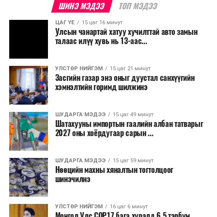
хадгалахтай зэрэгцэн оролцогчдын аюулгүй байдал,
ШИНЭ МЭДЭЭ
ТОП МЭДЭЭ
тав тухыг сайжруулахад чиглэж буйг мэдээллээ.
ЦАГ ҮЕ
15 цаг 16 минут
Улсын чанартай хатуу хучилттай авто замын
Сонирхуулахад, Бостоны марафон нь дэлхийн
талаас илүү хувь нь 13-аас...
хамгийн эртний марафонуудын нэг бөгөөд анх 1897
онд зохион байгуулагдсан. Түүнээс хойш жил бүр
тасралтгүй зохион байгуулагдаж ирсэн бөгөөд АНУ-
УЛСТӨР НИЙГЭМ
15 цаг 21 минут
Засгийн газар энэ оныг дуустал санхүүгийн
ын Эх орончдын өдөрт зориулан дөрөвдүгээр сарын
хэмнэлтийн горимд шилжинэ
гурав дахь Даваа гаригт уламжлал болгон явуулдаг.
Олон улсын марафоны тэмцээнүүд дундаас нэр
ШУДАРГА МЭДЭЭ
15 цаг 49 минут
Шатахууны импортын гаалийн албан татварыг
хүндээрээ тэргүүлэх энэхүү уралдаанд оролцохын
2027 оны хоёрдугаар сарын ...
тулд гүйгчид тодорхой босго хугацаа давсан байх
шаардлагатай нь онцлог юм.
ШУДАРГА МЭДЭЭ
15 цаг 59 минут
Нөөцийн махны хяналтын тогтолцоог
шинэчилнэ
УЛСТӨР НИЙГЭМ
16 цаг 6 минут
Монгол Улс COP17 бага хуралд 6.5 тэрбум