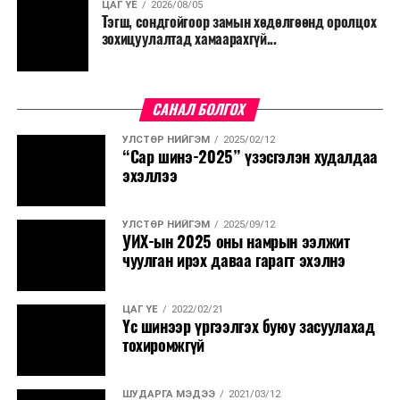
ЦАГ ҮЕ
2026/08/05
Тэгш, сондгойгоор замын хөдөлгөөнд оролцох
зохицуулалтад хамаарахгүй...
САНАЛ БОЛГОХ
УЛСТӨР НИЙГЭМ
2025/02/12
“Сар шинэ-2025” үзэсгэлэн худалдаа
эхэллээ
УЛСТӨР НИЙГЭМ
2025/09/12
УИХ-ын 2025 оны намрын ээлжит
чуулган ирэх даваа гарагт эхэлнэ
ЦАГ ҮЕ
2022/02/21
Үс шинээр үргээлгэх буюу засуулахад
тохиромжгүй
ШУДАРГА МЭДЭЭ
2021/03/12