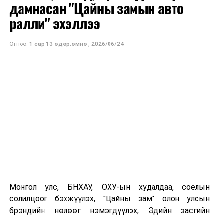
дамнасан "Цайны замын авто
ралли" эхэллээ
Огноо:
1 сар 13 өдөр.өмнө
,
2026/06/24
УНШСАН:
2920
Монгол улс, БНХАУ, ОХУ-ын худалдаа, соёлын
ДАРААХ МЭДЭЭ
солилцоог бэхжүүлэх, "Цайны зам" олон улсын
Үер, усны ослоос сэрэмжлүүлж байна
брэндийн нөлөөг нэмэгдүүлэх, Эдийн засгийн
ӨМНӨХ МЭДЭЭ