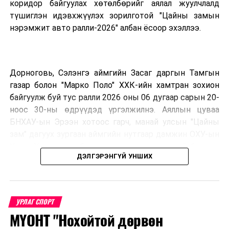
коридор байгуулах хөтөлбөрийг аялал жуулчлалд
ШӨХТГ: Төмсний үнийн өсөлт нийлүүлэлтийн хомсдол
түшиглэн идэвхжүүлэх зорилготой "Цайны замын
үүссэнтэй холбоотой байна
нэрэмжит авто ралли-2026" албан ёсоор эхэллээ.
Дорноговь, Сэлэнгэ аймгийн Засаг даргын Тамгын
газар болон "Марко Поло" ХХК-ийн хамтран зохион
байгуулж буй тус ралли 2026 оны 06 дугаар сарын 20-
ноос 30-ны өдрүүдэд үргэлжилнэ. Аяллын цуваа
БНХАУ-ын Эрээн хотоос гарч, манай улсын "Цайны
зам" дагуух зургаан аймгийн нутгаар дамжин ОХУ-ын
Улаан-Үд хотноо барианд орох маршруттай бөгөөд
ДЭЛГЭРЭНГҮЙ УНШИХ
улс тус бүрээс авто спорт сонирхогч тамирчдын 10
автомашин, нийт 75 гаруй хүн бүхий аяллын баг,
хэвлэл мэдээллийн төлөөлөл оролцож байна.
УРЛАГ СПОРТ
МҮОНТ "Нохойтой дөрвөн
Тус автомашинтай брэнд аяллыг зохион байгуулах