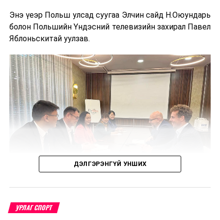
ажиллагааг өргөжүүлэх, бүс нутгийн жуулчдын
Энэ үеэр Польш улсад суугаа Элчин сайд Н.Оюундарь
урсгалыг нэмэгдүүлэхэд чухал ач холбогдолтой юм.
болон Польшийн Үндэсний телевизийн захирал Павел
Яблоньскитай уулзав.
ДЭЛГЭРЭНГҮЙ УНШИХ
УРЛАГ СПОРТ