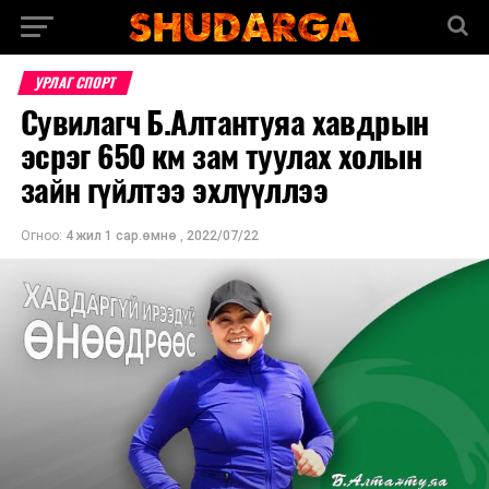
УРЛАГ СПОРТ
Сувилагч Б.Алтантуяа хавдрын
эсрэг 650 км зам туулах холын
зайн гүйлтээ эхлүүллээ
Огноо:
4 жил 1 сар.өмнө
,
2022/07/22