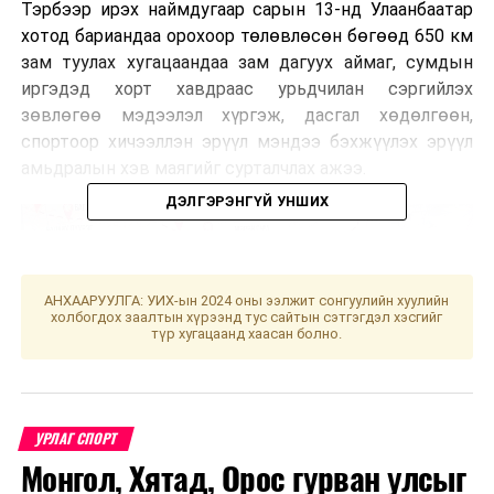
Тэрбээр ирэх наймдугаар сарын 13-нд Улаанбаатар
хотод бариандаа орохоор төлөвлөсөн бөгөөд 650 км
зам туулах хугацаандаа зам дагуух аймаг, сумдын
иргэдэд хорт хавдраас урьдчилан сэргийлэх
зөвлөгөө мэдээлэл хүргэж, дасгал хөдөлгөөн,
спортоор хичээллэн эрүүл мэндээ бэхжүүлэх эрүүл
амьдралын хэв маягийг сурталчлах ажээ.
ДЭЛГЭРЭНГҮЙ УНШИХ
АНХААРУУЛГА: УИХ-ын 2024 оны ээлжит сонгуулийн хуулийн
холбогдох заалтын хүрээнд тус сайтын сэтгэгдэл хэсгийг
түр хугацаанд хаасан болно.
УРЛАГ СПОРТ
Монгол, Хятад, Орос гурван улсыг