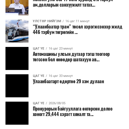
ам.долларын санхүүжилт татах...
УЛСТӨР НИЙГЭМ
16 цаг 11 минут
“Улаанбаатар трам” төсөл хэрэгжсэнээр жилд
446 тэрбум төгрөгийн ...
ЦАГ ҮЕ
16 цаг 23 минут
Автомашины улсын дугаар тэгш тоогоор
төгссөн бол өнөөдөр шатахуун ав...
ЦАГ ҮЕ
16 цаг 33 минут
Улаанбаатарт өдөртөө 29 хэм дулаан
ЦАГ ҮЕ
2026/08/05
Прокурорын байгууллага өнгөрсөн долоо
хоногт 29,444 хэрэгт хяналт та...