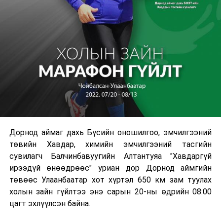
Дорнод аймаг дахь Бүсийн оношилгоо, эмчилгээний
төвийн Хавдар, химийн эмчилгээний тасгийн
сувилагч Балчинбавуугийн Алтантуяа "Хавдаргүй
ирээдүй өнөөдрөөс" уриан дор Дорнод аймгийн
төвөөс Улаанбаатар хот хүртэл 650 км зам туулах
холын зайн гүйлтээ энэ сарын 20-ны өдрийн 08:00
цагт эхлүүлсэн байна.