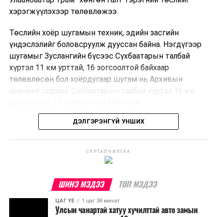
хэрэгжүүлэхээр төлөвлөжээ.
Төслийн хоёр шугамын техник, эдийн засгийн
үндэслэлийг боловсруулж дууссан байна. Нэгдүгээр
шугамыг Зуслангийн бүсээс Сүхбаатарын талбай
хүртэл 11 км урттай, 16 зогсоолтой байхаар
төлөвлөсөн бол хоёрдугаар шугам нь Архивын
ерөнхий газраас Сүхбаатарын талбай хүртэл 15 км
үргэлжилж, 23 зогсоолтой байх юм.
ДЭЛГЭРЭНГҮЙ УНШИХ
Төслийг бүрэн хэрэгжүүлснээр цагт 10-12 мянган
зорчигч тээвэрлэх хүчин чадал бүрдэж, замын
хөдөлгөөний дундаж хурд 23.6 хувиар нэмэгдэх
СУРТАЛЧИЛГАА
тооцоо гарчээ.
Трамвайн системийг хөгжүүлснээр нийтийн тээвэрт
ШИНЭ МЭДЭЭ
ТОП МЭДЭЭ
суурилсан хот төлөвлөлтийг дэмжиж, шугам болон
ЦАГ ҮЕ
1 цаг 38 минут
зогсоолуудыг түшиглэсэн худалдаа, үйлчилгээ, орон
Улсын чанартай хатуу хучилттай авто замын
сууцны шинэ бүсүүд бий болох боломжтой. Үүний