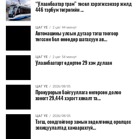
“Улаанбаатар трам” төсөл хэрэгжсэнээр жилд
446 тэрбум төгрөгийн ...
“Улаанбаатар трам” төсөл хэрэгжиж, авто замын
ачаалал буурснаар трассын дагуух автомашинуудын
шатахууны хэмнэлт жилд 446 тэрбум төгрөгт хүрэх
ЦАГ ҮЕ
2 цаг 44 минут
Автомашины улсын дугаар тэгш тоогоор
боломжтой гэсэн тооцоог техник, эдийн засгийн
төгссөн бол өнөөдөр шатахуун ав...
үндэслэлд тусгажээ.
Төсөл хэрэгжсэнээр иргэдийн зорчих хугацаа
ЦАГ ҮЕ
2 цаг 54 минут
Улаанбаатарт өдөртөө 29 хэм дулаан
богиносож, түгжрэлээс үүдэлтэй эдийн засгийн
алдагдал буурахын зэрэгцээ аюулгүй, найдвартай,
тав тухтай, хүртээмжтэй нийтийн тээврийн шинэ
тогтолцоо бүрдэх ач холбогдолтой юм.
ЦАГ ҮЕ
2026/08/05
Прокурорын байгууллага өнгөрсөн долоо
хоногт 29,444 хэрэгт хяналт та...
ЦАГ ҮЕ
2026/08/05
Тэгш, сондгойгоор замын хөдөлгөөнд оролцох
зохицуулалтад хамаарахгүй...