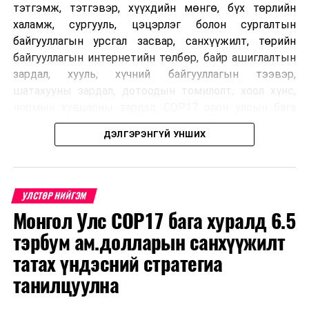
тэтгэмж, тэтгэвэр, хүүхдийн мөнгө, бүх төрлийн
халамж, сургууль, цэцэрлэг болон сургалтын
байгууллагын урсгал засвар, санхүүжилт, төрийн
байгууллагын интернетийн төлбөр, байр ашиглалтын
зардал, хууль, хүчний байгууллагын тээвэр,
шатахууны зардал, дотоодын томилолт, хоол хүнс,
нормын хувцасны зардал, COP17 олон улсын бага
хурлын зардал, Засгийн газрын өр, орон нутгийн нөөц
ДЭЛГЭРЭНГҮЙ УНШИХ
хөрөнгийн санхүүжилтийг хэвийн үргэлжлүүлэхээр
шийдвэрлэжээ.
Харин дараах зардлыг хязгаарлахаар болсон байна.
УЛСТӨР НИЙГЭМ
Үүнд:
Монгол Улс COP17 бага хуралд 6.5
тэрбум ам.долларын санхүүжилт
Олон улсын болон Засгийн газрын
шийдвэртэйгээс бусад хурал, зөвлөгөөн, ой,
татах үндэсний стратегиа
тэмдэглэлт өдөр, найр наадам, соёлын арга
танилцуулна
хэмжээ;