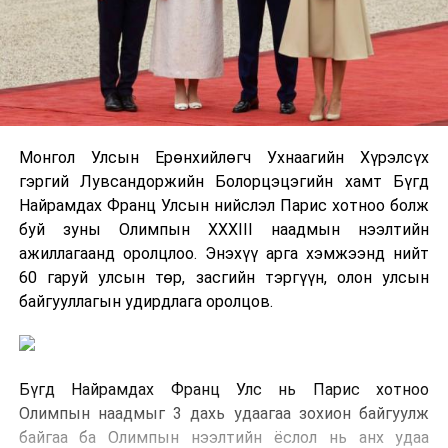
Монгол Улсын Ерөнхийлөгч Ухнаагийн Хүрэлсүх
гэргий Лувсандоржийн Болорцэцэгийн хамт Бүгд
Найрамдах Франц Улсын нийслэл Парис хотноо болж
буй зуны Олимпын XXXIII наадмын нээлтийн
ажиллагаанд оролцлоо. Энэхүү арга хэмжээнд нийт
60 гаруй улсын төр, засгийн тэргүүн, олон улсын
байгууллагын удирдлага оролцов.
Бүгд Найрамдах Франц Улс нь Парис хотноо
Олимпын наадмыг 3 дахь удаагаа зохион байгуулж
байгаа ба Олимпын нээлтийн ёслол нь анх удаа