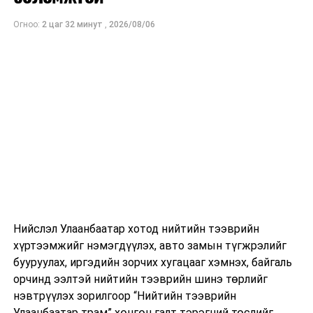
Огноо:
2 цаг 32 минут
,
2026/08/06
Нийслэл Улаанбаатар хотод нийтийн тээврийн
хүртээмжийг нэмэгдүүлэх, авто замын түгжрэлийг
бууруулах, иргэдийн зорчих хугацааг хэмнэх, байгаль
орчинд ээлтэй нийтийн тээврийн шинэ төрлийг
нэвтрүүлэх зорилгоор “Нийтийн тээврийн
Улаанбаатар трам” хөнгөн галт тэрэгний төслийг