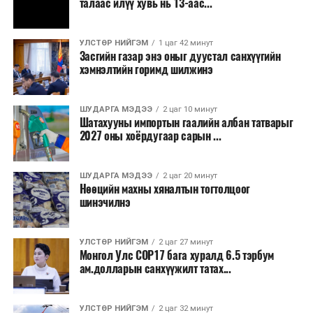
талаас илүү хувь нь 13-аас...
зэрэгцээ ажлын байр нэмэгдэх, жижиг, дунд
бизнесийн үйл ажиллагаа өргөжих, үл хөдлөх
УЛСТӨР НИЙГЭМ
1 цаг 42 минут
хөрөнгийн үнэ цэнэ өсөх зэрэг эдийн засгийн эерэг
Засгийн газар энэ оныг дуустал санхүүгийн
үр нөлөө үзүүлнэ гэж тооцсон байна.
хэмнэлтийн горимд шилжинэ
Трамвай нь цахилгаан эрчим хүчээр ажилладаг тул
ашиглалтын явцад агаар бохирдуулагч бодис шууд
ШУДАРГА МЭДЭЭ
2 цаг 10 минут
Шатахууны импортын гаалийн албан татварыг
ялгаруулахгүй. Иргэд хувийн автомашинаас их
2027 оны хоёрдугаар сарын ...
багтаамжийн нийтийн тээвэрт шилжсэнээр замын
хөдөлгөөний ачаалал, нүүрстөрөгчийн давхар исэл
ШУДАРГА МЭДЭЭ
2 цаг 20 минут
болон бусад хүлэмжийн хийн ялгарлыг бууруулах ач
Нөөцийн махны хяналтын тогтолцоог
холбогдолтой.
шинэчилнэ
Түгжрэлээс үүдэлтэй эдийн засгийн алдагдлыг
тооцоход нэг автомашин өдөрт дунджаар 2.5 цаг
УЛСТӨР НИЙГЭМ
2 цаг 27 минут
Монгол Улс COP17 бага хуралд 6.5 тэрбум
түгжрэлд саатахдаа 3.45 литр шатахууныг үр ашиггүй
ам.долларын санхүүжилт татах...
зарцуулдаг байна. Ингэснээр нэг жолооч өдөрт
8,238.6 төгрөг, жилд 1.7 сая гаруй төгрөгийн
шатахууны зардлыг зөвхөн түгжрэлд алддаг аж.
УЛСТӨР НИЙГЭМ
2 цаг 32 минут