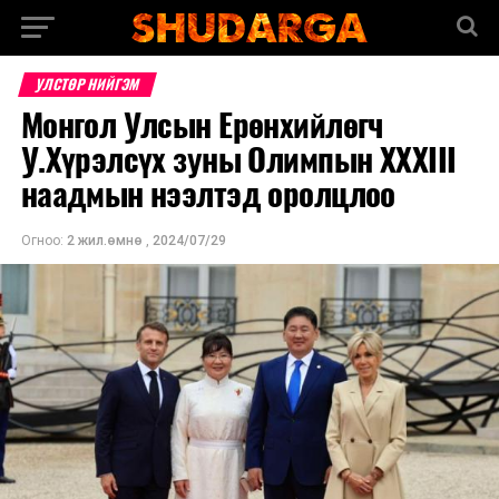
УЛСТӨР НИЙГЭМ
Монгол Улсын Ерөнхийлөгч
У.Хүрэлсүх зуны Олимпын XXXIII
наадмын нээлтэд оролцлоо
Огноо:
2 жил.өмнө
,
2024/07/29