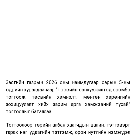
УНШСАН:
1321
ДАРААХ МЭДЭЭ
“What3word” программыг ашиглан 3 үгт хаягаа
ирүүлснээр таны дуудлагын байршлыг тогтоох
боломжтой
ӨМНӨХ МЭДЭЭ
Улаанбаатарт өдөртөө 29 хэм дулаан
Засгийн газрын 2026 оны наймдугаар сарын 5-ны
өдрийн хуралдаанаар “Төсвийн санхүүжилтэд эрэмбэ
тогтоож, төсвийн хэмнэлт, мөнгөн хөрөнгийн
зохицуулалт хийх зарим арга хэмжээний тухай”
тогтоолыг баталлаа.
Тогтоолоор төрийн албан хаагчдын цалин, тэтгэвэрт
гарах нэг удаагийн тэтгэмж, орон нутгийн нэмэгдэл