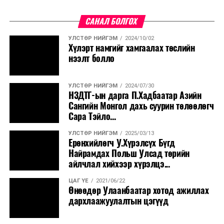
САНАЛ БОЛГОХ
УЛСТӨР НИЙГЭМ
2024/10/02
Хүлэрт намгийг хамгаалах төслийн
нээлт болло
УЛСТӨР НИЙГЭМ
2024/07/30
НЗДТГ-ын дарга П.Хадбаатар Азийн
Сангийн Монгол дахь суурин төлөөлөгч
Сара Тэйло...
УЛСТӨР НИЙГЭМ
2025/03/13
Ерөнхийлөгч У.Хүрэлсүх Бүгд
Найрамдах Польш Улсад төрийн
айлчлал хийхээр хүрэлцэ...
ЦАГ ҮЕ
2021/06/22
Өнөөдөр Улаанбаатар хотод ажиллах
дархлаажуулалтын цэгүүд