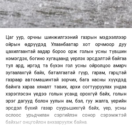
Цаг уур, орчны шинжилгээний газрын мэдээллээр
ойрын өдрүүдэд Улаанбаатар хот орчмоор дуу
цахилгаантай аадар бороо орж голын усны түвшин
нэмэгдэх, богино хугацаанд үерлэх эрсдэлтэй байгаа
тул ард, иргэд та бүхэн гол усны ойролцоо амарч
зугаалахгүй байх, баталгаатай гүүр, гарам, гарцтай
газраар автомашинтай зорчих, бага насны хүүхдэд
байнга хараа хяналт тавих, архи согтууруулах ундаа
хэрэглэсэн үедээ голын усанд орохгүй байх, голын
эрэг дагууд болон уулын ам, бэл, гуу жалга, үерийн
эрсдэл бүхий газар суурьшихгүй байх, үер, усны
ослоос урьдчилан сэргийлэн сонор сэрэмжтэй
байхыг онцгойлон анхааруулж байна.