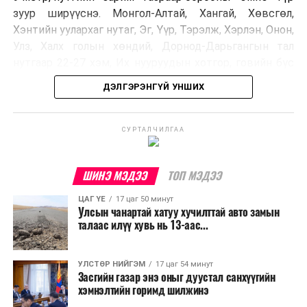
зуур ширүүснэ. Монгол-Алтай, Хангай, Хөвсгөл,
Хэнтийн уулархаг нутаг, Эг, Үүр, Тэрэлж, Хэрлэн, Онон,
Улз, Халх голын хөндий, Дорнод-Дарьгангын тал
нутгаар 22-27 хэм, Их нууруудын хотгор, говийн бүс
нутгийн өмнөд хэсгээр 34-39 хэм, бусад нутгаар 27-
ДЭЛГЭРЭНГҮЙ УНШИХ
32 хэм дулаан байна.
УЛААНБААТАР ХОТ ОРЧМООР:
СУРТАЛЧИЛГАА
Багавтар
үүлтэй. Бороо орохгүй. Салхи баруун
хойноос секундэд 4-9 метр. 27-29 хэм
ШИНЭ МЭДЭЭ
ТОП МЭДЭЭ
дулаан байна.
ЦАГ ҮЕ
17 цаг 50 минут
Улсын чанартай хатуу хучилттай авто замын
БАГАНУУР ОРЧМООР:
Багавтар үүлтэй.
талаас илүү хувь нь 13-аас...
Бороо орохгүй. Салхи баруун хойноос
секундэд 4-9 метр. 25-27 хэм дулаан
байна.
УЛСТӨР НИЙГЭМ
17 цаг 54 минут
Засгийн газар энэ оныг дуустал санхүүгийн
хэмнэлтийн горимд шилжинэ
ТЭРЭЛЖ ОРЧМООР:
Багавтар үүлтэй.