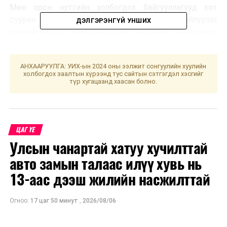
Мөн орон нутгийн холбогдох байгууллагууд хот
суурин газрын үерийн далангийн ус зайлуулах
ДЭЛГЭРЭНГҮЙ УНШИХ
хоолойгоор ус чөлөөтэй урсах нөхцөлийг бүрдүүлэх,
урьдчилан сэргийлэх арга хэмжээ авч бэлэн байдлаа
ханган ажиллахыг Нийслэлийн Онцгой байдлын
АНХААРУУЛГА: УИХ-ын 2024 оны ээлжит сонгуулийн хуулийн
газраас сэрэмжлүүлж байна.
холбогдох заалтын хүрээнд тус сайтын сэтгэгдэл хэсгийг
түр хугацаанд хаасан болно.
УНШСАН:
2212
ДАРААХ МЭДЭЭ
1.2 их наяд төгрөгийн хохирлыг нөхөн төлүүлжээ
ӨМНӨХ МЭДЭЭ
ЦАГ ҮЕ
Сувилагч Б.Алтантуяа хавдрын эсрэг 650 км зам
Улсын чанартай хатуу хучилттай
туулах холын зайн гүйлтээ эхлүүллээ
авто замын талаас илүү хувь нь
13-аас дээш жилийн насжилттай
Огноо:
17 цаг 50 минут
,
2026/08/06