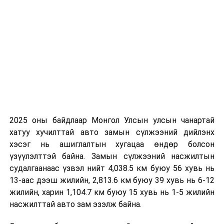
2025 оны байдлаар Монгол Улсын улсын чанартай
хатуу хучилттай авто замын сүлжээний дийлэнх
хэсэг нь ашиглалтын хугацаа өндөр болсон
үзүүлэлттэй байна. Замын сүлжээний насжилтын
судалгаанаас үзвэл нийт 4,038.5 км буюу 56 хувь нь
13-аас дээш жилийн, 2,813.6 км буюу 39 хувь нь 6-12
жилийн, харин 1,104.7 км буюу 15 хувь нь 1-5 жилийн
насжилттай авто зам эзэлж байна.