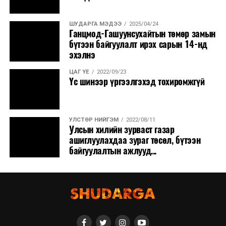
ШУДАРГА МЭДЭЭ
2025/04/24
Ганцмод-Гашуунсухайтын төмөр замын
бүтээн байгуулалт ирэх сарын 14-нд
эхэлнэ
ЦАГ ҮЕ
2022/09/23
Үс шинээр үргээлгэхэд тохиромжгүй
УЛСТӨР НИЙГЭМ
2022/08/11
Улсын хилийн зурваст газар
ашиглуулахдаа зураг төсөл, бүтээн
байгуулалтын ажлууд...