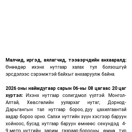
Малчид, иргэд, аялагчид, тээвэрчдийн анхааралд:
Өнөөдөр ихэнх нутгаар халах тул болзошгүй
эрсдэлээс сэрэмжтэй байхыг анхааруулж байна.
2026 оны наймдугаар сарын 06-ны 08 цагаас 20 цаг
хүртэл:
Ихэнх нутгаар солигдмол үүлтэй. Монгол-
Алтай, Хөвсгөлийн уулархаг нутаг, Дорнод-
Дарьгангын тал нутгаар бороо, дуу цахилгаантай
аадар бороо орно. Салхи нутгийн зүүн хэсгээр баруун
хойноос, бусад нутгаар баруун өмнөөс секундэд 4-
9 метр, нутгийн зарим газраар борооны өмнө түр