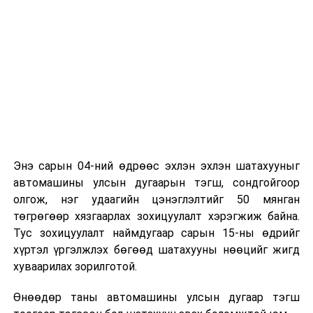
Энэ сарын 04-ний өдрөөс эхлэн эхлэн шатахууныг
автомашины улсын дугаарын тэгш, сондгойгоор
олгож, нэг удаагийн цэнэглэлтийг 50 мянган
төгрөгөөр хязгаарлах зохицуулалт хэрэгжиж байна.
Тус зохицуулалт наймдугаар сарын 15-ны өдрийг
хүртэл үргэлжлэх бөгөөд шатахууны нөөцийг жигд
хуваарилах зорилготой.
Өнөөдөр таны автомашины улсын дугаар тэгш