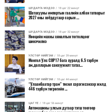
Бороо орохгүй. Салхи баруун хойноос
секундэд 4-9 метр. 25-27 хэм дулаан
ШУДАРГА МЭДЭЭ
18 цаг 22 минут
байна.
Шатахууны импортын гаалийн албан татварыг
2027 оны хоёрдугаар сарын ...
2026 оны наймдугаар сарын 07-ноос
2026 оны наймдугаар сарын 11-нийг хүртэлх
ШУДАРГА МЭДЭЭ
18 цаг 32 минут
Нөөцийн махны хяналтын тогтолцоог
цаг агаарын урьдчилсан төлөв
шинэчилнэ
Наймдугаар сарын 7-нд баруун болон төвийн
аймгуудын нутгийн хойд хэсгээр, 8-нд баруун
УЛСТӨР НИЙГЭМ
18 цаг 39 минут
Монгол Улс COP17 бага хуралд 6.5 тэрбум
аймгуудын нутгийн хойд хэсэг, төвийн
ам.долларын санхүүжилт татах...
аймгуудын нутгийн зарим газраар, 9-нд баруун
аймгуудын нутгийн зүүн, говийн аймгуудын
нутгийн хойд, зүүн аймгуудын нутгийн баруун
УЛСТӨР НИЙГЭМ
18 цаг 44 минут
“Улаанбаатар трам” төсөл хэрэгжсэнээр жилд
хэсэг, төвийн аймгуудын ихэнх нутгаар, 10-нд
446 тэрбум төгрөгийн ...
төв, зүүн, говийн аймгуудын ихэнх нутгаар
бороо, дуу цахилгаантай аадар бороо орно. Салхи
ихэнх хугацаанд секундэд 5-10 метр, 9-нд
ЦАГ ҮЕ
18 цаг 56 минут
Автомашины улсын дугаар тэгш тоогоор
Алтайн салбар уулс, Арц-Богдын өвөр