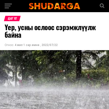
ЦАГ ҮЕ
Үер, усны ослоос сэрэмжлүүлж
байна
Огноо:
4 жил 1 сар.өмнө
,
2022/07/22