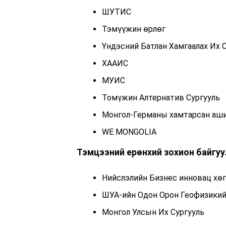
ШУТИС
Тэмүүжин өрлөг
Үндэсний Батлан Хамгаалах Их 
ХААИС
МУИС
Томүжин Алтернатив Сургууль
Монгол-Германы хамтарсан ашиг
WE MONGOLIA
Тэмцээний ерөнхий зохион байгуу
Нийслэлийн Бизнес инновац хөг
ШУА-ийн Одон Орон Геофизикий
Монгол Улсын Их Сургууль