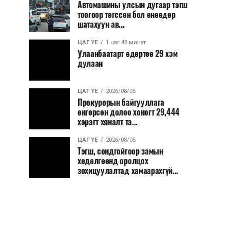
Автомашины улсын дугаар тэгш
тоогоор төгссөн бол өнөөдөр
шатахуун ав...
ЦАГ ҮЕ
1 цаг 48 минут
Улаанбаатарт өдөртөө 29 хэм
дулаан
ЦАГ ҮЕ
2026/08/05
Прокурорын байгууллага
өнгөрсөн долоо хоногт 29,444
хэрэгт хяналт та...
ЦАГ ҮЕ
2026/08/05
Тэгш, сондгойгоор замын
хөдөлгөөнд оролцох
зохицуулалтад хамаарахгүй...