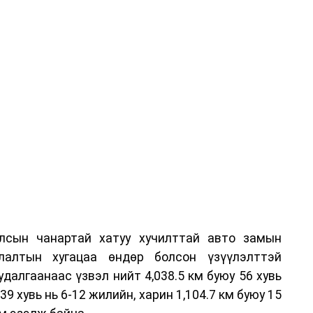
лсын чанартай хатуу хучилттай авто замын
лалтын хугацаа өндөр болсон үзүүлэлттэй
алгаанаас үзвэл нийт 4,038.5 км буюу 56 хувь
39 хувь нь 6-12 жилийн, харин 1,104.7 км буюу 15