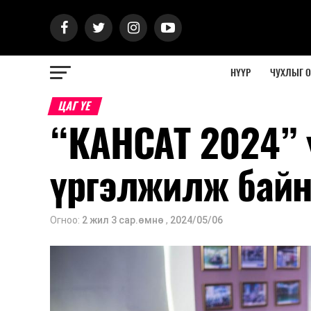
НҮҮР
ЧУХЛЫГ 
ЦАГ ҮЕ
“КАНСАТ 2024” 
үргэлжилж бай
Огноо:
2 жил 3 сар.өмнө
,
2024/05/06