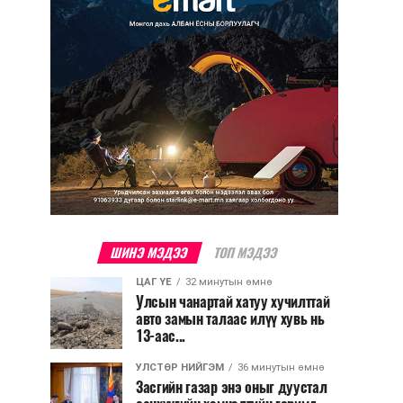
ШИНЭ МЭДЭЭ
ТОП МЭДЭЭ
ЦАГ ҮЕ
32 минутын өмнө
Улсын чанартай хатуу хучилттай
авто замын талаас илүү хувь нь
13-аас...
УЛСТӨР НИЙГЭМ
36 минутын өмнө
Засгийн газар энэ оныг дуустал