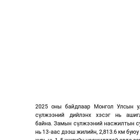
2025 оны байдлаар Монгол Улсын у
сүлжээний дийлэнх хэсэг нь ашиг
байна. Замын сүлжээний насжилтын суд
нь 13-аас дээш жилийн, 2,813.6 км буюу 