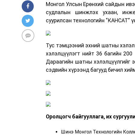
Монгол Улсын Ерөнхий сайдын ивээ
судлалын шинжлэх ухаан, инже
суурилсан технологийн “КАНСАТ” ү
Тус тэмцээний эхний шатны хэлэлц
хэлэлцүүлэгт нийт 36 багийн 200
Дараагийн шатны хэлэлцүүлгийг э
сэдвийн хүрээнд багууд бичил хий
Оролцогч байгууллага, их сургуул
Шинэ Монгол Технологийн Кол