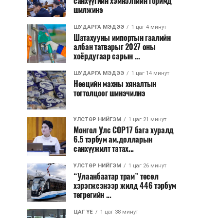
санхүүгийн хэмнэлтийн горимд
шилжинэ
ШУДАРГА МЭДЭЭ
1 цаг 4 минут
Шатахууны импортын гаалийн
албан татварыг 2027 оны
хоёрдугаар сарын ...
ШУДАРГА МЭДЭЭ
1 цаг 14 минут
Нөөцийн махны хяналтын
тогтолцоог шинэчилнэ
УЛСТӨР НИЙГЭМ
1 цаг 21 минут
Монгол Улс COP17 бага хуралд
6.5 тэрбум ам.долларын
санхүүжилт татах...
УЛСТӨР НИЙГЭМ
1 цаг 26 минут
“Улаанбаатар трам” төсөл
хэрэгжсэнээр жилд 446 тэрбум
төгрөгийн ...
ЦАГ ҮЕ
1 цаг 38 минут