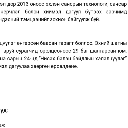
л дор 2013 оноос эхлэн сансрын технологи, сансар
нерчлэл болон хиймэл дагуул бүтээх зарчимд
ндэсний тэмцээнийг зохион байгуулж буй.
үүлэг өнгөрсөн баасан гарагт боллоо. Эхний шатны
 гаруй сурагчид оролцсоноос 29 баг шалгарсан юм.
нэ сарын 24-нд “Нисэх бэлэн байдлын хэлэлцүүлэг”
мэл дагуулаа хөөргөн өрсөлдөнө.
иуд:
леж