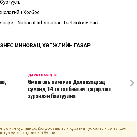
Сургууль
нологийн Холбоо
арк - National Information Technology Park
ЗНЕС ИННОВАЦ ХӨГЖЛИЙН ГАЗАР
ДАРААХ МЭДЭЭ
оо,
Өмнөговь аймгийн Даланзадгад
суманд 14 га талбайтай цэцэрлэгт
хүрээлэн байгуулна
гуулийн хуулийн холбогдох заалтын хүрээнд тус сайтын сэтгэгдэл
йг түр хугацаанд хаасан болно.