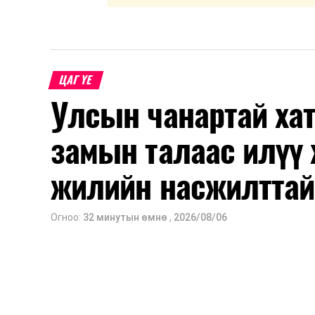
ЦАГ ҮЕ
Улсын чанартай хат
замын талаас илүү 
жилийн насжилттай
Огноо:
32 минутын өмнө
,
2026/08/06