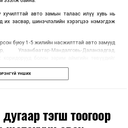
м эзэлж байна.
у хучилттай авто замын талаас илүү хувь нь
өд их засвар, шинэчлэлийн хэрэгцээ нэмэгдэж
.
рсон буюу 1-5 жилийн насжилттай авто замууд
р, Улаанбаатар-Мандалговь-Даланзадгад,
х коридорууд болон зарим аймгийн төвүүдийг
ЭРЭНГҮЙ УНШИХ
, их засвар, ээлжит засвар арчлалтын ажлыг
лөх нь замын хөдөлгөөний аюулгүй байдлыг
гах, төсвийн хөрөнгө оруулалтыг оновчтой
лбаныхан хэлж байна
гэж Зам, тээврийн яамнаас
дугаар тэгш тоогоор