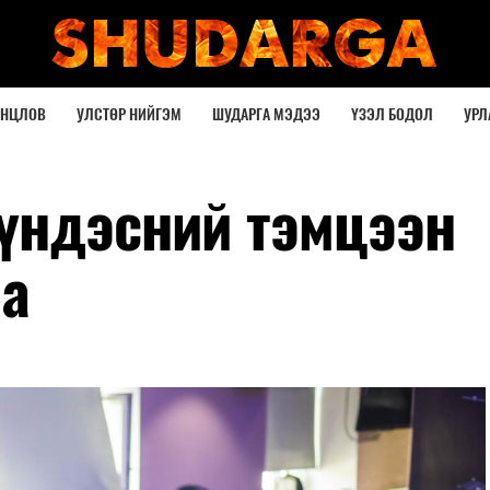
ОНЦЛОВ
УЛСТӨР НИЙГЭМ
ШУДАРГА МЭДЭЭ
ҮЗЭЛ БОДОЛ
УРЛ
үндэсний тэмцээн
на