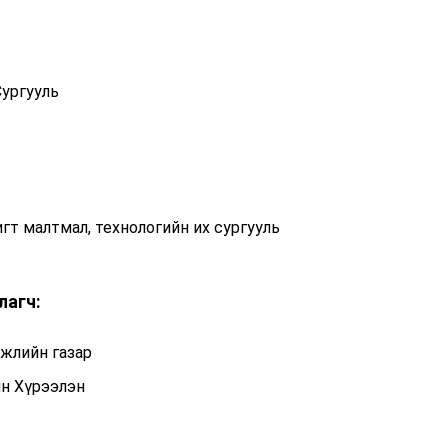
Сургууль
т малтмал, технологийн их сургууль
лагч:
жлийн газар
н Хүрээлэн