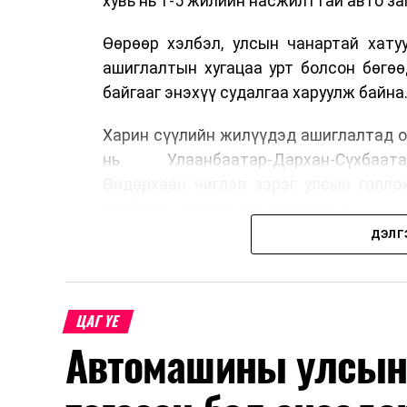
хувь нь 1-5 жилийн насжилттай авто за
Өөрөөр хэлбэл, улсын чанартай хату
ашиглалтын хугацаа урт болсон бөгө
байгааг энэхүү судалгаа харуулж байна
Харин сүүлийн жилүүдэд ашиглалтад о
нь Улаанбаатар-Дархан-Сүхбаата
Өндөрхаан чиглэл зэрэг улсын голло
холбосон чиглэлүүдэд төвлөрчээ.
ДЭЛГ
Авто замын насжилтыг тогтмол үнэлж
шинжлэх ухааны үндэслэлтэй төлөв
хангах, ашиглалтын хугацааг уртас
ЦАГ ҮЕ
төлөвлөхөд чухал ач холбогдолтойг а
Автомашины улсын 
мэдээллээ.