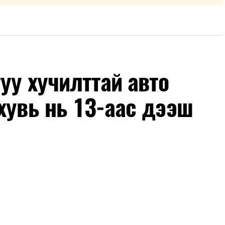
уу хучилттай авто
хувь нь 13-аас дээш