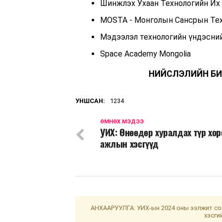
Шинжлэх Ухаан Технологийн Их 
MOSTA - Монголын Сансрын Тех
Мэдээлэл технологийн үндэсний п
Space Academy Mongolia
НИЙСЛЭЛИЙН БИ
УНШСАН:
1234
ӨМНӨХ МЭДЭЭ
УИХ: Өнөөдөр хуралдах түр хор
ажлын хэсгүүд
АНХААРУУЛГА: УИХ-ын 2024 оны ээлжит сон
хэсги