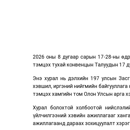
2026 оны 8 дугаар сарын 17-28-ны ө
тэмцэх тухай конвенцын Талуудын 17 ду
Энэ хурал нь дэлхийн 197 улсын Засг
хэвшил, иргэний нийгмийн байгууллага 
тэмцэх хамгийн том Олон Улсын арга 
Хурал болохтой холбоотой нийслэлий
үйлчилгээний хэвийн ажиллагааг ханг
ажиллагаанд дараах зохицуулалт хэрэг