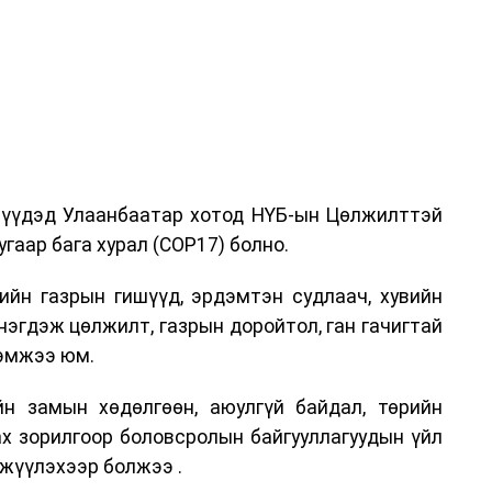
дрүүдэд Улаанбаатар хотод НҮБ-ын Цөлжилттэй
гаар бага хурал (COP17) болно.
ийн газрын гишүүд, эрдэмтэн судлаач, хувийн
нэгдэж цөлжилт, газрын доройтол, ган гачигтай
хэмжээ юм.
н замын хөдөлгөөн, аюулгүй байдал, төрийн
ах зорилгоор боловсролын байгууллагуудын үйл
жүүлэхээр болжээ .