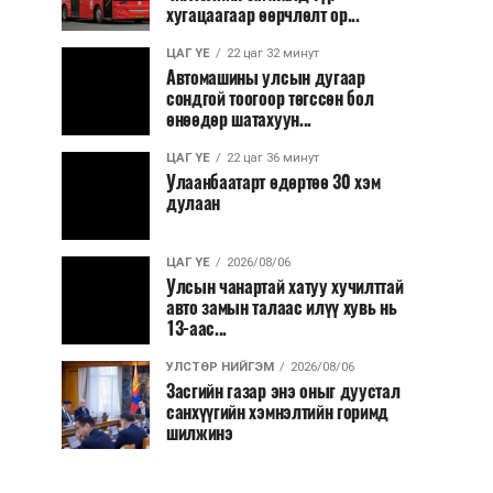
хугацаагаар өөрчлөлт ор...
ЦАГ ҮЕ
22 цаг 32 минут
Автомашины улсын дугаар
сондгой тоогоор төгссөн бол
өнөөдөр шатахуун...
ЦАГ ҮЕ
22 цаг 36 минут
Улаанбаатарт өдөртөө 30 хэм
дулаан
ЦАГ ҮЕ
2026/08/06
Улсын чанартай хатуу хучилттай
авто замын талаас илүү хувь нь
13-аас...
УЛСТӨР НИЙГЭМ
2026/08/06
Засгийн газар энэ оныг дуустал
санхүүгийн хэмнэлтийн горимд
шилжинэ