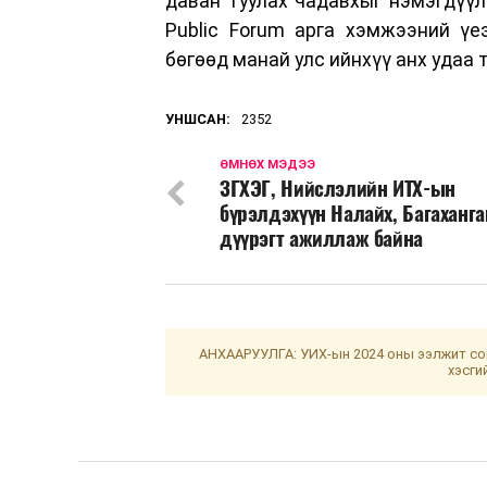
даван туулах чадавхыг нэмэгдүүл
Public Forum арга хэмжээний үе
бөгөөд манай улс ийнхүү анх удаа 
УНШСАН:
2352
ӨМНӨХ МЭДЭЭ
ЗГХЭГ, Нийслэлийн ИТХ-ын
бүрэлдэхүүн Налайх, Багаханга
дүүрэгт ажиллаж байна
АНХААРУУЛГА: УИХ-ын 2024 оны ээлжит сон
хэсги