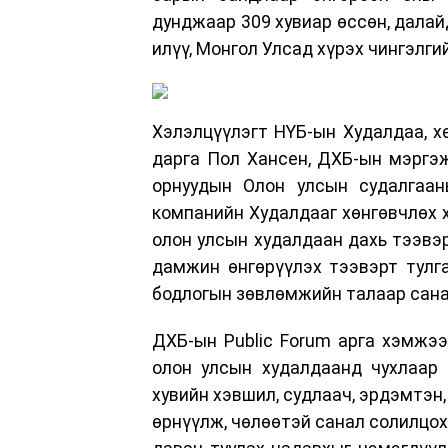
дунджаар 309 хувиар өссөн, далайд
илүү, Монгол Улсад хүрэх чингэлги
Хэлэлцүүлэгт НҮБ-ын Худалдаа, х
дарга Пол Хансен, ДХБ-ын мэргэ
орнуудын Олон улсын судалгаан
компанийн Худалдааг хөнгөвчлөх х
олон улсын худалдаан дахь тээвэр
дамжин өнгөрүүлэх тээвэрт тулга
бодлогын зөвлөмжийн талаар сана
ДХБ-ын Public Forum арга хэмжээ
олон улсын худалдаанд чухлаар 
хувийн хэвшил, судлаач, эрдэмтэн,
өрнүүлж, чөлөөтэй санал солилцох