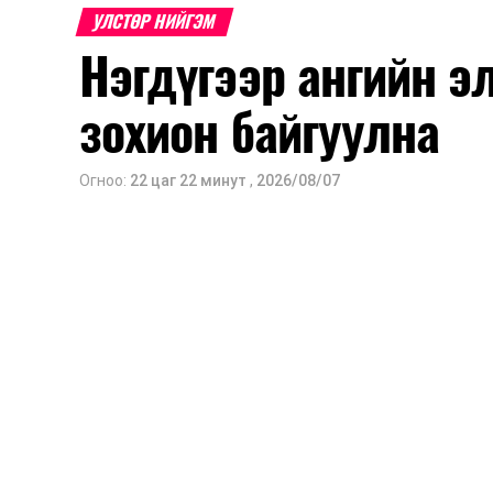
УЛСТӨР НИЙГЭМ
Нэгдүгээр ангийн э
зохион байгуулна
Огноо:
22 цаг 22 минут
,
2026/08/07