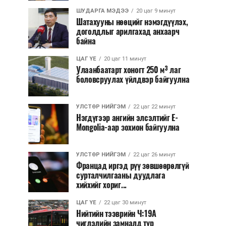
ШУДАРГА МЭДЭЭ
20 цаг 9 минут
Шатахууны нөөцийг нэмэгдүүлэх,
доголдлыг арилгахад анхаарч
байна
ЦАГ ҮЕ
20 цаг 11 минут
Улаанбаатарт хоногт 250 м³ лаг
боловсруулах үйлдвэр байгуулна
УЛСТӨР НИЙГЭМ
22 цаг 22 минут
Нэгдүгээр ангийн элсэлтийг E-
Mongolia-аар зохион байгуулна
УЛСТӨР НИЙГЭМ
22 цаг 26 минут
Францад иргэд рүү зөвшөөрөлгүй
сурталчилгааны дуудлага
хийхийг хориг...
ЦАГ ҮЕ
22 цаг 30 минут
Нийтийн тээврийн Ч:19А
чиглэлийн замналд түр