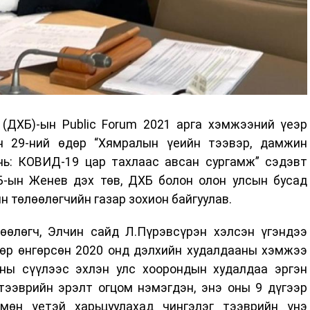
 (ДХБ)-ын Public Forum 2021 арга хэмжээний үеэр
н 29-ний өдөр “Хямралын үеийн тээвэр, дамжин
 нь: КОВИД-19 цар тахлаас авсан сургамж” сэдэвт
Б-ын Женев дэх төв, ДХБ болон олон улсын бусад
н төлөөлөгчийн газар зохион байгуулав.
өөлөгч, Элчин сайд Л.Пүрэвсүрэн хэлсэн үгэндээ
өөр өнгөрсөн 2020 онд дэлхийн худалдааны хэмжээ
 оны сүүлээс эхлэн улс хоорондын худалдаа эргэн
 тээврийн эрэлт огцом нэмэгдэн, энэ оны 9 дүгээр
мөн үетэй харьцуулахад чингэлэг тээврийн үнэ