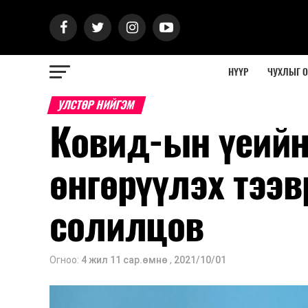
НҮҮР
ЧУХЛЫГ 
УЛСТӨР НИЙГЭМ
Ковид-ын үеийн
өнгөрүүлэх тээ
солилцов
Огноо:
4 жил 11 сар.өмнө
,
2021/10/01