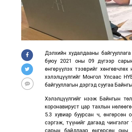
Дэлхийн худалдааны байгууллага
буюу 2021 оны 09 дүгээр сары
өнгөрүүлэх тээврийг хөнгөвчлөх
хэлэлцүүлгийг Монгол Улсаас НҮ
байгууллагын дэргэд суугаа Байнгы
Хэлэлцүүлгийг нээж Байнгын төл
коронавируст цар тахлын нөлөөг
5.3 хувиар буурсан ч, өнгөрсөн
сэргэж, түүнийг дагаад чингэлэг
сарын байдлаар өнгөрсөн оны 