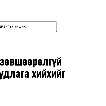
дрүүдэд E-Mongolia системээр бүртгэнэ.
ЭРЭНГҮЙ УНШИХ
дрүүдэд E-Mongolia системээр бүртгэнэ.
гийн баг сургуулиуд дээр ажиллахгүй.
 зөвшөөрөлгүй
удлага хийхийг
маар эхэлнэ.
нхимаар үргэлжилнэ.
утнуудыг дотуур байранд оруулж эхэлнэ.