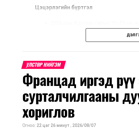
Цэцэрлэгийн бүртгэл
2026 оны 8 дугаар сарын 10–23-ны ө
Нэгдүгээр ангийн элсэлт
ДЭЛГ
2026 оны 8 дугаар сарын 17–28-ны ө
Энэ хугацаанд хүүхэд бүртгэх дэмжлэ
УЛСТӨР НИЙГЭМ
Францад иргэд рүү
Их, дээд сургуулийн хичээл
сурталчилгааны ду
2026 оны 9 дүгээр сарын 1-нээс цахи
2026 оны 9 дүгээр сарын 14-нөөс та
хориглов
Оюутны дотуур байр
Огноо:
22 цаг 26 минут
,
2026/08/07
2026 оны 9 дүгээр сарын 13-наас ою