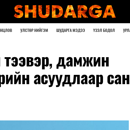
ОНЦЛОВ
УЛСТӨР НИЙГЭМ
ШУДАРГА МЭДЭЭ
ҮЗЭЛ БОДОЛ
УРЛ
 тээвэр, дамжин
врийн асуудлаар са