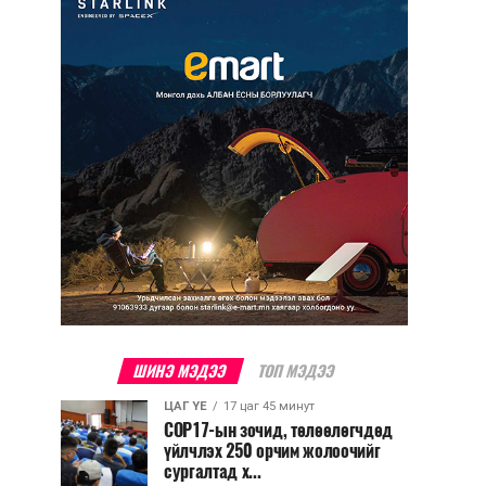
ШИНЭ МЭДЭЭ
ТОП МЭДЭЭ
ЦАГ ҮЕ
17 цаг 45 минут
COP17-ын зочид, төлөөлөгчдөд
үйлчлэх 250 орчим жолоочийг
сургалтад х...