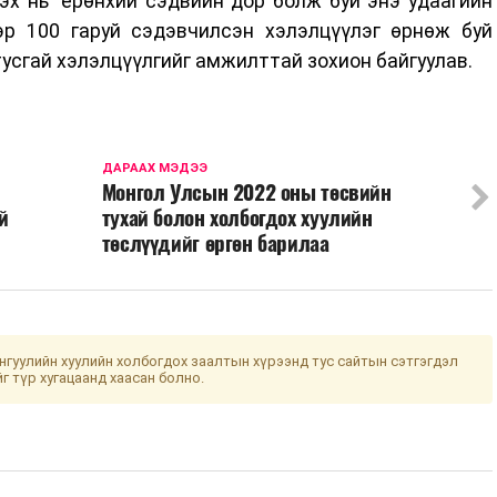
эх нь” ерөнхий сэдвийн дор болж буй энэ удаагийн
эр 100 гаруй сэдэвчилсэн хэлэлцүүлэг өрнөж буй
тусгай хэлэлцүүлгийг амжилттай зохион байгуулав.
ДАРААХ МЭДЭЭ
Монгол Улсын 2022 оны төсвийн
й
тухай болон холбогдох хуулийн
төслүүдийг өргөн барилаа
гуулийн хуулийн холбогдох заалтын хүрээнд тус сайтын сэтгэгдэл
йг түр хугацаанд хаасан болно.