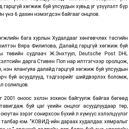
 гарцгүй хөгжиж буй улсуудын хувьд уг үзүүлэлт бүр
йн үнэ 6 дахин нэмэгдсэн байгааг онцлов.
өгжлийн бага хурлын Худалдааг хөнгөвчлөх тасгийн
жилтэн Вяра Филипова, Далайд гарцгүй хөгжиж буй
ы төвийн судлаач Ж.Энхтуул, Deutsche Post DHL
элтсийн дарга Стивен Поп нар илтгэгчээр оролцож,
, нэн ялангуяа далайд гарцгүй хөгжиж буй улсуудын
рч буй асуудлууд, тэдгээрийг шийдвэрлэх боломж,
л солилцов.
г 2001 оноос эхлэн зохион байгуулж байгаа бөгөөд
тавигдаж буй цаг үеийн онцлог асуудлуудаар төр,
 оюутан зэрэг сонирхсон бүхий л хүмүүс хэлэлцүүлэг
 талбар юм. “КОВИД-ийн дараах худалдаа: хямралыг