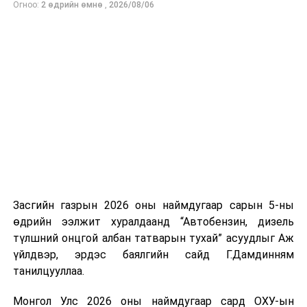
Огноо:
2 өдрийн өмнө
,
2026/08/06
нийлүүлэлтийг тогтворжуулах хүрээнд бусад эх
үүсвэрийг нэмэгдүүлэх чиглэлд анхаарч байна.
Замын-Үүд боомтоор 2000 тонн дизель түлш орж
ирсэн бөгөөд шилжүүлэн ачих ажиллагаа хийгдэж
байна" гэлээ
гэж Аж үйлдвэр, эрдэс баялгийн яамнаас
мэдээллээ.
Засгийн газрын 2026 оны наймдугаар сарын 5-ны
өдрийн ээлжит хуралдаанд “Автобензин, дизель
түлшний онцгой албан татварын тухай” асуудлыг Аж
үйлдвэр, эрдэс баялгийн сайд Г.Дамдинням
танилцууллаа.
Монгол Улс 2026 оны наймдугаар сард ОХУ-ын