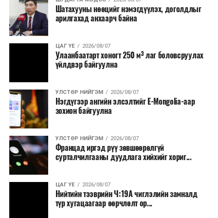
Шатахууны нөөцийг нэмэгдүүлэх, доголдлыг
болон арилжааны банкуудтай хамтран стратегийн
арилгахад анхаарч байна
бүтээгдэхүүний нөөц бүрдүүлэх, хадгалах, түгээх,
борлуулах бүх шатанд цахим төлбөрийн баримт
үйлдэж, бүртгэлийг ил тод болгох юм.
ЦАГ ҮЕ
2026/08/07
Улаанбаатарт хоногт 250 м³ лаг боловсруулах
үйлдвэр байгуулна
2026 оны намар бэлтгэж, 2027 оны хавар худалдаанд
гаргах нөөцийн махны бүрдүүлэлтэд Нийслэлийн
Засаг дарга Б.Пүрэвдагваг онцгойлон анхаарч
УЛСТӨР НИЙГЭМ
2026/08/07
Нэгдүгээр ангийн элсэлтийг E-Mongolia-аар
ажиллахыг Ерөнхий сайд үүрэг болгожээ.
зохион байгуулна
Нөөцийн махыг цахим системд бүртгэснээр мах
бэлтгэлийн явц, нөөцийн үлдэгдэл ил тод болно. Мөн
УЛСТӨР НИЙГЭМ
2026/08/07
хөнгөлөлттэй зээлийг зориулалтын бусаар ашиглах
Францад иргэд рүү зөвшөөрөлгүй
сурталчилгааны дуудлага хийхийг хориг...
явдлыг таслан зогсоох, хүртээмжийг нэмэгдүүлэх,
өрсөлдөөнийг бий болгох боломжтой гэж үзжээ.
ЦАГ ҮЕ
2026/08/07
Иргэд агуулах, үйлдвэрээс махаа шууд худалдан авах,
Нийтийн тээврийн Ч:19А чиглэлийн замналд
түр хугацаагаар өөрчлөлт ор...
малчид системээр дамжуулан бүтээгдэхүүнээ
эцсийн хэрэглэгчид борлуулах боломж бүрдэх юм.