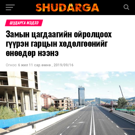
ШУДАРГА МЭДЭЭ
Замын цагдаагийн ойролцоох
гүүрэн гарцын хөдөлгөөнийг
өнөөдөр нээнэ
Огноо:
6 жил 11 сар.өмнө
,
2019/09/16