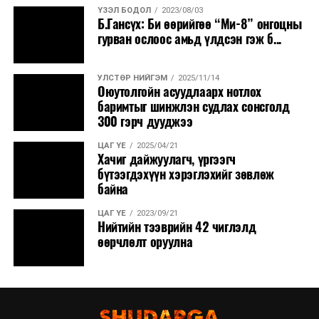
ҮЗЭЛ БОДОЛ
2023/08/03
Б.Гансүх: Би өөрийгөө “Ми-8” онгоцны
гурван ослоос амьд үлдсэн гэж б...
УЛСТӨР НИЙГЭМ
2025/11/14
Оюутолгойн асуудлаарх нотлох
баримтыг шинжлэн судлах сонсголд
300 гэрч дууджээ
ЦАГ ҮЕ
2025/04/21
Хачиг дайжуулагч, үргээгч
бүтээгдэхүүн хэрэглэхийг зөвлөж
байна
ЦАГ ҮЕ
2023/09/21
Нийтийн тээврийн 42 чиглэлд
өөрчлөлт оруулна