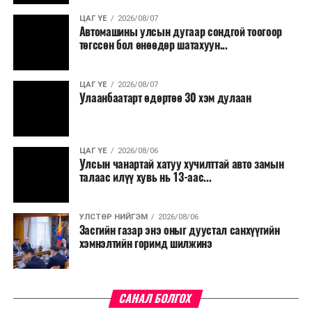
ЦАГ ҮЕ
2026/08/07
Түүнчлэн түлш, улаанбуудай, хүнсний ногооны нөөц
Автомашины улсын дугаар сондгой тоогоор
бүрдүүлэх зоорь, агуулах барих аж ахуйн нэгжүүдэд
төгссөн бол өнөөдөр шатахуун...
хөнгөлөлттэй зээл олгох, цахилгааны хөнгөлөлт
үзүүлэхийг салбарын сайд нарт үүрэг болголоо.
ЦАГ ҮЕ
2026/08/07
Улаанбаатарт өдөртөө 30 хэм дулаан
ЦАГ ҮЕ
2026/08/06
Улсын чанартай хатуу хучилттай авто замын
талаас илүү хувь нь 13-аас...
УЛСТӨР НИЙГЭМ
2026/08/06
Засгийн газар энэ оныг дуустал санхүүгийн
хэмнэлтийн горимд шилжинэ
САНАЛ БОЛГОХ