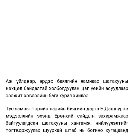
гол замын сүлжээг бий болгож, хөдөлгөөний аюулгүй
байдал хангагдах, замын хөдөлгөөний ачааллыг
бууруулж, иргэдээ ая тухтай саадгүй зорчуулах,
зорчигч тээвэрлэгчдийн цаг хугацааг хэмнэх эдийн
засгийн өндөр үр ашигтай, нийслэл хотын өнгө
үзэмжийг сайжруулах чухал ач холбогдолтой юм.
УНШСАН:
9355
Аж үйлдвэр, эрдэс баялгийн яамнаас шатахууны
ДАРААХ МЭДЭЭ
нөхцөл байдалтай холбогдуулан цаг үеийн асуудлаар
Ерөнхий сайд У.Хүрэлсүх газар тариалангийн бүс нутагт
ээлжит хэвлэлийн бага хурал хийлээ.
ажиллаж байна
ӨМНӨХ МЭДЭЭ
Тус яамны Төрийн нарийн бичгийн дарга Б.Дашпүрэв
Өнөөдөр цахилгаан шугам тоноглолд засвар үйлчилгээ
мэдээллийн эхэнд Ерөнхий сайдын захирамжаар
хийх хуваарь
байгуулагдсан шатахууны хангамж, нийлүүлэлтийг
тогтворжуулах шуурхай штаб нь богино хугацаанд