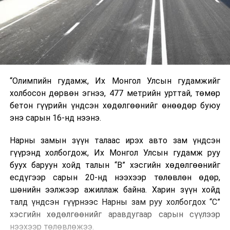
“Олимпийн гудамж, Их Монгол Улсын гудамжийг
холбосон дөрвөн эгнээ, 477 метрийн урттай, төмөр
бетон гүүрийн үндсэн хөдөлгөөнийг өнөөдөр буюу
энэ сарын 16-нд нээнэ.
Нарны замын зүүн талаас ирэх авто зам үндсэн
гүүрэнд холбогдож, Их Монгол Улсын гудамж руу
буух баруун хойд талын “В” хэсгийн хөдөлгөөнийг
есдүгээр сарын 20-нд нээхээр төлөвлөн өдөр,
шөнийн ээлжээр ажиллаж байна. Харин зүүн хойд
талд үндсэн гүүрнээс Нарны зам руу холбогдох “С”
хэсгийн хөдөлгөөнийг аравдугаар сарын сүүлээр
нээхээр төлөвлөжээ.