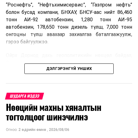
“Роснефть”, “Нефтьхимисервис”, “Газпром нефть”
болон бусад компани, БНХАУ, БНСУ-аас нийт 86,460
тонн АИ-92 автобензин, 1,280 тонн АИ-95
автобензин, 178,650 тонн дизель түлш, 7,000 тонн
онгоцны түлш авахаар захиалгаа баталгаажуулж,
гэрээ байгуулжээ.
Ойрх Дорнод дахь геополитикийн нөхцөл байдал,
Орос, Украины дайнаас шалтгаалсан газрын тосны
ДЭЛГЭРЭНГҮЙ УНШИХ
үнийн өсөлт дэлхийн зах зээлд буураагүй байна.
Үүний улмаас наймдугаар сард хил үнэ тонн тутамд
дахин өсөж, ОХУ болон бусад эх үүсвэрээс худалдан
авах шатахууны үнэ 1,200-2,000 ам.долларт хүрчээ.
ШУДАРГА МЭДЭЭ
Нөөцийн махны хяналтын
Иймд дотоодын зах зээл дэх үнийн өсөлтийг
сааруулахын тулд гаалийн болон онцгой албан
тогтолцоог шинэчилнэ
татварыг тэглэх шаардлага үүссэнийг салбарын сайд
танилцуулсан байна.
Огноо:
2 өдрийн өмнө
,
2026/08/06