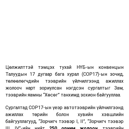
Долгормаа, Таваг буудлагын төв, Ультра
грийн, Жимобайл, Монгол хаад, Сайхан
булган, Нарны орон, Морьтон шанкур,
Хийморьт хишигтэн, Илд бамбай, Бамбай,
Шилийн булаг, Ичонсанворлд, Женко тур,
Женко бюри-1, Эхэн трейд, Хорстрек,
Хүннү, Скайтел, Хайрын билэг, Энжой,
Тулгат гацаа, Мандал жуулчин, Загас
үржүүлэг, Харзтай, Азжаргал, Халиун трэвл.
Цөлжилттэй тэмцэх тухай НҮБ-ын конвенцын
Талуудын 17 дугаар бага хурал (COP17)-ын зочид,
Цахилгаан эрчим хүчээр түр хязгаарлагдах
төлөөлөгчдийн тээврийн үйлчилгээнд ажиллах
хэрэглэгчдийг байршлаар нь баримжаалан жагсааж
жолооч нарт зориулсан нэгдсэн сургалтыг Зам,
байгааг анхаарна уу. Цаг агаарын болон болзошгүй
тээврийн яамны “Хөсөг” танхимд зохион байгууллаа.
аваар саатлаас шалтгаалан хуваарьт өөрчлөлт орох
магадлалтай ба өөрчлөгдсөн тохиолдолд УБЦТС
Сургалтад COP17-ын үеэр автотээврийн үйлчилгээнд
ТӨХК-тай байгуулсан гэрээнд бүртгэлтэй утсаар
ажиллах төрийн болон хувийн хэвшлийн
холбогдож ААН, үйлдвэр, компаниудад мэдээлэх
байгууллагууд, “Зорчигч тээвэр I, II”, “Зорчигч тээвэр
болно.
III, IV”-ийн нийт
250 орчим жолооч
, тээврийн