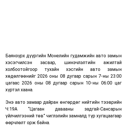
байгууламжаас гардаг лагийг байгаль орчинд аюулгүй
мэдээллээ.
аргаар боловсруулж, эзлэхүүнийг эрс бууруулах
зориулалттай. Лагийг өндөр температурт шатааснаар
эзлэхүүн нь 90 хүртэл хувиар буурч, бактери, вирус
болон бусад өвчин үүсгэгч бичил биетнийг устгах
боломжтой.
Түүнчлэн шаталтын явцад үүсэх дулааныг цахилгаан
болон дулааны эрчим хүч үйлдвэрлэхэд ашиглаж
Баянзүрх дүүргийн Монелийн гудамжийн авто замын
болдог. Зарим технологийн хувьд шаталтын дараа
хэсэгчилсэн засвар, шинэчлэлтийн ажилтай
үлдэх үнснээс фосфор зэрэг ашигт эрдсийг сэргээн
холбоотойгоор тухайн хэсгийн авто замын
авах боломжтой аж.
хөдөлгөөнийг 2026 оны 08 дугаар сарын 7-ны 23:00
цагаас 2026 оны 08 дугаар сарын 10-ны 06:00 цаг
Япон, Герман, Швейцар, Нидерланд, Өмнөд Солонгос
хүртэл хаана.
зэрэг улс лаг хатаах, шатаах технологийг ашиглаж
байна. Тухайлбал, Германд лаг шатаах үйлдвэрээс
Энэ авто замаар дайран өнгөрдөг нийтийн тээврийн
гарсан үнснээс фосфор сэргээн авах технологи
Ч:19А “Цагаан давааны задгай-Сансарын
ашигладаг бол Нидерландад төвлөрсөн лаг
үйлчилгээний төв” чиглэлийн замналд түр хугацаагаар
боловсруулах үйлдвэрүүдээр дулаан, цахилгаан
өөрчлөлт орж байна.