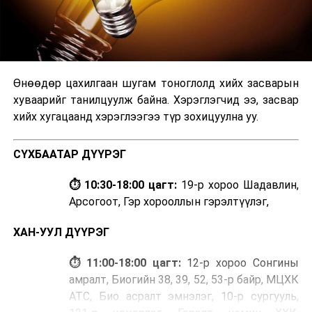
Өнөөдөр цахилгаан шугам тоноглолд хийх засварын
хуваарийг танилцуулж байна. Хэрэглэгчид ээ, засвар
хийх хугацаанд хэрэглээгээ түр зохицуулна уу.
СҮХБААТАР ДҮҮРЭГ
⏱ 10:30-18:00 цагт:
19-р хороо Шадавлин,
Арсогоот, Гэр хорооллын гэрэлтүүлэг,
ХАН-УУЛ ДҮҮРЭГ
⏱ 11:00-18:00 цагт:
12-р хороо Сонгины
амралт, Биогийн 38, 39, 52, 53-р байр, МЦХК
АТС, Био асралт эмнэлэг, 10-р сургууль,