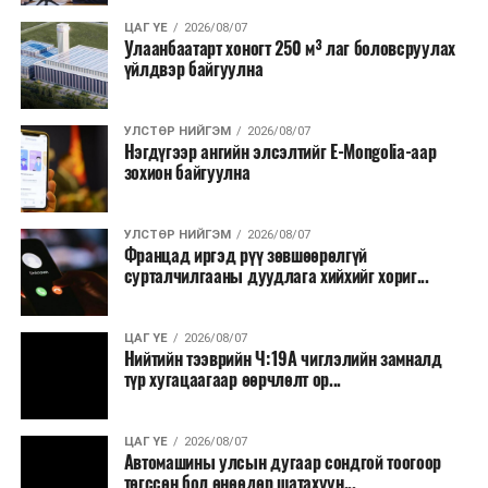
ЦАГ ҮЕ
2026/08/07
Улаанбаатарт хоногт 250 м³ лаг боловсруулах
үйлдвэр байгуулна
УЛСТӨР НИЙГЭМ
2026/08/07
Нэгдүгээр ангийн элсэлтийг E-Mongolia-аар
зохион байгуулна
УЛСТӨР НИЙГЭМ
2026/08/07
Францад иргэд рүү зөвшөөрөлгүй
сурталчилгааны дуудлага хийхийг хориг...
ЦАГ ҮЕ
2026/08/07
Нийтийн тээврийн Ч:19А чиглэлийн замналд
түр хугацаагаар өөрчлөлт ор...
ЦАГ ҮЕ
2026/08/07
Автомашины улсын дугаар сондгой тоогоор
төгссөн бол өнөөдөр шатахуун...