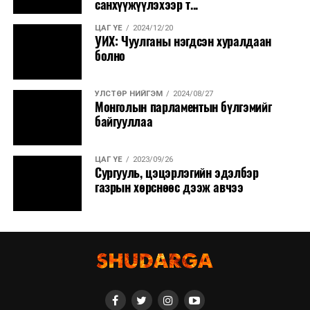
санхүүжүүлэхээр т...
ЦАГ ҮЕ
2024/12/20
УИХ: Чуулганы нэгдсэн хуралдаан
болно
УЛСТӨР НИЙГЭМ
2024/08/27
Монголын парламентын бүлгэмийг
байгууллаа
ЦАГ ҮЕ
2023/09/26
Сургууль, цэцэрлэгийн эдэлбэр
газрын хөрснөөс дээж авчээ