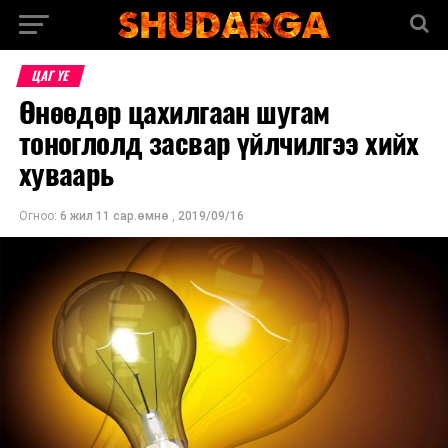
ЦАГ ҮЕ
Өнөөдөр цахилгаан шугам
тоноглолд засвар үйлчилгээ хийх
хуваарь
Огноо:
6 жил 11 сар.өмнө
,
2019/09/16