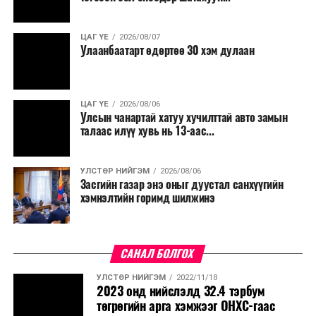
ЦАГ ҮЕ
2026/08/07
Улаанбаатарт өдөртөө 30 хэм дулаан
ЦАГ ҮЕ
2026/08/06
Улсын чанартай хатуу хучилттай авто замын
талаас илүү хувь нь 13-аас...
УЛСТӨР НИЙГЭМ
2026/08/06
Засгийн газар энэ оныг дуустал санхүүгийн
хэмнэлтийн горимд шилжинэ
САНАЛ БОЛГОХ
УЛСТӨР НИЙГЭМ
2022/11/18
2023 онд нийслэлд 32.4 тэрбум
төгрөгийн арга хэмжээг ОНХС-гаас