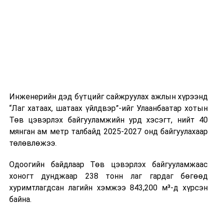
цагийн менежмент, мэдээлэл дамжуулах журам,
холбогдох байгууллагуудын уялдаа холбоо, аюулгүй
ажиллагааны чиглэлээр жолооч нарыг сургалт, арга
зүйгээр хангаж байна.
Мөн зам тээврийн осол, саатал болон бусад эрсдэл,
онцгой нөхцөл үүссэн үед авах арга хэмжээ, ачаалал
ихтэй нөхцөлд тайван, зөв, шуурхай шийдвэр гаргах,
Инженерийн дэд бүтцийг сайжруулах ажлын хүрээнд
өдөр тутмын ажлын бэлэн байдлыг хангах зэрэг
“Лаг хатаах, шатаах үйлдвэр”-ийг Улаанбаатар хотын
практик ур чадварыг сургалтын хөтөлбөрт тусгажээ.
Төв цэвэрлэх байгууламжийн урд хэсэгт, нийт 40
мянган ам метр талбайд 2025-2027 онд байгуулахаар
Сургалтыг танилцуулах лекц, асуулт-хариулт,
төлөвлөжээ.
жишээнд суурилсан сургалт, багаар ажиллах дасгал,
маршрут болон тээвэрлэлтийн урсгалын зураглалтай
Одоогийн байдлаар Төв цэвэрлэх байгууламжаас
танилцах, онцгой нөхцөлд ажиллах дадлага зэрэг
хоногт дунджаар 238 тонн лаг гардаг бөгөөд
онол, практик хосолсон хэлбэрээр зохион байгуулж
хуримтлагдсан лагийн хэмжээ 843,200 м³-д хүрсэн
байна.
байна.
Сургалтын үеэр COP17 олон улсын бага хурлыг