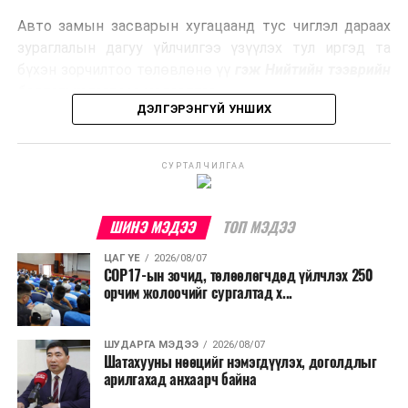
эрчим хүч үйлдвэрлэдэг.
Авто замын засварын хугацаанд тус чиглэл дараах
Ийнхүү лаг хатаах, шатаах технологийг лагийн
зураглалын дагуу үйлчилгээ үзүүлэх тул иргэд та
эзлэхүүнийг бууруулахын зэрэгцээ эрчим хүч
бүхэн зорчилтоо төлөвлөнө үү
гэж Нийтийн тээврийн
үйлдвэрлэх, нөөцийг дахин ашиглах чиглэлээр олон
бодлогын газраас мэдээллээ.
улсад өргөн ашиглаж байна.
ДЭЛГЭРЭНГҮЙ УНШИХ
СУРТАЛЧИЛГАА
ШИНЭ МЭДЭЭ
ТОП МЭДЭЭ
ЦАГ ҮЕ
2026/08/07
COP17-ын зочид, төлөөлөгчдөд үйлчлэх 250
орчим жолоочийг сургалтад х...
ШУДАРГА МЭДЭЭ
2026/08/07
Шатахууны нөөцийг нэмэгдүүлэх, доголдлыг
арилгахад анхаарч байна