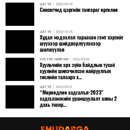
ЦАГ ҮЕ
2020/09/28
Сонсогчид цэргийн тангараг өргөлөө
ЦАГ ҮЕ
2022/10/26
Худал мэдээлэл тараасан гэмт хэргийг
шүүхээр шийдвэрлүүлэхээр
шилжүүлэв
УЛСТӨР НИЙГЭМ
2022/03/09
Хуульчийн эрх зүйн байдлын тухай
хуулийн шинэчилсэн найруулгын
төслийн талаарх х...
ЦАГ ҮЕ
2023/09/21
“Мөрөөдлөө хадгалъя-2023”
хадгаламжийн урамшуулалт аяны 2
дахь тохир...