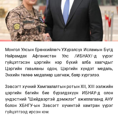
Монгол Улсын Ерөнхийлөгч У.Хүрэлсүх Исламын Бүгд
Найрамдах Афганистан Улс /ИБНАУ/-д үүрэг
гүйцэтгэсэн цэргийн нэр бүхий алба хаагчдыг
Цэргийн гавьяаны одон, Цэргийн хүндэт медаль,
Энхийн төлөө медалиар шагнаж, баяр хүргэлээ.
Зэвсэгт хүчний Хамгаалалтын ротын XII, XIII ээлжийн
цэргийн багийн бие бүрэлдэхүүн ИБНАУ-д олон
үндэстний “Шийдвэртэй дэмжлэг” ажиллагаанд АНУ
болон ХБНГУ-ын Зэвсэгт хүчинтэй хамтран үүрэг
гүйцэтгээд ирсэн юм.