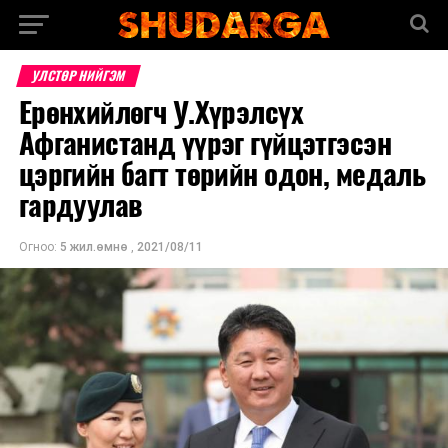
УЛСТӨР НИЙГЭМ
Ерөнхийлөгч У.Хүрэлсүх
Афганистанд үүрэг гүйцэтгэсэн
цэргийн багт төрийн одон, медаль
гардуулав
Огноо:
5 жил.өмнө
,
2021/08/11