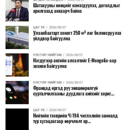
Шатахууны нөөцийг нэмэгдүүлэх, доголдлыг
тушаалтны томилолтоос бусад гадаад
арилгахад анхаарч байна
томилолт, гадаадын зочин хүлээн авах зардал;
Зайлшгүй шаардлагагүй тоног төхөөрөмж,
ЦАГ ҮЕ
2026/08/07
тавилга, автомашин худалдан авах;
Улаанбаатарт хоногт 250 м³ лаг боловсруулах
үйлдвэр байгуулна
Батлан хамгаалах, хууль зүйн салбараас бусад
сургалт, дадлага;
УЛСТӨР НИЙГЭМ
2026/08/07
Хуулиар заавал мэдээлэхээс бусад кино,
Нэгдүгээр ангийн элсэлтийг E-Mongolia-аар
контент, хэвлэлийн зардал;
зохион байгуулна
Заавал олгохоос бусад тэтгэмж, урамшуулал.
УЛСТӨР НИЙГЭМ
2026/08/07
Санхүүгийн хэмнэлтийн горимыг 2026 оны
Францад иргэд рүү зөвшөөрөлгүй
арванхоёрдугаар сарын 31 хүртэл мөрдөнө. Харин
сурталчилгааны дуудлага хийхийг хориг...
эрүүл мэндийн салбар уг хэмнэлтийн горимд
хамрагдахгүй бөгөөд цэцэрлэг, сургуулийн хүүхдийн
ЦАГ ҮЕ
2026/08/07
эрт илрүүлэг, вакцинжуулалт, томуу, томуу төст
Нийтийн тээврийн Ч:19А чиглэлийн замналд
өвчний эсрэг арга хэмжээ зэрэг зайлшгүй
түр хугацаагаар өөрчлөлт ор...
шаардлагатай ажлууд төлөвлөгөөний дагуу