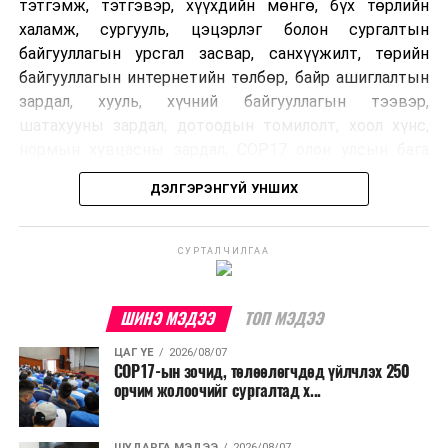
тэтгэмж, тэтгэвэр, хүүхдийн мөнгө, бүх төрлийн
халамж, сургууль, цэцэрлэг болон сургалтын
байгууллагын урсгал засвар, санхүүжилт, төрийн
байгууллагын интернетийн төлбөр, байр ашиглалтын
зардал, хууль, хүчний байгууллагын тээвэр,
шатахууны зардал, дотоодын томилолт, хоол хүнс,
нормын хувцасны зардал, COP17 олон улсын бага
хурлын зардал, Засгийн газрын өр, орон нутгийн нөөц
ДЭЛГЭРЭНГҮЙ УНШИХ
хөрөнгийн санхүүжилтийг хэвийн үргэлжлүүлэхээр
шийдвэрлэжээ.
СУРТАЛЧИЛГАА
Харин дараах зардлыг хязгаарлахаар болсон байна.
Үүнд:
ШИНЭ МЭДЭЭ
ТОП МЭДЭЭ
Олон улсын болон Засгийн газрын
ЦАГ ҮЕ
2026/08/07
шийдвэртэйгээс бусад хурал, зөвлөгөөн, ой,
COP17-ын зочид, төлөөлөгчдөд үйлчлэх 250
тэмдэглэлт өдөр, найр наадам, соёлын арга
орчим жолоочийг сургалтад х...
хэмжээ;
Урьдчилан төлөвлөсөн төрийн өндөр албан
ШУДАРГА МЭДЭЭ
2026/08/07