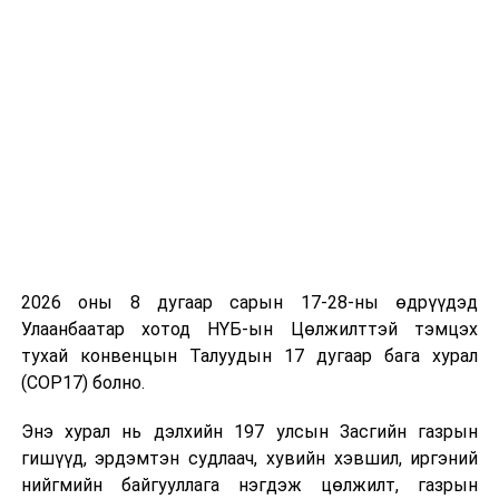
нь Зэвсэгт хүчний Ерөнхий командлагчийн хувьд
талархал илэрхийллээ.
“Шийдвэртэй дэмжлэг” ажиллагаанд оролцсон цэрэг
дайчдаа төлөөлж Зэвсэгт хүчний 013 дугаар ангийн
ротын ахлагч, ахлах ахлагч Ш.Жамсран үг хэллээ.
Тэрбээр Монгол Улсын төр, засаг, цэргийн дээд
удирдлагаас өгсөн үүргийн дагуу дайчин
нөхөдтэйгээ хамт иргэд, тээврийн хэрэгслийг
шалган нэвтрүүлэх, аюулгүй байдлыг нь хангах
2026 оны 8 дугаар сарын 17-28-ны өдрүүдэд
хариуцлагатай албаа нэр төртэй биелүүлсэндээ
Улаанбаатар хотод НҮБ-ын Цөлжилттэй тэмцэх
баяртай байгаагаа хэлэв.
тухай конвенцын Талуудын 17 дугаар бага хурал
(COP17) болно.
Зэвсэгт хүчний 027 дугаар ангийн сэтгэлзүй, биеийн тамирын
офицер, ахмад Т.Билгүүн:
Энэ хурал нь дэлхийн 197 улсын Засгийн газрын
гишүүд, эрдэмтэн судлаач, хувийн хэвшил, иргэний
нийгмийн байгууллага нэгдэж цөлжилт, газрын