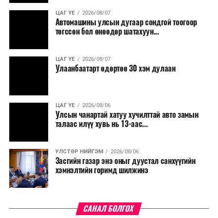
үргэлжилнэ гэж Ерөнхий сайд Н.Учрал онцоллоо.
ЦАГ ҮЕ
2026/08/07
Автомашины улсын дугаар сондгой тоогоор
Мөн бүх шатны төсвийн ерөнхийлөн захирагч нарт
төгссөн бол өнөөдөр шатахуун...
салбар бүрдээ урсгал зардлыг 20 хувиар бууруулах,
нөхөн томилгоо хийхгүй байх, аялал, амралт, зугаалга,
ЦАГ ҮЕ
2026/08/07
хамт олны урлаг, спортын арга хэмжээг зохион
Улаанбаатарт өдөртөө 30 хэм дулаан
байгуулахгүй байх, төрийн албанд шинэ орон тоо бий
болгохгүй байх, эрчим хүчний хэрэглээг хэмнэх, хурал,
сургалтыг цахим хэлбэрт шилжүүлэх, төрийн албан
ЦАГ ҮЕ
2026/08/06
хаагчдыг зарим өдрүүдэд цахимаар ажиллуулах арга
Улсын чанартай хатуу хучилттай авто замын
хэмжээг үргэлжлүүлэхийг үүрэг болголоо.
талаас илүү хувь нь 13-аас...
Төсвийн сахилга бат сайжирч, эдийн засгийн нөхцөл
УЛСТӨР НИЙГЭМ
2026/08/06
байдал хэвийн болсон тохиолдолд эдгээр
Засгийн газар энэ оныг дуустал санхүүгийн
хязгаарлалтыг үе шаттайгаар сулруулах юм.
хэмнэлтийн горимд шилжинэ
САНАЛ БОЛГОХ