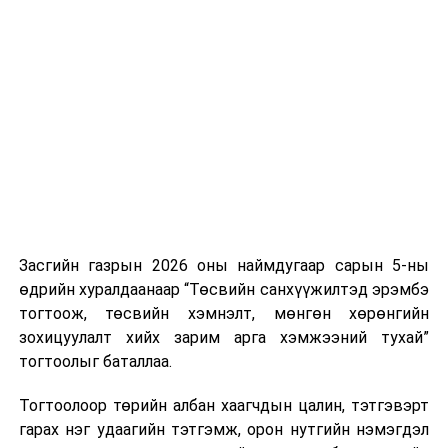
Хуулийг зөрчиж дуудлага хийсэн хувь хүнийг нэг
дуудлага тутамд 75 мянга хүртэлх евро, аж ахуйн
нэгжийг 375 мянга хүртэлх еврогоор торгох
боломжтой. Харин хэрэглэгч өөрөө зөвшөөрсөн,
эсвэл тухайн компанитай өмнө нь гэрээний
харилцаатай бөгөөд шинэ үйлчилгээ санал болгож
буй тохиолдолд хориг үйлчлэхгүй. Иргэд
зөвшөөрөлгүй дуудлагын талаар төрийн цахим
хуудсаар мэдээлэх боломжтой.
Засгийн газрын 2026 оны наймдугаар сарын 5-ны
Шинэ хууль Францын зах зээлд үйлчилдэг гадаадын
өдрийн хуралдаанаар “Төсвийн санхүүжилтэд эрэмбэ
дуудлагын төвүүдэд нөлөөлөхөөр байна. Тухайлбал,
тогтоож, төсвийн хэмнэлт, мөнгөн хөрөнгийн
Мароккогийн дуудлагын төвүүдийн орлогын 80 гаруй
зохицуулалт хийх зарим арга хэмжээний тухай”
хувь Францын зах зээлээс бүрддэг бөгөөд тус улсын
тогтоолыг баталлаа.
40–50 мянган ажлын байр эрсдэлд орж болзошгүйг
Мароккогийн хөдөлмөр эрхлэлтийн сайд мэдэгджээ.
Тогтоолоор төрийн албан хаагчдын цалин, тэтгэвэрт
гарах нэг удаагийн тэтгэмж, орон нутгийн нэмэгдэл