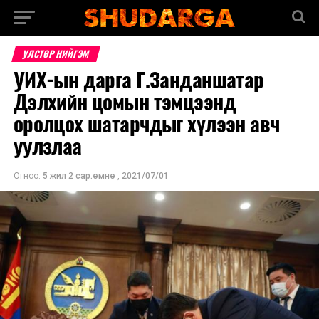
УЛСТӨР НИЙГЭМ
УИХ-ын дарга Г.Занданшатар
Дэлхийн цомын тэмцээнд
оролцох шатарчдыг хүлээн авч
уулзлаа
Огноо:
5 жил 2 сар.өмнө
,
2021/07/01