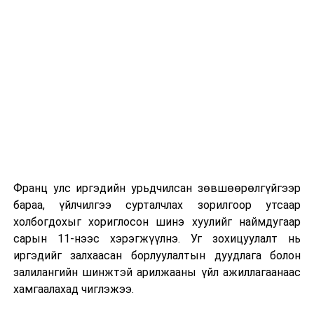
сургуулиуд дээр ажиллахгүй.
Их, дээд сургуулийн хичээл
2026 оны 9 дүгээр сарын 1-нээс цахимаар
эхэлнэ.
2026 оны 9 дүгээр сарын 14-нөөс танхимаар
үргэлжилнэ.
Оюутны дотуур байр
Франц улс иргэдийн урьдчилсан зөвшөөрөлгүйгээр
2026 оны 9 дүгээр сарын 13-наас оюутнуудыг
бараа, үйлчилгээ сурталчлах зорилгоор утсаар
дотуур байранд оруулж эхэлнэ.
холбогдохыг хориглосон шинэ хуулийг наймдугаар
Сургууль, цэцэрлэгийн үйл ажиллагааны
сарын 11-нээс хэрэгжүүлнэ. Уг зохицуулалт нь
зохицуулалт
иргэдийг залхаасан борлуулалтын дуудлага болон
залилангийн шинжтэй арилжааны үйл ажиллагаанаас
2026 оны 8 дугаар сарын 17–28-ны өдрүүдэд
хамгаалахад чиглэжээ.
нийслэлийн бүх сургууль, цэцэрлэгт ажлын