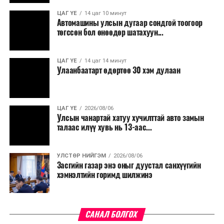
үргэлжилнэ гэж Ерөнхий сайд Н.Учрал онцоллоо.
ЦАГ ҮЕ
14 цаг 10 минут
Автомашины улсын дугаар сондгой тоогоор
Мөн бүх шатны төсвийн ерөнхийлөн захирагч нарт
төгссөн бол өнөөдөр шатахуун...
салбар бүрдээ урсгал зардлыг 20 хувиар бууруулах,
нөхөн томилгоо хийхгүй байх, аялал, амралт, зугаалга,
ЦАГ ҮЕ
14 цаг 14 минут
хамт олны урлаг, спортын арга хэмжээг зохион
Улаанбаатарт өдөртөө 30 хэм дулаан
байгуулахгүй байх, төрийн албанд шинэ орон тоо бий
болгохгүй байх, эрчим хүчний хэрэглээг хэмнэх, хурал,
сургалтыг цахим хэлбэрт шилжүүлэх, төрийн албан
ЦАГ ҮЕ
2026/08/06
хаагчдыг зарим өдрүүдэд цахимаар ажиллуулах арга
Улсын чанартай хатуу хучилттай авто замын
хэмжээг үргэлжлүүлэхийг үүрэг болголоо.
талаас илүү хувь нь 13-аас...
Төсвийн сахилга бат сайжирч, эдийн засгийн нөхцөл
УЛСТӨР НИЙГЭМ
2026/08/06
байдал хэвийн болсон тохиолдолд эдгээр
Засгийн газар энэ оныг дуустал санхүүгийн
хязгаарлалтыг үе шаттайгаар сулруулах юм.
хэмнэлтийн горимд шилжинэ
САНАЛ БОЛГОХ