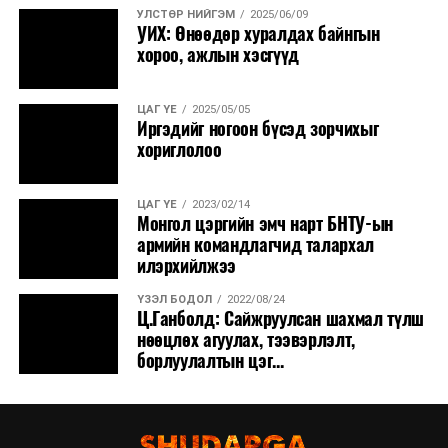
УЛСТӨР НИЙГЭМ
2025/06/09
УИХ: Өнөөдөр хуралдах байнгын
хороо, ажлын хэсгүүд
ЦАГ ҮЕ
2025/05/05
Иргэдийг ногоон бүсэд зорчихыг
хориглолоо
ЦАГ ҮЕ
2023/02/14
Монгол цэргийн эмч нарт БНТУ-ын
армийн командлагчид талархал
илэрхийлжээ
ҮЗЭЛ БОДОЛ
2022/08/24
Ц.Ганболд: Сайжруулсан шахмал түлш
нөөцлөх агуулах, тээвэрлэлт,
борлуулалтын цэг...