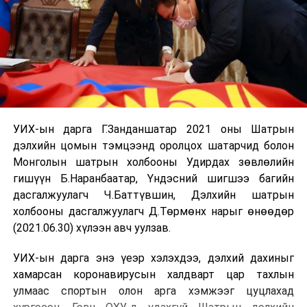
УИХ-ын дарга Г.Занданшатар 2021 оны Шатрын
дэлхийн цомын тэмцээнд оролцох шатарчид болон
Монголын шатрын холбооны Удирдах зөвлөлийн
гишүүн Б.Наранбаатар, Үндэсний шигшээ багийн
дасгалжуулагч Ч.Баттүвшин, Дэлхийн шатрын
холбооны дасгалжуулагч Д.Төрмөнх нарыг өнөөдөр
(2021.06.30) хүлээн авч уулзав.
УИХ-ын дарга энэ үеэр хэлэхдээ, дэлхий дахиныг
хамарсан коронавирусын халдварт цар тахлын
улмаас спортын олон арга хэмжээг цуцлахад