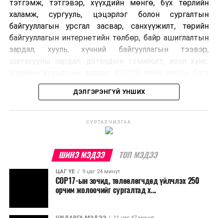
тэтгэмж, тэтгэвэр, хүүхдийн мөнгө, бүх төрлийн
халамж, сургууль, цэцэрлэг болон сургалтын
байгууллагын урсгал засвар, санхүүжилт, төрийн
байгууллагын интернетийн төлбөр, байр ашиглалтын
зардал, хууль, хүчний байгууллагын тээвэр,
шатахууны зардал, дотоодын томилолт, хоол хүнс,
нормын хувцасны зардал, COP17 олон улсын бага
хурлын зардал, Засгийн газрын өр, орон нутгийн нөөц
ДЭЛГЭРЭНГҮЙ УНШИХ
хөрөнгийн санхүүжилтийг хэвийн үргэлжлүүлэхээр
шийдвэрлэжээ.
СУРТАЛЧИЛГАА
Харин дараах зардлыг хязгаарлахаар болсон байна.
Үүнд:
ШИНЭ МЭДЭЭ
ТОП МЭДЭЭ
Олон улсын болон Засгийн газрын
ЦАГ ҮЕ
9 цаг 24 минут
шийдвэртэйгээс бусад хурал, зөвлөгөөн, ой,
COP17-ын зочид, төлөөлөгчдөд үйлчлэх 250
тэмдэглэлт өдөр, найр наадам, соёлын арга
орчим жолоочийг сургалтад х...
хэмжээ;
Урьдчилан төлөвлөсөн төрийн өндөр албан
ШУДАРГА МЭДЭЭ
11 цаг 47 минут