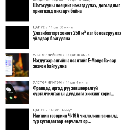
Шатахууны нөөцийг нэмэгдүүлэх, доголдлыг
тушаалтны томилолтоос бусад гадаад
арилгахад анхаарч байна
томилолт, гадаадын зочин хүлээн авах зардал;
Зайлшгүй шаардлагагүй тоног төхөөрөмж,
ЦАГ ҮЕ
11 цаг 50 минут
тавилга, автомашин худалдан авах;
Улаанбаатарт хоногт 250 м³ лаг боловсруулах
үйлдвэр байгуулна
Батлан хамгаалах, хууль зүйн салбараас бусад
сургалт, дадлага;
УЛСТӨР НИЙГЭМ
14 цагын өмнө
Хуулиар заавал мэдээлэхээс бусад кино,
Нэгдүгээр ангийн элсэлтийг E-Mongolia-аар
контент, хэвлэлийн зардал;
зохион байгуулна
Заавал олгохоос бусад тэтгэмж, урамшуулал.
УЛСТӨР НИЙГЭМ
14 цаг 4 минут
Санхүүгийн хэмнэлтийн горимыг 2026 оны
Францад иргэд рүү зөвшөөрөлгүй
арванхоёрдугаар сарын 31 хүртэл мөрдөнө. Харин
сурталчилгааны дуудлага хийхийг хориг...
эрүүл мэндийн салбар уг хэмнэлтийн горимд
хамрагдахгүй бөгөөд цэцэрлэг, сургуулийн хүүхдийн
ЦАГ ҮЕ
14 цаг 8 минут
эрт илрүүлэг, вакцинжуулалт, томуу, томуу төст
Нийтийн тээврийн Ч:19А чиглэлийн замналд
өвчний эсрэг арга хэмжээ зэрэг зайлшгүй
түр хугацаагаар өөрчлөлт ор...
шаардлагатай ажлууд төлөвлөгөөний дагуу