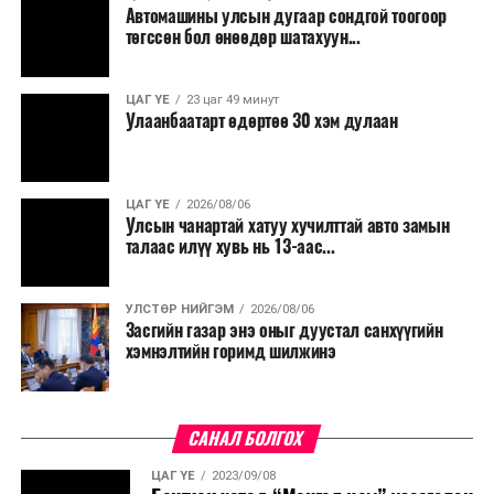
Автомашины улсын дугаар сондгой тоогоор
төгссөн бол өнөөдөр шатахуун...
ЦАГ ҮЕ
23 цаг 49 минут
Улаанбаатарт өдөртөө 30 хэм дулаан
ЦАГ ҮЕ
2026/08/06
Улсын чанартай хатуу хучилттай авто замын
талаас илүү хувь нь 13-аас...
УЛСТӨР НИЙГЭМ
2026/08/06
Засгийн газар энэ оныг дуустал санхүүгийн
хэмнэлтийн горимд шилжинэ
САНАЛ БОЛГОХ
ЦАГ ҮЕ
2023/09/08