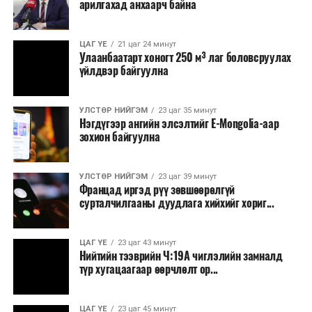
арилгахад анхаарч байна
ЦАГ ҮЕ
21 цаг 24 минут
Улаанбаатарт хоногт 250 м³ лаг боловсруулах
үйлдвэр байгуулна
УЛСТӨР НИЙГЭМ
23 цаг 35 минут
Нэгдүгээр ангийн элсэлтийг E-Mongolia-аар
зохион байгуулна
УЛСТӨР НИЙГЭМ
23 цаг 39 минут
Францад иргэд рүү зөвшөөрөлгүй
сурталчилгааны дуудлага хийхийг хориг...
ЦАГ ҮЕ
23 цаг 43 минут
Нийтийн тээврийн Ч:19А чиглэлийн замналд
түр хугацаагаар өөрчлөлт ор...
ЦАГ ҮЕ
23 цаг 45 минут