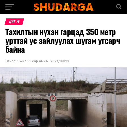
ЦАГ ҮЕ
Тахилтын нүхэн гарцад 350 метр
урттай ус зайлуулах шугам угсарч
байна
Огноо:
1 жил 11 сар.өмнө
,
2024/08/23