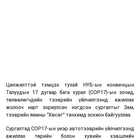
ӨМНӨХ МЭДЭЭ
Монгол Улсын Ерөнхийлөгч У.Хүрэлсүх НҮБ-ын
Ерөнхий нарийн бичгийн даргын орлогчийг хүлээн авч
уулзав
Цөлжилттэй тэмцэх тухай НҮБ-ын конвенцын
Талуудын 17 дугаар бага хурал (COP17)-ын зочид,
төлөөлөгчдийн тээврийн үйлчилгээнд ажиллах
жолооч нарт зориулсан нэгдсэн сургалтыг Зам,
тээврийн яамны “Хөсөг” танхимд зохион байгууллаа.
Сургалтад COP17-ын үеэр автотээврийн үйлчилгээнд
ажиллах төрийн болон хувийн хэвшлийн