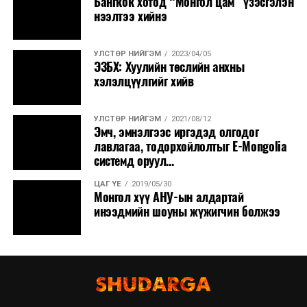
Бангкок хотод “Монгол цам” үзэсгэлэн
нээлтээ хийнэ
УЛСТӨР НИЙГЭМ
2023/04/05
ЭЗБХ: Хуулийн төслийн анхны
хэлэлцүүлгийг хийв
УЛСТӨР НИЙГЭМ
2021/08/12
Эмч, эмнэлгээс иргэдэд олгодог
лавлагаа, тодорхойлолтыг E-Mongolia
системд оруул...
ЦАГ ҮЕ
2019/05/30
Монгол хүү АНУ-ын алдартай
инээдмийн шоуны жүжигчин болжээ