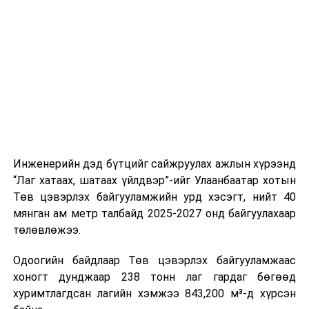
буудал болон арга хэмжээний байршилд хүргэх үе
шат, маршрут, хөдөлгөөний зохион байгуулалт,
цагийн менежмент, мэдээлэл дамжуулах журам,
холбогдох байгууллагуудын уялдаа холбоо, аюулгүй
ажиллагааны чиглэлээр жолооч нарыг сургалт, арга
зүйгээр хангаж байна.
Мөн зам тээврийн осол, саатал болон бусад эрсдэл,
онцгой нөхцөл үүссэн үед авах арга хэмжээ, ачаалал
ихтэй нөхцөлд тайван, зөв, шуурхай шийдвэр гаргах,
Инженерийн дэд бүтцийг сайжруулах ажлын хүрээнд
өдөр тутмын ажлын бэлэн байдлыг хангах зэрэг
“Лаг хатаах, шатаах үйлдвэр”-ийг Улаанбаатар хотын
практик ур чадварыг сургалтын хөтөлбөрт тусгажээ.
Төв цэвэрлэх байгууламжийн урд хэсэгт, нийт 40
мянган ам метр талбайд 2025-2027 онд байгуулахаар
Сургалтыг танилцуулах лекц, асуулт-хариулт,
төлөвлөжээ.
жишээнд суурилсан сургалт, багаар ажиллах дасгал,
маршрут болон тээвэрлэлтийн урсгалын зураглалтай
Одоогийн байдлаар Төв цэвэрлэх байгууламжаас
танилцах, онцгой нөхцөлд ажиллах дадлага зэрэг
хоногт дунджаар 238 тонн лаг гардаг бөгөөд
онол, практик хосолсон хэлбэрээр зохион байгуулж
хуримтлагдсан лагийн хэмжээ 843,200 м³-д хүрсэн
байна.