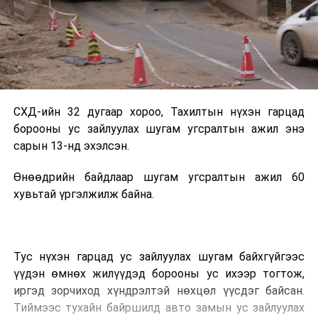
СХД-ийн 32 дугаар хороо, Тахилтын нүхэн гарцад
борооны ус зайлуулах шугам угсралтын ажил энэ
сарын 13-нд эхэлсэн.
Өнөөдрийн байдлаар шугам угсралтын ажил 60
хувьтай үргэлжилж байна.
Тус нүхэн гарцад ус зайлуулах шугам байхгүйгээс
үүдэн өмнөх жилүүдэд борооны ус ихээр тогтож,
иргэд зорчиход хүндрэлтэй нөхцөл үүсдэг байсан.
Тиймээс тухайн байршилд авто замын ус зайлуулах