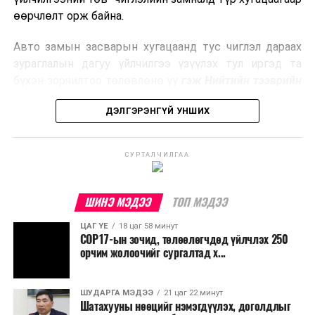
боловсруулах үйлдвэрүүдээр дулаан, цахилгаан
өөрчлөлт орж байна.
эрчим хүч үйлдвэрлэдэг.
Авто замын засварын хугацаанд тус чиглэл дараах
Ийнхүү лаг хатаах, шатаах технологийг лагийн
зураглалын дагуу үйлчилгээ үзүүлэх тул иргэд та
эзлэхүүнийг бууруулахын зэрэгцээ эрчим хүч
бүхэн зорчилтоо төлөвлөнө үү
гэж Нийтийн тээврийн
үйлдвэрлэх, нөөцийг дахин ашиглах чиглэлээр олон
бодлогын газраас мэдээллээ.
улсад өргөн ашиглаж байна.
ДЭЛГЭРЭНГҮЙ УНШИХ
СУРТАЛЧИЛГАА
ШИНЭ МЭДЭЭ
ТОП МЭДЭЭ
ЦАГ ҮЕ
18 цаг 58 минут
COP17-ын зочид, төлөөлөгчдөд үйлчлэх 250
орчим жолоочийг сургалтад х...
ШУДАРГА МЭДЭЭ
21 цаг 22 минут
Шатахууны нөөцийг нэмэгдүүлэх, доголдлыг