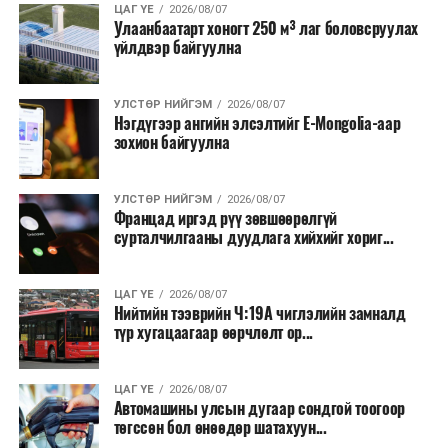
ЦАГ ҮЕ
2026/08/07
Улаанбаатарт хоногт 250 м³ лаг боловсруулах
үйлдвэр байгуулна
УЛСТӨР НИЙГЭМ
2026/08/07
Нэгдүгээр ангийн элсэлтийг E-Mongolia-аар
зохион байгуулна
УЛСТӨР НИЙГЭМ
2026/08/07
Францад иргэд рүү зөвшөөрөлгүй
сурталчилгааны дуудлага хийхийг хориг...
ЦАГ ҮЕ
2026/08/07
Нийтийн тээврийн Ч:19А чиглэлийн замналд
түр хугацаагаар өөрчлөлт ор...
ЦАГ ҮЕ
2026/08/07
Автомашины улсын дугаар сондгой тоогоор
төгссөн бол өнөөдөр шатахуун...