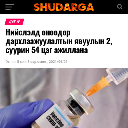
ЦАГ ҮЕ
Нийслэлд өнөөдөр
дархлаажуулалтын явуулын 2,
суурин 54 цэг ажиллана
Огноо:
5 жил 3 сар.өмнө
,
2021/06/01