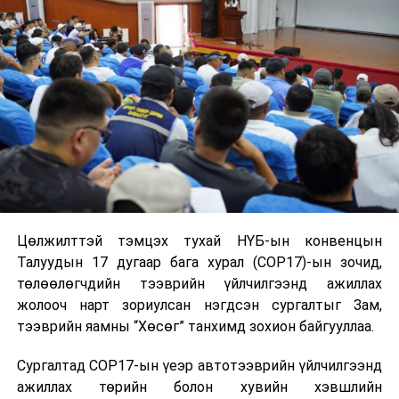
ДАРААХ МЭДЭЭ
Нэр дэвшигч У.Хүрэлсүх Төв аймгийн иргэд
сонгогчидтой уулзлаа
ӨМНӨХ МЭДЭЭ
Улаанбаатарт өдөртөө 11 хэм дулаан
Цөлжилттэй тэмцэх тухай НҮБ-ын конвенцын
Талуудын 17 дугаар бага хурал (COP17)-ын зочид,
төлөөлөгчдийн тээврийн үйлчилгээнд ажиллах
жолооч нарт зориулсан нэгдсэн сургалтыг Зам,
тээврийн яамны “Хөсөг” танхимд зохион байгууллаа.
Сургалтад COP17-ын үеэр автотээврийн үйлчилгээнд
ажиллах төрийн болон хувийн хэвшлийн