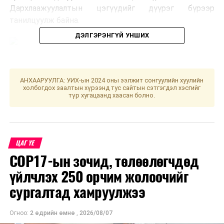
Дархлаажуулалтын цэгүүдийг дүүрэг бүрээр
танилцуулж байна.
ДЭЛГЭРЭНГҮЙ УНШИХ
АНХААРУУЛГА: УИХ-ын 2024 оны ээлжит сонгуулийн хуулийн
холбогдох заалтын хүрээнд тус сайтын сэтгэгдэл хэсгийг
түр хугацаанд хаасан болно.
ЦАГ ҮЕ
COP17-ын зочид, төлөөлөгчдөд
үйлчлэх 250 орчим жолоочийг
сургалтад хамруулжээ
УНШСАН:
2595
Огноо:
2 өдрийн өмнө
,
2026/08/07