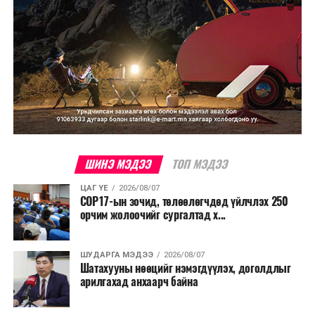
ШИНЭ МЭДЭЭ
ТОП МЭДЭЭ
ЦАГ ҮЕ
2026/08/07
COP17-ын зочид, төлөөлөгчдөд үйлчлэх 250
орчим жолоочийг сургалтад х...
ШУДАРГА МЭДЭЭ
2026/08/07
Шатахууны нөөцийг нэмэгдүүлэх, доголдлыг
арилгахад анхаарч байна