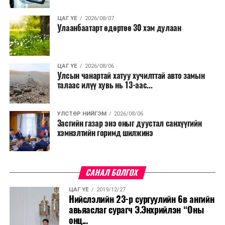
ЦАГ ҮЕ
2026/08/07
Улаанбаатарт өдөртөө 30 хэм дулаан
ЦАГ ҮЕ
2026/08/06
Улсын чанартай хатуу хучилттай авто замын
талаас илүү хувь нь 13-аас...
УЛСТӨР НИЙГЭМ
2026/08/06
Засгийн газар энэ оныг дуустал санхүүгийн
хэмнэлтийн горимд шилжинэ
САНАЛ БОЛГОХ
ЦАГ ҮЕ
2019/12/27
Нийслэлийн 23-р сургуулийн 6в ангийн
авьяаслаг сурагч Э.Энхрийлэн “Оны
онц...