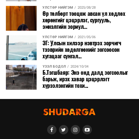
УЛСТӨР НИЙГЭМ
2025/08/28
Өр төлбөрт тооцож авсан үл хөдлөх
хөрөнгийг цэцэрлэг, сургууль,
эмнэлгийн зориул...
УЛСТӨР НИЙГЭМ
2021/05/06
ЗГ: Улсын хилээр нэвтрэх зорчигч
тээврийн хөдөлгөөнийг зогсоосон
хугацааг сунгал...
ҮЗЭЛ БОДОЛ
2024/10/04
Б.Тэгшбаяр: Энэ онд далд зогсоолыг
барьж, ирэх хавар цэцэрлэгт
хүрээлэнгийн тохи...