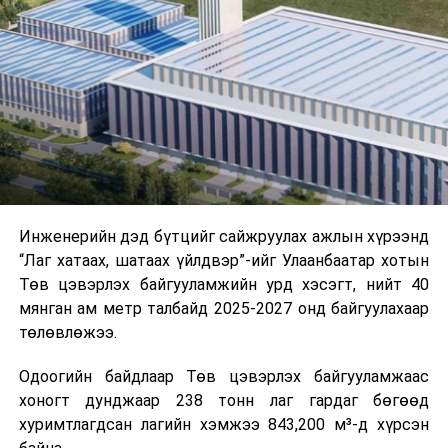
буудал болон арга хэмжээний байршилд хүргэх үе
шат, маршрут, хөдөлгөөний зохион байгуулалт,
цагийн менежмент, мэдээлэл дамжуулах журам,
холбогдох байгууллагуудын уялдаа холбоо, аюулгүй
ажиллагааны чиглэлээр жолооч нарыг сургалт, арга
зүйгээр хангаж байна.
Мөн зам тээврийн осол, саатал болон бусад эрсдэл,
онцгой нөхцөл үүссэн үед авах арга хэмжээ, ачаалал
ихтэй нөхцөлд тайван, зөв, шуурхай шийдвэр гаргах,
Инженерийн дэд бүтцийг сайжруулах ажлын хүрээнд
өдөр тутмын ажлын бэлэн байдлыг хангах зэрэг
“Лаг хатаах, шатаах үйлдвэр”-ийг Улаанбаатар хотын
практик ур чадварыг сургалтын хөтөлбөрт тусгажээ.
Төв цэвэрлэх байгууламжийн урд хэсэгт, нийт 40
мянган ам метр талбайд 2025-2027 онд байгуулахаар
Сургалтыг танилцуулах лекц, асуулт-хариулт,
төлөвлөжээ.
жишээнд суурилсан сургалт, багаар ажиллах дасгал,
маршрут болон тээвэрлэлтийн урсгалын зураглалтай
Одоогийн байдлаар Төв цэвэрлэх байгууламжаас
танилцах, онцгой нөхцөлд ажиллах дадлага зэрэг
хоногт дунджаар 238 тонн лаг гардаг бөгөөд
онол, практик хосолсон хэлбэрээр зохион байгуулж
хуримтлагдсан лагийн хэмжээ 843,200 м³-д хүрсэн
байна.