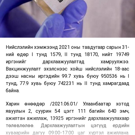
Нийслэлийн хэмжээнд 2021 оны тавдугаар сарын 31-
ний өдөр I тунд 1579, II тунд 18170, нийт 19749
иргэнийг дархлаажуулалтад хамруулжээ.
Вакцинжуулалт эхэлснээс хойш нийслэлийн 18-аас
дээш насны иргэдийн 99.7 хувь буюу 950536 нь I
тунд, 77.9 хувь буюу 742231 нь II тунд хамрагдаад
байна.
Харин өнөөдөр /2021.06.01/ Улаанбаатар хотод
явуулын 2, суурин 54 цэгт 111 багийн 640 эмч,
ажилтан ажиллаж, 13925 иргэнийг дархлаажуулахаар
төлөвлөлөө. Дархлаажуулалтын цэгүүд ердийн
хуваарийн дагуу 09:00-17:00 цаг хүртэл ажиллана.