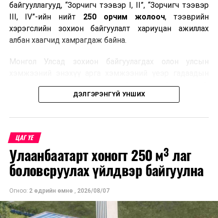
байгууллагууд, “Зорчигч тээвэр I, II”, “Зорчигч тээвэр
III, IV”-ийн нийт
250 орчим жолооч
, тээврийн
хэрэгслийн зохион байгуулалт хариуцан ажиллах
албан хаагчид хамрагдаж байна.
Монгол Улсад зохион байгуулагдах олон улсын
хэмжээний энэхүү арга хэмжээний үеэр гадаадын
зочид, төлөөлөгчдөд аюулгүй, шуурхай, соёлтой,
ДЭЛГЭРЭНГҮЙ УНШИХ
мэргэжлийн түвшинд тээврийн үйлчилгээ үзүүлэх
бэлтгэлийг хангах нь сургалтын гол зорилго юм.
Сургалтаар COP17-ын ерөнхий ойлголт, ач холбогдол,
ЦАГ ҮЕ
зохион байгуулалтын онцлог, зочид, төлөөлөгчдийн
Улаанбаатарт хоногт 250 м³ лаг
ангилал, үйлчилгээний стандарт, жолооч нарын үүрэг
хариуцлага, сахилга бат, үйлчилгээний соёл, ёс зүй,
боловсруулах үйлдвэр байгуулна
мэргэжлийн харилцааны талаар нэгдсэн мэдээлэл
өгчээ.
Огноо:
2 өдрийн өмнө
,
2026/08/07
Түүнчлэн зочдыг нисэх буудлаас угтан авах, зочид