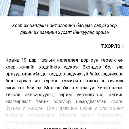
Хоёр их наядын нийт зээлийн багцаас даруй хоёр
дахин их зээлийн хүсэлт банкуудад иржээ
Т.ХЭРЛЭН
Ковид-19 цар тахлын нөлөөлөл дор хүн төрөлхтөн
хоёр жилийг хэдийнээ үджээ. Эхэндээ бол улс
орнууд өвчнийг дотооддоо алдчихгүй байх, алдчихсан
бол тархалтын хүрээг хумихын төлөө л хичээж
ажиллаж байлаа. Монгол Улс ч ялгаагүй. Хилээ хааж,
хичээл завсарлуулж, зарим үйлчилгээнд цагийн
хязгаарлалт тавих зэргээр шаардлагатай гэсэн
бүхнээ л хийсэн. Гэвч дэлхийн бүхий л улс орныг
дайрсан коронавирус Монгол Улсыг тойрсонгүй.
Өнгөрсөн аравдугаар сард дотооддоо халдвар алдаж,