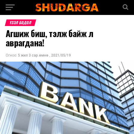
ҮЗЭЛ БОДОЛ
Агшиж биш, тэлж байж л
аврагдана!
Огноо:
5 жил 3 сар.өмнө
,
2021/05/19