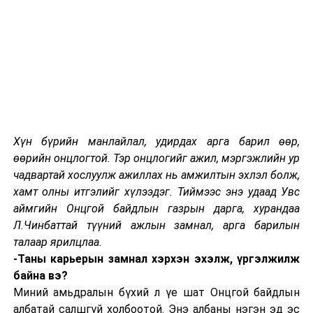
үүдэж үүсчээ. Өнгөрсөн жил дэлхийн эдийн засаг
огцом зогсолтод орж, 4.9 хувиар буурсан нь үүний
хангалттай баталгаа. 2009 оны дэлхийн санхүүгийн
хямралаас даруй гурав дахин хүндрэлтэй хямралтай
дэлхий нийтээр нүүр тулаад байна гэхээр
коронавирусийн хоруу чанар эдийн засагт ч хүчтэй
өвдөлт өгсөн гэсэн үг. Нэг ёсондоо эрүүл мэндээс
гадна эдийн засгаа ч бас анхаарах ёстойг сануулж буй
хэрэг юм.
Хүн бүрийн манлайлал, удирдах арга барил өөр,
өөрийн онцлогтой. Тэр онцлогийг ажил, мэргэжлийн ур
Дэлхийн эдийн засагт учирсан энэ хямрал Монголд
чадвартай хослуулж ажиллах нь амжилтын эхлэл болж,
хэрхэн сүүдрээ тусгасныг Ерөнхий сайд Л.Оюун-
хамт олны итгэлийг хүлээдэг. Тиймээс энэ удаад Увс
Эрдэнийн хэлсэн хоёрхон өгүүлбэрээс харж
аймгийн Онцгой байдлын газрын дарга, хурандаа
болохоор байна. Тэрээр “Цар тахлаас үүдэн нэгхэн
Л.Чинбаттай түүний ажлын замнал, арга барилын
жилийн өмнө 5.2 хувийн өсөлттэй байсан Монголын
талаар ярилцлаа.
эдийн засаг -6 хувь болж агшлаа. Энэ үзүүлэлтүүдээс
-Таны карьерын замнал хэрхэн эхэлж, үргэлжилж
улбаалж эдийн засагт, зах зээлд эргэх ёстой байсан 8
байна вэ?
их наяд төгрөг гацсан байна” гэсэн юм.
Миний амьдралын бүхий л үе шат Онцгой байдлын
албатай салшгүй холбоотой. Энэ албаны нэгэн эд эс