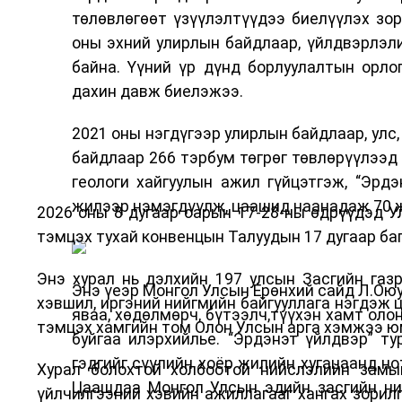
төлөвлөгөөт үзүүлэлтүүдээ биелүүлэх зо
оны эхний улирлын байдлаар, үйлдвэрлэли
байна. Үүний үр дүнд борлуулалтын орлог
дахин давж биелэжээ.
2021 оны нэгдүгээр улирлын байдлаар, улс,
байдлаар 266 тэрбум төгрөг төвлөрүүлээд 
геологи хайгуулын ажил гүйцэтгэж, “Эрдэ
жилээр нэмэгдүүлж, цаашид наанадаж 70 
2026 оны 8 дугаар сарын 17-28-ны өдрүүдэд 
тэмцэх тухай конвенцын Талуудын 17 дугаар баг
Энэ хурал нь дэлхийн 197 улсын Засгийн газр
Энэ үеэр Монгол Улсын Ерөнхий сайд Л.Оюу
хэвшил, иргэний нийгмийн байгууллага нэгдэж ц
яваа, хөдөлмөрч, бүтээлч,түүхэн хамт ол
тэмцэх хамгийн том Олон Улсын арга хэмжээ ю
буйгаа илэрхийлье. “Эрдэнэт үйлдвэр” т
гэдгийг сүүлийн хоёр жилийн хугацаанд н
Хурал болохтой холбоотой нийслэлийн замын
Цаашдаа Монгол Улсын эдийн засгийн ни
үйлчилгээний хэвийн ажиллагааг хангах зорил