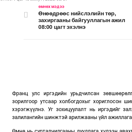
2026 оны 9 дүгээр сарын 13-наас оюутнуудыг 
ӨМНӨХ МЭДЭЭ
Өнөөдрөөс нийслэлийн төр,
Сургууль, цэцэрлэгийн үйл ажиллагааны зохиц
захиргааны байгууллагын ажил
08:00 цагт эхэлнэ
2026 оны 8 дугаар сарын 17–28-ны өдрүүдэд 
байранд элсэлт, бүртгэл болон бусад аливаа ар
Франц улс иргэдийн урьдчилсан зөвшөөрөлг
зорилгоор утсаар холбогдохыг хориглосон ши
хэрэгжүүлнэ. Уг зохицуулалт нь иргэдийг за
залилангийн шинжтэй арилжааны үйл ажиллага
Өмнө нь сурталчилгааны дуудлага хүлээн авахг