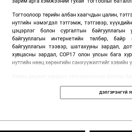
зарим арга хэмжээний тухай” тогтоолыг баталл
Тогтоолоор төрийн албан хаагчдын цалин, тэтгэ
нутгийн нэмэгдэл тэтгэмж, тэтгэвэр, хүүхдийн
цэцэрлэг болон сургалтын байгууллагын у
байгууллагын интернетийн төлбөр, байр 
байгууллагын тээвэр, шатахууны зардал, до
хувцасны зардал, COP17 олон улсын бага хур
нутгийн нөөц хөрөнгийн санхүүжилтийг хэвийн
Харин дараах зардлыг хязгаарлахаар болсон бай
Олон улсын болон Засгийн газрын шийдвэ
ДЭЛГЭРЭНГҮЙ 
тэмдэглэлт өдөр, найр наадам, соёлын арга х
Урьдчилан төлөвлөсөн төрийн өндөр алба
томилолт, гадаадын зочин хүлээн авах зардал;
Зайлшгүй шаардлагагүй тоног төхөөрөмж, тави