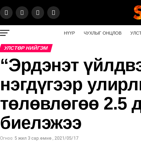
НҮҮР
ЧУХЛЫГ ОНЦЛОВ
УЛС
УЛСТӨР НИЙГЭМ
“Эрдэнэт үйлдв
нэгдүгээр улир
төлөвлөгөө 2.5 
биелэжээ
Огноо:
5 жил 3 сар.өмнө
,
2021/05/17