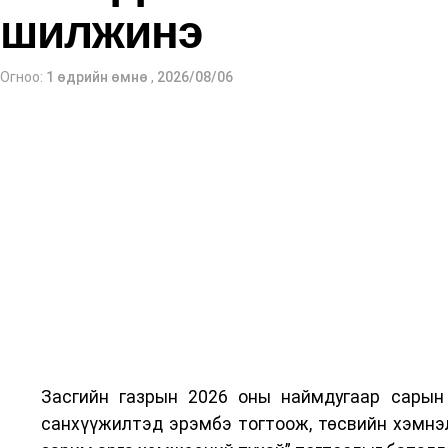
Шинэ хууль Францын зах зээлд үйлчилдэг гада
шилжинэ
байна. Тухайлбал, Мароккогийн дуудлагын төв
зах зээлээс бүрддэг бөгөөд тус улсын 40
Огноо:
1 өдрийн өмнө
,
2026/08/06
болзошгүйг Мароккогийн хөдөлмөр эрхлэлтийн
Засгийн газрын 2026 оны наймдугаар сарын
санхүүжилтэд эрэмбэ тогтоож, төсвийн хэмнэл