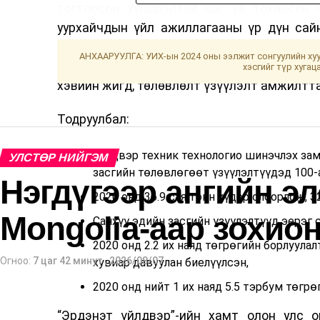
тогтоосон хүндрэлтэй цаг үе тохиосон 
уурхайчдын үйл ажиллагааны үр дүн сай
тархалттай тэмцэж буй хүнд цаг үед "
АНХААРУУЛГА: УИХ-ын 2024 оны ээлжит сонгуулийн хуу
хамгааллын дэглэм баримтлан, өндөр зох
хэсгийг түр хугац
хэвийн жигд, төлөвлөлт үзүүлэлт амжилтта
Тодруулбал:
Үйлдвэр техник технологио шинэчлэх зам
УЛСТӨР НИЙГЭМ
засгийн төлөвлөгөөт үзүүлэлтүүдэд 100-
Нэгдүгээр ангийн эл
2020 онд 36.9 сая тонн хүдэр олборлож, 3
Mongolia-аар зохио
Санхүү эдийн засгийн үзүүлэлтүүд эерэг с
2020 онд 2.2 их наяд төгрөгийн борлуул
Огноо:
7 цаг 42 минут
,
2026/08/07
хувиар давуулан биелүүлсэн,
2020 онд нийт 1 их наяд 5.5 тэрбум төгр
“Эрдэнэт үйлдвэр”-ийн хамт олон улс 