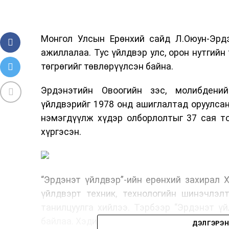
Монгол Улсын Ерөнхий сайд Л.Оюун-Эрдэ
ажиллалаа. Тус үйлдвэр улс, орон нутгийн
төгрөгийг төвлөрүүлсэн байна.
Эрдэнэтийн Овоогийн зэс, молибдени
үйлдвэрийг 1978 онд ашиглалтад оруулсан
нэмэгдүүлж хүдэр олборлолтыг 37 сая то
хүргэсэн.
“Эрдэнэт үйлдвэр”-ийн ерөнхий захирал 
үйлдвэрт техник, технологийн шинэчлэл
танилцуулга хийлээ. Тэрбээр “Эрдэнэт ү
байлаа. Хэдийгээр дэлхий нийтийг цочроос
ДЭЛГЭРЭН