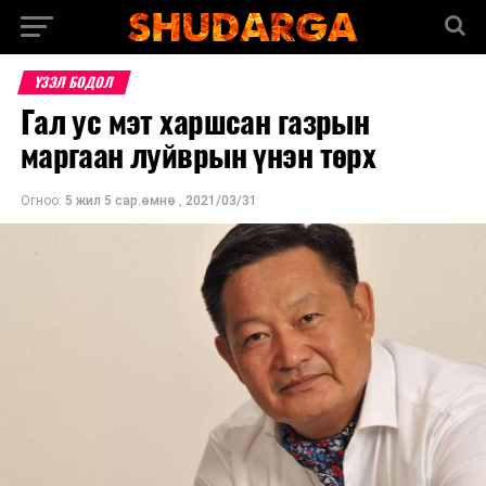
ҮЗЭЛ БОДОЛ
Гал ус мэт харшсан газрын
маргаан луйврын үнэн төрх
Огноо:
5 жил 5 сар.өмнө
,
2021/03/31