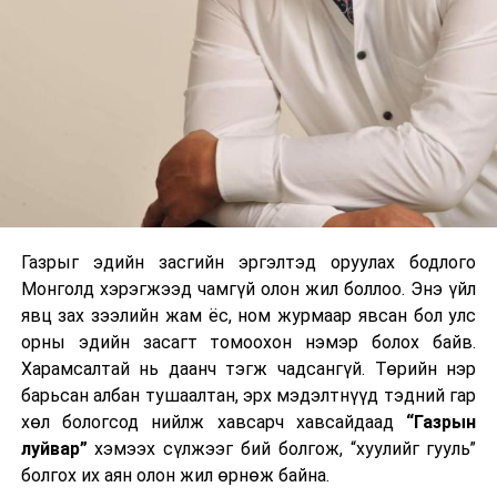
Газрыг эдийн засгийн эргэлтэд оруулах бодлого
Монголд хэрэгжээд чамгүй олон жил боллоо. Энэ үйл
явц зах зээлийн жам ёс, ном журмаар явсан бол улс
орны эдийн засагт томоохон нэмэр болох байв.
Харамсалтай нь даанч тэгж чадсангүй. Төрийн нэр
барьсан албан тушаалтан, эрх мэдэлтнүүд тэдний гар
хөл бологсод нийлж хавсарч хавсайдаад
“Газрын
луйвар”
хэмээх сүлжээг бий болгож, “хуулийг гууль”
болгох их аян олон жил өрнөж байна.