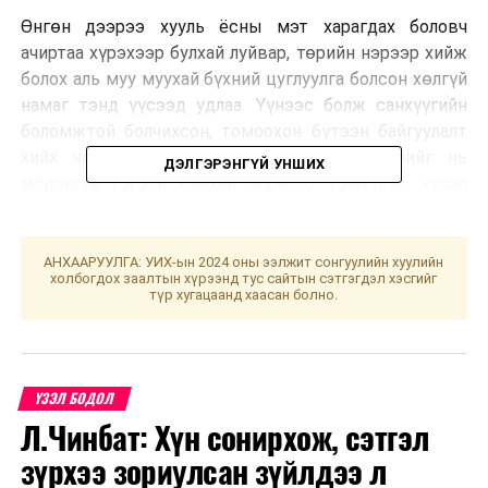
Өнгөн дээрээ хууль ёсны мэт харагдах боловч
ачиртаа хүрэхээр булхай луйвар, төрийн нэрээр хийж
болох аль муу муухай бүхний цуглуулга болсон хөлгүй
намаг тэнд үүсээд удлаа. Үүнээс болж санхүүгийн
боломжтой болчихсон, томоохон бүтээн байгуулалт
хийх чин хүсэлтэй шударга хүмүүс түүнийг нь
ДЭЛГЭРЭНГҮЙ УНШИХ
мэдэлгүй гэгээн сайхан зорилго тэмүүлэл, хүсэл
мөрөөдлөө дэнгийн гэрэлд өртсөн эрвээхэй мэт
шатаалгаж, үгүйдээ л хуйхлуулж хохирсон нь дэндүү
олон. Үнэхээр эмгэнэлтэй.
АНХААРУУЛГА: УИХ-ын 2024 оны ээлжит сонгуулийн хуулийн
холбогдох заалтын хүрээнд тус сайтын сэтгэгдэл хэсгийг
түр хугацаанд хаасан болно.
Хуулийн дагуу олгогдсон газар эзэмшлийн
эрх
Түүний нэг бодит жишээ нь орон сууц, үйлчилгээний
ҮЗЭЛ БОДОЛ
цогцолбор барих 25.0 га газрыг 3,3 тэрбум төгрөгөөр
Л.Чинбат: Хүн сонирхож, сэтгэл
худалдаж аваад өнөөдрийг хүртэл 10 гаруй жил
зүрхээ зориулсан зүйлдээ л
хохирч яваа “Богд-Асар” ХХК юм.