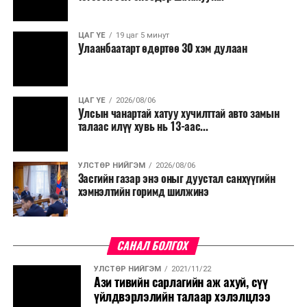
салбар бүрдээ урсгал зардлыг 20 хувиар бууруулах,
нөхөн томилгоо хийхгүй байх, аялал, амралт, зугаалга,
ЦАГ ҮЕ
19 цаг 5 минут
хамт олны урлаг, спортын арга хэмжээг зохион
Улаанбаатарт өдөртөө 30 хэм дулаан
байгуулахгүй байх, төрийн албанд шинэ орон тоо бий
болгохгүй байх, эрчим хүчний хэрэглээг хэмнэх, хурал,
сургалтыг цахим хэлбэрт шилжүүлэх, төрийн албан
ЦАГ ҮЕ
2026/08/06
хаагчдыг зарим өдрүүдэд цахимаар ажиллуулах арга
Улсын чанартай хатуу хучилттай авто замын
хэмжээг үргэлжлүүлэхийг үүрэг болголоо.
талаас илүү хувь нь 13-аас...
Төсвийн сахилга бат сайжирч, эдийн засгийн нөхцөл
УЛСТӨР НИЙГЭМ
2026/08/06
байдал хэвийн болсон тохиолдолд эдгээр
Засгийн газар энэ оныг дуустал санхүүгийн
хязгаарлалтыг үе шаттайгаар сулруулах юм.
хэмнэлтийн горимд шилжинэ
САНАЛ БОЛГОХ
УЛСТӨР НИЙГЭМ
2021/11/22
Ази тивийн сарлагийн аж ахуй, сүү
үйлдвэрлэлийн талаар хэлэлцлээ