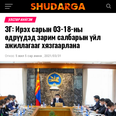
УЛСТӨР НИЙГЭМ
ЗГ: Ирэх сарын 03-18-ны
өдрүүдэд зарим салбарын үйл
ажиллагааг хязгаарлана
Огноо:
5 жил 5 сар.өмнө
,
2021/03/31