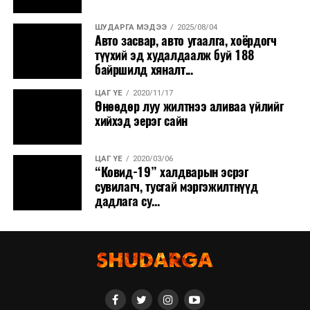
ШУДАРГА МЭДЭЭ
2025/08/04
Авто засвар, авто угаалга, хоёрдогч
түүхий эд худалдаалж буй 188
байршилд хяналт...
ЦАГ ҮЕ
2020/11/17
Өнөөдөр луу жилтнээ аливаа үйлийг
хийхэд эерэг сайн
ЦАГ ҮЕ
2020/03/06
“Ковид-19” халдварын эсрэг
сувилагч, тусгай мэргэжилтнүүд
дадлага су...