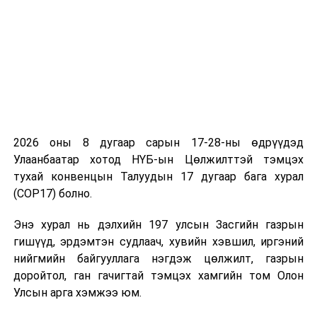
хийх/
· Нарантуул, Хархорин, Барс, Хүчит
шонхор, Нарантуул-2 зэрэг томоохон зах
30 хувиар ажиллах /амралтын өдрүүдэд
ажиллахгүй/
· Дэлгүүр, худалдааны төвүүд 20:00 цагт
2026 оны 8 дугаар сарын 17-28-ны өдрүүдэд
хаах
Улаанбаатар хотод НҮБ-ын Цөлжилттэй тэмцэх
· Аймаг, орон нутаг руу зорчих иргэдийн
тухай конвенцын Талуудын 17 дугаар бага хурал
хөдөлгөөнийг хүндэтгэх шалтгаанаас
(COP17) болно.
бусад тохиолдолд хориглох
Энэ хурал нь дэлхийн 197 улсын Засгийн газрын
· Орон нутаг руу хүнс, ачаа тээвэр,
гишүүд, эрдэмтэн судлаач, хувийн хэвшил, иргэний
малын өвс тэжээл, шатахуун тээврээс
нийгмийн байгууллага нэгдэж цөлжилт, газрын
бусад тохиолдолд автомашины
доройтол, ган гачигтай тэмцэх хамгийн том Олон
хөдөлгөөнийг хязгаарлахаар боллоо.
Улсын арга хэмжээ юм.