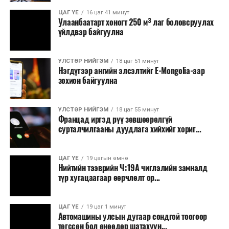
Зайлшгүй шаардлагагүй тоног төхөөрөмж,
ЦАГ ҮЕ
16 цаг 41 минут
тавилга, автомашин худалдан авах;
Улаанбаатарт хоногт 250 м³ лаг боловсруулах
үйлдвэр байгуулна
Батлан хамгаалах, хууль зүйн салбараас бусад
сургалт, дадлага;
УЛСТӨР НИЙГЭМ
18 цаг 51 минут
Хуулиар заавал мэдээлэхээс бусад кино,
Нэгдүгээр ангийн элсэлтийг E-Mongolia-аар
контент, хэвлэлийн зардал;
зохион байгуулна
Заавал олгохоос бусад тэтгэмж, урамшуулал.
УЛСТӨР НИЙГЭМ
18 цаг 55 минут
Санхүүгийн хэмнэлтийн горимыг 2026 оны
Францад иргэд рүү зөвшөөрөлгүй
арванхоёрдугаар сарын 31 хүртэл мөрдөнө. Харин
сурталчилгааны дуудлага хийхийг хориг...
эрүүл мэндийн салбар уг хэмнэлтийн горимд
хамрагдахгүй бөгөөд цэцэрлэг, сургуулийн хүүхдийн
ЦАГ ҮЕ
19 цагын өмнө
эрт илрүүлэг, вакцинжуулалт, томуу, томуу төст
Нийтийн тээврийн Ч:19А чиглэлийн замналд
өвчний эсрэг арга хэмжээ зэрэг зайлшгүй
түр хугацаагаар өөрчлөлт ор...
шаардлагатай ажлууд төлөвлөгөөний дагуу
үргэлжилнэ гэж Ерөнхий сайд Н.Учрал онцоллоо.
ЦАГ ҮЕ
19 цаг 1 минут
Автомашины улсын дугаар сондгой тоогоор
Мөн бүх шатны төсвийн ерөнхийлөн захирагч нарт
төгссөн бол өнөөдөр шатахуун...