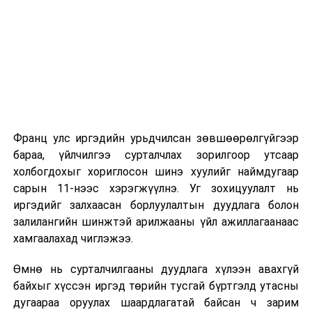
байгаа хүмүүс нэг дор таваас дээш
2026 оны 9 дүгээр сарын 1-нээс цахимаар
бөөгнөрөхгүй байх, хүн хоорондын зайгаа
эхэлнэ.
баримтлах
2026 оны 9 дүгээр сарын 14-нөөс танхимаар
· Хорио цээрийн дэглэмийн
үргэлжилнэ.
хэрэгжилтийг сахиулах Ажлын хэсэг
Оюутны дотуур байр
байгуулах
Франц улс иргэдийн урьдчилсан зөвшөөрөлгүйгээр
Тандалт судалгаа, дархлаажуулалтыг
2026 оны 9 дүгээр сарын 13-наас оюутнуудыг
бараа, үйлчилгээ сурталчлах зорилгоор утсаар
эрчимжүүлэх хүрээнд:
дотуур байранд оруулж эхэлнэ.
холбогдохыг хориглосон шинэ хуулийг наймдугаар
Сургууль, цэцэрлэгийн үйл ажиллагааны
сарын 11-нээс хэрэгжүүлнэ. Уг зохицуулалт нь
· Ойрын хавьтлыг олж тогтоох тандалт
зохицуулалт
иргэдийг залхаасан борлуулалтын дуудлага болон
судалгааг эрчимжүүлэх
залилангийн шинжтэй арилжааны үйл ажиллагаанаас
2026 оны 8 дугаар сарын 17–28-ны өдрүүдэд
· Гэрээр долоо хоног тусгаарлагдах
хамгаалахад чиглэжээ.
нийслэлийн бүх сургууль, цэцэрлэгт ажлын
иргэдэд гарын авлага+гэрийн эмчилгээний
Өмнө нь сурталчилгааны дуудлага хүлээн авахгүй
байранд элсэлт, бүртгэл болон бусад аливаа
багц /эм, халууны шил, витамин, гар
байхыг хүссэн иргэд төрийн тусгай бүртгэлд утасны
арга хэмжээ зохион байгуулахгүй болно.
ариутгагч зэрэг/ хүргэх
дугаараа оруулах шаардлагатай байсан ч зарим