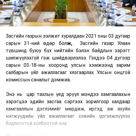
Засгийн газрын ээлжит хуралдаан 2021 оны 03 дугаар
сарын 31-ний өдөр бол
ж,
Засгийн газар Улаан
түвшинд буюу бүх нийтийн бэлэн байдлын зэрэгт
шилжүүлэхгүй гэж шийдвэрлэлээ. Гэхдээ 04 дүгээр
сарын 03-18-ны хооронд улсын хэмжээнд зарим
салбарын үйл ажиллагааг хязгаарлах Улсын онцгой
комиссын саналыг дэмжив.
Энэ нь цар тахлын үед эрүүл мэндээ хамгаалахын
зэрэгцээ эдийн засгаа сэргээх зорилгоор халдвар
хамгааллын дэглэмийг мөрдөж, иргэд, аж ахуйн
нэгжүүдийн үйл ажиллагааг хэвийн үргэлжлүүлэх
бодлоготой холбоотой юм.