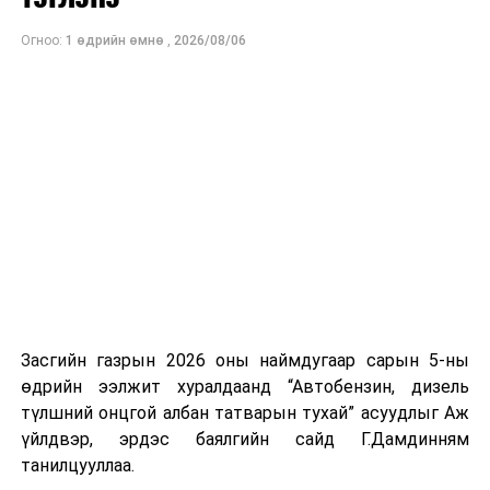
байна. Шатахууны нөөцийг нэмэгдүүлэх,
Огноо:
1 өдрийн өмнө
,
2026/08/06
нийлүүлэлтийг тогтворжуулах хүрээнд бусад эх
үүсвэрийг нэмэгдүүлэх чиглэлд анхаарч байна.
Замын-Үүд боомтоор 2000 тонн дизель түлш орж
ирсэн бөгөөд шилжүүлэн ачих ажиллагаа хийгдэж
байна" гэлээ
гэж Аж үйлдвэр, эрдэс баялгийн яамнаас
мэдээллээ.
Засгийн газрын 2026 оны наймдугаар сарын 5-ны
өдрийн ээлжит хуралдаанд “Автобензин, дизель
түлшний онцгой албан татварын тухай” асуудлыг Аж
үйлдвэр, эрдэс баялгийн сайд Г.Дамдинням
танилцууллаа.