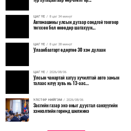
эцсийн хэрэглэгчид борлуулах боломж бүрдэх юм.
ЦАГ ҮЕ
8 цаг 34 минут
Түүнчлэн түлш, улаанбуудай, хүнсний ногооны нөөц
Автомашины улсын дугаар сондгой тоогоор
бүрдүүлэх зоорь, агуулах барих аж ахуйн нэгжүүдэд
төгссөн бол өнөөдөр шатахуун...
хөнгөлөлттэй зээл олгох, цахилгааны хөнгөлөлт
үзүүлэхийг салбарын сайд нарт үүрэг болголоо.
ЦАГ ҮЕ
8 цаг 38 минут
Улаанбаатарт өдөртөө 30 хэм дулаан
ЦАГ ҮЕ
2026/08/06
Улсын чанартай хатуу хучилттай авто замын
талаас илүү хувь нь 13-аас...
УЛСТӨР НИЙГЭМ
2026/08/06
Засгийн газар энэ оныг дуустал санхүүгийн
хэмнэлтийн горимд шилжинэ