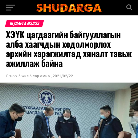
ШУДАРГА МЭДЭЭ
ХЭҮК цагдаагийн байгууллагын
алба хаагчдын хөдөлмөрлөх
эрхийн хэрэгжилтэд хяналт тавьж
ажиллаж байна
Огноо:
5 жил 6 сар.өмнө
,
2021/02/22