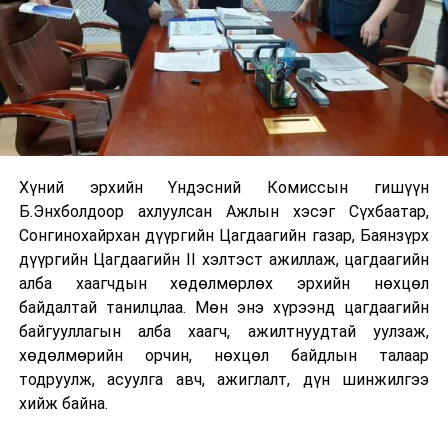
Хүний эрхийн Үндэсний Комиссын гишүүн
Б.Энхболдоор ахлуулсан Ажлын хэсэг Сүхбаатар,
Сонгинохайрхан дүүргийн Цагдаагийн газар, Баянзүрх
дүүргийн Цагдаагийн II хэлтэст ажиллаж, цагдаагийн
алба хаагчдын хөдөлмөрлөх эрхийн нөхцөл
байдалтай танилцлаа. Мөн энэ хүрээнд цагдаагийн
байгууллагын алба хаагч, ажилтнуудтай уулзаж,
хөдөлмөрийн орчин, нөхцөл байдлын талаар
тодруулж, асуулга авч, ажиглалт, дүн шинжилгээ
хийж байна.