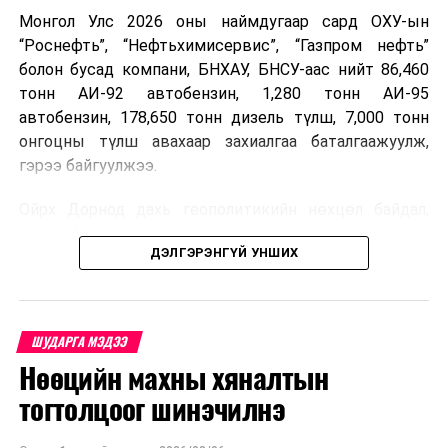
Монгол Улс 2026 оны наймдугаар сард ОХУ-ын
“Роснефть”, “Нефтьхимисервис”, “Газпром нефть”
болон бусад компани, БНХАУ, БНСУ-аас нийт 86,460
тонн АИ-92 автобензин, 1,280 тонн АИ-95
автобензин, 178,650 тонн дизель түлш, 7,000 тонн
онгоцны түлш авахаар захиалгаа баталгаажуулж,
гэрээ байгуулжээ.
Ойрх Дорнод дахь геополитикийн нөхцөл байдал,
Орос, Украины дайнаас шалтгаалсан газрын тосны
ДЭЛГЭРЭНГҮЙ УНШИХ
үнийн өсөлт дэлхийн зах зээлд буураагүй байна.
Үүний улмаас наймдугаар сард хил үнэ тонн тутамд
дахин өсөж, ОХУ болон бусад эх үүсвэрээс худалдан
авах шатахууны үнэ 1,200-2,000 ам.долларт хүрчээ.
ШУДАРГА МЭДЭЭ
Нөөцийн махны хяналтын
Иймд дотоодын зах зээл дэх үнийн өсөлтийг
сааруулахын тулд гаалийн болон онцгой албан
тогтолцоог шинэчилнэ
татварыг тэглэх шаардлага үүссэнийг салбарын сайд
танилцуулсан байна.