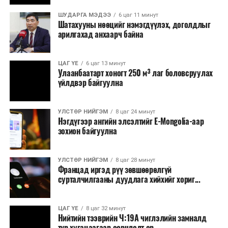
Бүртгэл, хяналтын нэгдсэн системийг Сангийн яам
наймдугаар сард багтаан бэлэн болгоно. Монголбанк
ШУДАРГА МЭДЭЭ
6 цаг 11 минут
Шатахууны нөөцийг нэмэгдүүлэх, доголдлыг
болон арилжааны банкуудтай хамтран стратегийн
арилгахад анхаарч байна
бүтээгдэхүүний нөөц бүрдүүлэх, хадгалах, түгээх,
борлуулах бүх шатанд цахим төлбөрийн баримт
үйлдэж, бүртгэлийг ил тод болгох юм.
ЦАГ ҮЕ
6 цаг 13 минут
Улаанбаатарт хоногт 250 м³ лаг боловсруулах
үйлдвэр байгуулна
2026 оны намар бэлтгэж, 2027 оны хавар худалдаанд
гаргах нөөцийн махны бүрдүүлэлтэд Нийслэлийн
Засаг дарга Б.Пүрэвдагваг онцгойлон анхаарч
УЛСТӨР НИЙГЭМ
8 цаг 24 минут
Нэгдүгээр ангийн элсэлтийг E-Mongolia-аар
ажиллахыг Ерөнхий сайд үүрэг болгожээ.
зохион байгуулна
Нөөцийн махыг цахим системд бүртгэснээр мах
бэлтгэлийн явц, нөөцийн үлдэгдэл ил тод болно. Мөн
УЛСТӨР НИЙГЭМ
8 цаг 28 минут
хөнгөлөлттэй зээлийг зориулалтын бусаар ашиглах
Францад иргэд рүү зөвшөөрөлгүй
сурталчилгааны дуудлага хийхийг хориг...
явдлыг таслан зогсоох, хүртээмжийг нэмэгдүүлэх,
өрсөлдөөнийг бий болгох боломжтой гэж үзжээ.
ЦАГ ҮЕ
8 цаг 32 минут
Иргэд агуулах, үйлдвэрээс махаа шууд худалдан авах,
Нийтийн тээврийн Ч:19А чиглэлийн замналд
түр хугацаагаар өөрчлөлт ор...
малчид системээр дамжуулан бүтээгдэхүүнээ