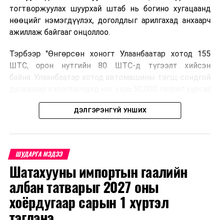
тогтворжуулах шуурхай штаб нь богино хугацаанд
нөөцийг нэмэгдүүлэх, доголдлыг арилгахад анхаарч
ажиллаж байгааг онцоллоо.
Тэрбээр "Өнгөрсөн хоногт Улаанбаатар хотод 155
ШТС, орон нутгийн 80 ШТС-д түгээлт хийсэн
байна. Улаанбаатар хотод автомашины тэгш, сондгой
дугаараар хэрэглэгчдэд нэг удаа 50,000 төгрөг хүртэл
автобензин олгох зохицуулалт хэрэгжиж байгаа
ДЭЛГЭРЭНГҮЙ УНШИХ
бөгөөд зөөврийн саванд олгохгүй. Энэ нь аюулгүй
байдлыг хангах үүднээс болон дамлан худалдахаас
сэргийлж буй юм. Орон нутгийн иргэд намрын ургац
хураалт, хадлантай холбоотой ШТС-уудаар зөөврийн
ШУДАРГА МЭДЭЭ
саваар автобензин авч болно. Улаанбаатар хотод
Шатахууны импортын гаалийн
автомашины тэгш, сондгой дугаараар хэрэглэгчдэд
албан татварыг 2027 оны
нэг удаа 50,000 төгрөг хүртэл автобензин олгох
зохицуулалт энэ сарын 15-ны өдрийг хүртэл
хоёрдугаар сарын 1 хүртэл
үргэлжлэх бөгөөд энэ үед нөөцийг хэвийн болгох,
тэглэнэ
хэвийн горимоор ажлаа үргэлжүүлнэ гэж найдаж