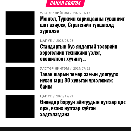
САНАЛ БОЛГОХ
УЛСТӨР НИЙГЭМ
2025/01/17
Монгол, Туркийн харилцааны түвшнийг
шат ахиулж, Стратегийн түншлэлд
хүргэлээ
ЦАГ ҮЕ
2026/08/03
Стандартын бус яндантай тээврийн
хэрэгслийн техникийн үзлэг,
оношилгоог хүчингү...
УЛСТӨР НИЙГЭМ
2024/07/22
Таван шарын төмөр замын доогуурх
нүхэн гарц 80 хувьтай үргэлжилж
байна
ЦАГ ҮЕ
2023/12/21
Өнөөдөр баруун аймгуудын нутгаар цас
орж, ихэнх нутгаар хүйтэн
хадгалагдана