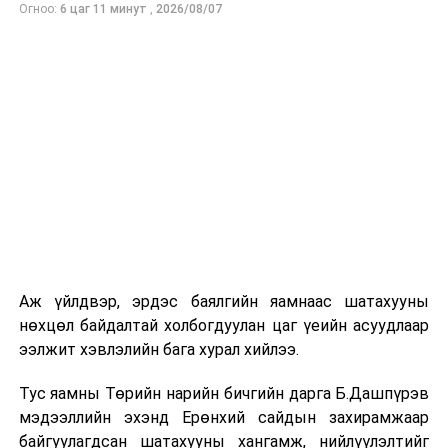
Огноо:
6 цаг 11 минут
,
2026/08/07
ӨМНӨХ МЭДЭЭ
Ө.Гантөр: Төрийн банк ЖДҮ болон орон сууцны
ипотекийн зээл олголт дээр манлайлан ажиллана
Аж үйлдвэр, эрдэс баялгийн яамнаас шатахууны
нөхцөл байдалтай холбогдуулан цаг үеийн асуудлаар
ээлжит хэвлэлийн бага хурал хийлээ.
Тус яамны Төрийн нарийн бичгийн дарга Б.Дашпүрэв
мэдээллийн эхэнд Ерөнхий сайдын захирамжаар
байгуулагдсан шатахууны хангамж, нийлүүлэлтийг