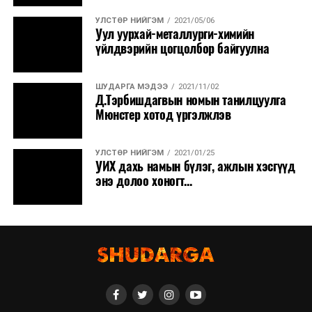
УЛСТӨР НИЙГЭМ
2021/05/06
Уул уурхай-металлурги-химийн
үйлдвэрийн цогцолбор байгуулна
ШУДАРГА МЭДЭЭ
2021/11/02
Д.Тэрбишдагвын номын танилцуулга
Мюнстер хотод үргэлжлэв
УЛСТӨР НИЙГЭМ
2021/01/25
УИХ дахь намын бүлэг, ажлын хэсгүүд
энэ долоо хоногт...