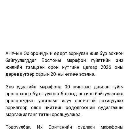
АНУ-ын Эх орончдын өдөрт зориулан жил бүр зохион
байгуулагддаг Бостоны марафон гүйлтийн энэ
жилийн тэмцээн орон нутгийн цагаар 2026 оны
дөрөвдүгээр сарын 20-ны өглөө эхэлнэ.
Энэ удаагийн марафонд 30 мянгаас давсан гүйгч
оролцохоор бүртгүүлсэн бөгөөд зохион байгуулагчид
оролцогчдын урсгалыг илүү оновчтой зохицуулах
зорилгоор олон нийтийн хөдөлгөөний судалгааны
мэргэжилтэнг татан оролцуулжээ.
Тодруулбал, Их Британийн судлаач марафоны