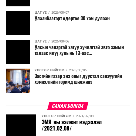
ЦАГ ҮЕ
2026/08/07
Улаанбаатарт өдөртөө 30 хэм дулаан
ЦАГ ҮЕ
2026/08/06
Улсын чанартай хатуу хучилттай авто замын
талаас илүү хувь нь 13-аас...
УЛСТӨР НИЙГЭМ
2026/08/06
Засгийн газар энэ оныг дуустал санхүүгийн
хэмнэлтийн горимд шилжинэ
САНАЛ БОЛГОХ
УЛСТӨР НИЙГЭМ
2021/02/08
ЭМЯ-ны ээлжит мэдээлэл
/2021.02.08/