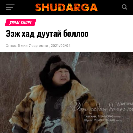
УРЛАГ СПОРТ
Ээж хад дуутай боллоо
Огноо:
5 жил 7 сар.өмнө
,
2021/02/04