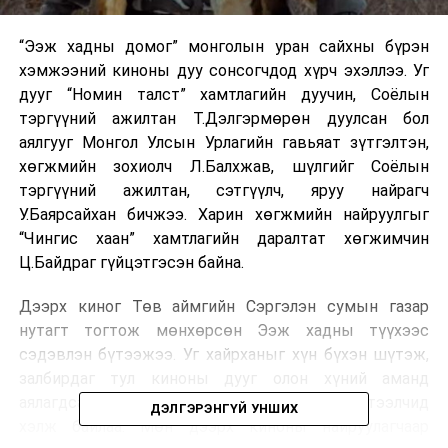
“Ээж хадны домог” монголын уран сайхны бүрэн
хэмжээний киноны дуу сонсогчдод хүрч эхэллээ. Уг
дууг “Номин талст” хамтлагийн дуучин, Соёлын
тэргүүний ажилтан Т.Дэлгэрмөрөн дуулсан бол
аялгууг Монгол Улсын Урлагийн гавьяат зүтгэлтэн,
хөгжмийн зохиолч Л.Балхжав, шүлгийг Соёлын
тэргүүний ажилтан, сэтгүүлч, яруу найрагч
У.Баярсайхан бичжээ. Харин хөгжмийн найруулгыг
“Чингис хаан” хамтлагийн даралтат хөгжимчин
Ц.Байдраг гүйцэтгэсэн байна.
Дээрх киног Төв аймгийн Сэргэлэн сумын газар
нутагт тогтож мөнхөрсөн Ээж хадны түүхээс
сэдэвлэн бүтээжээ. Уг хайрханыг хүн бүхэн шүтэж,
залбирдаг тул киноны дууг олон хүний аманд
аялагдсан дуу болох байх хэмээн уран бүтээлчид
ДЭЛГЭРЭНГҮЙ УНШИХ
хэлж байлаа. Мөн дээрх киноны найруулагчаар