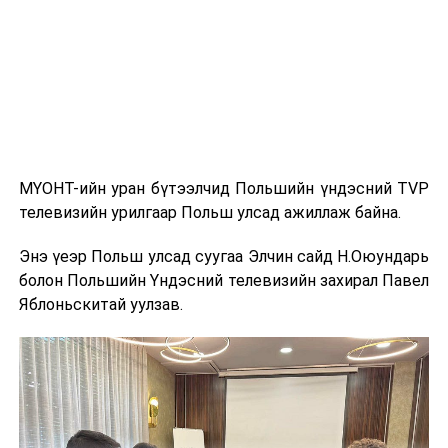
дүгээр зууны үед Ази, Европыг холбосон худалдааны
гол замуудын нэг байсан бөгөөд Хятадаас эхлэн
Монголын тал нутгаар дайрч Орос руу хүрдэг байв.
Энэхүү авто ралли нь уг түүхэн замыг орчин үед
сэргээн сануулах зорилготой бөгөөд анх 2016 оны
зун БНХАУ-ын Эрээн хотоос ОХУ-ын Улаан-Үд хот
хүртэл амжилттай зохион байгуулагдаж байв.
МҮОНТ-ийн уран бүтээлчид Польшийн үндэсний TVP
Энэхүү арга хэмжээ нь Монгол Улсыг олон улсад
телевизийн урилгаар Польш улсад ажиллаж байна.
сурталчлах, хил дамнасан аялал жуулчлалын хамтын
ажиллагааг өргөжүүлэх, бүс нутгийн жуулчдын
Энэ үеэр Польш улсад суугаа Элчин сайд Н.Оюундарь
урсгалыг нэмэгдүүлэхэд чухал ач холбогдолтой юм.
болон Польшийн Үндэсний телевизийн захирал Павел
Яблоньскитай уулзав.