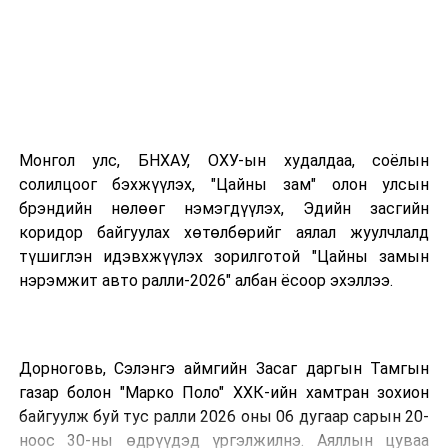
УНШСАН:
3531
Монгол улс, БНХАУ, ОХУ-ын худалдаа, соёлын
ДАРААХ МЭДЭЭ
СКАЙтел аппликэйшнд ороод оюуны цангаагаа тайлж,
солилцоог бэхжүүлэх, "Цайны зам" олон улсын
СУПЕР шагналын эзэн болцгооё
брэндийн нөлөөг нэмэгдүүлэх, Эдийн засгийн
коридор байгуулах хөтөлбөрийг аялал жуулчлалд
ӨМНӨХ МЭДЭЭ
түшиглэн идэвхжүүлэх зорилготой "Цайны замын
Имарт “ДЭМ ДЭМЭНДЭЭ” аянд 100 гаруй сая
төгрөгийн хүнсний багцыг хүлээлгэн өгч дууслаа
нэрэмжит авто ралли-2026" албан ёсоор эхэллээ.
Дорноговь, Сэлэнгэ аймгийн Засаг даргын Тамгын
газар болон "Марко Поло" ХХК-ийн хамтран зохион
байгуулж буй тус ралли 2026 оны 06 дугаар сарын 20-
ноос 30-ны өдрүүдэд үргэлжилнэ. Аяллын цуваа