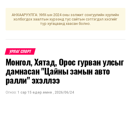
соёлын тэргүүний ажилтан, жүжигчин Б.Эрдэнэцэцэг
ажиллаж, кино зохиолыг Б.Мөнхтуяа бичиж,
продюсерлосон юм.
АНХААРУУЛГА: УИХ-ын 2024 оны ээлжит сонгуулийн хуулийн
холбогдох заалтын хүрээнд тус сайтын сэтгэгдэл хэсгийг
түр хугацаанд хаасан болно.
Дашрамд дуулгахад, “Ээж хадны домог” киноны
нээлтийн арга хэмжээ ирэх хоёрдугаар сарын 11-нд
буюу Цагаан сарын битүүнд онлайнаар болох нь ээ.
УРЛАГ СПОРТ
Монгол, Хятад, Орос гурван улсыг
дамнасан "Цайны замын авто
ралли" эхэллээ
Огноо:
1 сар 15 өдөр.өмнө
,
2026/06/24