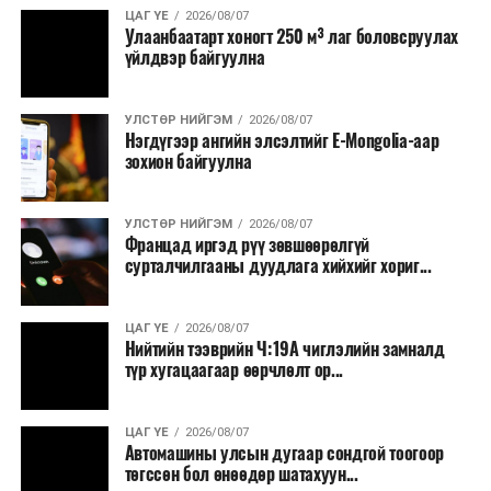
Олон улсын марафоны тэмцээнүүд дундаас нэр
ЦАГ ҮЕ
2026/08/07
Улаанбаатарт хоногт 250 м³ лаг боловсруулах
хүндээрээ тэргүүлэх энэхүү уралдаанд оролцохын
үйлдвэр байгуулна
тулд гүйгчид тодорхой босго хугацаа давсан байх
шаардлагатай нь онцлог юм.
УЛСТӨР НИЙГЭМ
2026/08/07
Нэгдүгээр ангийн элсэлтийг E-Mongolia-аар
зохион байгуулна
УЛСТӨР НИЙГЭМ
2026/08/07
Францад иргэд рүү зөвшөөрөлгүй
сурталчилгааны дуудлага хийхийг хориг...
ЦАГ ҮЕ
2026/08/07
Нийтийн тээврийн Ч:19А чиглэлийн замналд
түр хугацаагаар өөрчлөлт ор...
ЦАГ ҮЕ
2026/08/07
Автомашины улсын дугаар сондгой тоогоор
төгссөн бол өнөөдөр шатахуун...