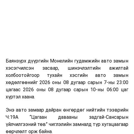
байгууламжаас гардаг лагийг байгаль орчинд аюулгүй
мэдээллээ.
аргаар боловсруулж, эзлэхүүнийг эрс бууруулах
зориулалттай. Лагийг өндөр температурт шатааснаар
эзлэхүүн нь 90 хүртэл хувиар буурч, бактери, вирус
болон бусад өвчин үүсгэгч бичил биетнийг устгах
боломжтой.
Түүнчлэн шаталтын явцад үүсэх дулааныг цахилгаан
болон дулааны эрчим хүч үйлдвэрлэхэд ашиглаж
Баянзүрх дүүргийн Монелийн гудамжийн авто замын
болдог. Зарим технологийн хувьд шаталтын дараа
хэсэгчилсэн засвар, шинэчлэлтийн ажилтай
үлдэх үнснээс фосфор зэрэг ашигт эрдсийг сэргээн
холбоотойгоор тухайн хэсгийн авто замын
авах боломжтой аж.
хөдөлгөөнийг 2026 оны 08 дугаар сарын 7-ны 23:00
цагаас 2026 оны 08 дугаар сарын 10-ны 06:00 цаг
Япон, Герман, Швейцар, Нидерланд, Өмнөд Солонгос
хүртэл хаана.
зэрэг улс лаг хатаах, шатаах технологийг ашиглаж
байна. Тухайлбал, Германд лаг шатаах үйлдвэрээс
Энэ авто замаар дайран өнгөрдөг нийтийн тээврийн
гарсан үнснээс фосфор сэргээн авах технологи
Ч:19А “Цагаан давааны задгай-Сансарын
ашигладаг бол Нидерландад төвлөрсөн лаг
үйлчилгээний төв” чиглэлийн замналд түр хугацаагаар
боловсруулах үйлдвэрүүдээр дулаан, цахилгаан
өөрчлөлт орж байна.