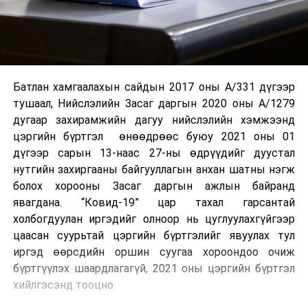
Батлан хамгаалахын сайдын 2017 оны А/331 дүгээр
тушаал, Нийслэлийн Засаг даргын 2020 оны А/1279
дугаар захирамжийн дагуу нийслэлийн хэмжээнд
цэргийн бүртгэл өнөөдрөөс буюу 2021 оны 01
дүгээр сарын 13-наас 27-ны өдрүүдийг дуустал
нутгийн захиргааны байгууллагын анхан шатны нэгж
болох хорооны Засаг даргын ажлын байранд
явагдана. “Ковид-19” цар тахал гарсантай
холбогдуулан иргэдийг олноор нь цуглуулахгүйгээр
цаасан суурьтай цэргийн бүртгэлийг явуулах тул
иргэд өөрсдийн оршин суугаа хороондоо очиж
бүртгүүлэх шаардлагагүй, 2021 оны цэргийн бүртгэл
хийлгэсэнд тооцно.