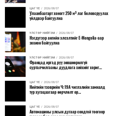
ЦАГ ҮЕ
2026/08/07
Улаанбаатарт хоногт 250 м³ лаг боловсруулах
үйлдвэр байгуулна
УЛСТӨР НИЙГЭМ
2026/08/07
Нэгдүгээр ангийн элсэлтийг E-Mongolia-аар
зохион байгуулна
УЛСТӨР НИЙГЭМ
2026/08/07
Францад иргэд рүү зөвшөөрөлгүй
сурталчилгааны дуудлага хийхийг хориг...
ЦАГ ҮЕ
2026/08/07
Нийтийн тээврийн Ч:19А чиглэлийн замналд
түр хугацаагаар өөрчлөлт ор...
ЦАГ ҮЕ
2026/08/07
Автомашины улсын дугаар сондгой тоогоор