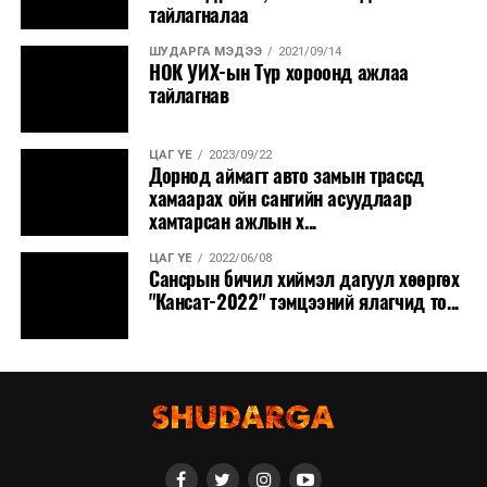
тайлагналаа
ШУДАРГА МЭДЭЭ
2021/09/14
НОК УИХ-ын Түр хороонд ажлаа
тайлагнав
ЦАГ ҮЕ
2023/09/22
Дорнод аймагт авто замын трассд
хамаарах ойн сангийн асуудлаар
хамтарсан ажлын х...
ЦАГ ҮЕ
2022/06/08
Сансрын бичил хиймэл дагуул хөөргөх
"Кансат-2022" тэмцээний ялагчид то...