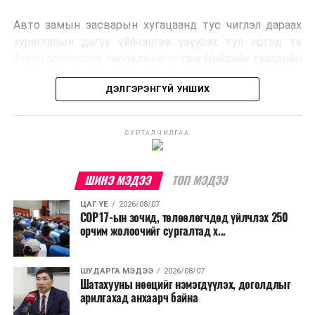
эрчим хүч үйлдвэрлэдэг.
Авто замын засварын хугацаанд тус чиглэл дараах
Ийнхүү лаг хатаах, шатаах технологийг лагийн
зураглалын дагуу үйлчилгээ үзүүлэх тул иргэд та
эзлэхүүнийг бууруулахын зэрэгцээ эрчим хүч
бүхэн зорчилтоо төлөвлөнө үү
гэж Нийтийн тээврийн
үйлдвэрлэх, нөөцийг дахин ашиглах чиглэлээр олон
бодлогын газраас мэдээллээ.
улсад өргөн ашиглаж байна.
ДЭЛГЭРЭНГҮЙ УНШИХ
СУРТАЛЧИЛГАА
ШИНЭ МЭДЭЭ
ТОП МЭДЭЭ
ЦАГ ҮЕ
2026/08/07
COP17-ын зочид, төлөөлөгчдөд үйлчлэх 250
орчим жолоочийг сургалтад х...
ШУДАРГА МЭДЭЭ
2026/08/07
Шатахууны нөөцийг нэмэгдүүлэх, доголдлыг
арилгахад анхаарч байна