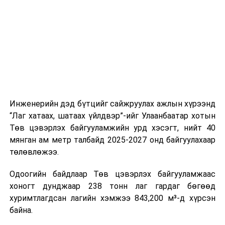
шат, маршрут, хөдөлгөөний зохион байгуулалт,
цагийн менежмент, мэдээлэл дамжуулах журам,
холбогдох байгууллагуудын уялдаа холбоо, аюулгүй
ажиллагааны чиглэлээр жолооч нарыг сургалт, арга
зүйгээр хангаж байна.
Мөн зам тээврийн осол, саатал болон бусад эрсдэл,
онцгой нөхцөл үүссэн үед авах арга хэмжээ, ачаалал
ихтэй нөхцөлд тайван, зөв, шуурхай шийдвэр гаргах,
Инженерийн дэд бүтцийг сайжруулах ажлын хүрээнд
өдөр тутмын ажлын бэлэн байдлыг хангах зэрэг
“Лаг хатаах, шатаах үйлдвэр”-ийг Улаанбаатар хотын
практик ур чадварыг сургалтын хөтөлбөрт тусгажээ.
Төв цэвэрлэх байгууламжийн урд хэсэгт, нийт 40
мянган ам метр талбайд 2025-2027 онд байгуулахаар
Сургалтыг танилцуулах лекц, асуулт-хариулт,
төлөвлөжээ.
жишээнд суурилсан сургалт, багаар ажиллах дасгал,
маршрут болон тээвэрлэлтийн урсгалын зураглалтай
Одоогийн байдлаар Төв цэвэрлэх байгууламжаас
танилцах, онцгой нөхцөлд ажиллах дадлага зэрэг
хоногт дунджаар 238 тонн лаг гардаг бөгөөд
онол, практик хосолсон хэлбэрээр зохион байгуулж
хуримтлагдсан лагийн хэмжээ 843,200 м³-д хүрсэн
байна.
байна.
Сургалтын үеэр COP17 олон улсын бага хурлыг