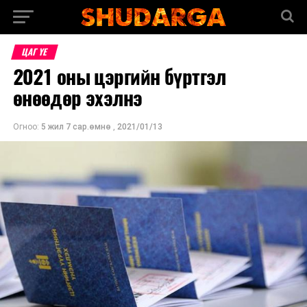
ЦАГ ҮЕ
2021 оны цэргийн бүртгэл
өнөөдөр эхэлнэ
Огноо:
5 жил 7 сар.өмнө
,
2021/01/13