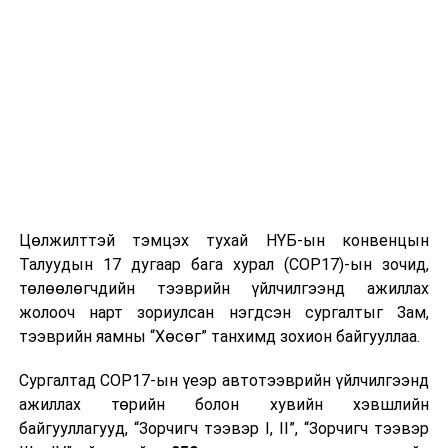
ӨМНӨХ МЭДЭЭ
ЭМЯ: Хүн амынхаа 60 хувийг вакцинжуулалтад
хамруулахаас 20 хувь нь КОВАКС-аас авахаар
төлөвлөсөн
Цөлжилттэй тэмцэх тухай НҮБ-ын конвенцын
Талуудын 17 дугаар бага хурал (COP17)-ын зочид,
төлөөлөгчдийн тээврийн үйлчилгээнд ажиллах
жолооч нарт зориулсан нэгдсэн сургалтыг Зам,
тээврийн яамны “Хөсөг” танхимд зохион байгууллаа.
Сургалтад COP17-ын үеэр автотээврийн үйлчилгээнд
ажиллах төрийн болон хувийн хэвшлийн
байгууллагууд, “Зорчигч тээвэр I, II”, “Зорчигч тээвэр