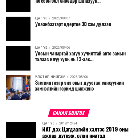
төгссөн бол өнөөдөр шатахуун...
ЦАГ ҮЕ
2026/08/07
Улаанбаатарт өдөртөө 30 хэм дулаан
ЦАГ ҮЕ
2026/08/06
Улсын чанартай хатуу хучилттай авто замын
талаас илүү хувь нь 13-аас...
УЛСТӨР НИЙГЭМ
2026/08/06
Засгийн газар энэ оныг дуустал санхүүгийн
хэмнэлтийн горимд шилжинэ
САНАЛ БОЛГОХ
ЦАГ ҮЕ
2019/12/24
ИАТ дэх Цагдаагийн хэлтэс 2019 оны
ажлаа дүгнэж, олон нийтэд