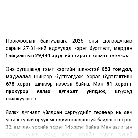
2026 оны наймдугаар сарын 07-ноос
2026 оны наймдугаар сарын 11-нийг хүртэлх
цаг агаарын урьдчилсан төлөв
Наймдугаар сарын 7-нд баруун болон төвийн
Прокурорын байгууллага 2026 оны долоодугаар
аймгуудын нутгийн хойд хэсгээр, 8-нд баруун
сарын 27-31-ний өдрүүдэд хэрэг бүртгэлт, мөрдөн
аймгуудын нутгийн хойд хэсэг, төвийн
байцаалтын
29,444 эрүүгийн хэрэгт
хяналт тавьжээ.
аймгуудын нутгийн зарим газраар, 9-нд баруун
аймгуудын нутгийн зүүн, говийн аймгуудын
Энэ хугацаанд гэмт хэргийн шинжтэй
853 гомдол,
нутгийн хойд, зүүн аймгуудын нутгийн баруун
мэдээлэл
шинээр бүртгэгдэж, хэрэг бүртгэлтийн
хэсэг, төвийн аймгуудын ихэнх нутгаар, 10-нд
676 хэрэг
шинээр нээсэн байна. Мөн
51 хэрэгт
төв, зүүн, говийн аймгуудын ихэнх нутгаар
прокурор яллах дүгнэлт үйлдэж
, шүүхэд
бороо, дуу цахилгаантай аадар бороо орно. Салхи
шилжүүлжээ.
ихэнх хугацаанд секундэд 5-10 метр, 9-нд
Яллах дүгнэлт үйлдсэн хэргүүдийг төрлөөр нь авч
Алтайн салбар уулс, Арц-Богдын өвөр
үзвэл хүний эрүүл мэндийн халдашгүй байдлын эсрэг
хоолойгоор, 10-нд говь, талын нутгаар секундэд
32, өмчлөх эрхийн эсрэг 14 хэрэг байна. Мөн авлигын
14-16 метр, нутгийн зарим газраар борооны
эсрэг, хүний амьд явах эрхийн эсрэг, хүний
өмнө түр зуур ширүүснэ. Ихэнх нутгаар халж,