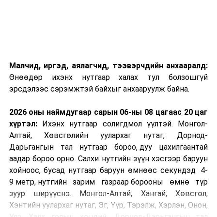
Малчид, иргэд, аялагчид, тээвэрчдийн анхааралд:
Өнөөдөр ихэнх нутгаар халах тул болзошгүй
эрсдэлээс сэрэмжтэй байхыг анхааруулж байна.
2026 оны наймдугаар сарын 06-ны 08 цагаас 20 цаг
хүртэл:
Ихэнх нутгаар солигдмол үүлтэй. Монгол-
Алтай, Хөвсгөлийн уулархаг нутаг, Дорнод-
Дарьгангын тал нутгаар бороо, дуу цахилгаантай
аадар бороо орно. Салхи нутгийн зүүн хэсгээр баруун
хойноос, бусад нутгаар баруун өмнөөс секундэд 4-
9 метр, нутгийн зарим газраар борооны өмнө түр
зуур ширүүснэ. Монгол-Алтай, Хангай, Хөвсгөл,
Хэнтийн уулархаг нутаг, Эг, Үүр, Тэрэлж, Хэрлэн, Онон,
Улз, Халх голын хөндий, Дорнод-Дарьгангын тал