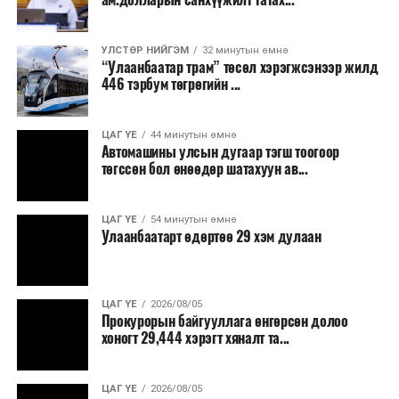
шилжүүлжээ.
Бусад хэргүүдээс дурдвал, Дорноговь аймагт үнэт
УЛСТӨР НИЙГЭМ
32 минутын өмнө
“Улаанбаатар трам” төсөл хэрэгжсэнээр жилд
эдлэлийн дэлгүүрээс их хэмжээний эд зүйл
446 тэрбум төгрөгийн ...
хулгайлсан, мансууруулах болон сэтгэцэд нөлөөт
бодистой холбоотой, хууль бусаар эм худалдах, хүн
худалдаалах болон хүүхдийн эсрэг гэмт хэргүүдэд
ЦАГ ҮЕ
44 минутын өмнө
Автомашины улсын дугаар тэгш тоогоор
яллах дүгнэлт үйлдэж, холбогдох шүүхүүдэд
төгссөн бол өнөөдөр шатахуун ав...
шилжүүлсэн байна.
ЦАГ ҮЕ
54 минутын өмнө
Улаанбаатарт өдөртөө 29 хэм дулаан
ЦАГ ҮЕ
2026/08/05
Прокурорын байгууллага өнгөрсөн долоо
хоногт 29,444 хэрэгт хяналт та...
ЦАГ ҮЕ
2026/08/05