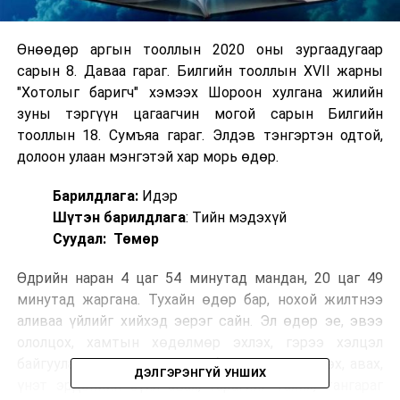
Өнөөдөр аргын тооллын 2020 оны зургаадугаар
сарын 8. Даваа гараг. Билгийн тооллын XVII жарны
"Хотолыг баригч" хэмээх Шороон хулгана жилийн
зуны тэргүүн цагаагчин могой сарын Билгийн
тооллын 18. Сумъяа гараг. Элдэв тэнгэртэн одтой,
долоон улаан мэнгэтэй хар морь өдөр.
Барилдлага:
Идэр
Шүтэн барилдлага
: Тийн мэдэхүй
Суудал: Төмөр
Өдрийн наран 4 цаг 54 минутад мандан, 20 цаг 49
минутад жаргана. Тухайн өдөр бар, нохой жилтнээ
аливаа үйлийг хийхэд эерэг сайн. Эл өдөр эе, эвээ
ололцох, хамтын хөдөлмөр эхлэх, гэрээ хэлцэл
байгуулах, найр хурим хийх, бэр гуйх, инж өгөх, авах,
ДЭЛГЭРЭНГҮЙ УНШИХ
үнэт эрдэнийн зүйл авах, гарагийг тахих, тангараг