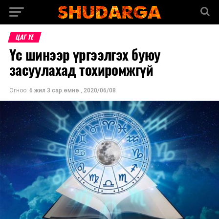
ЦАГ ҮЕ
Үс шинээр үргээлгэх буюу
засуулахад тохиромжгүй
Огноо:
6 жил 3 сар.өмнө
,
2020/06/08