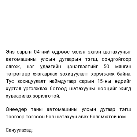
Энэ сарын 04-ний өдрөөс эхлэн эхлэн шатахууныг
автомашины улсын дугаарын тэгш, сондгойгоор
олгож, нэг удаагийн цэнэглэлтийг 50 мянган
төгрөгөөр хязгаарлах зохицуулалт хэрэгжиж байна.
Тус зохицуулалт наймдугаар сарын 15-ны өдрийг
хүртэл үргэлжлэх бөгөөд шатахууны нөөцийг жигд
хуваарилах зорилготой.
Өнөөдөр таны автомашины улсын дугаар тэгш
тоогоор төгссөн бол шатахуун авах боломжтой юм.
Сануулахад: