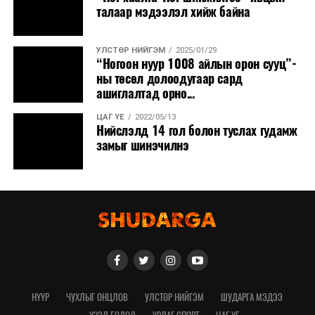
талаар мэдээлэл хийж байна
УЛСТӨР НИЙГЭМ
2025/01/29
“Ногоон нуур 1008 айлын орон сууц”-
ны төсөл долоодугаар сард
ашиглалтад орно...
ЦАГ ҮЕ
2022/05/13
Нийслэлд 14 гол болон туслах гудамж
замыг шинэчилнэ
НҮҮР
ЧУХЛЫГ ОНЦЛОВ
УЛСТӨР НИЙГЭМ
ШУДАРГА МЭДЭЭ