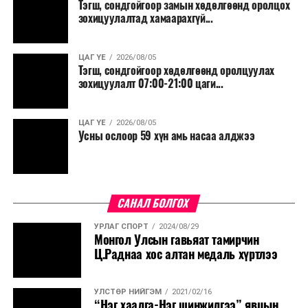
Тэгш, сондгойгоор замын хөдөлгөөнд оролцох
зохицуулалтад хамаарахгүй...
ЦАГ ҮЕ
2026/08/05
Тэгш, сондгойгоор хөдөлгөөнд оролцуулах
зохицуулалт 07:00-21:00 цаги...
ЦАГ ҮЕ
2026/08/05
Усны ослоор 59 хүн амь насаа алджээ
САНАЛ БОЛГОХ
УРЛАГ СПОРТ
2024/08/29
Монгол Улсын гавьяат тамирчин
Ц.Раднаа хос алтан медаль хүртлээ
УЛСТӨР НИЙГЭМ
2021/02/16
“Нэг хаалга-Нэг шинжилгээ” явцын