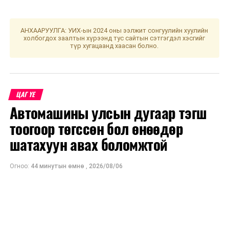
тавихад сайн.
Гэр бүрэх, хэрүүл тэмцэл хийх, улаа гаргах, хиншүү
АНХААРУУЛГА: УИХ-ын 2024 оны ээлжит сонгуулийн хуулийн
хярвас гаргах, хүүхэд хөлд оруулахад муу. Өдрийн
холбогдох заалтын хүрээнд тус сайтын сэтгэгдэл хэсгийг
түр хугацаанд хаасан болно.
сайн цаг нь хулгана, үхэр, туулай, морь, бич, тахиа
болой. Хол газар яваар одогсод баруун урагш мөрөө
гаргавал зохистой. Үс шинээр үргээлгэх буюу
засуулахад тохиромжгүй хэмээжээ.
ЦАГ ҮЕ
Автомашины улсын дугаар тэгш
УНШСАН:
3546
тоогоор төгссөн бол өнөөдөр
ДАРААХ МЭДЭЭ
шатахуун авах боломжтой
Улаанбаатарт өдөртөө 17 хэм дулаан
ӨМНӨХ МЭДЭЭ
Баярлалаа,Нямхүү эмчээv
Огноо:
44 минутын өмнө
,
2026/08/06