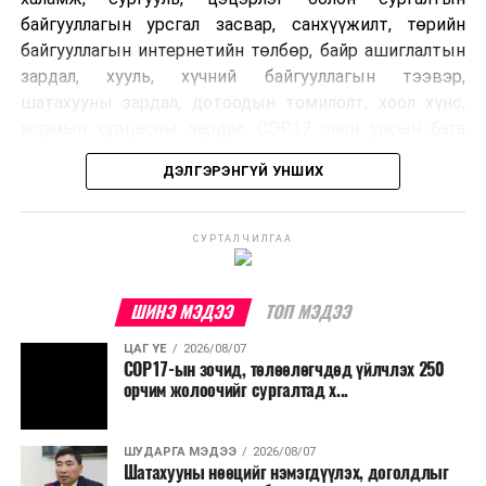
байгууллагын урсгал засвар, санхүүжилт, төрийн
байгууллагын интернетийн төлбөр, байр ашиглалтын
зардал, хууль, хүчний байгууллагын тээвэр,
шатахууны зардал, дотоодын томилолт, хоол хүнс,
нормын хувцасны зардал, COP17 олон улсын бага
хурлын зардал, Засгийн газрын өр, орон нутгийн нөөц
ДЭЛГЭРЭНГҮЙ УНШИХ
хөрөнгийн санхүүжилтийг хэвийн үргэлжлүүлэхээр
шийдвэрлэжээ.
СУРТАЛЧИЛГАА
Харин дараах зардлыг хязгаарлахаар болсон байна.
Үүнд:
ШИНЭ МЭДЭЭ
ТОП МЭДЭЭ
Олон улсын болон Засгийн газрын
ЦАГ ҮЕ
2026/08/07
шийдвэртэйгээс бусад хурал, зөвлөгөөн, ой,
COP17-ын зочид, төлөөлөгчдөд үйлчлэх 250
тэмдэглэлт өдөр, найр наадам, соёлын арга
орчим жолоочийг сургалтад х...
хэмжээ;
Урьдчилан төлөвлөсөн төрийн өндөр албан
ШУДАРГА МЭДЭЭ
2026/08/07
Шатахууны нөөцийг нэмэгдүүлэх, доголдлыг
тушаалтны томилолтоос бусад гадаад