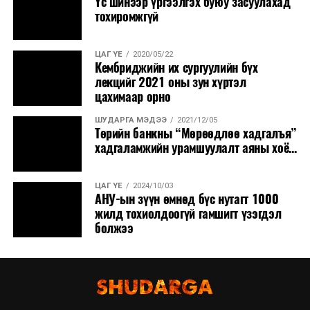
Үс шинээр үргээлгэх буюу засуулахад
тохиромжгүй
ЦАГ ҮЕ
2020/05/22
Кембриджийн их сургуулийн бүх
лекцийг 2021 оны зун хүртэл
цахимаар орно
ШУДАРГА МЭДЭЭ
2021/12/05
Төрийн банкны “Мөрөөдлөө хадгалъя”
хадгаламжийн урамшуулалт аяны хоё...
ЦАГ ҮЕ
2024/10/03
АНУ-ын зүүн өмнөд бүс нутагт 1000
жилд тохиолдоогүй гамшигт үзэгдэл
болжээ