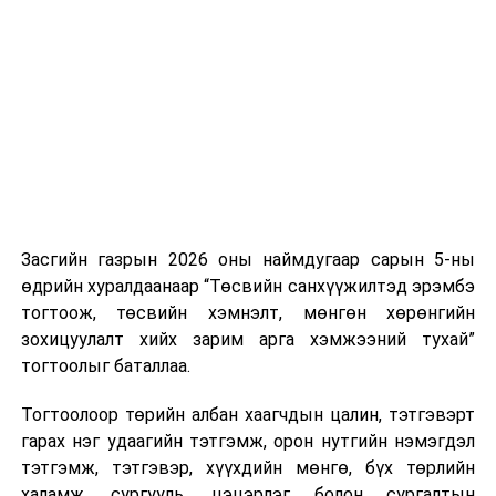
Хуулийг зөрчиж дуудлага хийсэн хувь хүнийг нэг
дуудлага тутамд 75 мянга хүртэлх евро, аж ахуйн
нэгжийг 375 мянга хүртэлх еврогоор торгох
боломжтой. Харин хэрэглэгч өөрөө зөвшөөрсөн,
эсвэл тухайн компанитай өмнө нь гэрээний
харилцаатай бөгөөд шинэ үйлчилгээ санал болгож
буй тохиолдолд хориг үйлчлэхгүй. Иргэд
зөвшөөрөлгүй дуудлагын талаар төрийн цахим
хуудсаар мэдээлэх боломжтой.
Засгийн газрын 2026 оны наймдугаар сарын 5-ны
Шинэ хууль Францын зах зээлд үйлчилдэг гадаадын
өдрийн хуралдаанаар “Төсвийн санхүүжилтэд эрэмбэ
дуудлагын төвүүдэд нөлөөлөхөөр байна. Тухайлбал,
тогтоож, төсвийн хэмнэлт, мөнгөн хөрөнгийн
Мароккогийн дуудлагын төвүүдийн орлогын 80 гаруй
зохицуулалт хийх зарим арга хэмжээний тухай”
хувь Францын зах зээлээс бүрддэг бөгөөд тус улсын
тогтоолыг баталлаа.
40–50 мянган ажлын байр эрсдэлд орж болзошгүйг
Мароккогийн хөдөлмөр эрхлэлтийн сайд мэдэгджээ.
Тогтоолоор төрийн албан хаагчдын цалин, тэтгэвэрт
гарах нэг удаагийн тэтгэмж, орон нутгийн нэмэгдэл
тэтгэмж, тэтгэвэр, хүүхдийн мөнгө, бүх төрлийн
халамж, сургууль, цэцэрлэг болон сургалтын