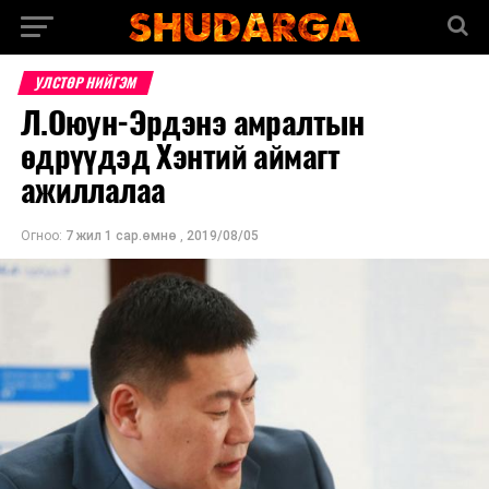
УЛСТӨР НИЙГЭМ
Л.Оюун-Эрдэнэ амралтын
өдрүүдэд Хэнтий аймагт
ажиллалаа
Огноо:
7 жил 1 сар.өмнө
,
2019/08/05