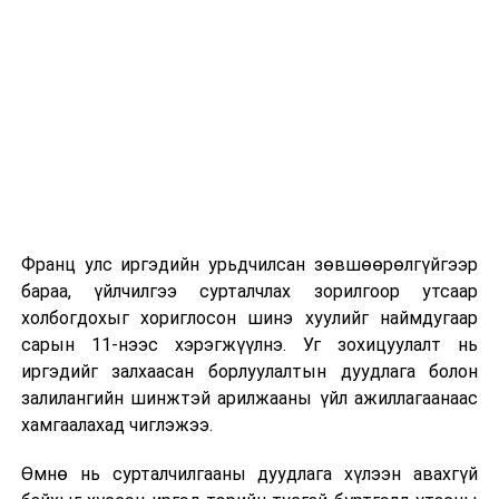
Монголын баг шилдэг тамирчдаар бүрджээ
Их, дээд сургуулийн хичээл
ӨМНӨХ МЭДЭЭ
Наймдугаар сарын 17-нд бүх нийтийн их
2026 оны 9 дүгээр сарын 1-нээс цахимаар
цэвэрлэгээтэй
эхэлнэ.
2026 оны 9 дүгээр сарын 14-нөөс танхимаар
үргэлжилнэ.
Оюутны дотуур байр
Франц улс иргэдийн урьдчилсан зөвшөөрөлгүйгээр
2026 оны 9 дүгээр сарын 13-наас оюутнуудыг
бараа, үйлчилгээ сурталчлах зорилгоор утсаар
дотуур байранд оруулж эхэлнэ.
холбогдохыг хориглосон шинэ хуулийг наймдугаар
Сургууль, цэцэрлэгийн үйл ажиллагааны
сарын 11-нээс хэрэгжүүлнэ. Уг зохицуулалт нь
зохицуулалт
иргэдийг залхаасан борлуулалтын дуудлага болон
залилангийн шинжтэй арилжааны үйл ажиллагаанаас
2026 оны 8 дугаар сарын 17–28-ны өдрүүдэд
хамгаалахад чиглэжээ.
нийслэлийн бүх сургууль, цэцэрлэгт ажлын
Өмнө нь сурталчилгааны дуудлага хүлээн авахгүй
байранд элсэлт, бүртгэл болон бусад аливаа