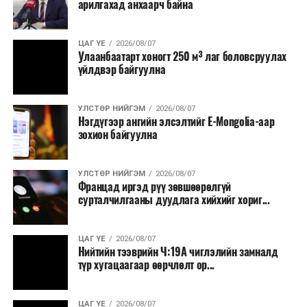
арилгахад анхаарч байна
томилолт, гадаадын зочин хүлээн авах зардал;
Зайлшгүй шаардлагагүй тоног төхөөрөмж,
ЦАГ ҮЕ
2026/08/07
тавилга, автомашин худалдан авах;
Улаанбаатарт хоногт 250 м³ лаг боловсруулах
үйлдвэр байгуулна
Батлан хамгаалах, хууль зүйн салбараас бусад
сургалт, дадлага;
УЛСТӨР НИЙГЭМ
2026/08/07
Хуулиар заавал мэдээлэхээс бусад кино,
Нэгдүгээр ангийн элсэлтийг E-Mongolia-аар
контент, хэвлэлийн зардал;
зохион байгуулна
Заавал олгохоос бусад тэтгэмж, урамшуулал.
УЛСТӨР НИЙГЭМ
2026/08/07
Санхүүгийн хэмнэлтийн горимыг 2026 оны
Францад иргэд рүү зөвшөөрөлгүй
арванхоёрдугаар сарын 31 хүртэл мөрдөнө. Харин
сурталчилгааны дуудлага хийхийг хориг...
эрүүл мэндийн салбар уг хэмнэлтийн горимд
хамрагдахгүй бөгөөд цэцэрлэг, сургуулийн хүүхдийн
ЦАГ ҮЕ
2026/08/07
эрт илрүүлэг, вакцинжуулалт, томуу, томуу төст
Нийтийн тээврийн Ч:19А чиглэлийн замналд
өвчний эсрэг арга хэмжээ зэрэг зайлшгүй
түр хугацаагаар өөрчлөлт ор...
шаардлагатай ажлууд төлөвлөгөөний дагуу
үргэлжилнэ гэж Ерөнхий сайд Н.Учрал онцоллоо.
ЦАГ ҮЕ
2026/08/07