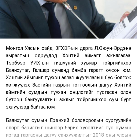
Монгол Улсын сайд, ЗГХЭГ-ын дарга Л.Оюун-Эрдэнэ
амралтын өдрүүдэд Хэнтий аймагт ажиллалаа.
Тэрбээр УИХ-ын гишүүний хувиар тойргийнхоо
Баянхутаг, Галшар суманд бямба гарагт очсон юм.
Хэнтий аймгийг түүхэн аялал жуулчлалын бүс болгож
хөгжүүлэх Засгийн газрын тогтоолын дагуу Хэнтий
аймгийн сумдын түүхэн онцлогийг тусгасан олон
бүтээн байгуулалтын ажлыг тойргийнхоо сум бүрт
эхлүүлээд байгаа юм.
Баянхутаг сумын Ерөнхий боловсролын сургуулийн
спорт барилгыг шинээр барих хүсэлтийг тус сумын
иргэд гаргасны дагуу санхүүжилтыг 2018 оны улсын