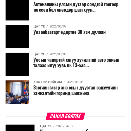
Автомашины улсын дугаар сондгой тоогоор
Мөн бүх шатны төсвийн ерөнхийлөн захирагч нарт
төгссөн бол өнөөдөр шатахуун...
салбар бүрдээ урсгал зардлыг 20 хувиар бууруулах,
нөхөн томилгоо хийхгүй байх, аялал, амралт, зугаалга,
ЦАГ ҮЕ
2026/08/07
хамт олны урлаг, спортын арга хэмжээг зохион
Улаанбаатарт өдөртөө 30 хэм дулаан
байгуулахгүй байх, төрийн албанд шинэ орон тоо бий
болгохгүй байх, эрчим хүчний хэрэглээг хэмнэх, хурал,
сургалтыг цахим хэлбэрт шилжүүлэх, төрийн албан
ЦАГ ҮЕ
2026/08/06
хаагчдыг зарим өдрүүдэд цахимаар ажиллуулах арга
Улсын чанартай хатуу хучилттай авто замын
хэмжээг үргэлжлүүлэхийг үүрэг болголоо.
талаас илүү хувь нь 13-аас...
Төсвийн сахилга бат сайжирч, эдийн засгийн нөхцөл
УЛСТӨР НИЙГЭМ
2026/08/06
байдал хэвийн болсон тохиолдолд эдгээр
Засгийн газар энэ оныг дуустал санхүүгийн
хязгаарлалтыг үе шаттайгаар сулруулах юм.
хэмнэлтийн горимд шилжинэ
САНАЛ БОЛГОХ
ЦАГ ҮЕ
2020/04/02