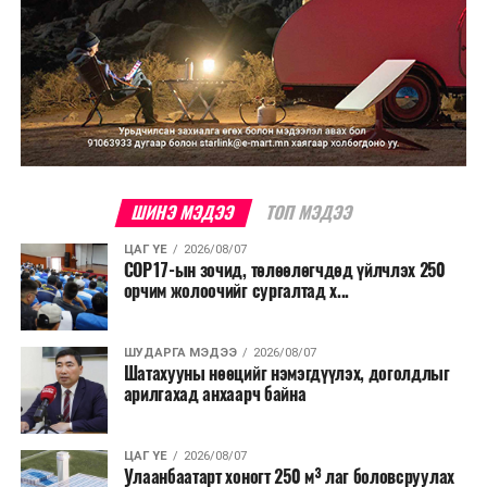
ШИНЭ МЭДЭЭ
ТОП МЭДЭЭ
ЦАГ ҮЕ
2026/08/07
COP17-ын зочид, төлөөлөгчдөд үйлчлэх 250
орчим жолоочийг сургалтад х...
ШУДАРГА МЭДЭЭ
2026/08/07
Шатахууны нөөцийг нэмэгдүүлэх, доголдлыг
арилгахад анхаарч байна
ЦАГ ҮЕ
2026/08/07
Улаанбаатарт хоногт 250 м³ лаг боловсруулах