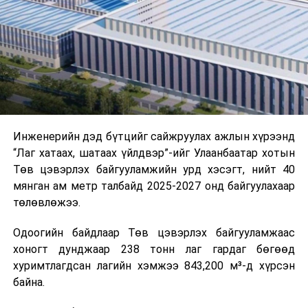
цагийн менежмент, мэдээлэл дамжуулах журам,
холбогдох байгууллагуудын уялдаа холбоо, аюулгүй
ажиллагааны чиглэлээр жолооч нарыг сургалт, арга
зүйгээр хангаж байна.
Мөн зам тээврийн осол, саатал болон бусад эрсдэл,
онцгой нөхцөл үүссэн үед авах арга хэмжээ, ачаалал
ихтэй нөхцөлд тайван, зөв, шуурхай шийдвэр гаргах,
Инженерийн дэд бүтцийг сайжруулах ажлын хүрээнд
өдөр тутмын ажлын бэлэн байдлыг хангах зэрэг
“Лаг хатаах, шатаах үйлдвэр”-ийг Улаанбаатар хотын
практик ур чадварыг сургалтын хөтөлбөрт тусгажээ.
Төв цэвэрлэх байгууламжийн урд хэсэгт, нийт 40
мянган ам метр талбайд 2025-2027 онд байгуулахаар
Сургалтыг танилцуулах лекц, асуулт-хариулт,
төлөвлөжээ.
жишээнд суурилсан сургалт, багаар ажиллах дасгал,
маршрут болон тээвэрлэлтийн урсгалын зураглалтай
Одоогийн байдлаар Төв цэвэрлэх байгууламжаас
танилцах, онцгой нөхцөлд ажиллах дадлага зэрэг
хоногт дунджаар 238 тонн лаг гардаг бөгөөд
онол, практик хосолсон хэлбэрээр зохион байгуулж
хуримтлагдсан лагийн хэмжээ 843,200 м³-д хүрсэн
байна.
байна.
Сургалтын үеэр COP17 олон улсын бага хурлыг