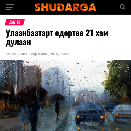
ЦАГ ҮЕ
Улаанбаатарт өдөртөө 21 хэм
дулаан
Огноо:
7 жил 1 сар.өмнө
,
2019/08/05