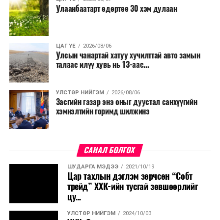
Улаанбаатарт өдөртөө 30 хэм дулаан
ЦАГ ҮЕ
2026/08/06
Улсын чанартай хатуу хучилттай авто замын
талаас илүү хувь нь 13-аас...
УЛСТӨР НИЙГЭМ
2026/08/06
Засгийн газар энэ оныг дуустал санхүүгийн
хэмнэлтийн горимд шилжинэ
САНАЛ БОЛГОХ
ШУДАРГА МЭДЭЭ
2021/10/19
Цар тахлын дэглэм зөрчсөн “Собт
трейд” ХХК-ийн тусгай зөвшөөрлийг
цу...
УЛСТӨР НИЙГЭМ
2024/10/03