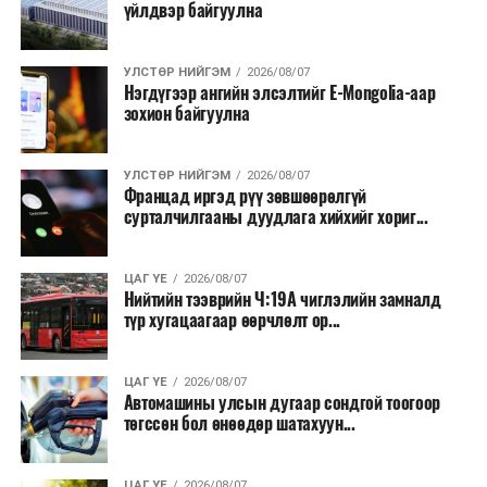
үйлдвэр байгуулна
УЛСТӨР НИЙГЭМ
2026/08/07
Нэгдүгээр ангийн элсэлтийг E-Mongolia-аар
зохион байгуулна
УЛСТӨР НИЙГЭМ
2026/08/07
Францад иргэд рүү зөвшөөрөлгүй
сурталчилгааны дуудлага хийхийг хориг...
ЦАГ ҮЕ
2026/08/07
Нийтийн тээврийн Ч:19А чиглэлийн замналд
түр хугацаагаар өөрчлөлт ор...
ЦАГ ҮЕ
2026/08/07
Автомашины улсын дугаар сондгой тоогоор
төгссөн бол өнөөдөр шатахуун...
ЦАГ ҮЕ
2026/08/07