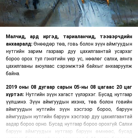
Малчид, ард иргэд, тариаланчид, тээвэрчдийн
анхааралд:
Өнөөдөр төв, говь болон зүүн аймгуудын
нутгийн зарим газраар дуу цахилгаантай усархаг
бороо орох тул гэнэтийн үер ус, нөөлөг салхи, аянга
цахилгааны аюулаас сэрэмжтэй байхыг анхааруулж
байна.
2019 оны 08 дугаар сарын 05-ны 08 цагаас 20 цаг
хүртэл:
Нутгийн зүүн хагаст үүлэрхэг. Бусад нутгаар
үүлшинэ. Зүүн аймгуудын ихэнх, төв болон говийн
аймгуудын нутгийн зүүн хэсгээр бороо, баруун
аймгуудын нутгийн баруун хэсгээр дуу цахилгаантай
аадар бороо орно. Бусад нутгаар бороо орохгүй. Салхи
баруун аймгуудын нутгаар баруун өмнөөс, бусад