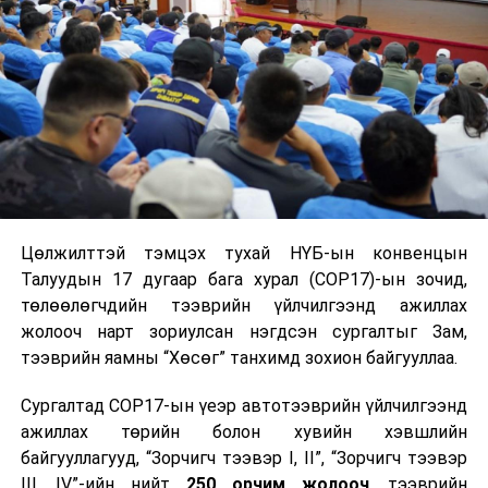
цахилгаантай аадар бороо орно. Салхи борооны өмнө
түр зуур ширүүснэ. Нутгийн зүүн хагаст сэрүүсч
Хангай, Хөвсгөл, Хэнтийн уулархаг нутаг болон
Тэрэлж голын хөндийгөөр шөнөдөө 4-9 хэм,
өдөртөө 15-20 хэм, Их нууруудын хотгор болон
говийн бүс нутгийн өмнөд хэсгээр шөнөдөө 16-21
хэм, өдөртөө 28-33 хэм, бусад нутгаар шөнөдөө 10-
15 хэм, өдөртөө 21-26 хэм дулаан байна. 7-нд нутгийн
баруун хэсгээр, цаашдаа ихэнх нутгаар дулаарна.
Цөлжилттэй тэмцэх тухай НҮБ-ын конвенцын
Талуудын 17 дугаар бага хурал (COP17)-ын зочид,
УНШСАН:
4578
төлөөлөгчдийн тээврийн үйлчилгээнд ажиллах
ДАРААХ МЭДЭЭ
жолооч нарт зориулсан нэгдсэн сургалтыг Зам,
Өнөөдөр цахилгаан шугам тоноглолд засвар үйлчилгээ
тээврийн яамны “Хөсөг” танхимд зохион байгууллаа.
хийх хуваарь
Сургалтад COP17-ын үеэр автотээврийн үйлчилгээнд
ӨМНӨХ МЭДЭЭ
Үс шинээр үргээлгэх буюу засуулбал сайн
ажиллах төрийн болон хувийн хэвшлийн
байгууллагууд, “Зорчигч тээвэр I, II”, “Зорчигч тээвэр
III, IV”-ийн нийт
250 орчим жолооч
, тээврийн