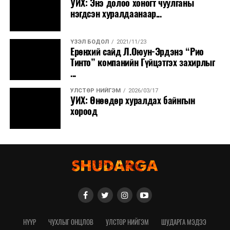
УИХ: Энэ долоо хоногт чуулганы
нэгдсэн хуралдаанаар...
ҮЗЭЛ БОДОЛ
2021/11/23
Ерөнхий сайд Л.Оюун-Эрдэнэ “Рио
Тинто” компанийн Гүйцэтгэх захирлыг
...
УЛСТӨР НИЙГЭМ
2026/03/17
УИХ: Өнөөдөр хуралдах байнгын
хороод
НҮҮР
ЧУХЛЫГ ОНЦЛОВ
УЛСТӨР НИЙГЭМ
ШУДАРГА МЭДЭЭ