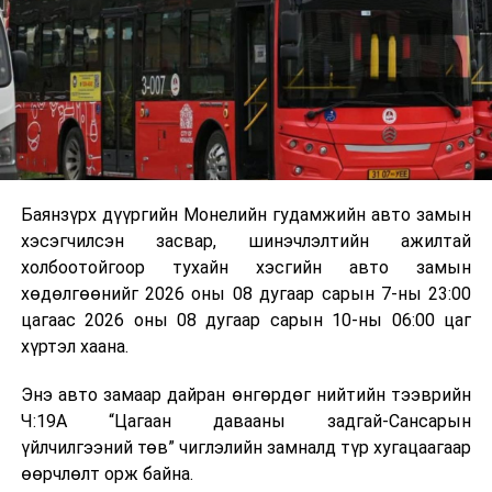
байгууламжаас гардаг лагийг байгаль орчинд аюулгүй
мэдээллээ.
аргаар боловсруулж, эзлэхүүнийг эрс бууруулах
зориулалттай. Лагийг өндөр температурт шатааснаар
эзлэхүүн нь 90 хүртэл хувиар буурч, бактери, вирус
болон бусад өвчин үүсгэгч бичил биетнийг устгах
боломжтой.
Түүнчлэн шаталтын явцад үүсэх дулааныг цахилгаан
болон дулааны эрчим хүч үйлдвэрлэхэд ашиглаж
Баянзүрх дүүргийн Монелийн гудамжийн авто замын
болдог. Зарим технологийн хувьд шаталтын дараа
хэсэгчилсэн засвар, шинэчлэлтийн ажилтай
үлдэх үнснээс фосфор зэрэг ашигт эрдсийг сэргээн
холбоотойгоор тухайн хэсгийн авто замын
авах боломжтой аж.
хөдөлгөөнийг 2026 оны 08 дугаар сарын 7-ны 23:00
цагаас 2026 оны 08 дугаар сарын 10-ны 06:00 цаг
Япон, Герман, Швейцар, Нидерланд, Өмнөд Солонгос
хүртэл хаана.
зэрэг улс лаг хатаах, шатаах технологийг ашиглаж
байна. Тухайлбал, Германд лаг шатаах үйлдвэрээс
Энэ авто замаар дайран өнгөрдөг нийтийн тээврийн
гарсан үнснээс фосфор сэргээн авах технологи
Ч:19А “Цагаан давааны задгай-Сансарын
ашигладаг бол Нидерландад төвлөрсөн лаг
үйлчилгээний төв” чиглэлийн замналд түр хугацаагаар
боловсруулах үйлдвэрүүдээр дулаан, цахилгаан
өөрчлөлт орж байна.