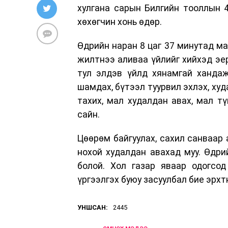
хулгана сарын Билгийн тооллын 4.
хөхөгчин хонь өдөр.
Өдрийн наран 8 цаг 37 минутад ма
жилтнээ аливаа үйлийг хийхэд эер
тул элдэв үйлд хянамгай хандаж
шамдах, бүтээл туурвил эхлэх, худ
тахих, мал худалдан авах, мал тү
сайн.
Цөөрөм байгуулах, сахил санваар а
нохой худалдан авахад муу. Өдрийн
болой. Хол газар яваар одогсод
үргээлгэх буюу засуулбал бие эрх
УНШСАН:
2445