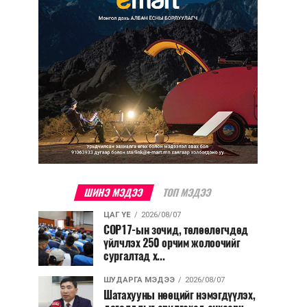
ШИНЭ МЭДЭЭ
ТОП МЭДЭЭ
ЦАГ ҮЕ
2026/08/07
COP17-ын зочид, төлөөлөгчдөд
үйлчлэх 250 орчим жолоочийг
сургалтад х...
ШУДАРГА МЭДЭЭ
2026/08/07
Шатахууны нөөцийг нэмэгдүүлэх,