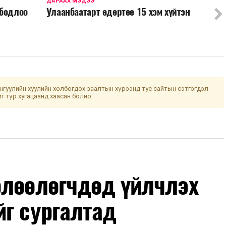
ДАРААХ МЭДЭЭ
 бодлоо
Улаанбаатарт өдөртөө 15 хэм хүйтэн
гуулийн хуулийн холбогдох заалтын хүрээнд тус сайтын сэтгэгдэл
йг түр хугацаанд хаасан болно.
өлөөлөгчдөд үйлчлэх
йг сургалтад