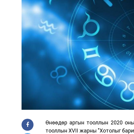
Өнөөдөр аргын тооллын 2020 оны 
тооллын XVII жарны "Хотолыг бари