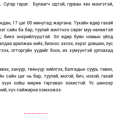
 Сугар гараг. Булаагч одтой, гурван хөх мэнгэтэй,
ндан, 17 цаг 00 минутад жаргана. Тухайн өдөр гахай
эг сайн ба бар, туулай жилтнээ сөрөг муу нөлөөтэй
, биеэ энхрийлүүштэй. Эл өдөр буян номын үйлд
алдаа арилжаа хийх, бизнэс эхлэх, зэрэг дэвших, лус
гээх, огторгуйн үүдийг боох, их хүмүүнтэй уулзахад
вах, хануур, төөнүүр хийлгэх, балгадын суурь тавих,
 сайн цаг нь бар, туулай, могой, бич, нохой, гахай
 зүүн хойш мөрөө гаргавал зохистой. Үс шинээр
тний, хүч сайжирна хэмээжээ.