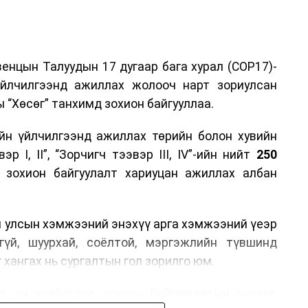
енцын Талуудын 17 дугаар бага хурал (COP17)-
үйлчилгээнд ажиллах жолооч нарт зориулсан
 “Хөсөг” танхимд зохион байгууллаа.
йн үйлчилгээнд ажиллах төрийн болон хувийн
р I, II”, “Зорчигч тээвэр III, IV”-ийн нийт
250
н зохион байгуулалт хариуцан ажиллах албан
н улсын хэмжээний энэхүү арга хэмжээний үеэр
гүй, шуурхай, соёлтой, мэргэжлийн түвшинд
 хангах нь сургалтын гол зорилго юм.
, ач холбогдол, зохион байгуулалтын онцлог,