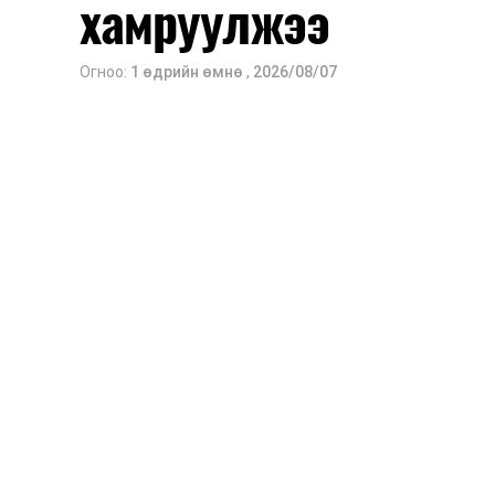
хамруулжээ
Огноо:
1 өдрийн өмнө
,
2026/08/07