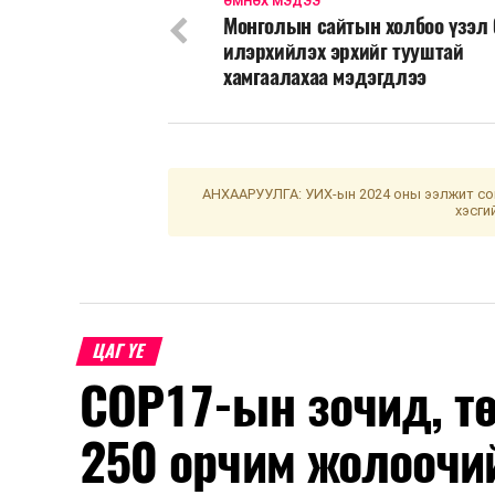
ӨМНӨХ МЭДЭЭ
Монголын сайтын холбоо үзэл
илэрхийлэх эрхийг тууштай
хамгаалахаа мэдэгдлээ
АНХААРУУЛГА: УИХ-ын 2024 оны ээлжит сон
хэсги
ЦАГ ҮЕ
COP17-ын зочид, т
250 орчим жолоочи