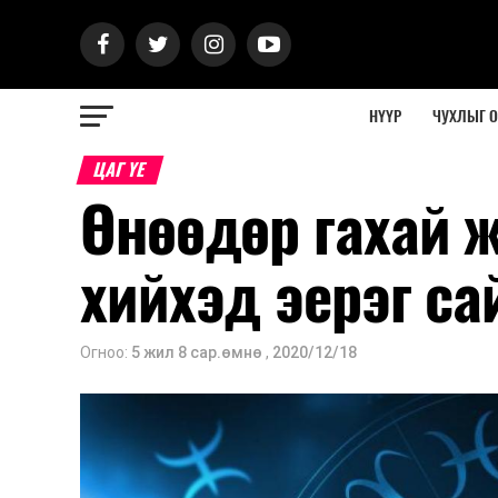
НҮҮР
ЧУХЛЫГ 
ЦАГ ҮЕ
Өнөөдөр гахай 
хийхэд эерэг са
Огноо:
5 жил 8 сар.өмнө
,
2020/12/18