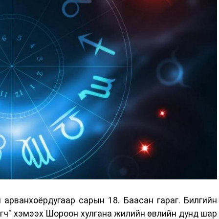
арванхоёрдугаар сарын 18. Баасан гараг. Билгийн
гч" хэмээх Шороон хулгана жилийн өвлийн дунд шар