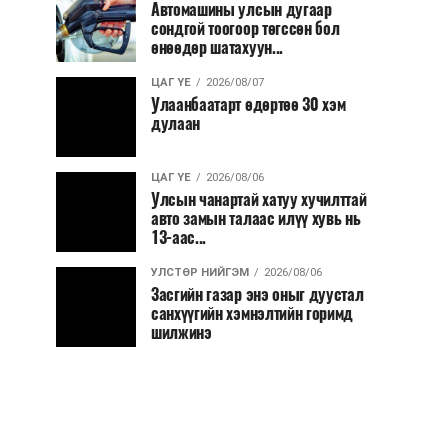
Автомашины улсын дугаар
сондгой тоогоор төгссөн бол
өнөөдөр шатахуун...
ЦАГ ҮЕ
2026/08/07
Улаанбаатарт өдөртөө 30 хэм
дулаан
ЦАГ ҮЕ
2026/08/06
Улсын чанартай хатуу хучилттай
авто замын талаас илүү хувь нь
13-аас...
УЛСТӨР НИЙГЭМ
2026/08/06
Засгийн газар энэ оныг дуустал
санхүүгийн хэмнэлтийн горимд
шилжинэ