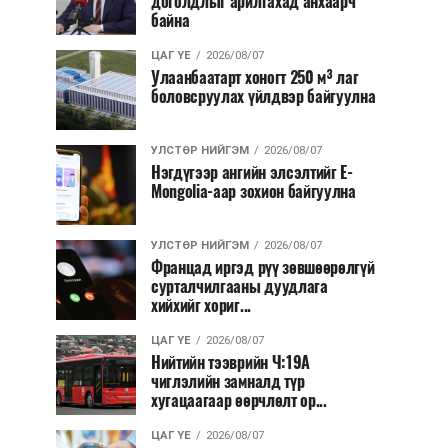
доголдлыг арилгахад анхаарч
байна
ЦАГ ҮЕ
2026/08/07
Улаанбаатарт хоногт 250 м³ лаг
боловсруулах үйлдвэр байгуулна
УЛСТӨР НИЙГЭМ
2026/08/07
Нэгдүгээр ангийн элсэлтийг E-
Mongolia-аар зохион байгуулна
УЛСТӨР НИЙГЭМ
2026/08/07
Францад иргэд рүү зөвшөөрөлгүй
сурталчилгааны дуудлага
хийхийг хориг...
ЦАГ ҮЕ
2026/08/07
Нийтийн тээврийн Ч:19А
чиглэлийн замналд түр
хугацаагаар өөрчлөлт ор...
ЦАГ ҮЕ
2026/08/07