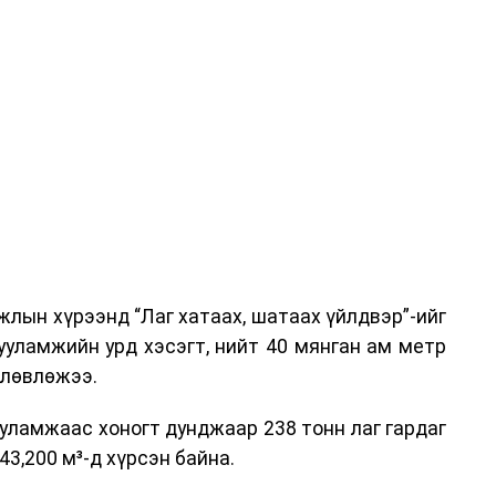
га хурлыг зохион байгуулах Үндэсний хорооны
ар, Автотээврийн үндэсний төв болон Тээврийн
аагчид чиг үүргийнхээ хүрээнд мэдээлэл өгч,
аны Зам тээврийн хяналт, төлөвлөлт, зохион
илтэн, цагдаагийн дэд хурандаа Т.Ганзориг
т, аюулгүй ажиллагаа болон олон улсын арга
х асуудлын талаар мэдээлэл өгсөн байна.
лын хүрээнд “Лаг хатаах, шатаах үйлдвэр”-ийг
 төлөөлөгчдийн тээврийн үйлчилгээг аюулгүй,
ууламжийн урд хэсэгт, нийт 40 мянган ам метр
лах, үйлчилгээний нэгдсэн стандарт, сахилга
өлөвлөжээ.
жлын нэг хэсэг гэж
Зам, тээврийн яамнаас
уламжаас хоногт дунджаар 238 тонн лаг гардаг
3,200 м³-д хүрсэн байна.