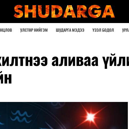
ОНЦЛОВ
УЛСТӨР НИЙГЭМ
ШУДАРГА МЭДЭЭ
ҮЗЭЛ БОДОЛ
УРЛ
жилтнээ аливаа үйл
йн