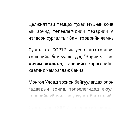
Цөлжилттэй тэмцэх тухай НҮБ-ын конв
ын зочид, төлөөлөгчдийн тээврийн 
нэгдсэн сургалтыг Зам, тээврийн яамны
Сургалтад COP17-ын үеэр автотээври
хэвшлийн байгууллагууд, “Зорчигч тээвэ
орчим жолооч
, тээврийн хэрэгслий
хаагчид хамрагдаж байна.
Монгол Улсад зохион байгуулагдах оло
гадаадын зочид, төлөөлөгчдөд аюул
тээврийн үйлчилгээ үзүүлэх бэлтгэлийг
Сургалтаар COP17-ын ерөнхий ойлголт