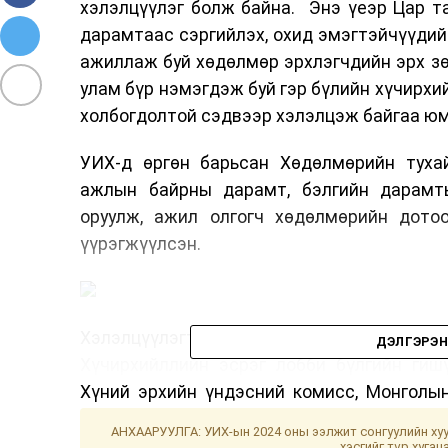
хэлэлцүүлэг болж байна. Энэ үеэр Цар т
дарамтаас сэргийлэх, охид эмэгтэйчүүдийн
ажиллаж буй хөдөлмөр эрхлэгчдийн эрх зө
улам бүр нэмэгдэж буй гэр бүлийн хүчирхий
холбогдолтой сэдвээр хэлэлцэж байгаа юм
УИХ-д өргөн барьсан Хөдөлмөрийн туха
ажлын байрны дарамт, бэлгийн дарамты
оруулж, ажил олгогч хөдөлмөрийн дото
үүрэгжүүлсэн.
Хэлэлцүүлэгт Улсын Их хурлын Нийгм
ДЭЛГЭРЭН
Хүчирхийллийн эсрэг лобби бүлгийн гиш
Хүний эрхийн үндэсний комисс, Монголы
Ажил олгогч эздийн нэгдсэн холбоо, Олон
АНХААРУУЛГА: УИХ-ын 2024 оны ээлжит сонгуулийн хуу
сан зэрэг байгууллагын төлөөлөгчид оролц
хэсгийг түр хугац