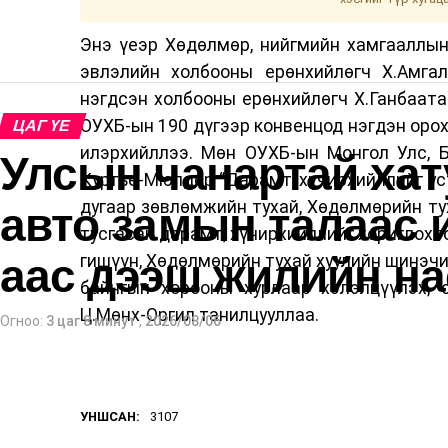
Энэ үеэр Хөдөлмөр, нийгмийн хамгааллын
эвлэлийн холбооны ерөнхийлөгч Х.Амга
нэгдсэн холбооны ерөнхийлөгч Х.Ганбаатар
ОУХБ-ын 190 дүгээр конвенцод нэгдэн орох
ЦАГ ҮЕ
илэрхийллээ. Мөн ОУХБ-ын Монгол Улс, 
Улсын чанартай хат
Куртье-Мюлдер “Дарамт, хүчирхийллийг уст
дугаар зөвлөмжийн тухай, Хөдөлмөрийн ту
авто замын талаас и
тусгасан дарамт, хүчирхийллийг хориглох
аас дээш жилийн н
гишүүн, Хөдөлмөрийн тухай хуулийн шинэчи
байнгын хорооны хурлаар хэлэлцүүлэх, 
Ц.Мөнх-Оргил танилцууллаа.
Огноо:
3 цаг 8 минут
,
2026/08/06
УНШСАН:
3107