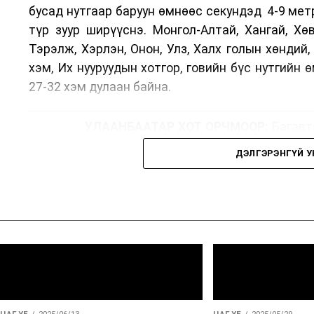
бусад нутгаар баруун өмнөөс секундэд 4-9 мет
түр зуур ширүүснэ. Монгол-Алтай, Хангай, Хөвс
Тэрэлж, Хэрлэн, Онон, Улз, Халх голын хөндий
хэм, Их нууруудын хотгор, говийн бүс нутгийн 
27-32 хэм дулаан байна.
УЛААНБААТАР ХОТ ОРЧМООР:
Багавта
хойноос секундэд 4-9 метр. 27-29 хэм
ДЭЛГЭРЭНГҮЙ 
БАГАНУУР ОРЧМООР:
Багавтар үүлтэй
секундэд 4-9 метр. 25-27 хэм дулаан б
ТЭРЭЛЖ ОРЧМООР:
Багавтар үүлтэй.
секундэд 4-9 метр. 25-27 хэм дулаан б
2026 оны наймдугаар сарын 07-ноос
2026 оны наймдугаар сарын 11-нийг хүртэлх