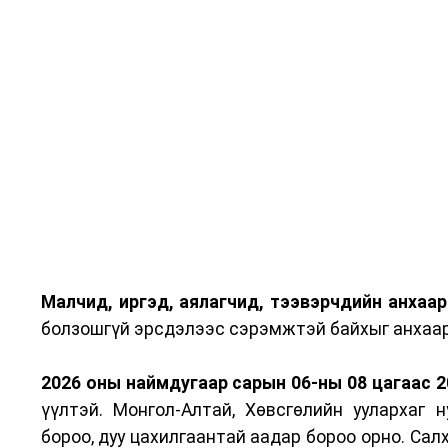
Малчид, иргэд, аялагчид, тээвэрчдийн анхаар
болзошгүй эрсдэлээс сэрэмжтэй байхыг анхаар
2026 оны наймдугаар сарын 06-ны 08 цагаас 20
үүлтэй. Монгол-Алтай, Хөвсгөлийн уулархаг н
бороо, дуу цахилгаантай аадар бороо орно. Салх