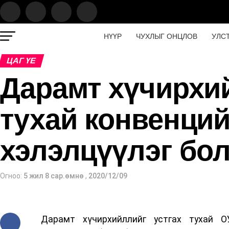
НҮҮР
ЧУХЛЫГ ОНЦЛОВ
УЛС
ЦАГ ҮЕ
Дарамт хүчирхий
тухай конвенций
хэлэлцүүлэг бо
Огноо:
5 жил 8 сар.өмнө
,
2020/12/09
Дарамт хүчирхийллийг устгах тухай О