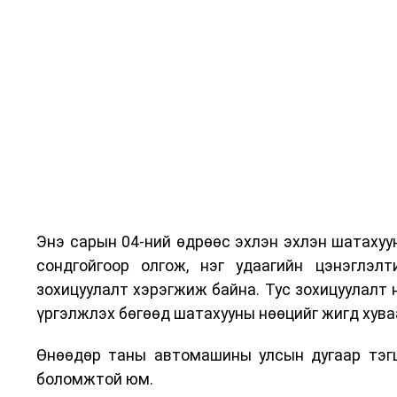
Энэ сарын 04-ний өдрөөс эхлэн эхлэн шатахуу
сондгойгоор олгож, нэг удаагийн цэнэглэлт
зохицуулалт хэрэгжиж байна. Тус зохицуулалт 
үргэлжлэх бөгөөд шатахууны нөөцийг жигд хува
Өнөөдөр таны автомашины улсын дугаар тэгш
боломжтой юм.