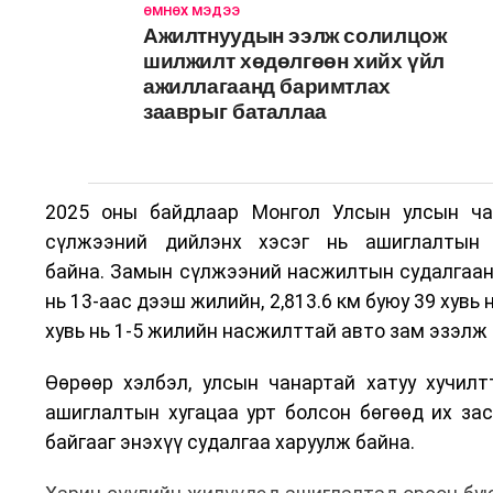
ӨМНӨХ МЭДЭЭ
Ажилтнуудын ээлж солилцож
шилжилт хөдөлгөөн хийх үйл
ажиллагаанд баримтлах
зааврыг баталлаа
2025 оны байдлаар Монгол Улсын улсын ча
сүлжээний дийлэнх хэсэг нь ашиглалтын 
байна. Замын сүлжээний насжилтын судалгаанаа
нь 13-аас дээш жилийн, 2,813.6 км буюу 39 хувь 
хувь нь 1-5 жилийн насжилттай авто зам эзэлж 
Өөрөөр хэлбэл, улсын чанартай хатуу хучил
ашиглалтын хугацаа урт болсон бөгөөд их за
байгааг энэхүү судалгаа харуулж байна.