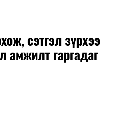
хож, сэтгэл зүрхээ
л амжилт гаргадаг