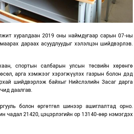
лжит хуралдаан 2019 оны наймдугаар сарын 07-ны
маарах дараах асуудлуудыг хэлэлцэн шийдвэрлэв.
хаан, спортын салбарын улсын төсвийн хөрөнгө
өсөл, арга хэмжээг хэрэгжүүлэх газрын болон дэд
урхай шийдвэрлэж байхыг Нийслэлийн Засаг дарга
чид даалгав.
ргууль болон өргөтгөл шинээр ашиглалтад орно.
ин чадал 21420, цэцэрлэгийн ор 13140-өөр нэмэгдэх