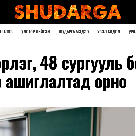
ОНЦЛОВ
УЛСТӨР НИЙГЭМ
ШУДАРГА МЭДЭЭ
ҮЗЭЛ БОДОЛ
УРЛ
рлэг, 48 сургууль 
р ашиглалтад орно