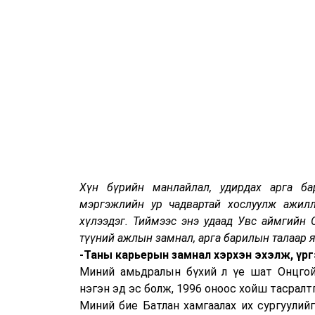
Хүн бүрийн манлайлал, удирдах арга ба
мэргэжлийн ур чадвартай хослуулж ажил
хүлээдэг. Тиймээс энэ удаад Увс аймгийн 
түүний ажлын замнал, арга барилын талаар 
-Таны карьерын замнал хэрхэн эхэлж, үр
Миний амьдралын бүхий л үе шат Онцгой
нэгэн эд эс болж, 1996 оноос хойш тасралт
Миний бие Батлан хамгаалах их сургуулий