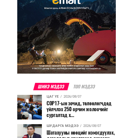
ШИНЭ МЭДЭЭ
ТОП МЭДЭЭ
ЦАГ ҮЕ
2026/08/07
COP17-ын зочид, төлөөлөгчдөд
үйлчлэх 250 орчим жолоочийг
сургалтад х...
ШУДАРГА МЭДЭЭ
2026/08/07
Шатахууны нөөцийг нэмэгдүүлэх,