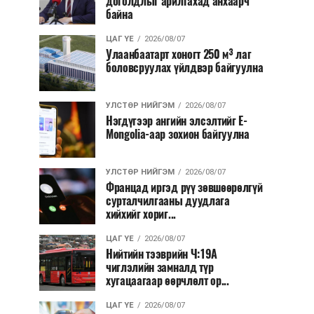
доголдлыг арилгахад анхаарч
байна
ЦАГ ҮЕ
2026/08/07
Улаанбаатарт хоногт 250 м³ лаг
боловсруулах үйлдвэр байгуулна
УЛСТӨР НИЙГЭМ
2026/08/07
Нэгдүгээр ангийн элсэлтийг E-
Mongolia-аар зохион байгуулна
УЛСТӨР НИЙГЭМ
2026/08/07
Францад иргэд рүү зөвшөөрөлгүй
сурталчилгааны дуудлага
хийхийг хориг...
ЦАГ ҮЕ
2026/08/07
Нийтийн тээврийн Ч:19А
чиглэлийн замналд түр
хугацаагаар өөрчлөлт ор...
ЦАГ ҮЕ
2026/08/07