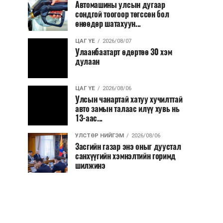
Автомашины улсын дугаар
сондгой тоогоор төгссөн бол
өнөөдөр шатахуун...
ЦАГ ҮЕ
2026/08/07
Улаанбаатарт өдөртөө 30 хэм
дулаан
ЦАГ ҮЕ
2026/08/06
Улсын чанартай хатуу хучилттай
авто замын талаас илүү хувь нь
13-аас...
УЛСТӨР НИЙГЭМ
2026/08/06
Засгийн газар энэ оныг дуустал
санхүүгийн хэмнэлтийн горимд
шилжинэ