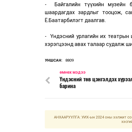
- Байгалийн түүхийн музейн б
шаардагдах зардлыг тооцож, са
Ё.Баатарбилэгт даалгав.
- Үндэсний урлагийн их театрын 
хэрэгцээнд авах талаар судалж ш
УНШСАН:
8809
ӨМНӨХ МЭДЭЭ
Үндэсний төв цэнгэлдэх хүрээ
барина
АНХААРУУЛГА: УИХ-ын 2024 оны ээлжит сон
хэсги