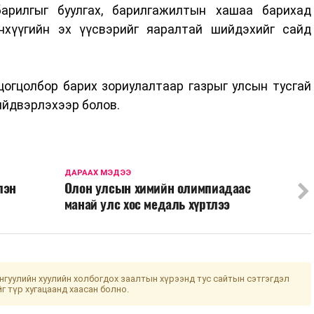
арилгыг буулгах, барилгажилтын хашаа барихад
нхүүгийн эх үүсвэрийг яаралтай шийдэхийг сайд
цогцолбор барих зориулалтаар газрыг улсын тусгай
ийдвэрлэхээр болов.
ДАРААХ МЭДЭЭ
лэн
Олон улсын химийн олимпиадаас
манай улс хос медаль хүртлээ
гуулийн хуулийн холбогдох заалтын хүрээнд тус сайтын сэтгэгдэл
йг түр хугацаанд хаасан болно.