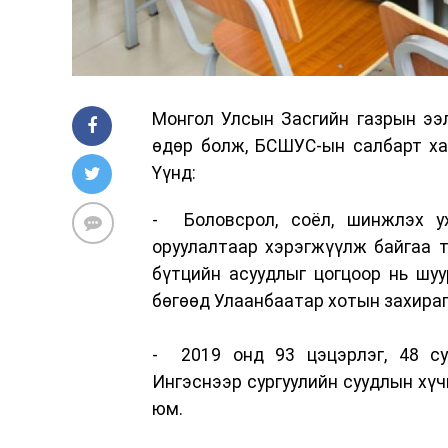
Монгол Улсын Засгийн газрын ээ
өдөр болж, БСШУС-ын салбарт ха
Үүнд:
- Боловсрол, соёл, шинжлэх у
оруулалтаар хэрэгжүүлж байгаа т
бүтцийн асуудлыг цогцоор нь шу
бөгөөд Улаанбаатар хотын захираг
- 2019 онд 93 цэцэрлэг, 48 су
Ингэснээр сургуулийн суудлын хүч
юм.