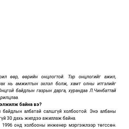
рил өөр, өөрийн онцлогтой. Тэр онцлогийг ажил,
лах нь амжилтын эхлэл болж, хамт олны итгэлийг
Онцгой байдлын газрын дарга, хурандаа Л.Чинбаттай
ярилцлаа.
гэлжилж байна вэ?
 байдлын албатай салшгүй холбоотой. Энэ албаны
гүй 30 дахь жилдээ ажиллаж байна.
г 1996 онд холбооны инженер мэргэжлээр төгссөн.