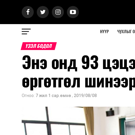
НҮҮР
ЧУХЛЫГ 
ҮЗЭЛ БОДОЛ
Энэ онд 93 цэцэ
өргөтгөл шинээ
Огноо:
7 жил 1 сар.өмнө
,
2019/08/08