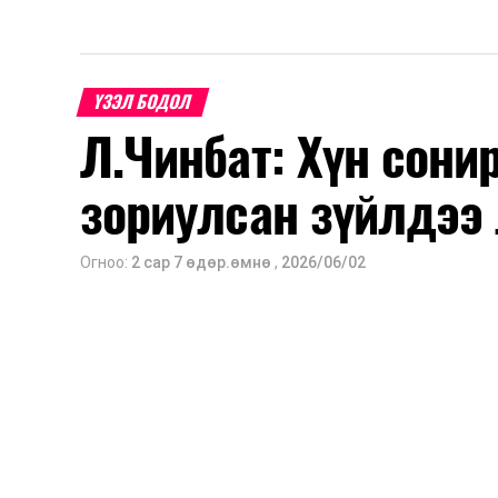
ҮЗЭЛ БОДОЛ
Л.Чинбат: Хүн сонир
зориулсан зүйлдээ 
Огноо:
2 сар 7 өдөр.өмнө
,
2026/06/02