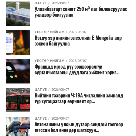
ЦАГ ҮЕ
2026/08/07
Мөн бүх шатны төсвийн ерөнхийлөн захирагч нарт
Улаанбаатарт хоногт 250 м³ лаг боловсруулах
үйлдвэр байгуулна
салбар бүрдээ урсгал зардлыг 20 хувиар бууруулах,
нөхөн томилгоо хийхгүй байх, аялал, амралт, зугаалга,
хамт олны урлаг, спортын арга хэмжээг зохион
УЛСТӨР НИЙГЭМ
2026/08/07
байгуулахгүй байх, төрийн албанд шинэ орон тоо бий
Нэгдүгээр ангийн элсэлтийг E-Mongolia-аар
зохион байгуулна
болгохгүй байх, эрчим хүчний хэрэглээг хэмнэх, хурал,
сургалтыг цахим хэлбэрт шилжүүлэх, төрийн албан
хаагчдыг зарим өдрүүдэд цахимаар ажиллуулах арга
УЛСТӨР НИЙГЭМ
2026/08/07
хэмжээг үргэлжлүүлэхийг үүрэг болголоо.
Францад иргэд рүү зөвшөөрөлгүй
сурталчилгааны дуудлага хийхийг хориг...
Төсвийн сахилга бат сайжирч, эдийн засгийн нөхцөл
байдал хэвийн болсон тохиолдолд эдгээр
ЦАГ ҮЕ
2026/08/07
хязгаарлалтыг үе шаттайгаар сулруулах юм.
Нийтийн тээврийн Ч:19А чиглэлийн замналд
түр хугацаагаар өөрчлөлт ор...
ЦАГ ҮЕ
2026/08/07
Автомашины улсын дугаар сондгой тоогоор
төгссөн бол өнөөдөр шатахуун...