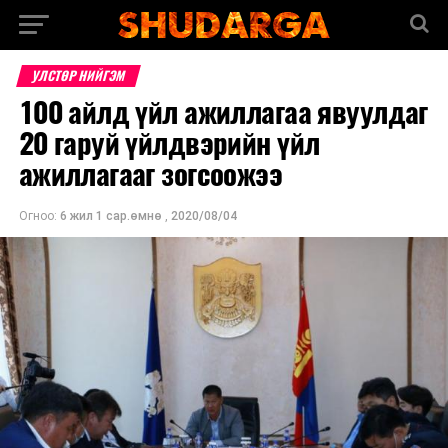
УЛСТӨР НИЙГЭМ
100 айлд үйл ажиллагаа явуулдаг
20 гаруй үйлдвэрийн үйл
ажиллагааг зогсоожээ
Огноо:
6 жил 1 сар.өмнө
,
2020/08/04