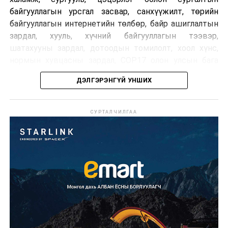
байгууллагын урсгал засвар, санхүүжилт, төрийн
байгууллагын интернетийн төлбөр, байр ашиглалтын
зардал, хууль, хүчний байгууллагын тээвэр,
шатахууны зардал, дотоодын томилолт, хоол хүнс,
нормын хувцасны зардал, COP17 олон улсын бага
хурлын зардал, Засгийн газрын өр, орон нутгийн нөөц
ДЭЛГЭРЭНГҮЙ УНШИХ
хөрөнгийн санхүүжилтийг хэвийн үргэлжлүүлэхээр
шийдвэрлэжээ.
СУРТАЛЧИЛГАА
Харин дараах зардлыг хязгаарлахаар болсон байна.
Үүнд:
Олон улсын болон Засгийн газрын
шийдвэртэйгээс бусад хурал, зөвлөгөөн, ой,
тэмдэглэлт өдөр, найр наадам, соёлын арга
хэмжээ;
Урьдчилан төлөвлөсөн төрийн өндөр албан
тушаалтны томилолтоос бусад гадаад