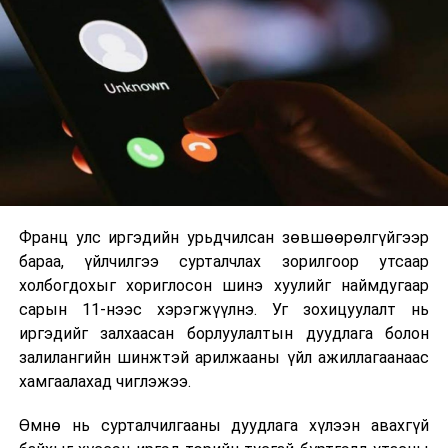
Их, дээд сургуулийн хичээл
2026 оны 9 дүгээр сарын 1-нээс цахимаар
эхэлнэ.
2026 оны 9 дүгээр сарын 14-нөөс танхимаар
үргэлжилнэ.
Оюутны дотуур байр
Франц улс иргэдийн урьдчилсан зөвшөөрөлгүйгээр
2026 оны 9 дүгээр сарын 13-наас оюутнуудыг
бараа, үйлчилгээ сурталчлах зорилгоор утсаар
дотуур байранд оруулж эхэлнэ.
холбогдохыг хориглосон шинэ хуулийг наймдугаар
Сургууль, цэцэрлэгийн үйл ажиллагааны
сарын 11-нээс хэрэгжүүлнэ. Уг зохицуулалт нь
зохицуулалт
иргэдийг залхаасан борлуулалтын дуудлага болон
залилангийн шинжтэй арилжааны үйл ажиллагаанаас
2026 оны 8 дугаар сарын 17–28-ны өдрүүдэд
хамгаалахад чиглэжээ.
нийслэлийн бүх сургууль, цэцэрлэгт ажлын
Өмнө нь сурталчилгааны дуудлага хүлээн авахгүй
байранд элсэлт, бүртгэл болон бусад аливаа