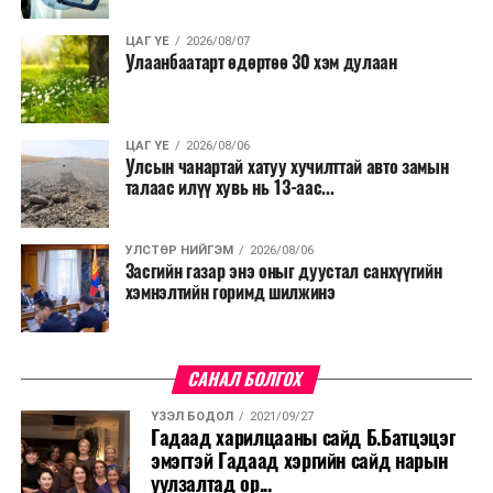
ЦАГ ҮЕ
2026/08/07
Улаанбаатарт өдөртөө 30 хэм дулаан
ЦАГ ҮЕ
2026/08/06
Улсын чанартай хатуу хучилттай авто замын
талаас илүү хувь нь 13-аас...
УЛСТӨР НИЙГЭМ
2026/08/06
Засгийн газар энэ оныг дуустал санхүүгийн
хэмнэлтийн горимд шилжинэ
САНАЛ БОЛГОХ
ҮЗЭЛ БОДОЛ
2021/09/27
Гадаад харилцааны сайд Б.Батцэцэг
эмэгтэй Гадаад хэргийн сайд нарын
уулзалтад ор...