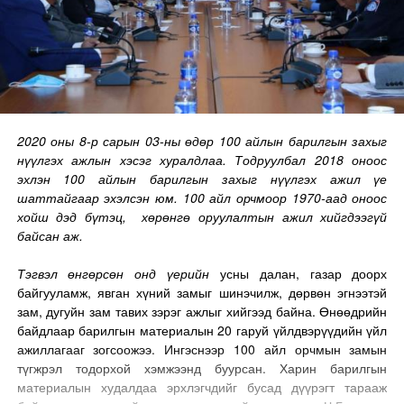
2020 оны 8-р сарын 03-ны өдөр 100 айлын барилгын захыг
нүүлгэх ажлын хэсэг хуралдлаа. Тодруулбал 2018 оноос
эхлэн 100 айлын барилгын захыг нүүлгэх ажил үе
шаттайгаар эхэлсэн юм. 100 айл орчмоор 1970-аад оноос
хойш дэд бүтэц, хөрөнгө оруулалтын ажил хийгдээгүй
байсан аж.
Тэгвэл өнгөрсөн онд үерийн
усны далан, газар доорх
байгууламж, явган хүний замыг шинэчилж, дөрвөн эгнээтэй
зам, дугуйн зам тавих зэрэг ажлыг хийгээд байна. Өнөөдрийн
байдлаар барилгын материалын 20 гаруй үйлдвэрүүдийн үйл
ажиллагааг зогсоожээ. Ингэснээр 100 айл орчмын замын
түгжрэл тодорхой хэмжээнд буурсан. Харин барилгын
материалын худалдаа эрхлэгчдийг бусад дүүрэгт тарааж