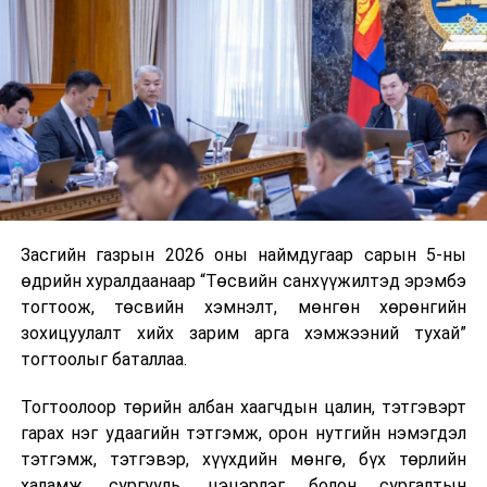
Хуулийг зөрчиж дуудлага хийсэн хувь хүнийг нэг
дуудлага тутамд 75 мянга хүртэлх евро, аж ахуйн
нэгжийг 375 мянга хүртэлх еврогоор торгох
боломжтой. Харин хэрэглэгч өөрөө зөвшөөрсөн,
эсвэл тухайн компанитай өмнө нь гэрээний
харилцаатай бөгөөд шинэ үйлчилгээ санал болгож
буй тохиолдолд хориг үйлчлэхгүй. Иргэд
зөвшөөрөлгүй дуудлагын талаар төрийн цахим
хуудсаар мэдээлэх боломжтой.
Засгийн газрын 2026 оны наймдугаар сарын 5-ны
Шинэ хууль Францын зах зээлд үйлчилдэг гадаадын
өдрийн хуралдаанаар “Төсвийн санхүүжилтэд эрэмбэ
дуудлагын төвүүдэд нөлөөлөхөөр байна. Тухайлбал,
тогтоож, төсвийн хэмнэлт, мөнгөн хөрөнгийн
Мароккогийн дуудлагын төвүүдийн орлогын 80 гаруй
зохицуулалт хийх зарим арга хэмжээний тухай”
хувь Францын зах зээлээс бүрддэг бөгөөд тус улсын
тогтоолыг баталлаа.
40–50 мянган ажлын байр эрсдэлд орж болзошгүйг
Мароккогийн хөдөлмөр эрхлэлтийн сайд мэдэгджээ.
Тогтоолоор төрийн албан хаагчдын цалин, тэтгэвэрт
гарах нэг удаагийн тэтгэмж, орон нутгийн нэмэгдэл
тэтгэмж, тэтгэвэр, хүүхдийн мөнгө, бүх төрлийн
халамж, сургууль, цэцэрлэг болон сургалтын