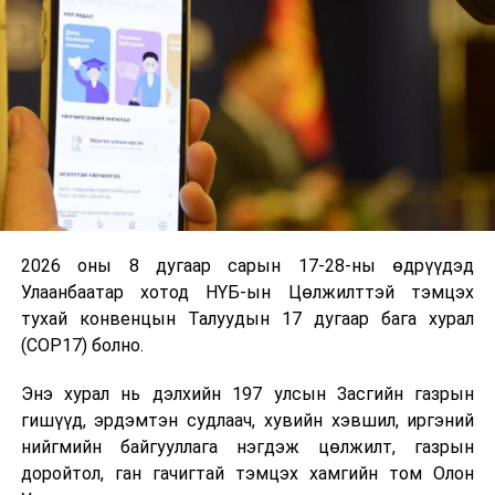
2026 оны 8 дугаар сарын 17-28-ны өдрүүдэд
Улаанбаатар хотод НҮБ-ын Цөлжилттэй тэмцэх
тухай конвенцын Талуудын 17 дугаар бага хурал
(COP17) болно.
Энэ хурал нь дэлхийн 197 улсын Засгийн газрын
гишүүд, эрдэмтэн судлаач, хувийн хэвшил, иргэний
нийгмийн байгууллага нэгдэж цөлжилт, газрын
доройтол, ган гачигтай тэмцэх хамгийн том Олон