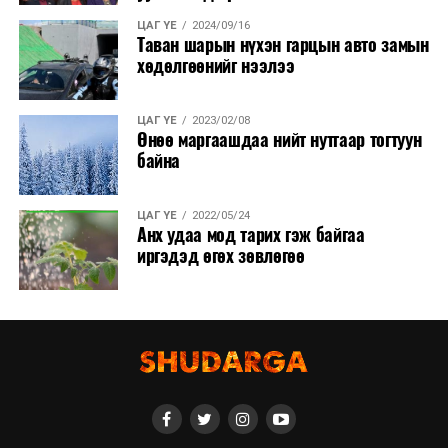
ЦАГ ҮЕ
2024/09/16
Таван шарын нүхэн гарцын авто замын
хөдөлгөөнийг нээлээ
ЦАГ ҮЕ
2023/02/08
Өнөө маргаашдаа нийт нутгаар тогтуун
байна
ЦАГ ҮЕ
2022/05/24
Анх удаа мод тарих гэж байгаа
иргэдэд өгөх зөвлөгөө