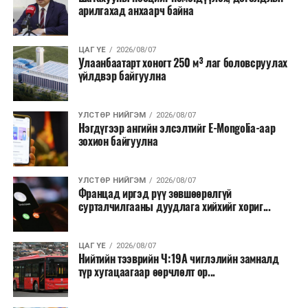
малчид системээр дамжуулан бүтээгдэхүүнээ
арилгахад анхаарч байна
эцсийн хэрэглэгчид борлуулах боломж бүрдэх юм.
Түүнчлэн түлш, улаанбуудай, хүнсний ногооны нөөц
ЦАГ ҮЕ
2026/08/07
Улаанбаатарт хоногт 250 м³ лаг боловсруулах
бүрдүүлэх зоорь, агуулах барих аж ахуйн нэгжүүдэд
үйлдвэр байгуулна
хөнгөлөлттэй зээл олгох, цахилгааны хөнгөлөлт
үзүүлэхийг салбарын сайд нарт үүрэг болголоо.
УЛСТӨР НИЙГЭМ
2026/08/07
Нэгдүгээр ангийн элсэлтийг E-Mongolia-аар
зохион байгуулна
УЛСТӨР НИЙГЭМ
2026/08/07
Францад иргэд рүү зөвшөөрөлгүй
сурталчилгааны дуудлага хийхийг хориг...
ЦАГ ҮЕ
2026/08/07
Нийтийн тээврийн Ч:19А чиглэлийн замналд
түр хугацаагаар өөрчлөлт ор...