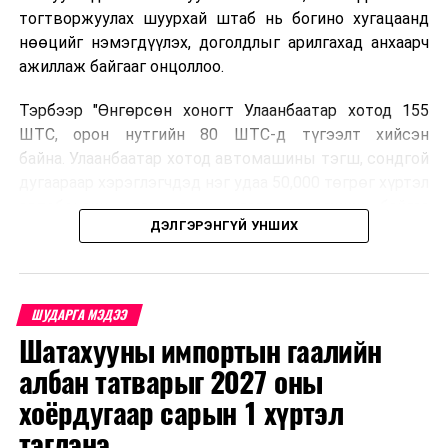
тогтворжуулах шуурхай штаб нь богино хугацаанд
нөөцийг нэмэгдүүлэх, доголдлыг арилгахад анхаарч
ажиллаж байгааг онцоллоо.
Тэрбээр "Өнгөрсөн хоногт Улаанбаатар хотод 155
ШТС, орон нутгийн 80 ШТС-д түгээлт хийсэн
байна. Улаанбаатар хотод автомашины тэгш, сондгой
дугаараар хэрэглэгчдэд нэг удаа 50,000 төгрөг хүртэл
автобензин олгох зохицуулалт хэрэгжиж байгаа
ДЭЛГЭРЭНГҮЙ УНШИХ
бөгөөд зөөврийн саванд олгохгүй. Энэ нь аюулгүй
байдлыг хангах үүднээс болон дамлан худалдахаас
сэргийлж буй юм. Орон нутгийн иргэд намрын ургац
хураалт, хадлантай холбоотой ШТС-уудаар зөөврийн
ШУДАРГА МЭДЭЭ
саваар автобензин авч болно. Улаанбаатар хотод
Шатахууны импортын гаалийн
автомашины тэгш, сондгой дугаараар хэрэглэгчдэд
албан татварыг 2027 оны
нэг удаа 50,000 төгрөг хүртэл автобензин олгох
зохицуулалт энэ сарын 15-ны өдрийг хүртэл
хоёрдугаар сарын 1 хүртэл
үргэлжлэх бөгөөд энэ үед нөөцийг хэвийн болгох,
тэглэнэ
хэвийн горимоор ажлаа үргэлжүүлнэ гэж найдаж