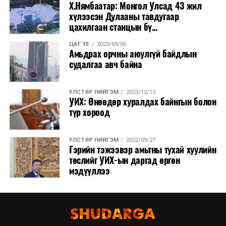
Х.Нямбаатар: Монгол Улсад 43 жил
хүлээсэн Дулааны тавдугаар
цахилгаан станцын бү...
ЦАГ ҮЕ
2023/09/06
Амьдрах орчны аюулгүй байдлын
судалгаа авч байна
УЛСТӨР НИЙГЭМ
2023/12/13
УИХ: Өнөөдөр хуралдах байнгын болон
түр хороод
УЛСТӨР НИЙГЭМ
2022/09/27
Гэрийн тэжээвэр амьтны тухай хуулийн
төслийг УИХ-ын даргад өргөн
мэдүүллээ