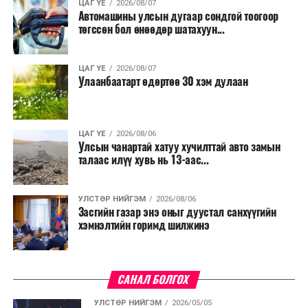
ЦАГ ҮЕ
2026/08/07
Автомашины улсын дугаар сондгой тоогоор
төгссөн бол өнөөдөр шатахуун...
ЦАГ ҮЕ
2026/08/07
Улаанбаатарт өдөртөө 30 хэм дулаан
ЦАГ ҮЕ
2026/08/06
Улсын чанартай хатуу хучилттай авто замын
талаас илүү хувь нь 13-аас...
УЛСТӨР НИЙГЭМ
2026/08/06
Засгийн газар энэ оныг дуустал санхүүгийн
хэмнэлтийн горимд шилжинэ
САНАЛ БОЛГОХ
УЛСТӨР НИЙГЭМ
2026/05/05