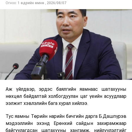
Огноо:
1 өдрийн өмнө
,
2026/08/07
Аж үйлдвэр, эрдэс баялгийн яамнаас шатахууны
нөхцөл байдалтай холбогдуулан цаг үеийн асуудлаар
ээлжит хэвлэлийн бага хурал хийлээ.
Тус яамны Төрийн нарийн бичгийн дарга Б.Дашпүрэв
мэдээллийн эхэнд Ерөнхий сайдын захирамжаар
байгуулагдсан шатахууны хангамж, нийлүүлэлтийг