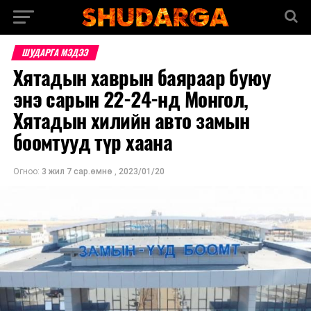
ШУДАРГА МЭДЭЭ
Хятадын хаврын баяраар буюу
энэ сарын 22-24-нд Монгол,
Хятадын хилийн авто замын
боомтууд түр хаана
Огноо:
3 жил 7 сар.өмнө
,
2023/01/20