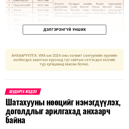
ДЭЛГЭРЭНГҮЙ УНШИХ
АНХААРУУЛГА: УИХ-ын 2024 оны ээлжит сонгуулийн хуулийн
УНШСАН:
1971
холбогдох заалтын хүрээнд тус сайтын сэтгэгдэл хэсгийг
түр хугацаанд хаасан болно.
ДАРААХ МЭДЭЭ
Оршин суугаа газрын хаягийн бүртгэлийн мэдээлэл
шалгах заавар
ӨМНӨХ МЭДЭЭ
ШУДАРГА МЭДЭЭ
Олон нийтийн сүлжээнд хүний эрхийг хамгаалах тухай
хуулийн төслийг анхны хэлэлцүүлэгт шилжүүллээ
Шатахууны нөөцийг нэмэгдүүлэх,
доголдлыг арилгахад анхаарч
байна