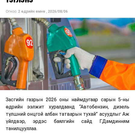
байна. Шатахууны нөөцийг нэмэгдүүлэх,
Огноо:
2 өдрийн өмнө
,
2026/08/06
нийлүүлэлтийг тогтворжуулах хүрээнд бусад эх
үүсвэрийг нэмэгдүүлэх чиглэлд анхаарч байна.
Замын-Үүд боомтоор 2000 тонн дизель түлш орж
ирсэн бөгөөд шилжүүлэн ачих ажиллагаа хийгдэж
байна" гэлээ
гэж Аж үйлдвэр, эрдэс баялгийн яамнаас
мэдээллээ.
Засгийн газрын 2026 оны наймдугаар сарын 5-ны
өдрийн ээлжит хуралдаанд “Автобензин, дизель
түлшний онцгой албан татварын тухай” асуудлыг Аж
үйлдвэр, эрдэс баялгийн сайд Г.Дамдинням
танилцууллаа.