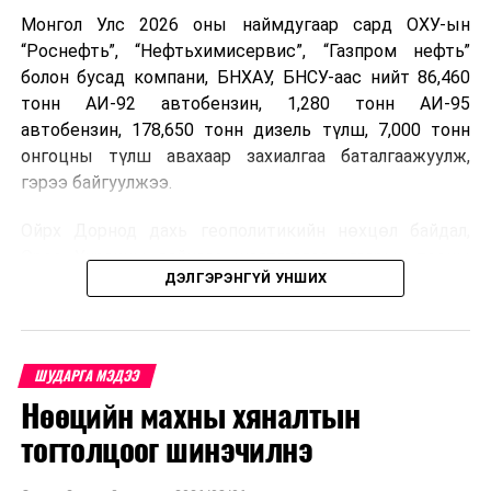
Монгол Улс 2026 оны наймдугаар сард ОХУ-ын
“Роснефть”, “Нефтьхимисервис”, “Газпром нефть”
болон бусад компани, БНХАУ, БНСУ-аас нийт 86,460
тонн АИ-92 автобензин, 1,280 тонн АИ-95
автобензин, 178,650 тонн дизель түлш, 7,000 тонн
онгоцны түлш авахаар захиалгаа баталгаажуулж,
гэрээ байгуулжээ.
Ойрх Дорнод дахь геополитикийн нөхцөл байдал,
Орос, Украины дайнаас шалтгаалсан газрын тосны
ДЭЛГЭРЭНГҮЙ УНШИХ
үнийн өсөлт дэлхийн зах зээлд буураагүй байна.
Үүний улмаас наймдугаар сард хил үнэ тонн тутамд
дахин өсөж, ОХУ болон бусад эх үүсвэрээс худалдан
авах шатахууны үнэ 1,200-2,000 ам.долларт хүрчээ.
ШУДАРГА МЭДЭЭ
Нөөцийн махны хяналтын
Иймд дотоодын зах зээл дэх үнийн өсөлтийг
сааруулахын тулд гаалийн болон онцгой албан
тогтолцоог шинэчилнэ
татварыг тэглэх шаардлага үүссэнийг салбарын сайд
танилцуулсан байна.