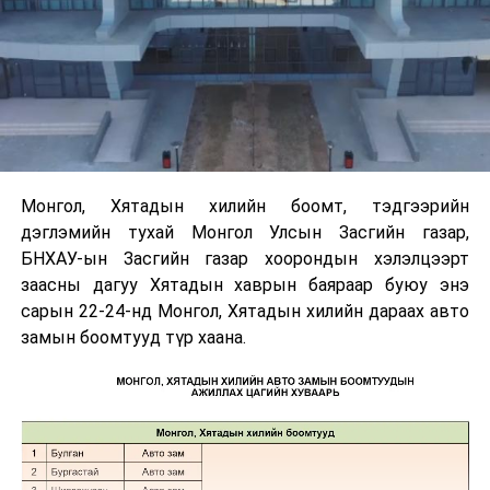
Монгол, Хятадын хилийн боомт, тэдгээрийн
дэглэмийн тухай Монгол Улсын Засгийн газар,
БНХАУ-ын Засгийн газар хоорондын хэлэлцээрт
заасны дагуу Хятадын хаврын баяраар буюу энэ
сарын 22-24-нд Монгол, Хятадын хилийн дараах авто
замын боомтууд түр хаана.