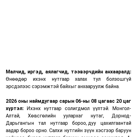
Малчид, иргэд, аялагчид, тээвэрчдийн анхааралд:
Өнөөдөр ихэнх нутгаар халах тул болзошгүй
эрсдэлээс сэрэмжтэй байхыг анхааруулж байна.
2026 оны наймдугаар сарын 06-ны 08 цагаас 20 цаг
хүртэл:
Ихэнх нутгаар солигдмол үүлтэй. Монгол-
Алтай, Хөвсгөлийн уулархаг нутаг, Дорнод-
Дарьгангын тал нутгаар бороо, дуу цахилгаантай
аадар бороо орно. Салхи нутгийн зүүн хэсгээр баруун