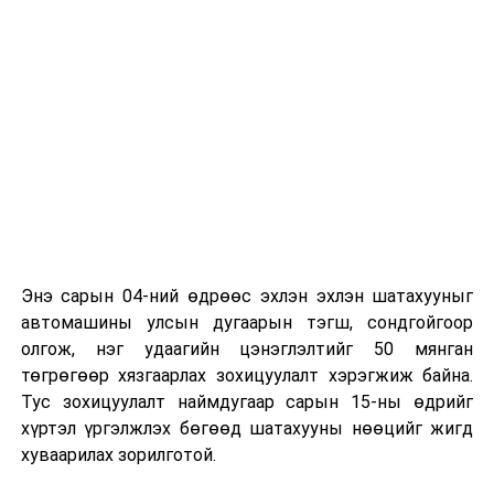
байна
гэж Зам, тээврийн яамнаас мэдээллээ.
Энэ сарын 04-ний өдрөөс эхлэн эхлэн шатахууныг
автомашины улсын дугаарын тэгш, сондгойгоор
олгож, нэг удаагийн цэнэглэлтийг 50 мянган
төгрөгөөр хязгаарлах зохицуулалт хэрэгжиж байна.
Тус зохицуулалт наймдугаар сарын 15-ны өдрийг
хүртэл үргэлжлэх бөгөөд шатахууны нөөцийг жигд
хуваарилах зорилготой.