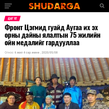
ЦАГ ҮЕ
Фронт Цэгмид гуайд Аугаа их эх
орны дайны ялалтын 75 жилийн
ойн медалийг гардууллаа
Огноо:
6 жил 4 сар.өмнө
,
2020/05/08