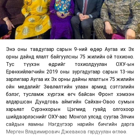
Энэ оны тавдугаар сарын 9-ний өдөр Аугаа их Эх
орны дайнд ялалт байгуулсны 75 жилийн ой тохионо.
Тус түүхэн өдрийг тохиолдуулан ОХУ-ын
Ерөнхийлөгчийн 2019 оны зургадугаар сарын 13-ны
зарлигаар Аугаа их Эх орны дайны ялалтын 75 жилийн
ойн медалийг Зөвлөлтийн улаан армид сэтгэлийн
бэлэг, тусламж хүргэж өгч байсан Фронт хэмээн
алдаршсан Дундговь аймгийн Сайхан-Овоо сумын
харьяат Сүрэнхорын Цэгмид гуайд олгохоор
шийдвэрлэснийг ОХУ-аас Монгол улсад суугаа Элчин
сайдын яамны Нэгдүгээр нарийн бичгийн дарга
Мерген Владимирович Джеваков гардуулан өглөө.