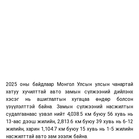
дор оковонд төмөр орон дээр өвс зулаад, дээр нь
цагаан даавуу, нэг шинель хаячихсан тийм орон дээр
7-8 хонож, бэлгээ тараасан.
Монголынхоо эмэгтэйчүүд, залуучуудыг төлөөлж,
фронтод буу дуугаргаж, их буугаар буудаж үзсэн. Мөн
Монголын ард түмний сэтгэлийн хандиваар бүтсэн
40 гаруй танкийг хүлээлгэж өгөхөд оролцон,
Дундговь аймгаа төлөөлж үг хэлж байлаа” хэмээн
тэрээр дурсан ярьсан байдаг.
УНШСАН:
3181
2025 оны байдлаар Монгол Улсын улсын чанартай
ДАРААХ МЭДЭЭ
хатуу хучилттай авто замын сүлжээний дийлэнх
Элсэлтийн шалгалт өгөх Ухань хотын сурагчид
хэсэг нь ашиглалтын хугацаа өндөр болсон
сургуульдаа явж эхэллээ
үзүүлэлттэй байна. Замын сүлжээний насжилтын
ӨМНӨХ МЭДЭЭ
судалгаанаас үзвэл нийт 4,038.5 км буюу 56 хувь нь
ГХЯ-ны Төрийн нарийн бичгийн дарга Д.Даваасүрэн
13-аас дээш жилийн, 2,813.6 км буюу 39 хувь нь 6-12
ажлаа хүлээлгэн өглөө
жилийн, харин 1,104.7 км буюу 15 хувь нь 1-5 жилийн
насжилттай авто зам эзэлж байна.