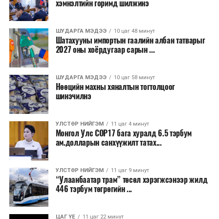
хэмнэлтийн горимд шилжинэ
ТЭРЭЛЖ ОРЧМООР:
Багавтар үүлтэй.
Бороо орохгүй. Салхи баруун хойноос
секундэд 4-9 метр. 25-27 хэм дулаан
ШУДАРГА МЭДЭЭ
10 цаг 48 минут
байна.
Шатахууны импортын гаалийн албан татварыг
2027 оны хоёрдугаар сарын ...
2026 оны наймдугаар сарын 07-ноос
2026 оны наймдугаар сарын 11-нийг хүртэлх
ШУДАРГА МЭДЭЭ
10 цаг 58 минут
Нөөцийн махны хяналтын тогтолцоог
цаг агаарын урьдчилсан төлөв
шинэчилнэ
Наймдугаар сарын 7-нд баруун болон төвийн
аймгуудын нутгийн хойд хэсгээр, 8-нд баруун
УЛСТӨР НИЙГЭМ
11 цаг 4 минут
Монгол Улс COP17 бага хуралд 6.5 тэрбум
аймгуудын нутгийн хойд хэсэг, төвийн
ам.долларын санхүүжилт татах...
аймгуудын нутгийн зарим газраар, 9-нд баруун
аймгуудын нутгийн зүүн, говийн аймгуудын
нутгийн хойд, зүүн аймгуудын нутгийн баруун
УЛСТӨР НИЙГЭМ
11 цаг 9 минут
“Улаанбаатар трам” төсөл хэрэгжсэнээр жилд
хэсэг, төвийн аймгуудын ихэнх нутгаар, 10-нд
446 тэрбум төгрөгийн ...
төв, зүүн, говийн аймгуудын ихэнх нутгаар
бороо, дуу цахилгаантай аадар бороо орно. Салхи
ихэнх хугацаанд секундэд 5-10 метр, 9-нд
ЦАГ ҮЕ
11 цаг 22 минут