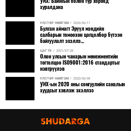
УИХ: Байнгын болон түр хороод
нутгаар сэрүүснэ.
хуралдана
УЛСТӨР НИЙГЭМ
2026/06/11
Булган аймагт Эрүүл мэндийн
салбарын томоохон цогцолбор бүтээн
байгуулалт эхэллэ...
ЦАГ ҮЕ
2021/07/28
Олон улсын чанарын менежментийн
тогтолцоо ISO9001:2016 стандартыг
нэвтрүүлэв
УЛСТӨР НИЙГЭМ
2020/06/08
УИХ-ын 2020 оны сонгуулийн саналын
хуудсыг хэвлэж эхэллээ