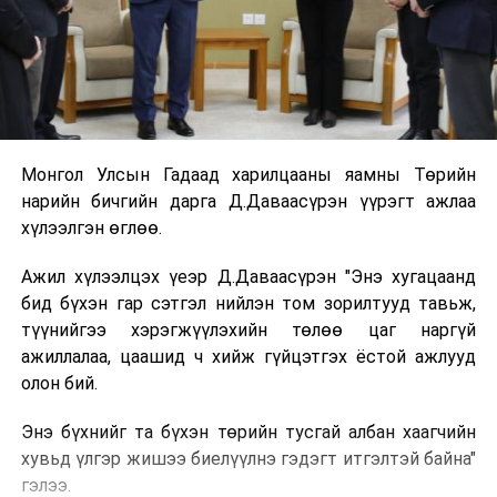
Монгол Улсын Гадаад харилцааны яамны Төрийн
нарийн бичгийн дарга Д.Даваасүрэн үүрэгт ажлаа
хүлээлгэн өглөө.
Ажил хүлээлцэх үеэр Д.Даваасүрэн "Энэ хугацаанд
бид бүхэн гар сэтгэл нийлэн том зорилтууд тавьж,
түүнийгээ хэрэгжүүлэхийн төлөө цаг наргүй
ажиллалаа, цаашид ч хийж гүйцэтгэх ёстой ажлууд
олон бий.
Энэ бүхнийг та бүхэн төрийн тусгай албан хаагчийн
хувьд үлгэр жишээ биелүүлнэ гэдэгт итгэлтэй байна"
гэлээ.