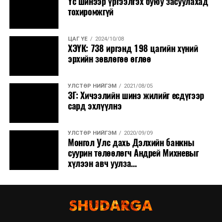
Үс шинээр үргээлгэх буюу засуулахад
тохиромжгүй
ЦАГ ҮЕ
2024/10/08
ХЭҮК: 738 иргэнд 198 цагийн хүний
эрхийн зөвлөгөө өглөө
УЛСТӨР НИЙГЭМ
2021/08/05
ЗГ: Хичээлийн шинэ жилийг есдүгээр
сард эхлүүлнэ
УЛСТӨР НИЙГЭМ
2020/09/09
Монгол Улс дахь Дэлхийн банкны
суурин төлөөлөгч Андрей Михневыг
хүлээн авч уулза...