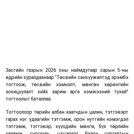
Хуулийг зөрчиж дуудлага хийсэн хувь хүнийг нэг
дуудлага тутамд 75 мянга хүртэлх евро, аж ахуйн
нэгжийг 375 мянга хүртэлх еврогоор торгох
боломжтой. Харин хэрэглэгч өөрөө зөвшөөрсөн,
эсвэл тухайн компанитай өмнө нь гэрээний
харилцаатай бөгөөд шинэ үйлчилгээ санал болгож
буй тохиолдолд хориг үйлчлэхгүй. Иргэд
зөвшөөрөлгүй дуудлагын талаар төрийн цахим
хуудсаар мэдээлэх боломжтой.
Засгийн газрын 2026 оны наймдугаар сарын 5-ны
Шинэ хууль Францын зах зээлд үйлчилдэг гадаадын
өдрийн хуралдаанаар “Төсвийн санхүүжилтэд эрэмбэ
дуудлагын төвүүдэд нөлөөлөхөөр байна. Тухайлбал,
тогтоож, төсвийн хэмнэлт, мөнгөн хөрөнгийн
Мароккогийн дуудлагын төвүүдийн орлогын 80 гаруй
зохицуулалт хийх зарим арга хэмжээний тухай”
хувь Францын зах зээлээс бүрддэг бөгөөд тус улсын
тогтоолыг баталлаа.
40–50 мянган ажлын байр эрсдэлд орж болзошгүйг
Мароккогийн хөдөлмөр эрхлэлтийн сайд мэдэгджээ.
Тогтоолоор төрийн албан хаагчдын цалин, тэтгэвэрт
гарах нэг удаагийн тэтгэмж, орон нутгийн нэмэгдэл
тэтгэмж, тэтгэвэр, хүүхдийн мөнгө, бүх төрлийн
халамж, сургууль, цэцэрлэг болон сургалтын