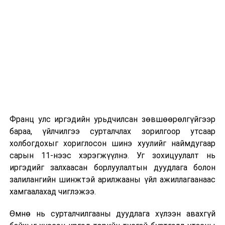
Их, дээд сургуулийн хичээл
2026 оны 9 дүгээр сарын 1-нээс цахимаар
эхэлнэ.
2026 оны 9 дүгээр сарын 14-нөөс танхимаар
үргэлжилнэ.
Оюутны дотуур байр
Франц улс иргэдийн урьдчилсан зөвшөөрөлгүйгээр
2026 оны 9 дүгээр сарын 13-наас оюутнуудыг
бараа, үйлчилгээ сурталчлах зорилгоор утсаар
дотуур байранд оруулж эхэлнэ.
холбогдохыг хориглосон шинэ хуулийг наймдугаар
Сургууль, цэцэрлэгийн үйл ажиллагааны
сарын 11-нээс хэрэгжүүлнэ. Уг зохицуулалт нь
зохицуулалт
иргэдийг залхаасан борлуулалтын дуудлага болон
залилангийн шинжтэй арилжааны үйл ажиллагаанаас
2026 оны 8 дугаар сарын 17–28-ны өдрүүдэд
хамгаалахад чиглэжээ.
нийслэлийн бүх сургууль, цэцэрлэгт ажлын
Өмнө нь сурталчилгааны дуудлага хүлээн авахгүй
байранд элсэлт, бүртгэл болон бусад аливаа