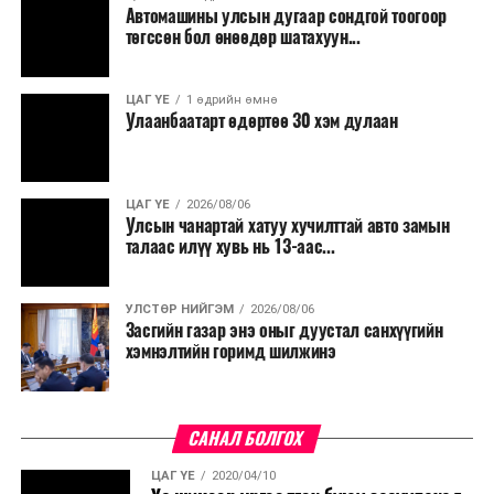
Автомашины улсын дугаар сондгой тоогоор
Мөн бүх шатны төсвийн ерөнхийлөн захирагч нарт
төгссөн бол өнөөдөр шатахуун...
салбар бүрдээ урсгал зардлыг 20 хувиар бууруулах,
нөхөн томилгоо хийхгүй байх, аялал, амралт, зугаалга,
ЦАГ ҮЕ
1 өдрийн өмнө
хамт олны урлаг, спортын арга хэмжээг зохион
Улаанбаатарт өдөртөө 30 хэм дулаан
байгуулахгүй байх, төрийн албанд шинэ орон тоо бий
болгохгүй байх, эрчим хүчний хэрэглээг хэмнэх, хурал,
сургалтыг цахим хэлбэрт шилжүүлэх, төрийн албан
ЦАГ ҮЕ
2026/08/06
хаагчдыг зарим өдрүүдэд цахимаар ажиллуулах арга
Улсын чанартай хатуу хучилттай авто замын
хэмжээг үргэлжлүүлэхийг үүрэг болголоо.
талаас илүү хувь нь 13-аас...
Төсвийн сахилга бат сайжирч, эдийн засгийн нөхцөл
УЛСТӨР НИЙГЭМ
2026/08/06
байдал хэвийн болсон тохиолдолд эдгээр
Засгийн газар энэ оныг дуустал санхүүгийн
хязгаарлалтыг үе шаттайгаар сулруулах юм.
хэмнэлтийн горимд шилжинэ
САНАЛ БОЛГОХ
ЦАГ ҮЕ
2020/04/10