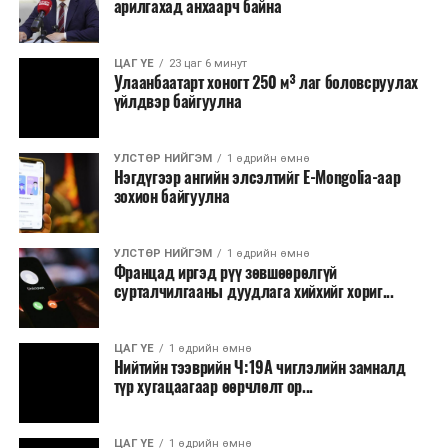
арилгахад анхаарч байна
томилолт, гадаадын зочин хүлээн авах зардал;
Зайлшгүй шаардлагагүй тоног төхөөрөмж,
ЦАГ ҮЕ
23 цаг 6 минут
тавилга, автомашин худалдан авах;
Улаанбаатарт хоногт 250 м³ лаг боловсруулах
үйлдвэр байгуулна
Батлан хамгаалах, хууль зүйн салбараас бусад
сургалт, дадлага;
УЛСТӨР НИЙГЭМ
1 өдрийн өмнө
Хуулиар заавал мэдээлэхээс бусад кино,
Нэгдүгээр ангийн элсэлтийг E-Mongolia-аар
контент, хэвлэлийн зардал;
зохион байгуулна
Заавал олгохоос бусад тэтгэмж, урамшуулал.
УЛСТӨР НИЙГЭМ
1 өдрийн өмнө
Санхүүгийн хэмнэлтийн горимыг 2026 оны
Францад иргэд рүү зөвшөөрөлгүй
арванхоёрдугаар сарын 31 хүртэл мөрдөнө. Харин
сурталчилгааны дуудлага хийхийг хориг...
эрүүл мэндийн салбар уг хэмнэлтийн горимд
хамрагдахгүй бөгөөд цэцэрлэг, сургуулийн хүүхдийн
ЦАГ ҮЕ
1 өдрийн өмнө
эрт илрүүлэг, вакцинжуулалт, томуу, томуу төст
Нийтийн тээврийн Ч:19А чиглэлийн замналд
өвчний эсрэг арга хэмжээ зэрэг зайлшгүй
түр хугацаагаар өөрчлөлт ор...
шаардлагатай ажлууд төлөвлөгөөний дагуу
үргэлжилнэ гэж Ерөнхий сайд Н.Учрал онцоллоо.
ЦАГ ҮЕ
1 өдрийн өмнө