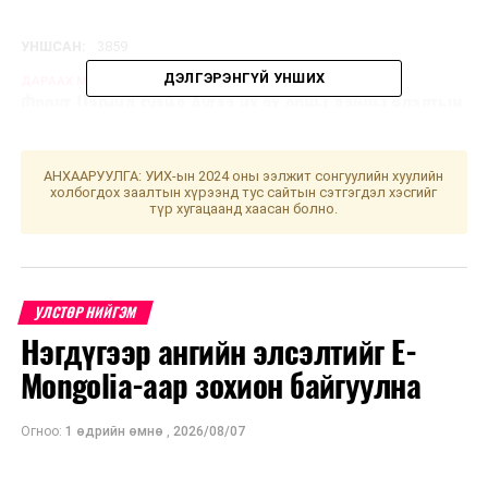
УНШСАН:
3859
ДЭЛГЭРЭНГҮЙ УНШИХ
ДАРААХ МЭДЭЭ
Фронт Цэгмид гуайд Аугаа их эх орны дайны ялалтын
75 жилийн ойн медалийг гардууллаа
ӨМНӨХ МЭДЭЭ
АНХААРУУЛГА: УИХ-ын 2024 оны ээлжит сонгуулийн хуулийн
Гадаадад байгаа монголчуудад зориулан "Шуурхай
холбогдох заалтын хүрээнд тус сайтын сэтгэгдэл хэсгийг
119" аппликэйшнийг хэрэглээнд нэвтрүүллээ
түр хугацаанд хаасан болно.
УЛСТӨР НИЙГЭМ
Нэгдүгээр ангийн элсэлтийг E-
Mongolia-аар зохион байгуулна
Огноо:
1 өдрийн өмнө
,
2026/08/07