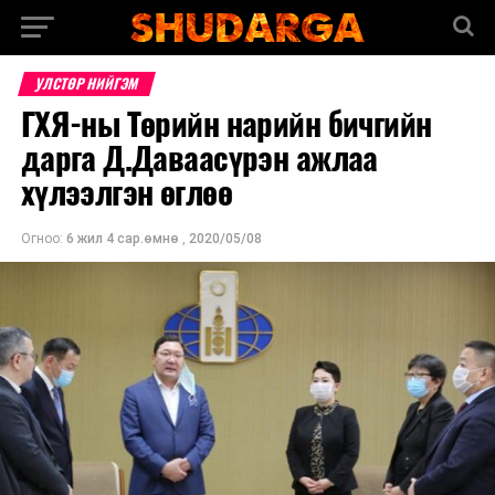
УЛСТӨР НИЙГЭМ
ГХЯ-ны Төрийн нарийн бичгийн
дарга Д.Даваасүрэн ажлаа
хүлээлгэн өглөө
Огноо:
6 жил 4 сар.өмнө
,
2020/05/08