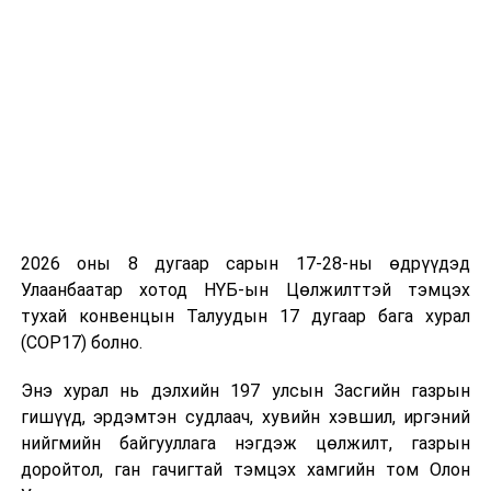
2026 оны 8 дугаар сарын 17-28-ны өдрүүдэд
Улаанбаатар хотод НҮБ-ын Цөлжилттэй тэмцэх
тухай конвенцын Талуудын 17 дугаар бага хурал
(COP17) болно.
Энэ хурал нь дэлхийн 197 улсын Засгийн газрын
гишүүд, эрдэмтэн судлаач, хувийн хэвшил, иргэний
нийгмийн байгууллага нэгдэж цөлжилт, газрын
доройтол, ган гачигтай тэмцэх хамгийн том Олон