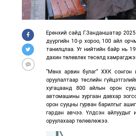
Ерөнхий сайд Г.Занданшатар 2025
дүүргийн 10-р хороо, 100 айл ор
танилцлаа. Уг нийтийн байр нь 1
дахин төлөвлөх төсөлд хамрагджэ
"Мөнх арвин булаг" ХХК сонгон 
оруулалтаар төслийн гүйцэтгэлий
хугацаанд 800 айлын орон сууц
автомашины зургаан давхар зогс
орон сууцны гурван барилгыг ашиг
гардан авчээ. Үлдсэн айлуудыг 
оруулахаар төлөвлөжээ.