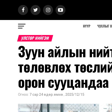
НҮҮР
ЧУХЛЫГ 
УЛСТӨР НИЙГЭМ
Зуун айлын ний
төлөвлөх төсли
орон сууцандаа
Огноо:
7 сар 24 өдөр.өмнө
,
2025/12/15