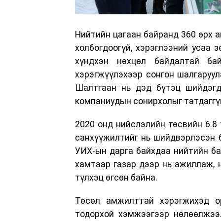
Нийтийн цагаан байранд 360 өрх 
холбогдоогүй, хэрэглээний усаа з
хүндхэн нөхцөл байдалтай ба
хэрэгжүүлэхээр сонгон шалгаруул
Шалтгаан нь дэд бүтэц шийдэгдэ
компаниудын сонирхолыг татдаггү
2020 онд нийслэлийн төсвийн 6.8 
санхүүжилтийг нь шийдвэрлэсэн б
УИХ-ын дарга байхдаа нийтийн б
хамтаар газар дээр нь ажиллаж,
түлхэц өгсөн байна.
Төсөл амжилттай хэрэгжихэд о
тодорхой хэмжээгээр нөлөөлжээ.