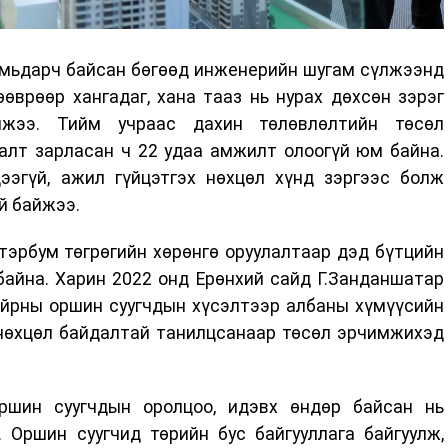
амьдарч байсан бөгөөд инженерийн шугам сүлжээнд
өөврөөр хангадаг, хана тааз нь нурах дөхсөн зэрэг
йжээ. Тийм учраас дахин төлөвлөлтийн төсөл
алт зарласан ч 22 удаа амжилт олоогүй юм байна.
эгүй, ажил гүйцэтгэх нөхцөл хүнд зэргээс болж
й байжээ.
тэрбум төгрөгийн хөрөнгө оруулалтаар дэд бүтцийн
айна. Харин 2022 онд Ерөнхий сайд Г.Занданшатар
айрны оршин суугчдын хүсэлтээр албаны хүмүүсийн
 нөхцөл байдалтай танилцсанаар төсөл эрчимжихэд
ршин суугчдын оролцоо, идэвх өндөр байсан нь
 Оршин суугчид төрийн бус байгууллага байгуулж,