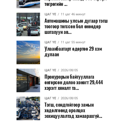
төгрөгийн ...
ЦАГ ҮЕ
11 цаг 46 минут
Автомашины улсын дугаар тэгш
тоогоор төгссөн бол өнөөдөр
шатахуун ав...
ЦАГ ҮЕ
11 цаг 55 минут
Улаанбаатарт өдөртөө 29 хэм
дулаан
ЦАГ ҮЕ
2026/08/05
Прокурорын байгууллага
өнгөрсөн долоо хоногт 29,444
хэрэгт хяналт та...
ЦАГ ҮЕ
2026/08/05
Тэгш, сондгойгоор замын
хөдөлгөөнд оролцох
зохицуулалтад хамаарахгүй...