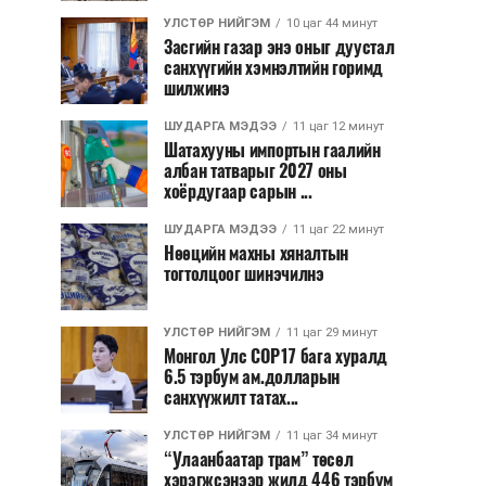
УЛСТӨР НИЙГЭМ
10 цаг 44 минут
Засгийн газар энэ оныг дуустал
санхүүгийн хэмнэлтийн горимд
шилжинэ
ШУДАРГА МЭДЭЭ
11 цаг 12 минут
Шатахууны импортын гаалийн
албан татварыг 2027 оны
хоёрдугаар сарын ...
ШУДАРГА МЭДЭЭ
11 цаг 22 минут
Нөөцийн махны хяналтын
тогтолцоог шинэчилнэ
УЛСТӨР НИЙГЭМ
11 цаг 29 минут
Монгол Улс COP17 бага хуралд
6.5 тэрбум ам.долларын
санхүүжилт татах...
УЛСТӨР НИЙГЭМ
11 цаг 34 минут
“Улаанбаатар трам” төсөл
хэрэгжсэнээр жилд 446 тэрбум