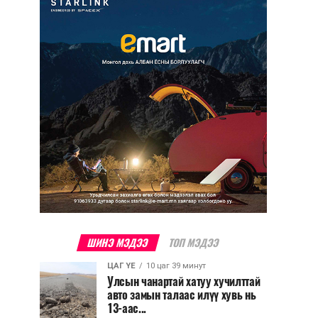
ШИНЭ МЭДЭЭ
ТОП МЭДЭЭ
ЦАГ ҮЕ
10 цаг 39 минут
Улсын чанартай хатуу хучилттай
авто замын талаас илүү хувь нь
13-аас...