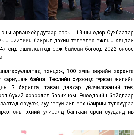
 оны арванхоёрдугаар сарын 13-ны өдөр Сүхбаатар
чмын нийтийн байрыг дахин төлөвлөх ажлын явцтай
947 онд ашиглалтад орж байсан бөгөөд 2022 оноос
э.
шалгаруулалтад тэнцэж, 100 хувь өөрийн хөрөнгө
г хариуцаж байна. Төслийн хүрээнд гурван жилийн
ны 7 барилга, таван давхар үйлчилгээний төв,
оол бүхий хороолол барих юм. Өнөөдрийн байдлаар
лалтад оруулж, зуу гаруй айл өрх байрны түлхүүрээ
ирэх оны эхний улиралд багтаан орон сууцанд нь