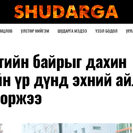
ОНЦЛОВ
УЛСТӨР НИЙГЭМ
ШУДАРГА МЭДЭЭ
ҮЗЭЛ БОДОЛ
УРЛ
тийн байрыг дахин
йн үр дүнд эхний а
 оржээ