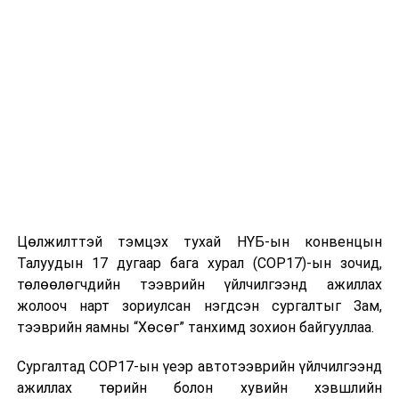
Цөлжилттэй тэмцэх тухай НҮБ-ын конвенцын
Талуудын 17 дугаар бага хурал (COP17)-ын зочид,
төлөөлөгчдийн тээврийн үйлчилгээнд ажиллах
жолооч нарт зориулсан нэгдсэн сургалтыг Зам,
тээврийн яамны “Хөсөг” танхимд зохион байгууллаа.
Сургалтад COP17-ын үеэр автотээврийн үйлчилгээнд
ажиллах төрийн болон хувийн хэвшлийн