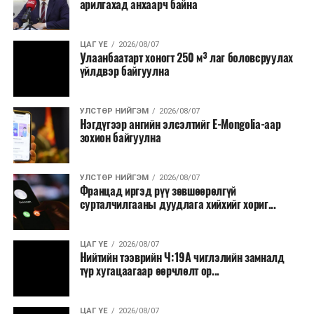
арилгахад анхаарч байна
ЦАГ ҮЕ
2026/08/07
Улаанбаатарт хоногт 250 м³ лаг боловсруулах
үйлдвэр байгуулна
УЛСТӨР НИЙГЭМ
2026/08/07
Нэгдүгээр ангийн элсэлтийг E-Mongolia-аар
зохион байгуулна
УЛСТӨР НИЙГЭМ
2026/08/07
Францад иргэд рүү зөвшөөрөлгүй
сурталчилгааны дуудлага хийхийг хориг...
ЦАГ ҮЕ
2026/08/07
Нийтийн тээврийн Ч:19А чиглэлийн замналд
түр хугацаагаар өөрчлөлт ор...
ЦАГ ҮЕ
2026/08/07