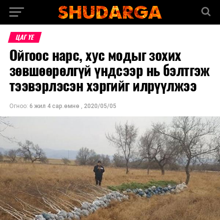
ЦАГ ҮЕ
Ойгоос нарс, хус модыг зохих
зөвшөөрөлгүй үндсээр нь бэлтгэж
тээвэрлэсэн хэргийг илрүүлжээ
Огноо:
6 жил 4 сар.өмнө
,
2020/05/05