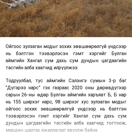
Ойгоос зулзаган модыг зохих зөвшөөрөлгүй үндсээр
нь бэлтгэн тээвэрлэсэн гэмт хэргийг Булган
аймгийн Хангал сум дахь сум дундын цагдаагийн
тасгийн алба хаагчид илрүүлжээ.
Тодруулбал, тус аймгийн Сэлэнгэ сумын 3-р баг
“Дүгэрээ нарс” гэх газраас 2020 оны дөрөвдүгээр
сарын 26-ны өдөр Булган аймгийн харъяат Б, Б нар
нь 155 ширхэг нарс, 98 ширхэг хус зулзаган модыг
ойгоос зохих зөвшөөрөлгүй үндсээр нь бэлтгэн
тээвэрлэсэн гэмт хэргийг Хангал сум дахь сум
дундын цагдаагийн тасгийн алба хаагчид тогтоож,
мөрдөн шалгах ажиллагааг явуулж байна.