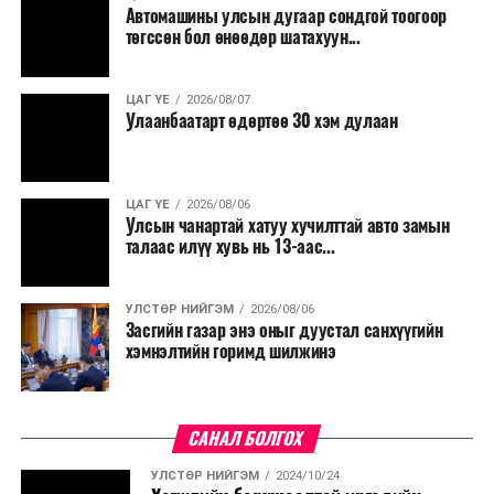
Автомашины улсын дугаар сондгой тоогоор
төгссөн бол өнөөдөр шатахуун...
ЦАГ ҮЕ
2026/08/07
Улаанбаатарт өдөртөө 30 хэм дулаан
ЦАГ ҮЕ
2026/08/06
Улсын чанартай хатуу хучилттай авто замын
талаас илүү хувь нь 13-аас...
УЛСТӨР НИЙГЭМ
2026/08/06
Засгийн газар энэ оныг дуустал санхүүгийн
хэмнэлтийн горимд шилжинэ
САНАЛ БОЛГОХ
УЛСТӨР НИЙГЭМ
2024/10/24