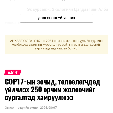
Эх сурвалж: Экологийн Цагдаагийн Алба
ДЭЛГЭРЭНГҮЙ УНШИХ
УНШСАН:
3271
ДАРААХ МЭДЭЭ
Хөрөнгө, орлогын мэдүүлэгүүд дэх “гайхамшиг”
АНХААРУУЛГА: УИХ-ын 2024 оны ээлжит сонгуулийн хуулийн
ӨМНӨХ МЭДЭЭ
холбогдох заалтын хүрээнд тус сайтын сэтгэгдэл хэсгийг
Салхитын мөнгө, алтны ордын одоогийн нөөцийг 2-3
түр хугацаанд хаасан болно.
дахин нэмэгдүүлэх боломжтой гэв
ЦАГ ҮЕ
COP17-ын зочид, төлөөлөгчдөд
үйлчлэх 250 орчим жолоочийг
сургалтад хамруулжээ
Огноо:
1 өдрийн өмнө
,
2026/08/07