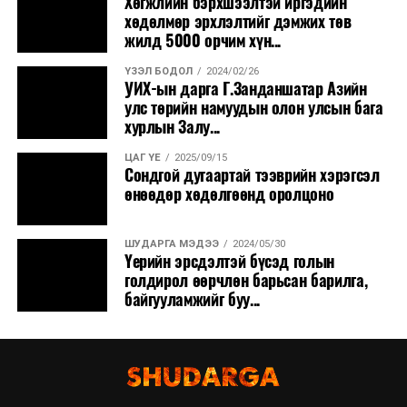
Хөгжлийн бэрхшээлтэй иргэдийн
хөдөлмөр эрхлэлтийг дэмжих төв
жилд 5000 орчим хүн...
ҮЗЭЛ БОДОЛ
2024/02/26
УИХ-ын дарга Г.Занданшатар Азийн
улс төрийн намуудын олон улсын бага
хурлын Залу...
ЦАГ ҮЕ
2025/09/15
Сондгой дугаартай тээврийн хэрэгсэл
өнөөдөр хөдөлгөөнд оролцоно
ШУДАРГА МЭДЭЭ
2024/05/30
Үерийн эрсдэлтэй бүсэд голын
голдирол өөрчлөн барьсан барилга,
байгууламжийг буу...