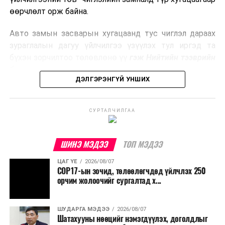
боловсруулах үйлдвэрүүдээр дулаан, цахилгаан
өөрчлөлт орж байна.
эрчим хүч үйлдвэрлэдэг.
Авто замын засварын хугацаанд тус чиглэл дараах
Ийнхүү лаг хатаах, шатаах технологийг лагийн
зураглалын дагуу үйлчилгээ үзүүлэх тул иргэд та
эзлэхүүнийг бууруулахын зэрэгцээ эрчим хүч
бүхэн зорчилтоо төлөвлөнө үү
гэж Нийтийн тээврийн
үйлдвэрлэх, нөөцийг дахин ашиглах чиглэлээр олон
бодлогын газраас мэдээллээ.
улсад өргөн ашиглаж байна.
ДЭЛГЭРЭНГҮЙ УНШИХ
СУРТАЛЧИЛГАА
ШИНЭ МЭДЭЭ
ТОП МЭДЭЭ
ЦАГ ҮЕ
2026/08/07
COP17-ын зочид, төлөөлөгчдөд үйлчлэх 250
орчим жолоочийг сургалтад х...
ШУДАРГА МЭДЭЭ
2026/08/07
Шатахууны нөөцийг нэмэгдүүлэх, доголдлыг