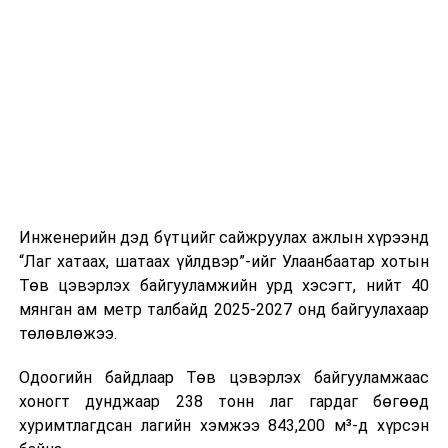
буудал болон арга хэмжээний байршилд хүргэх үе
шат, маршрут, хөдөлгөөний зохион байгуулалт,
цагийн менежмент, мэдээлэл дамжуулах журам,
холбогдох байгууллагуудын уялдаа холбоо, аюулгүй
ажиллагааны чиглэлээр жолооч нарыг сургалт, арга
зүйгээр хангаж байна.
Мөн зам тээврийн осол, саатал болон бусад эрсдэл,
онцгой нөхцөл үүссэн үед авах арга хэмжээ, ачаалал
ихтэй нөхцөлд тайван, зөв, шуурхай шийдвэр гаргах,
Инженерийн дэд бүтцийг сайжруулах ажлын хүрээнд
өдөр тутмын ажлын бэлэн байдлыг хангах зэрэг
“Лаг хатаах, шатаах үйлдвэр”-ийг Улаанбаатар хотын
практик ур чадварыг сургалтын хөтөлбөрт тусгажээ.
Төв цэвэрлэх байгууламжийн урд хэсэгт, нийт 40
мянган ам метр талбайд 2025-2027 онд байгуулахаар
Сургалтыг танилцуулах лекц, асуулт-хариулт,
төлөвлөжээ.
жишээнд суурилсан сургалт, багаар ажиллах дасгал,
маршрут болон тээвэрлэлтийн урсгалын зураглалтай
Одоогийн байдлаар Төв цэвэрлэх байгууламжаас
танилцах, онцгой нөхцөлд ажиллах дадлага зэрэг
хоногт дунджаар 238 тонн лаг гардаг бөгөөд
онол, практик хосолсон хэлбэрээр зохион байгуулж
хуримтлагдсан лагийн хэмжээ 843,200 м³-д хүрсэн
байна.