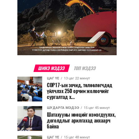
ШИНЭ МЭДЭЭ
ТОП МЭДЭЭ
ЦАГ ҮЕ
13 цаг 22 минут
COP17-ын зочид, төлөөлөгчдөд
үйлчлэх 250 орчим жолоочийг
сургалтад х...
ШУДАРГА МЭДЭЭ
15 цаг 45 минут
Шатахууны нөөцийг нэмэгдүүлэх,
доголдлыг арилгахад анхаарч
байна
ЦАГ ҮЕ
15 цаг 48 минут