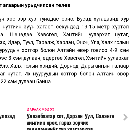
г агаарын урьдчилсан төлөв
үн хэсгээр хур тунадас орно. Бусад хугацаанд хур
 нутгийн зүүн хагаст секундэд 13-15 метр хүртэл
. Шөнөдөө Хөвсгөл, Хэнтийн уулархаг нутаг,
, Идэр, Туул, Тэрэлж, Хэрлэн, Онон, Улз, Халх голын
ууруудын хотгор болон Алтайн өвөр говиор 4-9 хэм
ээс 3 хэм дулаан, өдөртөө Хөвсгөл, Хэнтийн уулархаг
, Улз, Халх голын хөндий, Дорнод, Дарьгангын талаар
аг нутаг, Их нууруудын хотгор болон Алтайн өвөр
-22 хэм дулаан байна.
ДАРААХ МЭДЭЭ
уулахад
Улаанбаатар хот, Дархан-Уул, Сэлэнгэ
аймгийн орох, гарах зорчих
хөдөлгөөнийг түр хязгаарлав