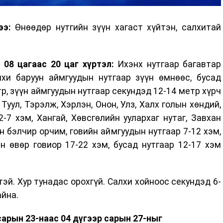
ээ:
Өнөөдөр нутгийн зүүн хагаст хүйтэн, салхитай
08 цагаас 20 цаг хүртэл:
Ихэнх нутгаар багавтар
лхи баруун аймгуудын нутгаар зүүн өмнөөс, бусад
р, зүүн аймгуудын нутгаар секундэд 12-14 метр хүрч
Туул, Тэрэлж, Хэрлэн, Онон, Улз, Халх голын хөндий,
-7 хэм, Хангай, Хөвсгөлийн уулархаг нутаг, Завхан
н бэлчир орчим, говийн аймгуудын нутгаар 7-12 хэм,
н өвөр говиор 17-22 хэм, бусад нутгаар 12-17 хэм
эй. Хур тунадас орохгүй. Салхи хойноос секундэд 6-
айна.
сарын 23-наас 04 дүгээр сарын 27-ныг