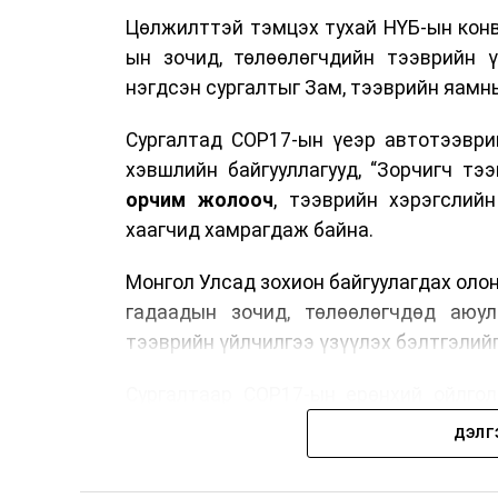
Цөлжилттэй тэмцэх тухай НҮБ-ын конв
ын зочид, төлөөлөгчдийн тээврийн 
нэгдсэн сургалтыг Зам, тээврийн яамны
Сургалтад COP17-ын үеэр автотээври
хэвшлийн байгууллагууд, “Зорчигч тээвэ
орчим жолооч
, тээврийн хэрэгслий
хаагчид хамрагдаж байна.
Монгол Улсад зохион байгуулагдах оло
гадаадын зочид, төлөөлөгчдөд аюул
тээврийн үйлчилгээ үзүүлэх бэлтгэлийг
Сургалтаар COP17-ын ерөнхий ойлголт
зочид, төлөөлөгчдийн ангилал, үй
ДЭЛГ
хариуцлага, сахилга бат, үйлчилгээни
нэгдсэн мэдээлэл өгчээ.