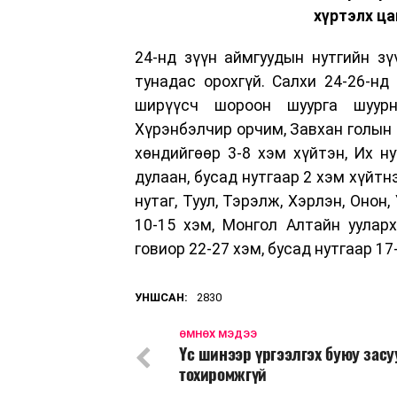
хүртэлх ца
24-нд зүүн аймгуудын нутгийн зү
тунадас орохгүй. Салхи 24-26-нд
ширүүсч шороон шуурга шуурна
Хүрэнбэлчир орчим, Завхан голын эх
хөндийгөөр 3-8 хэм хүйтэн, Их н
дулаан, бусад нутгаар 2 хэм хүйтн
нутаг, Туул, Тэрэлж, Хэрлэн, Онон
10-15 хэм, Монгол Алтайн ууларх
говиор 22-27 хэм, бусад нутгаар 17
УНШСАН:
2830
ӨМНӨХ МЭДЭЭ
Үс шинээр үргээлгэх буюу зас
тохиромжгүй