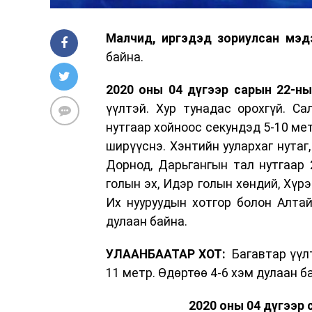
Малчид, иргэдэд зориулсан мэд
байна.
2020 оны 04 дүгээр сарын 22-ны 
үүлтэй. Хур тунадас орохгүй. Са
нутгаар хойноос секундэд 5-10 мет
ширүүснэ. Хэнтийн уулархаг нутаг, 
Дорнод, Дарьгангын тал нутгаар 2
голын эх, Идэр голын хөндий, Хүрэ
Их нууруудын хотгор болон Алтай
дулаан байна.
УЛААНБААТАР ХОТ:
Багавтар үүлт
11 метр. Өдөртөө 4-6 хэм дулаан б
2020 оны 04 дүгээр 