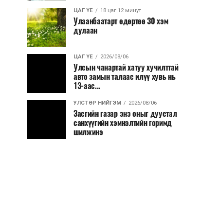
ЦАГ ҮЕ
18 цаг 12 минут
Улаанбаатарт өдөртөө 30 хэм
дулаан
ЦАГ ҮЕ
2026/08/06
Улсын чанартай хатуу хучилттай
авто замын талаас илүү хувь нь
13-аас...
УЛСТӨР НИЙГЭМ
2026/08/06
Засгийн газар энэ оныг дуустал
санхүүгийн хэмнэлтийн горимд
шилжинэ