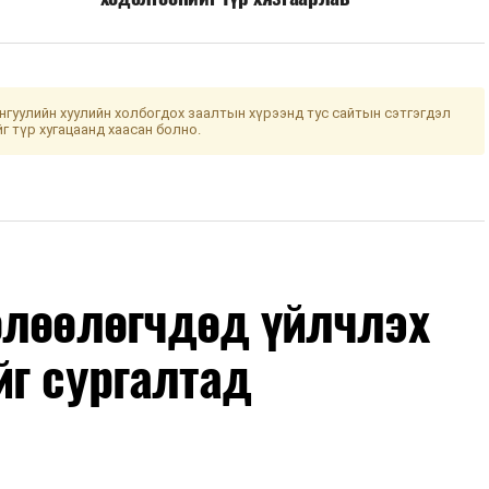
гуулийн хуулийн холбогдох заалтын хүрээнд тус сайтын сэтгэгдэл
йг түр хугацаанд хаасан болно.
өлөөлөгчдөд үйлчлэх
йг сургалтад