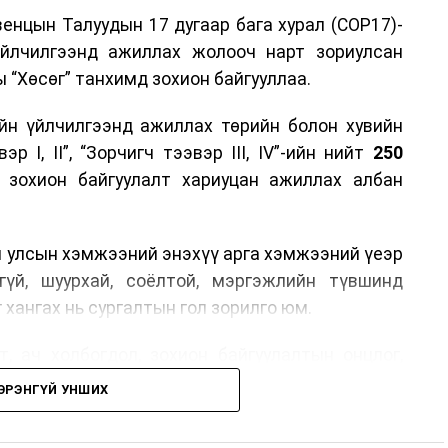
енцын Талуудын 17 дугаар бага хурал (COP17)-
үйлчилгээнд ажиллах жолооч нарт зориулсан
 “Хөсөг” танхимд зохион байгууллаа.
йн үйлчилгээнд ажиллах төрийн болон хувийн
р I, II”, “Зорчигч тээвэр III, IV”-ийн нийт
250
н зохион байгуулалт хариуцан ажиллах албан
н улсын хэмжээний энэхүү арга хэмжээний үеэр
гүй, шуурхай, соёлтой, мэргэжлийн түвшинд
 хангах нь сургалтын гол зорилго юм.
, ач холбогдол, зохион байгуулалтын онцлог,
лчилгээний стандарт, жолооч нарын үүрэг
ЭРЭНГҮЙ УНШИХ
й соёл, ёс зүй, мэргэжлийн харилцааны талаар