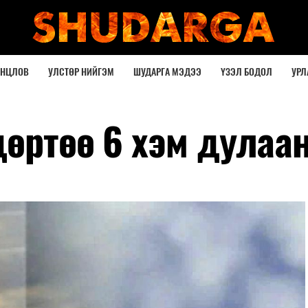
ОНЦЛОВ
УЛСТӨР НИЙГЭМ
ШУДАРГА МЭДЭЭ
ҮЗЭЛ БОДОЛ
УРЛ
дөртөө 6 хэм дулаа