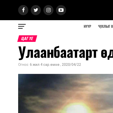
НҮҮР
ЧУХЛЫГ 
ЦАГ ҮЕ
Улаанбаатарт ө
Огноо:
6 жил 4 сар.өмнө
,
2020/04/22