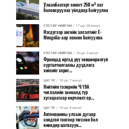
Улаанбаатарт хоногт 250 м³ лаг
боловсруулах үйлдвэр байгуулна
УЛСТӨР НИЙГЭМ
17 цаг 58 минут
Нэгдүгээр ангийн элсэлтийг E-
Mongolia-аар зохион байгуулна
УЛСТӨР НИЙГЭМ
18 цаг 3 минут
Францад иргэд рүү зөвшөөрөлгүй
сурталчилгааны дуудлага
хийхийг хориг...
ЦАГ ҮЕ
18 цаг 7 минут
Нийтийн тээврийн Ч:19А
чиглэлийн замналд түр
хугацаагаар өөрчлөлт ор...
ЦАГ ҮЕ
18 цаг 8 минут
Автомашины улсын дугаар
сондгой тоогоор төгссөн бол
өнөөдөр шатахуун...