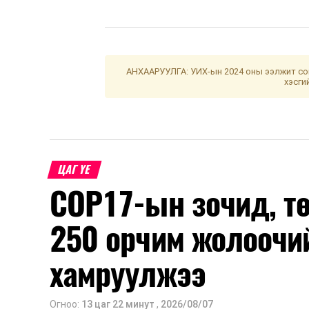
АНХААРУУЛГА: УИХ-ын 2024 оны ээлжит сон
хэсги
ЦАГ ҮЕ
COP17-ын зочид, т
250 орчим жолоочи
хамруулжээ
Огноо:
13 цаг 22 минут
,
2026/08/07