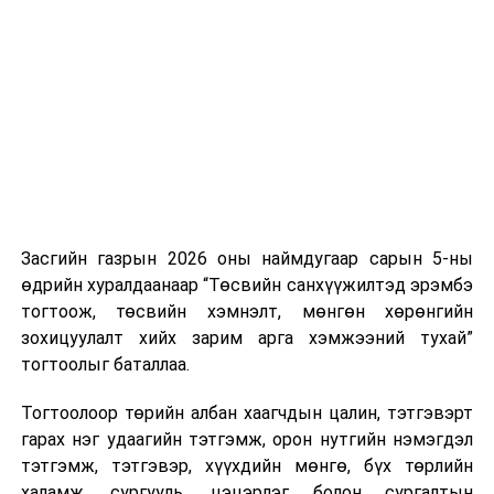
Хуулийг зөрчиж дуудлага хийсэн хувь хүнийг нэг
дуудлага тутамд 75 мянга хүртэлх евро, аж ахуйн
нэгжийг 375 мянга хүртэлх еврогоор торгох
боломжтой. Харин хэрэглэгч өөрөө зөвшөөрсөн,
эсвэл тухайн компанитай өмнө нь гэрээний
харилцаатай бөгөөд шинэ үйлчилгээ санал болгож
буй тохиолдолд хориг үйлчлэхгүй. Иргэд
зөвшөөрөлгүй дуудлагын талаар төрийн цахим
хуудсаар мэдээлэх боломжтой.
Засгийн газрын 2026 оны наймдугаар сарын 5-ны
Шинэ хууль Францын зах зээлд үйлчилдэг гадаадын
өдрийн хуралдаанаар “Төсвийн санхүүжилтэд эрэмбэ
дуудлагын төвүүдэд нөлөөлөхөөр байна. Тухайлбал,
тогтоож, төсвийн хэмнэлт, мөнгөн хөрөнгийн
Мароккогийн дуудлагын төвүүдийн орлогын 80 гаруй
зохицуулалт хийх зарим арга хэмжээний тухай”
хувь Францын зах зээлээс бүрддэг бөгөөд тус улсын
тогтоолыг баталлаа.
40–50 мянган ажлын байр эрсдэлд орж болзошгүйг
Мароккогийн хөдөлмөр эрхлэлтийн сайд мэдэгджээ.
Тогтоолоор төрийн албан хаагчдын цалин, тэтгэвэрт
гарах нэг удаагийн тэтгэмж, орон нутгийн нэмэгдэл
тэтгэмж, тэтгэвэр, хүүхдийн мөнгө, бүх төрлийн
халамж, сургууль, цэцэрлэг болон сургалтын