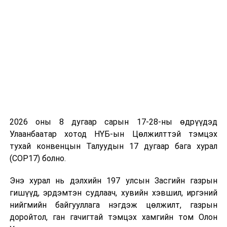
цэцэрлэгт 15 мянган хүүхдийг хамруулахаар
төлөвлөөд байна.
Нийслэлийн Боловсролын газраас ерөнхий
боловсролын 36 сургуулийн 560 бүлгийн 23.188
хүүхэд гурван ээлжээр хичээллэх судалгаа гарсан.
Асуудлыг шийдвэрлэхийн тулд ерөнхий
боловсролын 29 сургууль нэмэлтээр сургалтын
зориулалттай байр түрээсэлнэ. Өнөөдрийн байдлаар
22 сургуулийн түрээсийн байрыг судалж,
2026 оны 8 дугаар сарын 17-28-ны өдрүүдэд
шийдвэрлээд байна.
Улаанбаатар хотод НҮБ-ын Цөлжилттэй тэмцэх
тухай конвенцын Талуудын 17 дугаар бага хурал
Ерөнхий боловсролын сургуулийн нэгдүгээр ангийн
(COP17) болно.
элсэлтийг цэцэрлэгийн адил И-Монголиа системээр
бүртгэж байна. Бүртгэл энэ сарын 12-25-нд
Энэ хурал нь дэлхийн 197 улсын Засгийн газрын
үргэлжилнэ.
гишүүд, эрдэмтэн судлаач, хувийн хэвшил, иргэний
нийгмийн байгууллага нэгдэж цөлжилт, газрын
“Боловсролын яамнаас багшийн сул орон тоог
доройтол, ган гачигтай тэмцэх хамгийн том Олон
шийдвэрлэх, богино хугацаанд нөхөх чиглэлээр багш