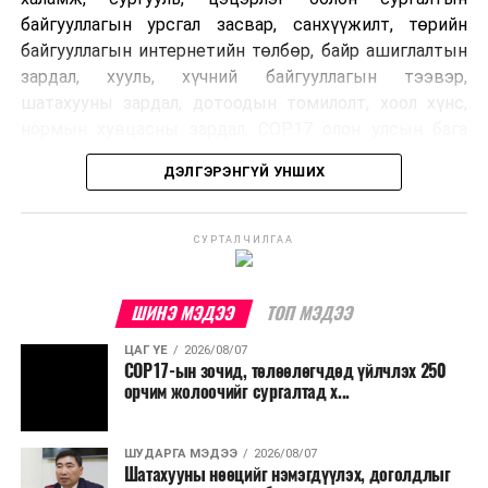
байгууллагын урсгал засвар, санхүүжилт, төрийн
байгууллагын интернетийн төлбөр, байр ашиглалтын
зардал, хууль, хүчний байгууллагын тээвэр,
шатахууны зардал, дотоодын томилолт, хоол хүнс,
нормын хувцасны зардал, COP17 олон улсын бага
хурлын зардал, Засгийн газрын өр, орон нутгийн нөөц
ДЭЛГЭРЭНГҮЙ УНШИХ
хөрөнгийн санхүүжилтийг хэвийн үргэлжлүүлэхээр
шийдвэрлэжээ.
СУРТАЛЧИЛГАА
Харин дараах зардлыг хязгаарлахаар болсон байна.
Үүнд:
ШИНЭ МЭДЭЭ
ТОП МЭДЭЭ
Олон улсын болон Засгийн газрын
ЦАГ ҮЕ
2026/08/07
шийдвэртэйгээс бусад хурал, зөвлөгөөн, ой,
COP17-ын зочид, төлөөлөгчдөд үйлчлэх 250
тэмдэглэлт өдөр, найр наадам, соёлын арга
орчим жолоочийг сургалтад х...
хэмжээ;
Урьдчилан төлөвлөсөн төрийн өндөр албан
ШУДАРГА МЭДЭЭ
2026/08/07
Шатахууны нөөцийг нэмэгдүүлэх, доголдлыг
тушаалтны томилолтоос бусад гадаад