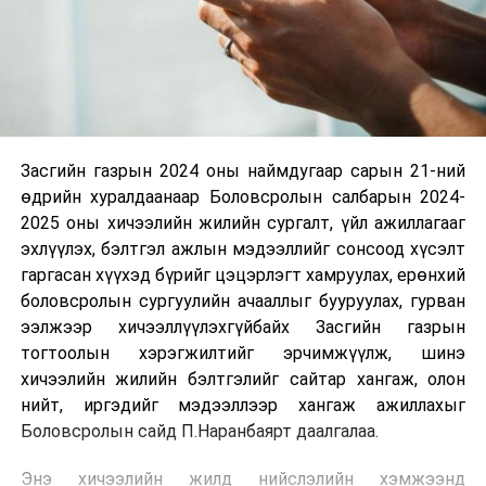
Засгийн газрын 2024 оны наймдугаар сарын 21-ний
өдрийн хуралдаанаар Боловсролын салбарын 2024-
2025 оны хичээлийн жилийн сургалт, үйл ажиллагааг
эхлүүлэх, бэлтгэл ажлын мэдээллийг сонсоод хүсэлт
гаргасан хүүхэд бүрийг цэцэрлэгт хамруулах, ерөнхий
боловсролын сургуулийн ачааллыг бууруулах, гурван
ээлжээр хичээллүүлэхгүйбайх Засгийн газрын
тогтоолын хэрэгжилтийг эрчимжүүлж, шинэ
хичээлийн жилийн бэлтгэлийг сайтар хангаж, олон
нийт, иргэдийг мэдээллээр хангаж ажиллахыг
Боловсролын сайд П.Наранбаярт даалгалаа.
Энэ хичээлийн жилд нийслэлийн хэмжээнд