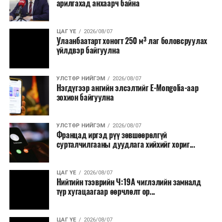
арилгахад анхаарч байна
томилолт, гадаадын зочин хүлээн авах зардал;
Зайлшгүй шаардлагагүй тоног төхөөрөмж,
ЦАГ ҮЕ
2026/08/07
тавилга, автомашин худалдан авах;
Улаанбаатарт хоногт 250 м³ лаг боловсруулах
үйлдвэр байгуулна
Батлан хамгаалах, хууль зүйн салбараас бусад
сургалт, дадлага;
УЛСТӨР НИЙГЭМ
2026/08/07
Хуулиар заавал мэдээлэхээс бусад кино,
Нэгдүгээр ангийн элсэлтийг E-Mongolia-аар
контент, хэвлэлийн зардал;
зохион байгуулна
Заавал олгохоос бусад тэтгэмж, урамшуулал.
УЛСТӨР НИЙГЭМ
2026/08/07
Санхүүгийн хэмнэлтийн горимыг 2026 оны
Францад иргэд рүү зөвшөөрөлгүй
арванхоёрдугаар сарын 31 хүртэл мөрдөнө. Харин
сурталчилгааны дуудлага хийхийг хориг...
эрүүл мэндийн салбар уг хэмнэлтийн горимд
хамрагдахгүй бөгөөд цэцэрлэг, сургуулийн хүүхдийн
ЦАГ ҮЕ
2026/08/07
эрт илрүүлэг, вакцинжуулалт, томуу, томуу төст
Нийтийн тээврийн Ч:19А чиглэлийн замналд
өвчний эсрэг арга хэмжээ зэрэг зайлшгүй
түр хугацаагаар өөрчлөлт ор...
шаардлагатай ажлууд төлөвлөгөөний дагуу
үргэлжилнэ гэж Ерөнхий сайд Н.Учрал онцоллоо.
ЦАГ ҮЕ
2026/08/07