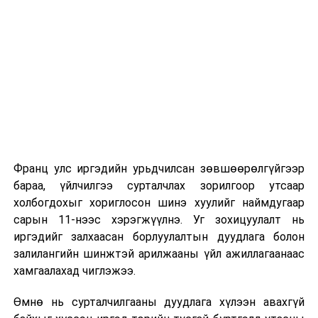
УНШСАН:
1420
Их, дээд сургуулийн хичээл
ДАРААХ МЭДЭЭ
Улаанбаатарт өдөртөө 21 хэм дулаан
2026 оны 9 дүгээр сарын 1-нээс цахимаар
ӨМНӨХ МЭДЭЭ
эхэлнэ.
Улаанбурхан өвчнөөс урьдчилан сэргийлэх, мэдээлэл
өгөх цахим хурал боллоо
2026 оны 9 дүгээр сарын 14-нөөс танхимаар
үргэлжилнэ.
Оюутны дотуур байр
Франц улс иргэдийн урьдчилсан зөвшөөрөлгүйгээр
2026 оны 9 дүгээр сарын 13-наас оюутнуудыг
бараа, үйлчилгээ сурталчлах зорилгоор утсаар
дотуур байранд оруулж эхэлнэ.
холбогдохыг хориглосон шинэ хуулийг наймдугаар
Сургууль, цэцэрлэгийн үйл ажиллагааны
сарын 11-нээс хэрэгжүүлнэ. Уг зохицуулалт нь
зохицуулалт
иргэдийг залхаасан борлуулалтын дуудлага болон
залилангийн шинжтэй арилжааны үйл ажиллагаанаас
2026 оны 8 дугаар сарын 17–28-ны өдрүүдэд
хамгаалахад чиглэжээ.
нийслэлийн бүх сургууль, цэцэрлэгт ажлын
Өмнө нь сурталчилгааны дуудлага хүлээн авахгүй
байранд элсэлт, бүртгэл болон бусад аливаа