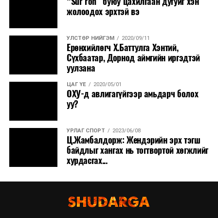
“Sur ron” буюу цахилгаан дугуйг хэн
жолоодох эрхтэй вэ
УЛСТӨР НИЙГЭМ
2020/09/11
Ерөнхийлөгч Х.Баттулга Хэнтий,
Сүхбаатар, Дорнод аймгийн иргэдтэй
уулзана
ЦАГ ҮЕ
2020/05/01
ОХУ-д авлигагүйгээр амьдарч болох
уу?
УРЛАГ СПОРТ
2023/06/08
Ц.Жамбалдорж: Жендэрийн эрх тэгш
байдлыг хангах нь тогтвортой хөгжлийг
хурдасгах...