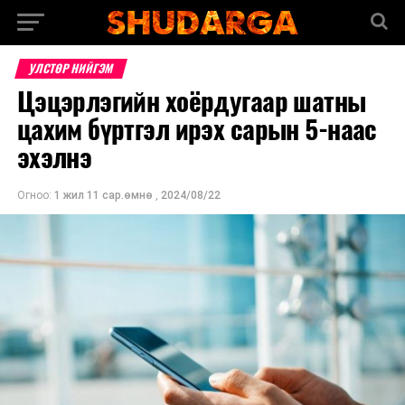
УЛСТӨР НИЙГЭМ
Цэцэрлэгийн хоёрдугаар шатны
цахим бүртгэл ирэх сарын 5-наас
эхэлнэ
Огноо:
1 жил 11 сар.өмнө
,
2024/08/22