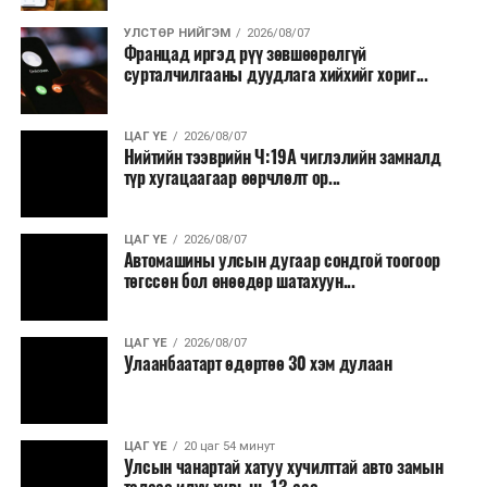
УЛСТӨР НИЙГЭМ
2026/08/07
Францад иргэд рүү зөвшөөрөлгүй
сурталчилгааны дуудлага хийхийг хориг...
ЦАГ ҮЕ
2026/08/07
Нийтийн тээврийн Ч:19А чиглэлийн замналд
түр хугацаагаар өөрчлөлт ор...
ЦАГ ҮЕ
2026/08/07
Автомашины улсын дугаар сондгой тоогоор
төгссөн бол өнөөдөр шатахуун...
ЦАГ ҮЕ
2026/08/07
Улаанбаатарт өдөртөө 30 хэм дулаан
ЦАГ ҮЕ
20 цаг 54 минут
Улсын чанартай хатуу хучилттай авто замын