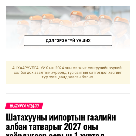
ДЭЛГЭРЭНГҮЙ УНШИХ
АНХААРУУЛГА: УИХ-ын 2024 оны ээлжит сонгуулийн хуулийн
холбогдох заалтын хүрээнд тус сайтын сэтгэгдэл хэсгийг
түр хугацаанд хаасан болно.
НИТХ-ын дарга Д.Ихбаяр, Нийслэлийн Засаг дарга
бөгөөд Улаанбаатар хотын Захирагч Б.Пүрэвдагва
нар өнөөдөр (2026.06.06) ОБЕГ-ын Аврах 105 дугаар
ШУДАРГА МЭДЭЭ
ангид ажиллаж, үерийн хамгаалалтын барилга
Шатахууны импортын гаалийн
байгууламж, аврах ангийн техник хэрэгсэл болоод
албан татварыг 2027 оны
боловсон хүчний бэлэн байдалтай танилцлаа.
хоёрдугаар сарын 1 хүртэл