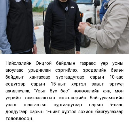
Нийслэлийн Онцгой байдлын газраас үер усны
аюулаас урьдчилан сэргийлэх, эрсдэлийн бэлэн
байдлыг хангахаар зургаадугаар сарын 10-аас
есдүгээр сарын 15-ныг хүртэл завьт эргүүл
ажиллуулж, “Усыг бүү бас” нөлөөллийн аян, мөн
үерийн хамгаалалтын инженерийн байгууламжийн
үзлэг шалгалтыг зургаадугаар сарын 5-наас
долдугаар сарын 1-нийг хүртэл зохион байгуулахаар
төлөвлөсөн.