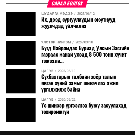
САНАЛ БОЛГОХ
ШУДАРГА МЭДЭЭ
2025/06/12
Их, дээд сургуулиудын оюутнууд
жуулчдад үйлчилнэ
УЛСТӨР НИЙГЭМ
2024/03/18
Бүгд Найрамдах Буриад Улсын Засгийн
газраас манай улсад 8 500 тонн хүчит
тэжээли...
ЦАГ ҮЕ
2025/06/19
Сүхбаатарын талбайн хоёр талын
явган хүний замыг шинэчлэх ажил
үргэлжилж байна
ЦАГ ҮЕ
2020/06/22
Үс шинээр үргээлгэх буюу засуулахад
тохиромжгүй