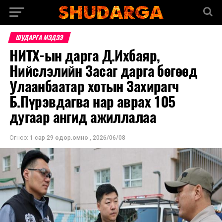
ШУДАРГА МЭДЭЭ
НИТХ-ын дарга Д.Ихбаяр,
Нийслэлийн Засаг дарга бөгөөд
Улаанбаатар хотын Захирагч
Б.Пүрэвдагва нар аврах 105
дугаар ангид ажиллалаа
Огноо:
1 сар 29 өдөр.өмнө
,
2026/06/08