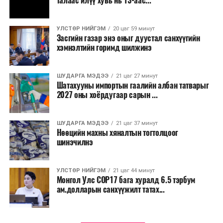
талаас илүү хувь нь 13-аас...
УЛСТӨР НИЙГЭМ
20 цаг 59 минут
Засгийн газар энэ оныг дуустал санхүүгийн
хэмнэлтийн горимд шилжинэ
ШУДАРГА МЭДЭЭ
21 цаг 27 минут
Шатахууны импортын гаалийн албан татварыг
2027 оны хоёрдугаар сарын ...
ШУДАРГА МЭДЭЭ
21 цаг 37 минут
Нөөцийн махны хяналтын тогтолцоог
шинэчилнэ
УЛСТӨР НИЙГЭМ
21 цаг 44 минут
Монгол Улс COP17 бага хуралд 6.5 тэрбум
ам.долларын санхүүжилт татах...