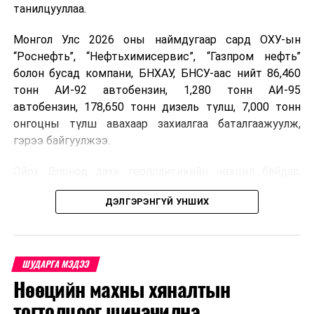
ДАРААХ МЭДЭЭ
танилцууллаа.
Эрх хасагдсан үедээ согтуугаар тээврийн хэрэгсэл
жолоодох нь гэмт хэрэг
Монгол Улс 2026 оны наймдугаар сард ОХУ-ын
“Роснефть”, “Нефтьхимисервис”, “Газпром нефть”
ӨМНӨХ МЭДЭЭ
МҮОНТ "Нохойтой дөрвөн танкчин", "Яношик", "Аминаас
болон бусад компани, БНХАУ, БНСУ-аас нийт 86,460
чухал үйлс" киног үзэгчдэд хүргэнэ
тонн АИ-92 автобензин, 1,280 тонн АИ-95
автобензин, 178,650 тонн дизель түлш, 7,000 тонн
онгоцны түлш авахаар захиалгаа баталгаажуулж,
гэрээ байгуулжээ.
Ойрх Дорнод дахь геополитикийн нөхцөл байдал,
Орос, Украины дайнаас шалтгаалсан газрын тосны
ДЭЛГЭРЭНГҮЙ УНШИХ
үнийн өсөлт дэлхийн зах зээлд буураагүй байна.
Үүний улмаас наймдугаар сард хил үнэ тонн тутамд
дахин өсөж, ОХУ болон бусад эх үүсвэрээс худалдан
авах шатахууны үнэ 1,200-2,000 ам.долларт хүрчээ.
ШУДАРГА МЭДЭЭ
Нөөцийн махны хяналтын
Иймд дотоодын зах зээл дэх үнийн өсөлтийг
сааруулахын тулд гаалийн болон онцгой албан
тогтолцоог шинэчилнэ